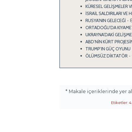
KÜRESEL GELİŞMELER 
İSRAİL SALDIRILARI VE
- 
RUSYA’NIN GELECEĞİ
ORTADOĞU’DA KIYAMET 
UKRAYNA’DAKİ GELİŞME
ABD’NİN KÜRT PROJESİ
TRUMP’IN GÜÇ OYUNU
-
ÖLÜMSÜZ DİKTATÖR
* Makale içeriklerinde yer 
Etiketler:
4