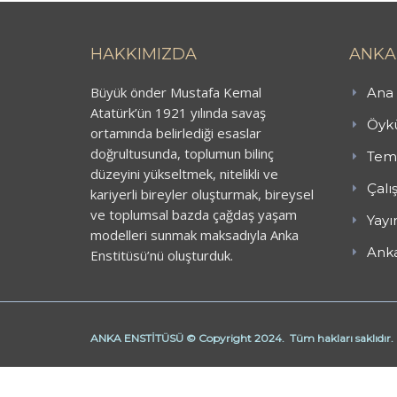
HAKKIMIZDA
ANKA
Büyük önder Mustafa Kemal
Ana 
Atatürk’ün 1921 yılında savaş
Öykü
ortamında belirlediği esaslar
doğrultusunda, toplumun bilinç
Teme
düzeyini yükseltmek, nitelikli ve
Çalı
kariyerli bireyler oluşturmak, bireysel
ve toplumsal bazda çağdaş yaşam
Yayı
modelleri sunmak maksadıyla Anka
Anka
Enstitüsü’nü oluşturduk.
ANKA ENSTİTÜSÜ © Copyright 2024. Tüm hakları saklıdır.
Butik Derhane Ankara
Derhane Ankara
işaret dili kursu