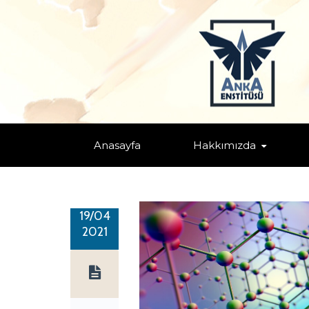
KRİTİK MALZEMELER & KRİTİK T
Home
/
Endüstri, Teknoloji ve Yeni Ufuklar
/
Genel
/
Küresel/Bö
Anasayfa
Hakkımızda
19/04
2021