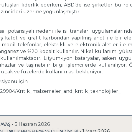
uluşları liderlik ederken, ABD’de ise şirketler bu rold
zincirleri üzerine yoğunlaşmıştır.
l potansiyeli nedeni ile ısı transferi uygulamalarında k
ş katot ve grafit karbondan yapılmış anot ile bir ele
 mobil telefonlar, elektrikli ve elektronik aletler ile 
ganez ve %20 kobalt kullanılır. Nikel kullanımı yüksek e
ullanılmaktadır. Lityum-iyon bataryalar, askeri uygula
ihazlar ve taşınabilir bilgi işlemcilerde kullanılıyor
 uçak ve füzelerde kullanılması bekleniyor.
siyonu için;
29904/Kritik_malzemeler_and_kritik_teknolojiler_
- 5 Haziran 2026
SAVAŞ
- 1 Mart 2026
T, TAKTİK HEDEFLEME VE ÖLÜM ZİNCİRİ