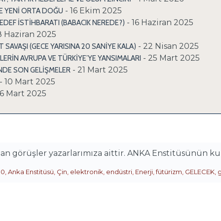
- 16 Ekim 2025
VE YENİ ORTA DOĞU
- 16 Haziran 2025
 HEDEF İSTİHBARATI (BABACIK NEREDE?)
8 Haziran 2025
- 22 Nisan 2025
SAVAŞI (GECE YARISINA 20 SANİYE KALA)
- 25 Mart 2025
LERİN AVRUPA VE TÜRKİYE’YE YANSIMALARI
- 21 Mart 2025
NDE SON GELİŞMELER
- 10 Mart 2025
 6 Mart 2025
alan görüşler yazarlarımıza aittir. ANKA Enstitüsünün k
.0
,
Anka Enstitüsü
,
Çin
,
elektronik
,
endüstri
,
Enerji
,
fütürizm
,
GELECEK
,
g