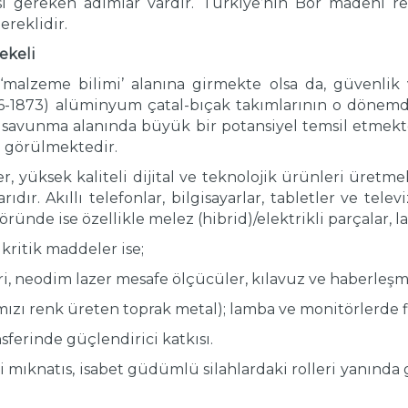
ı gereken adımlar vardır. Türkiye’nin Bor madeni reze
ereklidir.
ekeli
malzeme bilimi’ alanına girmekte olsa da, güvenlik 
06-1873) alüminyum çatal-bıçak takımlarının o dönemd
savunma alanında büyük bir potansiyel temsil etmekt
de görülmektedir.
yüksek kaliteli dijital ve teknolojik ürünleri üretme
dır. Akıllı telefonlar, bilgisayarlar, tabletler ve tel
ründe ise özellikle melez (hibrid)/elektrikli parçalar, 
kritik maddeler ise;
ri, neodim lazer mesafe ölçücüler, kılavuz ve haberleşm
mızı renk üreten toprak metal); lamba ve monitörlerde flü
nsferinde güçlendirici katkısı.
 mıknatıs, isabet güdümlü silahlardaki rolleri yanında 