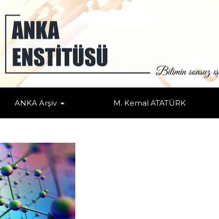
EKNOLOJİLER
lgesel Nüfuz Mücadeleleri
/
Makale
/ KRİTİK MALZEMELER & KRİTİK TEKNO
ANKA Arşiv
M. Kemal ATATÜRK