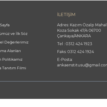
İLETİŞİM
Sayfa
Adres: Kazım Özalp Mahal
Koza Sokak 47/4 06700
müz ve İlk Söz
Çankaya/ANKARA
l Değerlerimiz
Tel : 0312 424 1923
şma Alanları
Faks: 0312 424 1924
n Politikamız
E-Posta:
ankaenstitusu@gmail.co
 Tanıtım Filmi