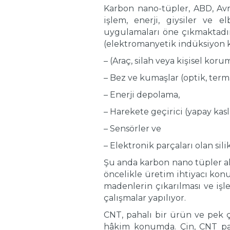
Karbon nano-tüpler, ABD, Avr
işlem, enerji, giysiler ve e
uygulamaları öne çıkmaktadır. 
(elektromanyetik indüksiyon kor
– (Araç, silah veya kişisel koru
– Bez ve kumaşlar (optik, term
– Enerji depolama,
– Harekete geçirici (yapay kasla
– Sensörler ve
– Elektronik parçaları olan sili
Şu anda karbon nano tüpler al
öncelikle üretim ihtiyacı konu
madenlerin çıkarılması ve işl
çalışmalar yapılıyor.
CNT, pahalı bir ürün ve pek 
hâkim konumda. Çin, CNT paz