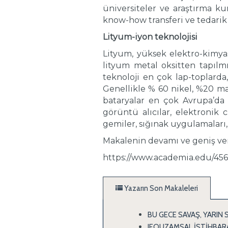
üniversiteler ve araştırma kur
know-how transferi ve tedarik 
Lityum-iyon teknolojisi
Lityum, yüksek elektro-kimyasa
lityum metal oksitten tapılmı
teknoloji en çok lap-toplarda,
Genellikle % 60 nikel, %20 man
bataryalar en çok Avrupa’da k
görüntü alıcılar, elektronik c
gemiler, sığınak uygulamaları,
Makalenin devamı ve geniş ver
https://www.academia.edu/456
Yazarın Son Makaleleri
BU GECE SAVAŞ, YARIN 
JEOUZAMSAL İSTİHBARA