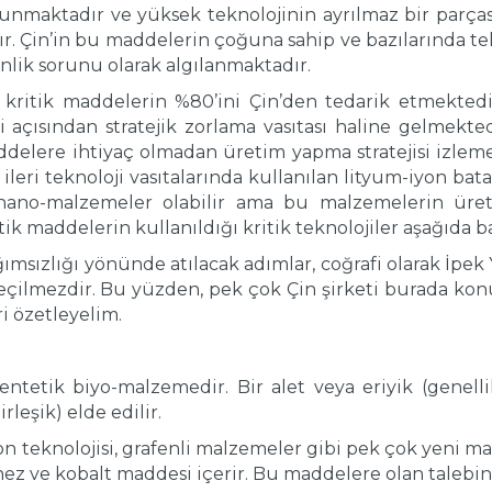
maktadır ve yüksek teknolojinin ayrılmaz bir parçası
dır. Çin’in bu maddelerin çoğuna sahip ve bazılarında
enlik sorunu olarak algılanmaktadır.
ritik maddelerin %80’ini Çin’den tedarik etmektedir.
iri açısından stratejik zorlama vasıtası haline gelmek
ddelere ihtiyaç olmadan üretim yapma stratejisi izlemek
i ileri teknoloji vasıtalarında kullanılan lityum-iyon bata
 nano-malzemeler olabilir ama bu malzemelerin üre
itik maddelerin kullanıldığı kritik teknolojiler aşağıda 
ımsızlığı yönünde atılacak adımlar, coğrafi olarak İpek 
çilmezdir. Bu yüzden, pek çok Çin şirketi burada konuş
ri özetleyelim.
ntetik biyo-malzemedir. Bir alet veya eriyik (genellikl
leşik) elde edilir.
on teknolojisi, grafenli malzemeler gibi pek çok yeni
nez ve kobalt maddesi içerir. Bu maddelere olan talebin