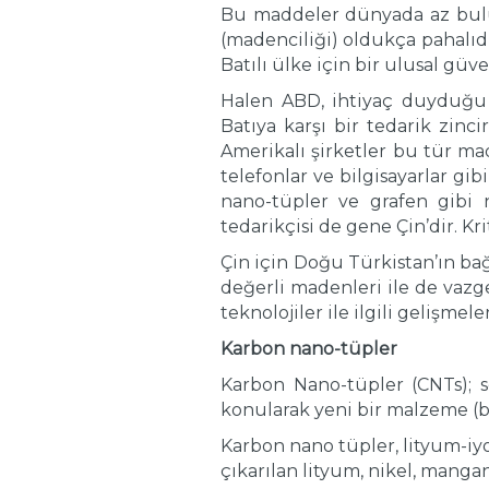
Bu maddeler dünyada az bulun
(madenciliği) oldukça pahalı
Batılı ülke için bir ulusal güv
Halen ABD, ihtiyaç duyduğu k
Batıya karşı bir tedarik zinc
Amerikalı şirketler bu tür ma
telefonlar ve bilgisayarlar gib
nano-tüpler ve grafen gibi
tedarikçisi de gene Çin’dir. Kr
Çin için Doğu Türkistan’ın bağ
değerli madenleri ile de vazge
teknolojiler ile ilgili gelişmele
Karbon nano-tüpler
Karbon Nano-tüpler (CNTs); se
konularak yeni bir malzeme (bir
Karbon nano tüpler, lityum-iy
çıkarılan lityum, nikel, manga