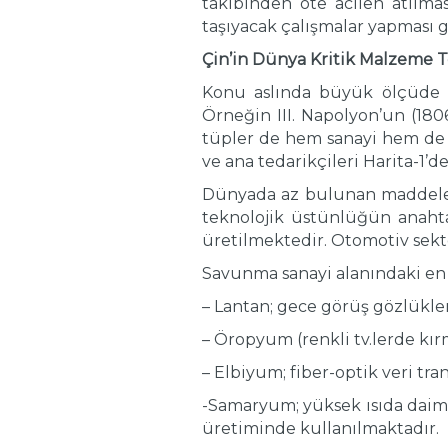
takibinden öte acilen atılmas
taşıyacak çalışmalar yapması g
Çin’in Dünya Kritik Malzeme T
Konu aslında büyük ölçüde ‘
Örneğin III. Napolyon’un (18
tüpler de hem sanayi hem de 
ve ana tedarikçileri Harita-1’
Dünyada az bulunan maddeler, 
teknolojik üstünlüğün anahtarı
üretilmektedir. Otomotiv sektö
Savunma sanayi alanındaki en 
– Lantan; gece görüş gözlükle
– Öropyum (renkli tv.lerde kır
– Elbiyum; fiber-optik veri tra
-Samaryum; yüksek ısıda daimi
üretiminde kullanılmaktadır.