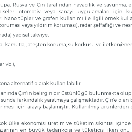
upa, Rusya ve Çin tarafından havacılık ve savunma, el
lbiseler, otomotiv veya sanayi uygulamaları için kul
Nano tüpler ve grafen kullanımı ile ilgili örnek kulla
uması veya yıldırım koruması), radar şeffaflığı ve nesne
mada) yapısal takviye,
al kamuflaj, ateşten koruma, su korkusu ve iletken/ener
r vb.),
kona alternatif olarak kullanılabilir.
anında Çin’in belirgin bir üstünlüğü bulunmakta olup, B
sunda farkındalık yaratmaya çalışmaktadır. Çin’e olan 
enmesi için arayış başlamıştır. Kullanılmış ürünlerden
çok ülke ekonomisi üretim ve tüketim sıkıntısı içinde
arının en büyük tedarikçisi ve tüketicisi iken onu