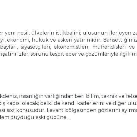
yeni nesil, ülkelerin istikbalini; ulusunun ilerleye
yi, ekonomi, hukuk ve askeri yatırımıdır. Bahsettiğimi
ayları, siyasetçileri, ekonomistleri, mühendisleri ve 
şatını izler, sorunu tespit eder ve çözümleriyle ilgili me
eniz, insanlığın varlığından beri bilim, teknik ve fel
 kapısı olacak; belki de kendi kaderlerini ve diğer ulusl
i söz konusudur. Levant bölgesinden gözlerini ayırmamak
zlem duyduğu eski gücüne, ...