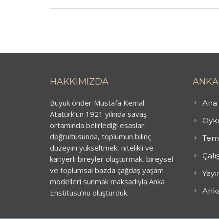
HAKKIMIZDA
ANKA
Büyük önder Mustafa Kemal
Ana 
Atatürk’ün 1921 yılında savaş
Öykü
ortamında belirlediği esaslar
doğrultusunda, toplumun bilinç
Teme
düzeyini yükseltmek, nitelikli ve
Çalı
kariyerli bireyler oluşturmak, bireysel
ve toplumsal bazda çağdaş yaşam
Yayı
modelleri sunmak maksadıyla Anka
Anka
Enstitüsü’nü oluşturduk.