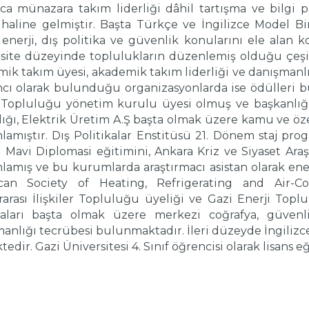
a münazara takım liderliği dâhil tartışma ve bilgi p
 haline gelmiştir. Başta Türkçe ve İngilizce Model Bir
 enerji, dış politika ve güvenlik konularını ele alan ko
site düzeyinde toplulukların düzenlemiş olduğu çeşi
ik takım üyesi, akademik takım liderliği ve danışman
mcı olarak bulunduğu organizasyonlarda ise ödülleri
 Topluluğu yönetim kurulu üyesi olmuş ve başkanlığ
ığı, Elektrik Üretim A.Ş başta olmak üzere kamu ve öze
amıştır. Dış Politikalar Enstitüsü 21. Dönem staj progr
Mavi Diplomasi eğitimini, Ankara Kriz ve Siyaset Araştı
amış ve bu kurumlarda araştırmacı asistan olarak ener
can Society of Heating, Refrigerating and Air-Co
rarası İlişkiler Topluluğu üyeliği ve Gazi Enerji Top
kaları başta olmak üzere merkezi coğrafya, güvenli
anlığı tecrübesi bulunmaktadır. İleri düzeyde İngilizc
tedir. Gazi Üniversitesi 4. Sınıf öğrencisi olarak lisans