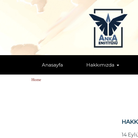
Anasayfa
Hakkımızda
ÖMER FARUK PEKGÖZ
Home
HAKK
14 Eyl