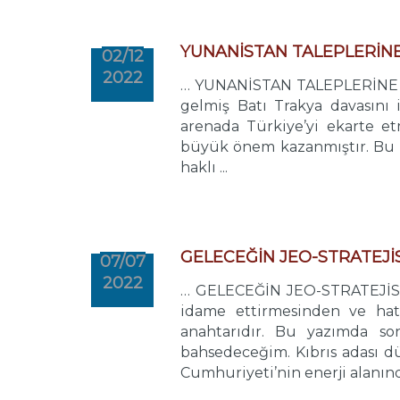
YUNANİSTAN TALEPLERİNE
02/12
2022
… YUNANİSTAN TALEPLERİNE KA
gelmiş Batı Trakya davasını
arenada Türkiye’yi ekarte e
büyük önem kazanmıştır. Bu do
haklı ...
GELECEĞİN JEO-STRATEJİS
07/07
2022
… GELECEĞİN JEO-STRATEJİSİ: 
idame ettirmesinden ve hat
anahtarıdır. Bu yazımda so
bahsedeceğim. Kıbrıs adası d
Cumhuriyeti’nin enerji alanınd