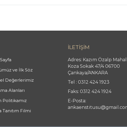
İLETİŞİM
Sayfa
Adres: Kazım Özalp Mahal
Koza Sokak 47/4 06700
müz ve İlk Söz
Çankaya/ANKARA
l Değerlerimiz
Tel : 0312 424 1923
şma Alanları
Faks: 0312 424 1924
n Politikamız
E-Posta:
ankaenstitusu@gmail.co
 Tanıtım Filmi