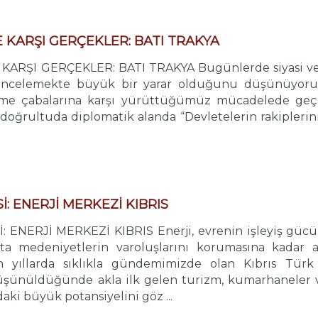
 KARŞI GERÇEKLER: BATI TRAKYA
RŞI GERÇEKLER: BATI TRAKYA Bugünlerde siyasi ve d
 incelemekte büyük bir yarar olduğunu düşünüyorum. 
tme çabalarına karşı yürüttüğümüz mücadelede geçm
ğrultuda diplomatik alanda “Devletelerin rakiplerini 
İ: ENERJİ MERKEZİ KIBRIS
ENERJİ MERKEZİ KIBRIS Enerji, evrenin işleyiş gücünü
ta medeniyetlerin varoluşlarını korumasına kadar 
n yıllarda sıklıkla gündemimizde olan Kıbrıs Tür
üşünüldüğünde akla ilk gelen turizm, kumarhaneler ve
aki büyük potansiyelini göz ...