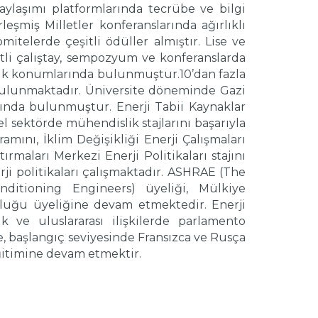
aylaşımı platformlarında tecrübe ve bilgi
leşmiş Milletler konferanslarında ağırlıklı
mitelerde çeşitli ödüller almıştır. Lise ve
tli çalıştay, sempozyum ve konferanslarda
lık konumlarında bulunmuştur.10’dan fazla
 bulunmaktadır. Üniversite döneminde Gazi
ında bulunmuştur. Enerji Tabii Kaynaklar
l sektörde mühendislik stajlarını başarıyla
amını, İklim Değişikliği Enerji Çalışmaları
rmaları Merkezi Enerji Politikaları stajını
ji politikaları çalışmaktadır. ASHRAE (The
nditioning Engineers) üyeliği, Mülkiye
luluğu üyeliğine devam etmektedir. Enerji
k ve uluslararası ilişkilerde parlamento
e, başlangıç seviyesinde Fransızca ve Rusça
 eğitimine devam etmektir.