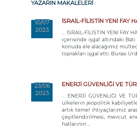
YAZARIN MAKALELERİ
İSRAİL-FİLİSTİN YENİ FAY 
10/07
2023
… İSRAİL-FİLİSTİN YENİ FAY H
içerisinde işgal altındaki Bat
konuda ele alacağımız mülteci
toprakları işgal etti. Burası Ürd
ENERJİ GÜVENLİĞİ VE TÜR
23/06
2023
… ENERJİ GÜVENLİĞİ VE TÜRKİ
ülkelerin jeopolitik kabiliyet
artık temel ihtiyaçlarımız ar
çeşitlendirilmesi, mevcut en
hatlarının ...