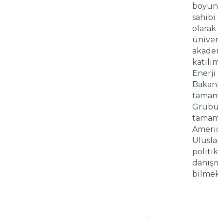
boyunc
sahibi
olarak
üniver
akadem
katılı
Enerji
Bakanl
tamaml
Grubu 
tamaml
Ameri
Ulusla
politi
danışm
bilmek