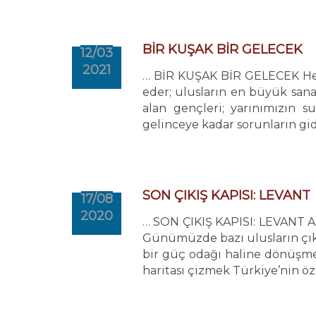
BİR KUŞAK BİR GELECEK
12/03
2021
… BİR KUŞAK BİR GELECEK Her 
eder; ulusların en büyük sana
alan gençleri; yarınımızın sub
gelinceye kadar sorunların gidi
SON ÇIKIŞ KAPISI: LEVANT
17/08
2020
… SON ÇIKIŞ KAPISI: LEVANT Akd
Günümüzde bazı ulusların çıkış
bir güç odağı haline dönüşmes
haritası çizmek Türkiye’nin ö