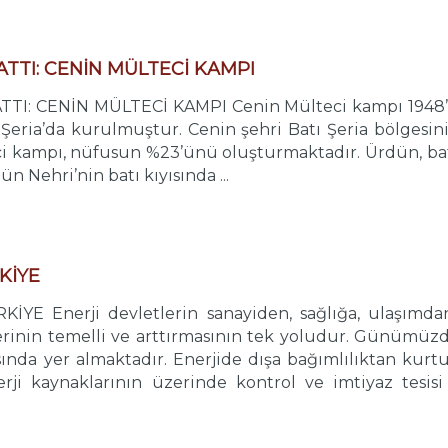
HATTI: CENİN MÜLTECİ KAMPI
ATTI: CENİN MÜLTECİ KAMPI Cenin Mülteci kampı 1948’de
ı Şeria’da kurulmuştur. Cenin şehri Batı Şeria bölgesi
 kampı, nüfusun %23’ünü oluşturmaktadır. Ürdün, batıs
ün Nehri’nin batı kıyısında ...
KİYE
YE Enerji devletlerin sanayiden, sağlığa, ulaşımdan
lerinin temelli ve arttırmasının tek yoludur. Günümüzde
asında yer almaktadır. Enerjide dışa bağımlılıktan kurt
erji kaynaklarının üzerinde kontrol ve imtiyaz tesisi