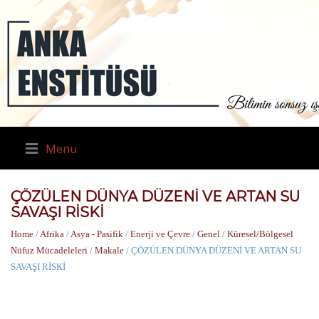
Menu
ÇÖZÜLEN DÜNYA DÜZENİ VE ARTAN SU
SAVAŞI RİSKİ
Home
/
Afrika
/
Asya - Pasifik
/
Enerji ve Çevre
/
Genel
/
Küresel/Bölgesel
Nüfuz Mücadeleleri
/
Makale
/ ÇÖZÜLEN DÜNYA DÜZENİ VE ARTAN SU
SAVAŞI RİSKİ