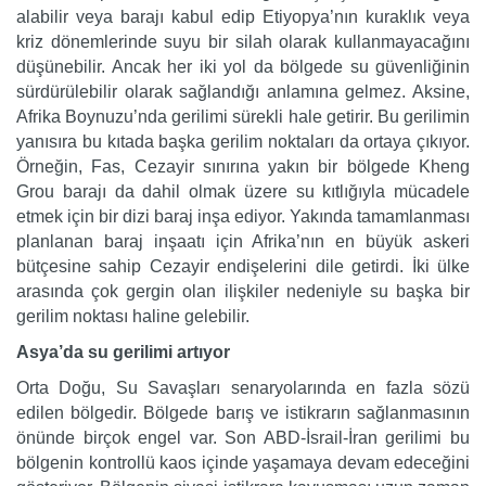
alabilir veya barajı kabul edip Etiyopya’nın kuraklık veya
kriz dönemlerinde suyu bir silah olarak kullanmayacağını
düşünebilir. Ancak her iki yol da bölgede su güvenliğinin
sürdürülebilir olarak sağlandığı anlamına gelmez. Aksine,
Afrika Boynuzu’nda gerilimi sürekli hale getirir. Bu gerilimin
yanısıra bu kıtada başka gerilim noktaları da ortaya çıkıyor.
Örneğin, Fas, Cezayir sınırına yakın bir bölgede Kheng
Grou barajı da dahil olmak üzere su kıtlığıyla mücadele
etmek için bir dizi baraj inşa ediyor. Yakında tamamlanması
planlanan baraj inşaatı için Afrika’nın en büyük askeri
bütçesine sahip Cezayir endişelerini dile getirdi. İki ülke
arasında çok gergin olan ilişkiler nedeniyle su başka bir
gerilim noktası haline gelebilir.
Asya’da su gerilimi artıyor
Orta Doğu, Su Savaşları senaryolarında en fazla sözü
edilen bölgedir. Bölgede barış ve istikrarın sağlanmasının
önünde birçok engel var. Son ABD-İsrail-İran gerilimi bu
bölgenin kontrollü kaos içinde yaşamaya devam edeceğini