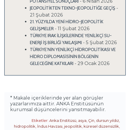
- 6 Nisan 2026
POTANSİYEL SONUÇLARI
-
JEOPOLİTİKTEN TEKNO-JEOPOLİTİĞE GEÇİŞ
21 Şubat 2026
21. YÜZYILDA YENİ HİDRO-JEOPOLİTİK
- 11 Şubat 2026
GELİŞMELER
TÜRKİYE IRAK İLİŞKİLERİNDE YENİLİKÇİ SU-
- 5 Şubat 2026
ENERJİ İŞ BİRLİĞİ YAKLAŞIMI
TÜRKİYE’NİN YENİLİKÇİ HİDROPOLİTİKASI VE
HİDRO DİPLOMASİSİNİN BÖLGENİN
- 29 Ocak 2026
GELECEĞİNE KATKILARI
* Makale içeriklerinde yer alan görüşler
yazarlarımıza aittir. ANKA Enstitüsünün
kurumsal düşüncelerini yansıtmayabilir.
Etiketler:
Anka Enstitüsü
,
asya
,
Çin
,
dursun yıldız
,
hidropolitik
,
İndus Havzası
,
jeopolitik
,
küresel düzensizlik
,