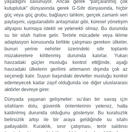
yaşadığını savunuyor. Ancak gerek “parçalanmış çok
kutupluluk” dünyasında gerek G-Sıfır dünyasında, hiçbir
güç veya güç grubu, bağlayıcı tahkim, gerçek zamanlı veri
paylaşımı, uygulanabilir anlaşmalar gibi, küresel yönetişim
altyapısı kurmaya istekli ve yetenekli olmaz. Bu durumda
su bir silah haline gelir. Terörle mücadele veya iklime
adaptasyon konusunda birlikte çalışması gereken ülkeler,
bunun yerine nehirler üzerindeki sıfır toplamlı
müzakerelere kilitlenmiş durumda kalırlar. Yukarı
havzadaki güçler musluğu kontrol ettiğinde, aşağı
havzadaki ülkelerin gerilimi artırmanın dışında çok az
seçeneği kalır. Suyun başındaki devletler musluğu kontrol
edemeyecek kadar zayıf olduğunda ise diğer uluslararası
aktörler devreye girer.
Dünyada yaşanan gelişmeler: su’dan bir savaş için
silahların dolu, güvenlik önlemlerinin yetersiz, hatta
kaldırılmış durumda olduğunu gösteriyor. Bu kuralsızlık
belirsizlik artışı ile bir araya geldiğinde su silahı
patlayabilir. Kuraklık, sınır çatışması, terör saldırısı