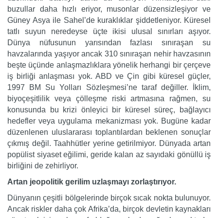
buzullar daha hızlı eriyor, musonlar düzensizleşiyor ve
Güney Asya ile Sahel’de kuraklıklar şiddetleniyor. Küresel
tatlı suyun neredeyse üçte ikisi ulusal sınırları aşıyor.
Dünya nüfusunun yarısından fazlası sınıraşan su
havzalarında yaşıyor ancak 310 sınıraşan nehir havzasının
beşte üçünde anlaşmazlıklara yönelik herhangi bir çerçeve
iş birliği anlaşması yok. ABD ve Çin gibi küresel güçler,
1997 BM Su Yolları Sözleşmesi’ne taraf değiller. İklim,
biyoçeşitlilik veya çölleşme riski artmasına rağmen, su
konusunda bu krizi önleyici bir küresel süreç, bağlayıcı
hedefler veya uygulama mekanizması yok. Bugüne kadar
düzenlenen uluslararası toplantılardan beklenen sonuçlar
çıkmış değil. Taahhütler yerine getirilmiyor. Dünyada artan
popülist siyaset eğilimi, geride kalan az sayıdaki gönüllü iş
birliğini de zehirliyor.
Artan jeopolitik gerilim uzlaşmayı zorlaştırıyor.
Dünyanın çeşitli bölgelerinde birçok sıcak nokta bulunuyor.
Ancak riskler daha çok Afrika’da, birçok devletin kaynakları