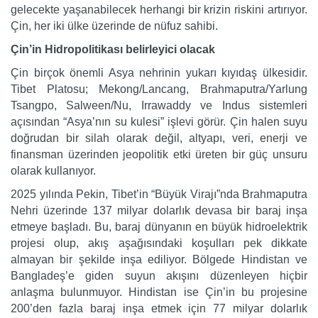
gelecekte yaşanabilecek herhangi bir krizin riskini artırıyor.
Çin, her iki ülke üzerinde de nüfuz sahibi.
Çin’in Hidropolitikası belirleyici olacak
Çin birçok önemli Asya nehrinin yukarı kıyıdaş ülkesidir.
Tibet Platosu; Mekong/Lancang, Brahmaputra/Yarlung
Tsangpo, Salween/Nu, Irrawaddy ve Indus sistemleri
açısından “Asya’nın su kulesi” işlevi görür. Çin halen suyu
doğrudan bir silah olarak değil, altyapı, veri, enerji ve
finansman üzerinden jeopolitik etki üreten bir güç unsuru
olarak kullanıyor.
2025 yılında Pekin, Tibet’in “Büyük Virajı”nda Brahmaputra
Nehri üzerinde 137 milyar dolarlık devasa bir baraj inşa
etmeye başladı. Bu, baraj dünyanın en büyük hidroelektrik
projesi olup, akış aşağısındaki koşulları pek dikkate
almayan bir şekilde inşa ediliyor. Bölgede Hindistan ve
Bangladeş’e giden suyun akışını düzenleyen hiçbir
anlaşma bulunmuyor. Hindistan ise Çin’in bu projesine
200’den fazla baraj inşa etmek için 77 milyar dolarlık