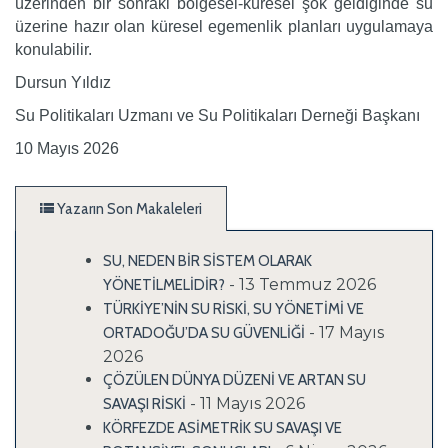
üzerinden bir sonraki bölgesel-küresel şok geldiğinde su
üzerine hazır olan küresel egemenlik planları uygulamaya
konulabilir.
Dursun Yıldız
Su Politikaları Uzmanı ve
Su Politikaları Derneği Başkanı
10 Mayıs 2026
Yazarın Son Makaleleri
SU, NEDEN BİR SİSTEM OLARAK
- 13 Temmuz 2026
YÖNETİLMELİDİR?
TÜRKİYE’NİN SU RİSKİ, SU YÖNETİMİ VE
- 17 Mayıs
ORTADOĞU’DA SU GÜVENLİĞİ
2026
ÇÖZÜLEN DÜNYA DÜZENİ VE ARTAN SU
- 11 Mayıs 2026
SAVAŞI RİSKİ
KÖRFEZDE ASİMETRİK SU SAVAŞI VE