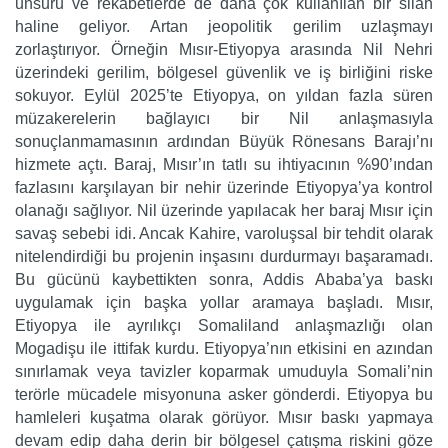
unsuru ve rekabetlerde de daha çok kullanılan bir silah
haline geliyor. Artan jeopolitik gerilim uzlaşmayı
zorlaştırıyor. Örneğin Mısır-Etiyopya arasında Nil Nehri
üzerindeki gerilim, bölgesel güvenlik ve iş birliğini riske
sokuyor. Eylül 2025’te Etiyopya, on yıldan fazla süren
müzakerelerin bağlayıcı bir Nil anlaşmasıyla
sonuçlanmamasının ardından Büyük Rönesans Barajı’nı
hizmete açtı. Baraj, Mısır’ın tatlı su ihtiyacının %90’ından
fazlasını karşılayan bir nehir üzerinde Etiyopya’ya kontrol
olanağı sağlıyor. Nil üzerinde yapılacak her baraj Mısır için
savaş sebebi idi. Ancak Kahire, varoluşsal bir tehdit olarak
nitelendirdiği bu projenin inşasını durdurmayı başaramadı.
Bu gücünü kaybettikten sonra, Addis Ababa’ya baskı
uygulamak için başka yollar aramaya başladı. Mısır,
Etiyopya ile ayrılıkçı Somaliland anlaşmazlığı olan
Mogadişu ile ittifak kurdu. Etiyopya’nın etkisini en azından
sınırlamak veya tavizler koparmak umuduyla Somali’nin
terörle mücadele misyonuna asker gönderdi. Etiyopya bu
hamleleri kuşatma olarak görüyor. Mısır baskı yapmaya
devam edip daha derin bir bölgesel çatışma riskini göze