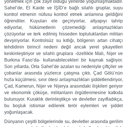
yönetmek için çok zayıf olduğu yerlerde yoğunlaşmaktadır.
Sahel’de, El Kaide ve İŞİD’e bağlı silahlı gruplar, suyu
kontrol etmenin nüfusu kontrol etmek anlamına geldiğini
öğrendiler. Kuyuları ele geçiriyorlar, altyapıyı tahrip
ediyorlar, hükümetlerin çözemediği anlaşmazlıkları
çözüyorlar ve terk edilmiş hisseden topluluklardan militan
devşiriyorlar. Kontrolsüz su kıtlığı, bölgenin artan cihatçı
tehdidinin birincil nedeni değil ancak yerel şikayetleri
keskinleştiriyor ve silahlı gruplara -özellikle Mali, Nijer ve
Burkina Faso’da- kullanabilecekleri bir kaynak sağlıyor.
Son yıllarda, Orta Sahel’de azalan su nedeniyle çiftçiler ve
çobanlar arasında yüzlerce çatışma çıktı. Çad Gölü’nün
hızla küçülmesi, sınır ötesi anlaşmazlıkları şiddetlendiriyor,
Çad, Kamerun, Nijer ve Nijerya arasındaki ilişkileri geriyor
ve ekonomik çöküşe, militanların örgütlenmesine katkıda
bulunuyor. Kuraklık derinleştikçe ve devletler zayıfladıkça,
bu boşluk istismar edilerek terör eylemleri ve şiddet
yoğunlaşacak.
Dünyanın çeşitli bölgelerinde su, devletler arasında gerilim