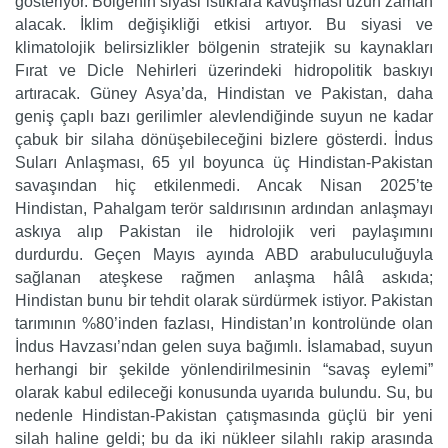
gösteriyor. Bölgenin siyasi istikrara kavuşması uzun zaman
alacak. İklim değişikliği etkisi artıyor. Bu siyasi ve
klimatolojik belirsizlikler bölgenin stratejik su kaynakları
Fırat ve Dicle Nehirleri üzerindeki hidropolitik baskıyı
artıracak. Güney Asya’da, Hindistan ve Pakistan, daha
geniş çaplı bazı gerilimler alevlendiğinde suyun ne kadar
çabuk bir silaha dönüşebileceğini bizlere gösterdi. İndus
Suları Anlaşması, 65 yıl boyunca üç Hindistan-Pakistan
savaşından hiç etkilenmedi. Ancak Nisan 2025’te
Hindistan, Pahalgam terör saldırısının ardından anlaşmayı
askıya alıp Pakistan ile hidrolojik veri paylaşımını
durdurdu. Geçen Mayıs ayında ABD arabuluculuğuyla
sağlanan ateşkese rağmen anlaşma hâlâ askıda;
Hindistan bunu bir tehdit olarak sürdürmek istiyor. Pakistan
tarımının %80’inden fazlası, Hindistan’ın kontrolünde olan
İndus Havzası’ndan gelen suya bağımlı. İslamabad, suyun
herhangi bir şekilde yönlendirilmesinin “savaş eylemi”
olarak kabul edileceği konusunda uyarıda bulundu. Su, bu
nedenle Hindistan-Pakistan çatışmasında güçlü bir yeni
silah haline geldi; bu da iki nükleer silahlı rakip arasında