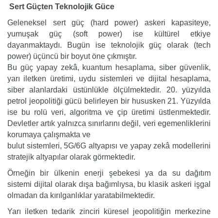
Sert Güçten Teknolojik Güce
Geleneksel sert güç (hard power) askeri kapasiteye,
yumuşak güç (soft power) ise kültürel etkiye
dayanmaktaydı. Bugün ise teknolojik güç olarak (tech
power) üçüncü bir boyut öne çıkmıştır.
Bu güç yapay zekâ, kuantum hesaplama, siber güvenlik,
yarı iletken üretimi, uydu sistemleri ve dijital hesaplama,
siber alanlardaki üstünlükle ölçülmektedir. 20. yüzyılda
petrol jeopolitiği gücü belirleyen bir hususken 21. Yüzyılda
ise bu rolü veri, algoritma ve çip üretimi üstlenmektedir.
Devletler artık yalnızca sınırlarını değil, veri egemenliklerini
korumaya çalışmakta ve
bulut sistemleri, 5G/6G altyapısı ve yapay zekâ modellerini
stratejik altyapılar olarak görmektedir.
Örneğin bir ülkenin enerji şebekesi ya da su dağıtım
sistemi dijital olarak dışa bağımlıysa, bu klasik askeri işgal
olmadan da kırılganlıklar yaratabilmektedir.
Yarı iletken tedarik zinciri küresel jeopolitiğin merkezine