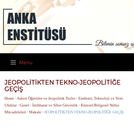
Menu
JEOPOLİTİKTEN TEKNO-JEOPOLİTİĞE
GEÇİŞ
Home
/
Askeri Öğretiler ve Jeopolitik Tezler
/
Endüstri, Teknoloji ve Yeni
Ufuklar
/
Genel
/
İstihbarat ve Siber Güvenlik
/
Küresel/Bölgesel Nüfuz
Mücadeleleri
/
Makale
/ JEOPOLİTİKTEN TEKNO-JEOPOLİTİĞE GEÇİŞ