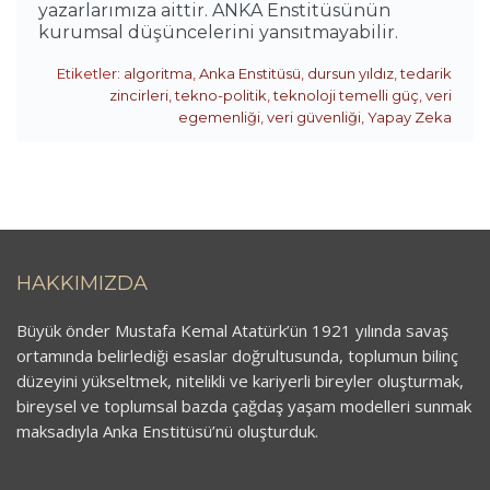
yazarlarımıza aittir. ANKA Enstitüsünün
kurumsal düşüncelerini yansıtmayabilir.
Etiketler:
algoritma
,
Anka Enstitüsü
,
dursun yıldız
,
tedarik
zincirleri
,
tekno-politik
,
teknoloji temelli güç
,
veri
egemenliği
,
veri güvenliği
,
Yapay Zeka
HAKKIMIZDA
Büyük önder Mustafa Kemal Atatürk’ün 1921 yılında savaş
ortamında belirlediği esaslar doğrultusunda, toplumun bilinç
düzeyini yükseltmek, nitelikli ve kariyerli bireyler oluşturmak,
bireysel ve toplumsal bazda çağdaş yaşam modelleri sunmak
maksadıyla Anka Enstitüsü’nü oluşturduk.