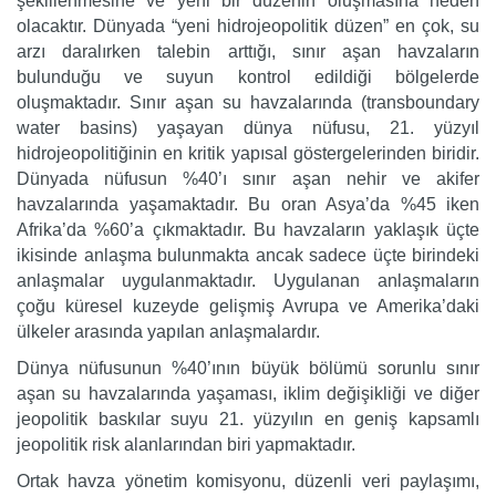
şekillenmesine ve yeni bir düzenin oluşmasına neden
olacaktır. Dünyada “yeni hidrojeopolitik düzen” en çok, su
arzı daralırken talebin arttığı, sınır aşan havzaların
bulunduğu ve suyun kontrol edildiği bölgelerde
oluşmaktadır. Sınır aşan su havzalarında (transboundary
water basins) yaşayan dünya nüfusu, 21. yüzyıl
hidrojeopolitiğinin en kritik yapısal göstergelerinden biridir.
Dünyada nüfusun %40’ı sınır aşan nehir ve akifer
havzalarında yaşamaktadır. Bu oran Asya’da %45 iken
Afrika’da %60’a çıkmaktadır. Bu havzaların yaklaşık üçte
ikisinde anlaşma bulunmakta ancak sadece üçte birindeki
anlaşmalar uygulanmaktadır. Uygulanan anlaşmaların
çoğu küresel kuzeyde gelişmiş Avrupa ve Amerika’daki
ülkeler arasında yapılan anlaşmalardır.
Dünya nüfusunun %40’ının büyük bölümü sorunlu sınır
aşan su havzalarında yaşaması, iklim değişikliği ve diğer
jeopolitik baskılar suyu 21. yüzyılın en geniş kapsamlı
jeopolitik risk alanlarından biri yapmaktadır.
Ortak havza yönetim komisyonu, düzenli veri paylaşımı,