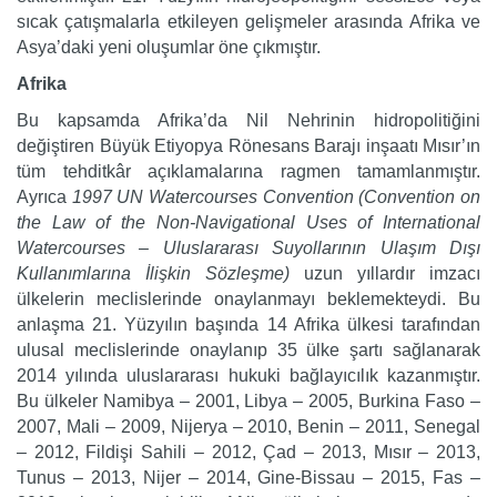
sıcak çatışmalarla etkileyen gelişmeler arasında Afrika ve
Asya’daki yeni oluşumlar öne çıkmıştır.
Afrika
Bu kapsamda Afrika’da Nil Nehrinin hidropolitiğini
değiştiren Büyük Etiyopya Rönesans Barajı inşaatı Mısır’ın
tüm tehditkâr açıklamalarına ragmen tamamlanmıştır.
Ayrıca
1997 UN Watercourses Convention (Convention on
the Law of the Non-Navigational Uses of International
Watercourses – Uluslararası Suyollarının Ulaşım Dışı
Kullanımlarına İlişkin Sözleşme)
uzun yıllardır imzacı
ülkelerin meclislerinde onaylanmayı beklemekteydi. Bu
anlaşma 21. Yüzyılın başında 14 Afrika ülkesi tarafından
ulusal meclislerinde onaylanıp 35 ülke şartı sağlanarak
2014 yılında uluslararası hukuki bağlayıcılık kazanmıştır.
Bu ülkeler Namibya – 2001, Libya – 2005, Burkina Faso –
2007, Mali – 2009, Nijerya – 2010, Benin – 2011, Senegal
– 2012, Fildişi Sahili – 2012, Çad – 2013, Mısır – 2013,
Tunus – 2013, Nijer – 2014, Gine-Bissau – 2015, Fas –