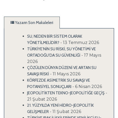
Yazarın Son Makaleleri
SU, NEDEN BİR SİSTEM OLARAK
- 13 Temmuz 2026
YÖNETİLMELİDİR?
TÜRKİYE’NİN SU RİSKİ, SU YÖNETİMİ VE
- 17 Mayıs
ORTADOĞU’DA SU GÜVENLİĞİ
2026
ÇÖZÜLEN DÜNYA DÜZENİ VE ARTAN SU
- 11 Mayıs 2026
SAVAŞI RİSKİ
KÖRFEZDE ASİMETRİK SU SAVAŞI VE
- 6 Nisan 2026
POTANSİYEL SONUÇLARI
-
JEOPOLİTİKTEN TEKNO-JEOPOLİTİĞE GEÇİŞ
21 Şubat 2026
21. YÜZYILDA YENİ HİDRO-JEOPOLİTİK
- 11 Şubat 2026
GELİŞMELER