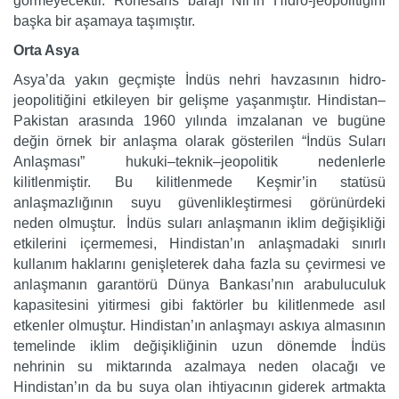
görmeyecektir. Rönesans barajı Nil’in Hidro-jeopolitiğini
başka bir aşamaya taşımıştır.
Orta Asya
Asya’da yakın geçmişte İndüs nehri havzasının hidro-
jeopolitiğini etkileyen bir gelişme yaşanmıştır. Hindistan–
Pakistan arasında 1960 yılında imzalanan ve bugüne
değin örnek bir anlaşma olarak gösterilen “İndüs Suları
Anlaşması” hukuki–teknik–jeopolitik nedenlerle
kilitlenmiştir. Bu kilitlenmede Keşmir’in statüsü
anlaşmazlığının suyu güvenlikleştirmesi görünürdeki
neden olmuştur. İndüs suları anlaşmanın iklim değişikliği
etkilerini içermemesi, Hindistan’ın anlaşmadaki sınırlı
kullanım haklarını genişleterek daha fazla su çevirmesi ve
anlaşmanın garantörü Dünya Bankası’nın arabuluculuk
kapasitesini yitirmesi gibi faktörler bu kilitlenmede asıl
etkenler olmuştur. Hindistan’ın anlaşmayı askıya almasının
temelinde iklim değişikliğinin uzun dönemde İndüs
nehrinin su miktarında azalmaya neden olacağı ve
Hindistan’ın da bu suya olan ihtiyacının giderek artmakta