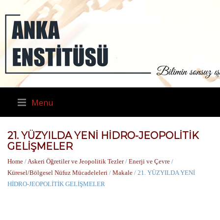
Menu
21. YÜZYILDA YENİ HİDRO-JEOPOLİTİK
GELİŞMELER
Home
/
Askeri Öğretiler ve Jeopolitik Tezler
/
Enerji ve Çevre
/
Küresel/Bölgesel Nüfuz Mücadeleleri
/
Makale
/ 21. YÜZYILDA YENİ
HİDRO-JEOPOLİTİK GELİŞMELER