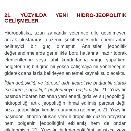
…
21. YÜZYILDA YENİ HİDRO-JEOPOLİTİK
GELİŞMELER
Hidropolitika, uzun zamandır yeterince dile getirilmeyen
ancak uluslararası düzenin şekillenmesinde önemi artan
belirleyici bir güç olmuştur. Analistler jeopolitik
değerlendirmelerde genellikle boru hatlarına, nadir toprak
elementlerine veya tahıl koridorlarına vurgu yaparken,
bölgelerin iş birliğine mi yoksa çatışmaya mı yöneleceğini
giderek daha fazla belirleyen en temel kaynak su olacaktır.
İklim değişikliği ve küresel gıda ticaretiyle bağlantılı olarak
“su-tarım jeopolitiği” güçlenmeye başlamıştır.
21. Yüzyılın
başında itibaren hızlanan yeni enerji, gıda ve su jeopolitiği,
hidropolitiği artık jeopolitiğin ihmal edilmiş parçası değil
bizzat jeopolitiğin kendisi durumuna getirmiştir. 21. Yüzyılın
başından itibaren oluşan yeni hidropolitik düzen arayışları
hem bölgenin jeopolitiğini etkilemiş hem de ondan
etkilenmiştir. 21. Yüzyılın hidrojeopolitiğini sessizce veya