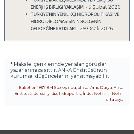
TÜRKİYE IRAK İLİŞKİLERİNDE YENİLİKÇİ SU-
- 5 Şubat 2026
ENERJİ İŞ BİRLİĞİ YAKLAŞIMI
TÜRKİYE’NİN YENİLİKÇİ HİDROPOLİTİKASI VE
HİDRO DİPLOMASİSİNİN BÖLGENİN
- 29 Ocak 2026
GELECEĞİNE KATKILARI
* Makale içeriklerinde yer alan görüşler
yazarlarımıza aittir. ANKA Enstitüsünün
kurumsal düşüncelerini yansıtmayabilir.
Etiketler:
1997 BM Sözleşmesi
,
afrika
,
Amu Darya
,
Anka
Enstitüsü
,
dursun yıldız
,
hidropolitik
,
İndüs Nehri
,
Nil Nehri
,
orta asya