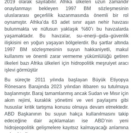
2019 olarak sayılabilir. Afrika ülkeleri uzun zamandır
onaylanmayı bekleyen 1997 BM sözleşmesinin
uluslararası geçerlilik kazanmasında önemli bir rol
oynamıştır. Afrika’da 63 adet sınır aşan nehir havzası
bulunmakta ve nüfusun yaklaşık %60’ı bu havzalarda
yaşamaktadır. Bu havzalar, su–enerji–gıda–güvenlik
ilişkisini en yoğun yaşayan bölgelerdir. Bu şartlar altında
1997 BM sözleşmesinin suyun hakkaniyetli, makul
kullanımı ve önemli zarar vermeme yükümlülüğü getiren
ilkeleri bazı Afrika ülkeleri için hidropolitik meşruiyet aracı
işlevi görmüştür
Bu süreçte 2011 yılında başlayan Büyük Etiyopya
Rönesans Barajında 2023 yılından itibaren su tutulmaya
başlanmıştır. Baraj tamamlanmış ancak Sudan ve Mısır için
akım rejimi, kuraklık yönetimi ve veri paylaşımı gibi
hususlar kritik tartışma konusu olmaya devam etmektedir.
ABD Başkanının bu suyun hakça kullanılmasını takip
edeceğine dair açıklamaları ise ABD’nin yeni
hidrojeopolitik gelişmelere kayıtsız kalmayacağı anlamına