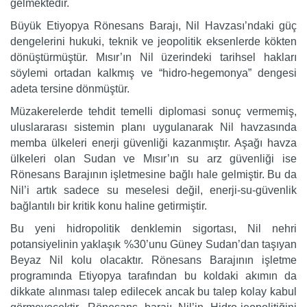
gelmektedir.
Büyük Etiyopya Rönesans Barajı, Nil Havzası’ndaki güç
dengelerini hukuki, teknik ve jeopolitik eksenlerde kökten
dönüştürmüştür. Mısır’ın Nil üzerindeki tarihsel hakları
söylemi ortadan kalkmış ve “hidro-hegemonya” dengesi
adeta tersine dönmüştür.
Müzakerelerde tehdit temelli diplomasi sonuç vermemiş,
uluslararası sistemin planı uygulanarak Nil havzasında
memba ülkeleri enerji güvenliği kazanmıştır. Aşağı havza
ülkeleri olan Sudan ve Mısır’ın su arz güvenliği ise
Rönesans Barajının işletmesine bağlı hale gelmiştir. Bu da
Nil’i artık sadece su meselesi değil, enerji-su-güvenlik
bağlantılı bir kritik konu haline getirmiştir.
Bu yeni hidropolitik denklemin sigortası, Nil nehri
potansiyelinin yaklaşık %30’unu Güney Sudan’dan taşıyan
Beyaz Nil kolu olacaktır. Rönesans Barajının işletme
programında Etiyopya tarafından bu koldaki akımın da
dikkate alınması talep edilecek ancak bu talep kolay kabul