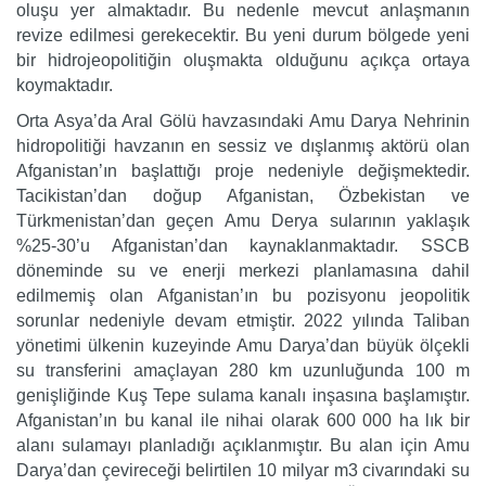
oluşu yer almaktadır. Bu nedenle mevcut anlaşmanın
revize edilmesi gerekecektir. Bu yeni durum bölgede yeni
bir hidrojeopolitiğin oluşmakta olduğunu açıkça ortaya
koymaktadır.
Orta Asya’da Aral Gölü havzasındaki Amu Darya Nehrinin
hidropolitiği havzanın en sessiz ve dışlanmış aktörü olan
Afganistan’ın başlattığı proje nedeniyle değişmektedir.
Tacikistan’dan doğup Afganistan, Özbekistan ve
Türkmenistan’dan geçen Amu Derya sularının yaklaşık
%25-30’u Afganistan’dan kaynaklanmaktadır. SSCB
döneminde su ve enerji merkezi planlamasına dahil
edilmemiş olan Afganistan’ın bu pozisyonu jeopolitik
sorunlar nedeniyle devam etmiştir. 2022 yılında Taliban
yönetimi ülkenin kuzeyinde Amu Darya’dan büyük ölçekli
su transferini amaçlayan 280 km uzunluğunda 100 m
genişliğinde Kuş Tepe sulama kanalı inşasına başlamıştır.
Afganistan’ın bu kanal ile nihai olarak 600 000 ha lık bir
alanı sulamayı planladığı açıklanmıştır. Bu alan için Amu
Darya’dan çevireceği belirtilen 10 milyar m3 civarındaki su