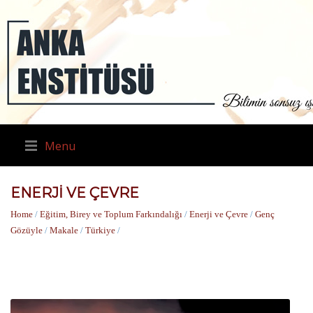
Menu
ENERJI VE ÇEVRE
Home
/
Eğitim, Birey ve Toplum Farkındalığı
/
Enerji ve Çevre
/
Genç
Gözüyle
/
Makale
/
Türkiye
/