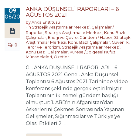
ANKA DÜŞÜNSELİ RAPORLARI – 6
09
AĞUSTOS 2021
08/2021
by
Anka Enstitüsü
in
Stratejik Araştırmalar Merkezi
,
Çalışmalar /
Raporlar
,
Stratejik Araştırmalar Merkezi
,
Konu Bazlı
Çalışmalar
,
Enerji ve Çevre
,
Gündem / Haber
,
Stratejik
Araştırmalar Merkezi
,
Konu Bazlı Çalışmalar
,
Güvenlik,
0
Terör ve Terörizm
,
Stratejik Araştırmalar Merkezi
,
Konu Bazlı Çalışmalar
,
Küresel/Bölgesel Nüfuz
Mücadeleleri
,
Özetler
Ğ… ANKA DÜŞÜNSELİ RAPORLARI – 6
AĞUSTOS 2021 Genel. Anka Düşünseli
Toplantısı 6 Ağustos 2021 Tarihinde video
konferans şeklinde gerçekleştirilmiştir.
Toplantının iki temel gündem başlığı
olmuştur: 1. ABD’nin Afganistan’dan
Askerlerini Çekmesi Sonrasında Yaşanan
Gelişmeler, Sığınmacılar ve Türkiye’ye
Olası Etkileri 2. ...