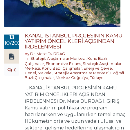
KANAL İSTANBUL PROJESİNİN KAMU
13
YATIRIM ÖNCELİKLERİ AÇISINDAN
10/2020
İRDELENMESİ
by
Dr. Mete DURDAĞ
in
Stratejik Araştırmalar Merkezi
,
Konu Bazlı
Çalışmalar
,
Ekonomi ve Finans
,
Stratejik Araştırmalar
Merkezi
,
Konu Bazlı Çalışmalar
,
Enerji ve Çevre
,
0
Genel
,
Makale
,
Stratejik Araştırmalar Merkezi
,
Coğrafi
Bazlı Çalışmalar
,
Merkez Coğrafya
,
Türkiye
… KANAL İSTANBUL PROJESİNİN KAMU
YATIRIM ÖNCELİKLERİ AÇISINDAN
İRDELENMESİ Dr. Mete DURDAĞ I. GİRİŞ
Kamu yatırım politikası ve programı
hazırlanırken ve uygulanırken temel amaç
Hükümetin orta ve uzun vadeli ulusal ve
sektörel gelişme hedeflerine ulaşmak için