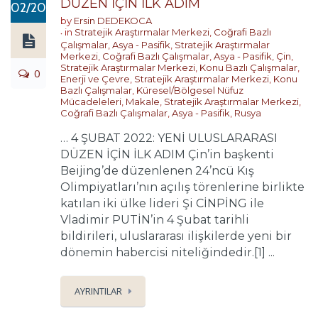
DÜZEN İÇİN İLK ADIM
02/2022
by
Ersin DEDEKOCA
in
Stratejik Araştırmalar Merkezi
,
Coğrafi Bazlı
Çalışmalar
,
Asya - Pasifik
,
Stratejik Araştırmalar
Merkezi
,
Coğrafi Bazlı Çalışmalar
,
Asya - Pasifik
,
Çin
,
Stratejik Araştırmalar Merkezi
,
Konu Bazlı Çalışmalar
,
0
Enerji ve Çevre
,
Stratejik Araştırmalar Merkezi
,
Konu
Bazlı Çalışmalar
,
Küresel/Bölgesel Nüfuz
Mücadeleleri
,
Makale
,
Stratejik Araştırmalar Merkezi
,
Coğrafi Bazlı Çalışmalar
,
Asya - Pasifik
,
Rusya
… 4 ŞUBAT 2022: YENİ ULUSLARARASI
DÜZEN İÇİN İLK ADIM Çin’in başkenti
Beijing’de düzenlenen 24’ncü Kış
Olimpiyatları’nın açılış törenlerine birlikte
katılan iki ülke lideri Şi CİNPİNG ile
Vladimir PUTİN’in 4 Şubat tarihli
bildirileri, uluslararası ilişkilerde yeni bir
dönemin habercisi niteliğindedir.[1] ...
AYRINTILAR