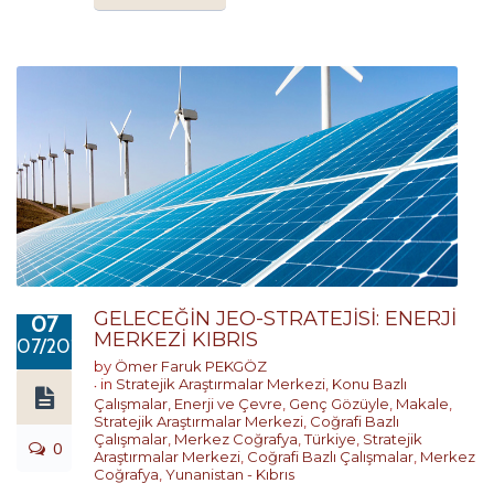
GELECEĞİN JEO-STRATEJİSİ: ENERJİ
07
MERKEZİ KIBRIS
07/2022
by
Ömer Faruk PEKGÖZ
in
Stratejik Araştırmalar Merkezi
,
Konu Bazlı
Çalışmalar
,
Enerji ve Çevre
,
Genç Gözüyle
,
Makale
,
Stratejik Araştırmalar Merkezi
,
Coğrafi Bazlı
Çalışmalar
,
Merkez Coğrafya
,
Türkiye
,
Stratejik
0
Araştırmalar Merkezi
,
Coğrafi Bazlı Çalışmalar
,
Merkez
Coğrafya
,
Yunanistan - Kıbrıs