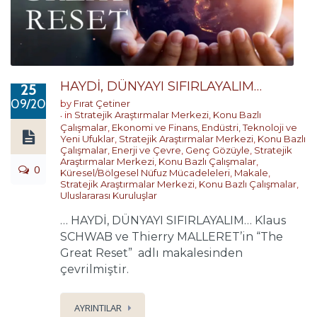
HAYDİ, DÜNYAYI SIFIRLAYALIM…
25
09/2022
by
Fırat Çetiner
in
Stratejik Araştırmalar Merkezi
,
Konu Bazlı
Çalışmalar
,
Ekonomi ve Finans
,
Endüstri, Teknoloji ve
Yeni Ufuklar
,
Stratejik Araştırmalar Merkezi
,
Konu Bazlı
Çalışmalar
,
Enerji ve Çevre
,
Genç Gözüyle
,
Stratejik
Araştırmalar Merkezi
,
Konu Bazlı Çalışmalar
,
0
Küresel/Bölgesel Nüfuz Mücadeleleri
,
Makale
,
Stratejik Araştırmalar Merkezi
,
Konu Bazlı Çalışmalar
,
Uluslararası Kuruluşlar
… HAYDİ, DÜNYAYI SIFIRLAYALIM… Klaus
SCHWAB ve Thierry MALLERET’in “The
Great Reset” adlı makalesinden
çevrilmiştir.
AYRINTILAR