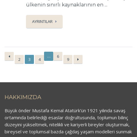
ülkenin sınırlı kaynaklarının en ...
AYRINTILAR
…
6
2
3
4
9
HAKKIMIZDA
Büyük önder Mustafa Kemal Atatürk’ün 1921 yılında savaş
ortamında belirlediği esaslar doğrultusunda, toplumun bilinç
düzeyini yükseltmek, nitelikli ve kariyerli bireyler oluşturmak,
bireysel ve toplumsal bazda çağdaş yaşam modelleri sunmak