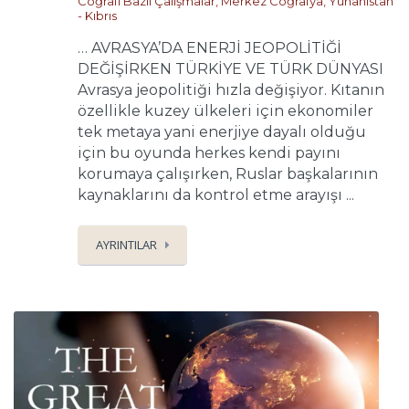
Coğrafi Bazlı Çalışmalar
,
Merkez Coğrafya
,
Yunanistan
- Kıbrıs
… AVRASYA’DA ENERJİ JEOPOLİTİĞİ
DEĞİŞİRKEN TÜRKİYE VE TÜRK DÜNYASI
Avrasya jeopolitiği hızla değişiyor. Kıtanın
özellikle kuzey ülkeleri için ekonomiler
tek metaya yani enerjiye dayalı olduğu
için bu oyunda herkes kendi payını
korumaya çalışırken, Ruslar başkalarının
kaynaklarını da kontrol etme arayışı ...
AYRINTILAR