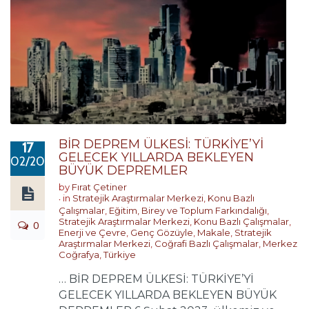
BİR DEPREM ÜLKESİ: TÜRKİYE’Yİ
17
GELECEK YILLARDA BEKLEYEN
02/2023
BÜYÜK DEPREMLER
by
Fırat Çetiner
in
Stratejik Araştırmalar Merkezi
,
Konu Bazlı
Çalışmalar
,
Eğitim, Birey ve Toplum Farkındalığı
,
Stratejik Araştırmalar Merkezi
,
Konu Bazlı Çalışmalar
,
0
Enerji ve Çevre
,
Genç Gözüyle
,
Makale
,
Stratejik
Araştırmalar Merkezi
,
Coğrafi Bazlı Çalışmalar
,
Merkez
Coğrafya
,
Türkiye
… BİR DEPREM ÜLKESİ: TÜRKİYE’Yİ
GELECEK YILLARDA BEKLEYEN BÜYÜK