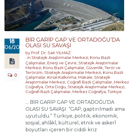
BİR GARİP GAP VE ORTADOĞU’DA
18
OLASI SU SAVAŞI
06/2022
by
Prof. Dr. Sait YILMAZ
in
Stratejik Araştırmalar Merkezi
,
Konu Bazlı
Çalışmalar
,
Enerji ve Çevre
,
Stratejik Araştırmalar
Merkezi
,
Konu Bazlı Çalışmalar
,
Güvenlik, Terör ve
Terörizm
,
Stratejik Araştırmalar Merkezi
,
Konu Bazlı
0
Çalışmalar
,
Kırsal Kalkınma
,
Makale
,
Stratejik
Araştırmalar Merkezi
,
Coğrafi Bazlı Çalışmalar
,
Merkez
Coğrafya
,
Orta Doğu
,
Stratejik Araştırmalar Merkezi
,
Coğrafi Bazlı Çalışmalar
,
Merkez Coğrafya
,
Türkiye
… BİR GARİP GAP VE ORTADOĞU’DA
OLASI SU SAVAŞI “GAP, gaptırılmadı ama
uyutuldu.” Türkiye, politik, ekonomik,
sosyal, ahlâkî, kültürel, etnik ve askerî
boyutları içeren bir ciddi kriz