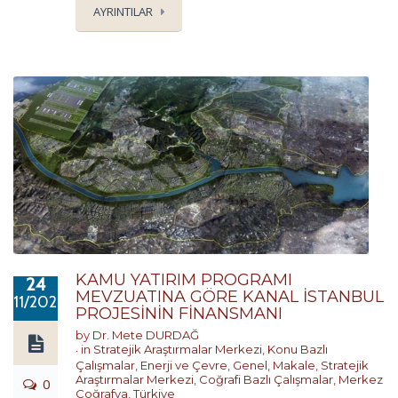
AYRINTILAR
KAMU YATIRIM PROGRAMI
24
MEVZUATINA GÖRE KANAL İSTANBUL
11/2020
PROJESİNİN FİNANSMANI
by
Dr. Mete DURDAĞ
in
Stratejik Araştırmalar Merkezi
,
Konu Bazlı
Çalışmalar
,
Enerji ve Çevre
,
Genel
,
Makale
,
Stratejik
Araştırmalar Merkezi
,
Coğrafi Bazlı Çalışmalar
,
Merkez
0
Coğrafya
,
Türkiye