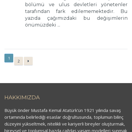
bölümü ve ulus devletleri yönetenler
tarafından fark edilememektedir. Bu
yazıda çağımızdaki bu değişimlerin
önümüzdeki ...
1
2
HAKKIMIZDA
Büyük önder Mustafa Kemal Atatürk’ün 1921 yılında savaş
ortamında belirlediği esaslar doğrultusunda, toplumun bilinç
düzeyini yükseltmek, nitelikli ve kariyerli bireyler oluşturmak,
bireysel ve toplumsal bazda çağdaş yaşam modelleri sunmak