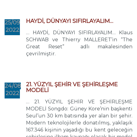
HAYDİ, DÜNYAYI SIFIRLAYALIM…
25/09
2022
… HAYDİ, DÜNYAYI SIFIRLAYALIM… Klaus
SCHWAB ve Thierry MALLERET’in “The
Great Reset” adlı makalesinden
çevrilmiştir.
21. YÜZYIL ŞEHİR VE ŞEHİRLEŞME
24/08
MODELİ
2022
… 21. YÜZYIL ŞEHİR VE ŞEHİRLEŞME
MODELİ Songdo: Güney Kore’nin başkenti
Seul’un 30 km batısında yer alan bir şehir.
Modern teknolojilerle donatılmış, yaklaşık
167.346 kişinin yaşadığı bu kent geleceğin
şehirlerine ilham kaynağı olacak bir model