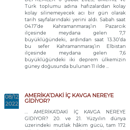
Türk toplumu adına hafızalardan kolay
kolay silinemeyecek acı bir gün olarak
tarih sayfalarındaki yerini aldı. Sabah saat
04.17’de Kahramanmaraş’ın Pazarcık
ilçesinde meydana gelen 7,7
büyüklüğündeki, ardından saat 13.30’da
bu sefer Kahramanmaraş’ın Elbistan
ilçesinde meydana gelen 7,6
büyüklüğündeki iki deprem ülkemizin
güney doğusunda bulunan 11 ilde ...
AMERİKA’DAKİ İÇ KAVGA NEREYE
08/12
GİDİYOR?
2022
… AMERİKA’DAKİ İÇ KAVGA NEREYE
GİDİYOR? 20. ve 21. Yüzyılın dünya
üzerindeki mutlak hâkim gücü, tam 172