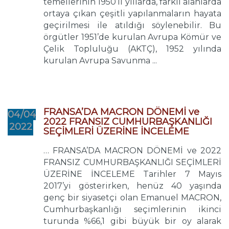
temellerinin 1950’li yıllarda, farklı alanlarda
ortaya çıkan çeşitli yapılanmaların hayata
geçirilmesi ile atıldığı söylenebilir. Bu
örgütler 1951’de kurulan Avrupa Kömür ve
Çelik Topluluğu (AKTÇ), 1952 yılında
kurulan Avrupa Savunma ...
FRANSA’DA MACRON DÖNEMİ ve
04/04
2022 FRANSIZ CUMHURBAŞKANLIĞI
2022
SEÇİMLERİ ÜZERİNE İNCELEME
… FRANSA’DA MACRON DÖNEMİ ve 2022
FRANSIZ CUMHURBAŞKANLIĞI SEÇİMLERİ
ÜZERİNE İNCELEME Tarihler 7 Mayıs
2017’yi gösterirken, henüz 40 yaşında
genç bir siyasetçi olan Emanuel MACRON,
Cumhurbaşkanlığı seçimlerinin ikinci
turunda %66,1 gibi büyük bir oy alarak