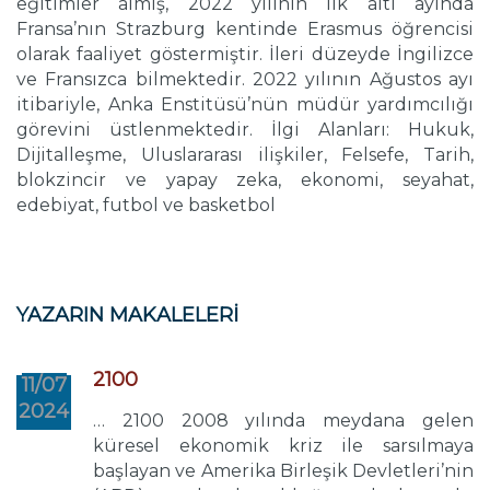
eğitimler almış, 2022 yılının ilk altı ayında
Fransa’nın Strazburg kentinde Erasmus öğrencisi
olarak faaliyet göstermiştir. İleri düzeyde İngilizce
ve Fransızca bilmektedir. 2022 yılının Ağustos ayı
itibariyle, Anka Enstitüsü’nün müdür yardımcılığı
görevini üstlenmektedir. İlgi Alanları: Hukuk,
Dijitalleşme, Uluslararası ilişkiler, Felsefe, Tarih,
blokzincir ve yapay zeka, ekonomi, seyahat,
edebiyat, futbol ve basketbol
YAZARIN MAKALELERİ
2100
11/07
2024
… 2100 2008 yılında meydana gelen
küresel ekonomik kriz ile sarsılmaya
başlayan ve Amerika Birleşik Devletleri’nin