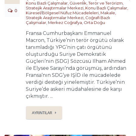
Konu Bazlı Çalışmalar
,
Güvenlik, Terör ve Terörizm
,
Stratejik Araştırmalar Merkezi
,
Konu Bazlı Çalışmalar
,
0
Küresel/Bölgesel Nüfuz Mücadeleleri
,
Makale
,
Stratejik Araştırmalar Merkezi
,
Coğrafi Bazlı
Çalışmalar
,
Merkez Coğrafya
,
Orta Doğu
Fransa Cumhurbaşkanı Emmanuel
Macron, Türkiye’nin terör örgütü olarak
tanımladığı YPG’nin çatı örgütünü
oluşturduğu Suriye Demokratik
Güçleri’nin (SDG) Sözcüsü Ilham Ahmed
ile Elysee Sarayı’nda görüşmüş, ardından
Fransa’nın SDG’ye IŞİD ile mücadelede
verdiği desteği yinelemiştir. Türkiye’nin
Suriye’de askeri müdahalesine de karşı
çıkmıştır. ...
AYRINTILAR