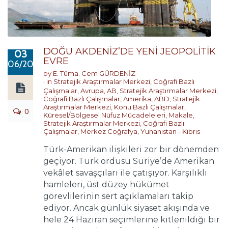
DOĞU AKDENİZ’DE YENİ JEOPOLİTİK
03
EVRE
06/2018
by
E. Tüma. Cem GÜRDENİZ
in
Stratejik Araştırmalar Merkezi
,
Coğrafi Bazlı
Çalışmalar
,
Avrupa
,
AB
,
Stratejik Araştırmalar Merkezi
,
Coğrafi Bazlı Çalışmalar
,
Amerika
,
ABD
,
Stratejik
Araştırmalar Merkezi
,
Konu Bazlı Çalışmalar
,
0
Küresel/Bölgesel Nüfuz Mücadeleleri
,
Makale
,
Stratejik Araştırmalar Merkezi
,
Coğrafi Bazlı
Çalışmalar
,
Merkez Coğrafya
,
Yunanistan - Kıbrıs
Türk-Amerikan ilişkileri zor bir dönemden
geçiyor. Türk ordusu Suriye’de Amerikan
vekâlet savaşçıları ile çatışıyor. Karşılıklı
hamleleri, üst düzey hükümet
görevlilerinin sert açıklamaları takip
ediyor. Ancak günlük siyaset akışında ve
hele 24 Haziran seçimlerine kitlenildiği bir