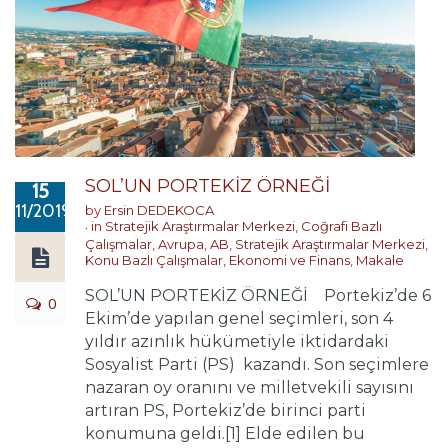
SOL’UN PORTEKİZ ÖRNEĞİ
15
11/2019
by
Ersin DEDEKOCA
in
Stratejik Araştırmalar Merkezi
,
Coğrafi Bazlı
Çalışmalar
,
Avrupa
,
AB
,
Stratejik Araştırmalar Merkezi
,
Konu Bazlı Çalışmalar
,
Ekonomi ve Finans
,
Makale
SOL’UN PORTEKİZ ÖRNEĞİ Portekiz’de 6
0
Ekim’de yapılan genel seçimleri, son 4
yıldır azınlık hükümetiyle iktidardaki
Sosyalist Parti (PS) kazandı. Son seçimlere
nazaran oy oranını ve milletvekili sayısını
artıran PS, Portekiz’de birinci parti
konumuna geldi.[1] Elde edilen bu