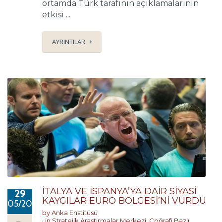
ortamda Türk tarafının açıklamalarının
etkisi ...
AYRINTILAR
İTALYA VE İSPANYA’YA DAİR SİYASİ
29
KAYGILAR EURO BÖLGESİ’Nİ VURDU
05/2018
by
Anka Enstitüsü
in
Stratejik Araştırmalar Merkezi
,
Coğrafi Bazlı