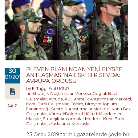
PLEVEN PLANI’NDAN YENİ ELYSEE
30
ANTLAŞMASI’NA ESKİ BİR SEVDA:
01/2019
AVRUPA ORDUSU
by
E. Tuğg. Erol UĞUR
in
Stratejik Araştırmalar Merkezi
,
Coğrafi Bazlı
Çalışmalar
,
Avrupa
,
AB
,
Stratejik Araştırmalar Merkezi
,
Konu Bazlı Çalışmalar
,
Eğitim, Birey ve Toplum
0
Farkındalığı
,
Stratejik Araştırmalar Merkezi
,
Konu Bazlı
Çalışmalar
,
Küresel/Bölgesel Nüfuz Mücadeleleri
,
Makale
,
Stratejik Araştırmalar Merkezi
,
Konu Bazlı
Çalışmalar
,
Uluslararası Kuruluşlar
23 Ocak 2019 tarihli gazetelerde şöyle bir