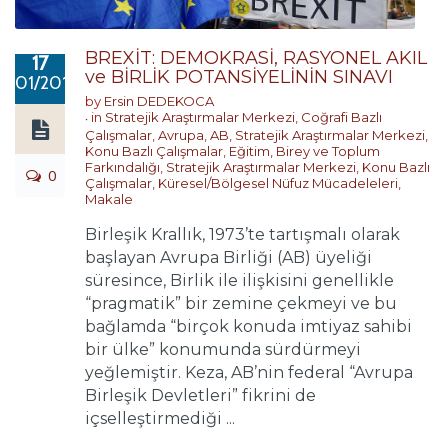
BREXİT: DEMOKRASİ, RASYONEL AKIL
17
ve BİRLİK POTANSİYELİNİN SINAVI
01/2019
by
Ersin DEDEKOCA
in
Stratejik Araştırmalar Merkezi
,
Coğrafi Bazlı
Çalışmalar
,
Avrupa
,
AB
,
Stratejik Araştırmalar Merkezi
,
Konu Bazlı Çalışmalar
,
Eğitim, Birey ve Toplum
Farkındalığı
,
Stratejik Araştırmalar Merkezi
,
Konu Bazlı
0
Çalışmalar
,
Küresel/Bölgesel Nüfuz Mücadeleleri
,
Makale
Birleşik Krallık, 1973’te tartışmalı olarak
başlayan Avrupa Birliği (AB) üyeliği
süresince, Birlik ile ilişkisini genellikle
“pragmatik” bir zemine çekmeyi ve bu
bağlamda “birçok konuda imtiyaz sahibi
bir ülke” konumunda sürdürmeyi
yeğlemiştir. Keza, AB’nin federal “Avrupa
Birleşik Devletleri” fikrini de
içselleştirmediği ...