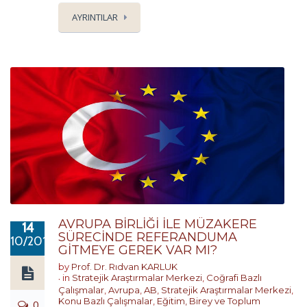
AYRINTILAR
AVRUPA BİRLİĞİ İLE MÜZAKERE
14
SÜRECİNDE REFERANDUMA
10/2018
GİTMEYE GEREK VAR MI?
by
Prof. Dr. Rıdvan KARLUK
in
Stratejik Araştırmalar Merkezi
,
Coğrafi Bazlı
Çalışmalar
,
Avrupa
,
AB
,
Stratejik Araştırmalar Merkezi
,
Konu Bazlı Çalışmalar
,
Eğitim, Birey ve Toplum
0