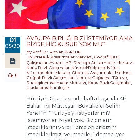
AVRUPA BİRLİĞİ BİZİ İSTEMİYOR AMA
01
BİZDE HİÇ KUSUR YOK MU?
05/2018
by
Prof. Dr. Rıdvan KARLUK
in
Stratejik Araştırmalar Merkezi
,
Coğrafi Bazlı
Çalışmalar
,
Avrupa
,
AB
,
Stratejik Araştırmalar Merkezi
,
Konu Bazlı Çalışmalar
,
Küresel/Bölgesel Nüfuz
Mücadeleleri
,
Makale
,
Stratejik Araştırmalar Merkezi
,
0
Coğrafi Bazlı Çalışmalar
,
Merkez Coğrafya
,
Türkiye
,
Stratejik Araştırmalar Merkezi
,
Konu Bazlı Çalışmalar
,
Uluslararası Kuruluşlar
Hürriyet Gazetesi’nde hafta başında AB
Bakanlığı Müsteşarı Büyükelçi Selim
Yenel’in, “Türkiye’yi istiyorlar mı?
İstemiyorlar. Niyet yok. Biz onların
istediklerini verdik ama onlar bizim
istediklerimizi vermediler” demeci yer