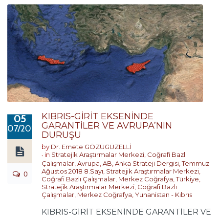
KIBRIS-GİRİT EKSENİNDE
05
GARANTİLER VE AVRUPA’NIN
07/2018
DURUŞU
by
Dr. Emete GÖZÜGÜZELLİ
in
Stratejik Araştırmalar Merkezi
,
Coğrafi Bazlı
Çalışmalar
,
Avrupa
,
AB
,
Anka Strateji Dergisi
,
Temmuz-
Ağustos 2018 8.Sayı
,
Stratejik Araştırmalar Merkezi
,
0
Coğrafi Bazlı Çalışmalar
,
Merkez Coğrafya
,
Türkiye
,
Stratejik Araştırmalar Merkezi
,
Coğrafi Bazlı
Çalışmalar
,
Merkez Coğrafya
,
Yunanistan - Kıbrıs
KIBRIS-GİRİT EKSENİNDE GARANTİLER VE