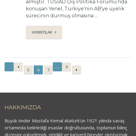
almıştır. TÜSİAD Dış Politika Forumu’nda
konuşan Yenel, Türkiye’nin AB’ye üyelik
sürecinin durmuş olmasına ...
AYRINTILAR
…
9
5
6
7
HAKKIMIZDA
Büyük önder Mustafa Kemal Atatürk’ün 1921 yılında savaş
ortamında belirlediği esaslar doğrultusunda, toplumun bilinç
düzeyini yükseltmek, nitelikli ve kariyerli bireyler oluşturmak,