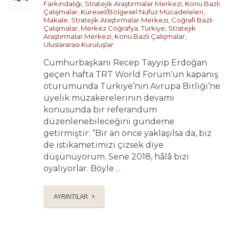
Farkındalığı
,
Stratejik Araştırmalar Merkezi
,
Konu Bazlı
Çalışmalar
,
Küresel/Bölgesel Nüfuz Mücadeleleri
,
Makale
,
Stratejik Araştırmalar Merkezi
,
Coğrafi Bazlı
Çalışmalar
,
Merkez Coğrafya
,
Türkiye
,
Stratejik
Araştırmalar Merkezi
,
Konu Bazlı Çalışmalar
,
Uluslararası Kuruluşlar
Cumhurbaşkanı Recep Tayyip Erdoğan
geçen hafta TRT World Forum‘un kapanış
oturumunda Türkiye’nin Avrupa Birliği’ne
üyelik müzakerelerinin devamı
konusunda bir referandum
düzenlenebileceğini gündeme
getirmiştir: “Bir an önce yaklaşılsa da, biz
de istikametimizi çizsek diye
düşünüyorum. Sene 2018, hâlâ bizi
oyalıyorlar. Böyle ...
AYRINTILAR