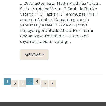
… 26 Ağustos 1922: “Hatt-ı Müdafaa Yoktur,
Sath-ı Müdafaa Vardır. O Satıh da Bütün
Vatandır” 15 Haziran 15 Temmuz tarihleri
arasında Ardahan Damal’da güneşin
yansımasıyla saat 17.32’de oluşmaya
başlayan görüntüde Atatürk’ün resmi
doğamıza vurmaktadır. Bu, onu yok
sayanlara tabiatın verdiği ...
AYRINTILAR
…
1
6
2
3
9