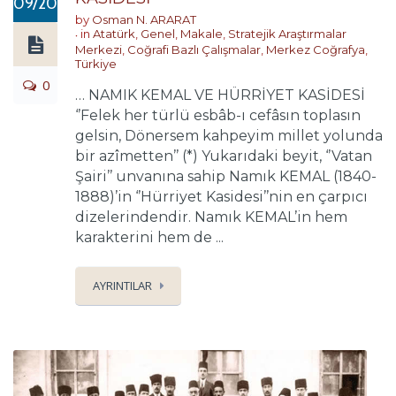
09/2025
by
Osman N. ARARAT
in
Atatürk
,
Genel
,
Makale
,
Stratejik Araştırmalar
Merkezi
,
Coğrafi Bazlı Çalışmalar
,
Merkez Coğrafya
,
Türkiye
0
… NAMIK KEMAL VE HÜRRİYET KASİDESİ
‘’Felek her türlü esbâb-ı cefâsın toplasın
gelsin, Dönersem kahpeyim millet yolunda
bir azîmetten’’ (*) Yukarıdaki beyit, ‘’Vatan
Şairi’’ unvanına sahip Namık KEMAL (1840-
1888)’in ‘’Hürriyet Kasidesi’’nin en çarpıcı
dizelerindendir. Namık KEMAL’in hem
karakterini hem de ...
AYRINTILAR