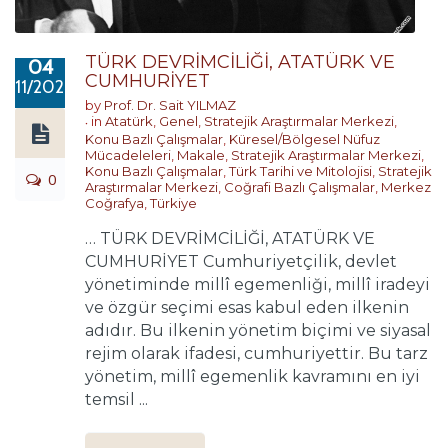
TÜRK DEVRİMCİLİĞİ, ATATÜRK VE
04
CUMHURİYET
11/2024
by
Prof. Dr. Sait YILMAZ
in
Atatürk
,
Genel
,
Stratejik Araştırmalar Merkezi
,
Konu Bazlı Çalışmalar
,
Küresel/Bölgesel Nüfuz
Mücadeleleri
,
Makale
,
Stratejik Araştırmalar Merkezi
,
Konu Bazlı Çalışmalar
,
Türk Tarihi ve Mitolojisi
,
Stratejik
0
Araştırmalar Merkezi
,
Coğrafi Bazlı Çalışmalar
,
Merkez
Coğrafya
,
Türkiye
… TÜRK DEVRİMCİLİĞİ, ATATÜRK VE
CUMHURİYET Cumhuriyetçilik, devlet
yönetiminde millî egemenliği, millî iradeyi
ve özgür seçimi esas kabul eden ilkenin
adıdır. Bu ilkenin yönetim biçimi ve siyasal
rejim olarak ifadesi, cumhuriyettir. Bu tarz
yönetim, millî egemenlik kavramını en iyi
temsil ...