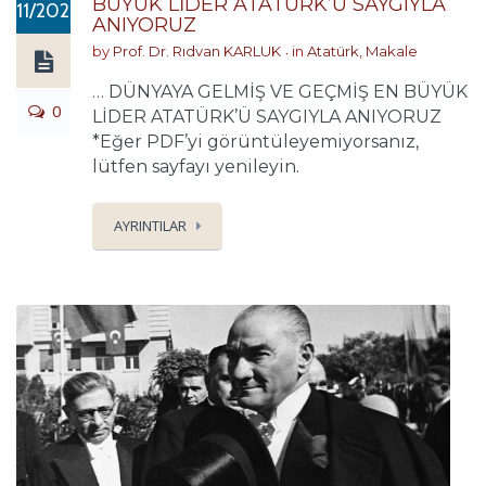
BÜYÜK LİDER ATATÜRK’Ü SAYGIYLA
11/2024
ANIYORUZ
by
Prof. Dr. Rıdvan KARLUK
in
Atatürk
,
Makale
… DÜNYAYA GELMİŞ VE GEÇMİŞ EN BÜYÜK
0
LİDER ATATÜRK’Ü SAYGIYLA ANIYORUZ
*Eğer PDF’yi görüntüleyemiyorsanız,
lütfen sayfayı yenileyin.
AYRINTILAR