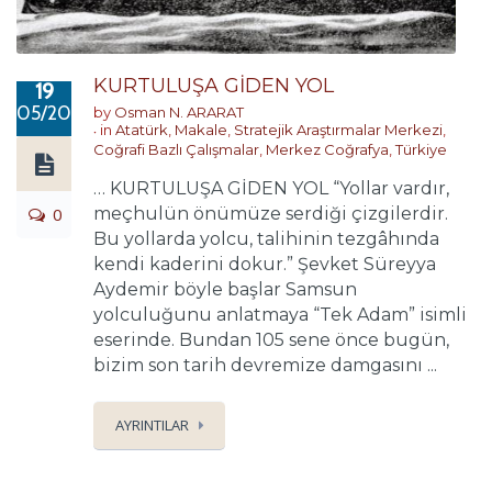
KURTULUŞA GİDEN YOL
19
05/2024
by
Osman N. ARARAT
in
Atatürk
,
Makale
,
Stratejik Araştırmalar Merkezi
,
Coğrafi Bazlı Çalışmalar
,
Merkez Coğrafya
,
Türkiye
… KURTULUŞA GİDEN YOL “Yollar vardır,
0
meçhulün önümüze serdiği çizgilerdir.
Bu yollarda yolcu, talihinin tezgâhında
kendi kaderini dokur.” Şevket Süreyya
Aydemir böyle başlar Samsun
yolculuğunu anlatmaya “Tek Adam” isimli
eserinde. Bundan 105 sene önce bugün,
bizim son tarih devremize damgasını ...
AYRINTILAR