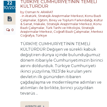
TÜRKİYE CUMHURİYETİNİN TEMELİ
22
KÜLTÜRDÜR
10/2023
by
Osman N. ARARAT
in
Atatürk
,
Stratejik Araştırmalar Merkezi
,
Konu Bazlı
Çalışmalar
,
Eğitim, Birey ve Toplum Farkındalığı
,
Kültür
& Sanat
,
Makale
,
Stratejik Araştırmalar Merkezi
,
Konu
Bazlı Çalışmalar
,
Türk Tarihi ve Mitolojisi
,
Stratejik
0
Araştırmalar Merkezi
,
Coğrafi Bazlı Çalışmalar
,
Merkez
Coğrafya
,
Türkiye
TÜRKİYE CUMHURİYETİNİN TEMELİ
KÜLTÜRDÜR Değişen ve sürekli kabuk
değiştiren dünya içinde bulunduğumuz
dönem itibariyle Cumhuriyetimizin birinci
asrını doldurduk. Türkiye Cumhuriyeti
ikinci yüzyılına, 1923’de kurulan yeni
devletin ilk gününden itibaren
çağdaşlaşma ve modernleşme adımları ve
atılımları ile birlikte, birinci yüzyıldan
tevarüs ...
AYRINTILAR