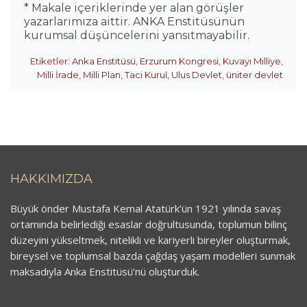
* Makale içeriklerinde yer alan görüşler
yazarlarımıza aittir. ANKA Enstitüsünün
kurumsal düşüncelerini yansıtmayabilir.
Etiketler:
Anka Enstitüsü
,
Erzurum Kongresi
,
Kuvayı Milliye
,
Milli İrade
,
Milli Plan
,
Taci Kurul
,
Ulus Devlet
,
üniter devlet
HAKKIMIZDA
Büyük önder Mustafa Kemal Atatürk’ün 1921 yılında savaş
ortamında belirlediği esaslar doğrultusunda, toplumun bilinç
düzeyini yükseltmek, nitelikli ve kariyerli bireyler oluşturmak,
bireysel ve toplumsal bazda çağdaş yaşam modelleri sunmak
maksadıyla Anka Enstitüsü’nü oluşturduk.