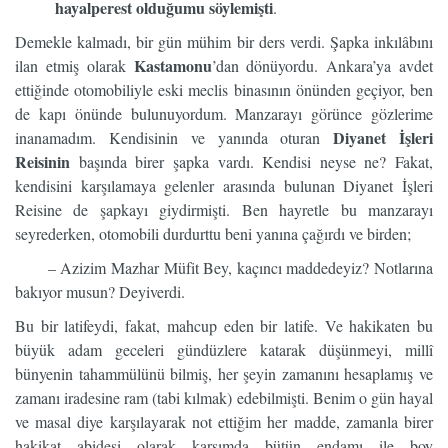
hayalperest olduğumu söylemişti
.
Demekle kalmadı, bir gün mühim bir ders verdi. Şapka inkılâbını
Kastamonu
ilan etmiş olarak
’dan dönüyordu. Ankara’ya avdet
ettiğinde otomobiliyle eski meclis binasının önünden geçiyor, ben
de kapı önünde bulunuyordum. Manzarayı görünce gözlerime
Diyanet İşleri
inanamadım. Kendisinin ve yanında oturan
Reisinin
başında birer şapka vardı. Kendisi neyse ne? Fakat,
kendisini karşılamaya gelenler arasında bulunan Diyanet İşleri
Reisine de şapkayı giydirmişti. Ben hayretle bu manzarayı
seyrederken, otomobili durdurttu beni yanına çağırdı ve birden;
– Azizim Mazhar Müfit Bey, kaçıncı maddedeyiz? Notlarına
bakıyor musun? Deyiverdi.
Bu bir latifeydi, fakat, mahcup eden bir latife. Ve hakikaten bu
büyük adam geceleri gündüzlere katarak düşünmeyi, millî
bünyenin tahammülünü bilmiş, her şeyin zamanını hesaplamış ve
zamanı iradesine ram (tabi kılmak) edebilmişti. Benim o gün hayal
ve masal diye karşılayarak not ettiğim her madde, zamanla birer
hakikat abidesi olarak karşımda bütün endamı ile boy