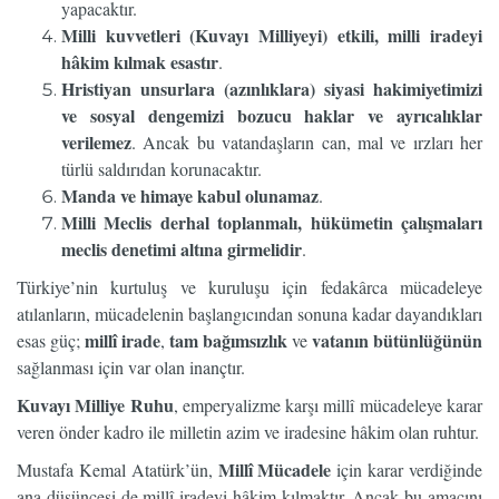
yapacaktır.
Milli kuvvetleri (Kuvayı Milliyeyi) etkili, milli iradeyi
hâkim kılmak esastır
.
Hristiyan unsurlara (azınlıklara) siyasi hakimiyetimizi
ve sosyal dengemizi bozucu haklar ve ayrıcalıklar
verilemez
. Ancak bu vatandaşların can, mal ve ırzları her
türlü saldırıdan korunacaktır.
Manda ve himaye kabul olunamaz
.
Milli Meclis derhal toplanmalı, hükümetin çalışmaları
meclis denetimi altına girmelidir
.
Türkiye’nin kurtuluş ve kuruluşu için fedakârca mücadeleye
atılanların, mücadelenin başlangıcından sonuna kadar dayandıkları
millî irade
tam bağımsızlık
vatanın bütünlüğünün
esas güç;
,
ve
sağlanması için var olan inançtır.
Kuvayı Milliye Ruhu
, emperyalizme karşı millî mücadeleye karar
veren önder kadro ile milletin azim ve iradesine hâkim olan ruhtur.
Millî Mücadele
Mustafa Kemal Atatürk’ün,
için karar verdiğinde
ana düşüncesi de millî iradeyi hâkim kılmaktır. Ancak bu amacını