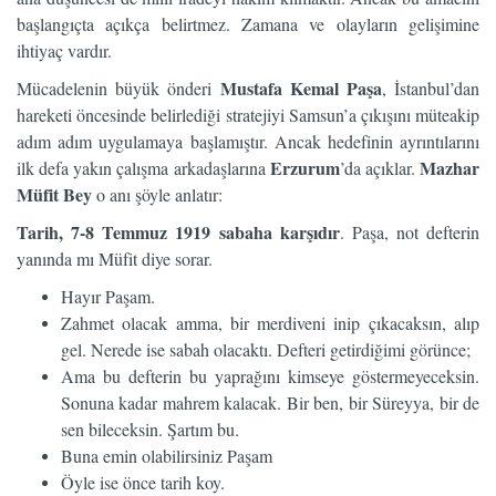
başlangıçta açıkça belirtmez. Zamana ve olayların gelişimine
ihtiyaç vardır.
Mustafa Kemal Paşa
Mücadelenin büyük önderi
, İstanbul’dan
hareketi öncesinde belirlediği stratejiyi Samsun’a çıkışını müteakip
adım adım uygulamaya başlamıştır. Ancak hedefinin ayrıntılarını
Erzurum
Mazhar
ilk defa yakın çalışma arkadaşlarına
’da açıklar.
Müfit Bey
o anı şöyle anlatır:
Tarih, 7-8 Temmuz 1919 sabaha karşıdır
. Paşa, not defterin
yanında mı Müfit diye sorar.
Hayır Paşam.
Zahmet olacak amma, bir merdiveni inip çıkacaksın, alıp
gel. Nerede ise sabah olacaktı. Defteri getirdiğimi görünce;
Ama bu defterin bu yaprağını kimseye göstermeyeceksin.
Sonuna kadar mahrem kalacak. Bir ben, bir Süreyya, bir de
sen bileceksin. Şartım bu.
Buna emin olabilirsiniz Paşam
Öyle ise önce tarih koy.