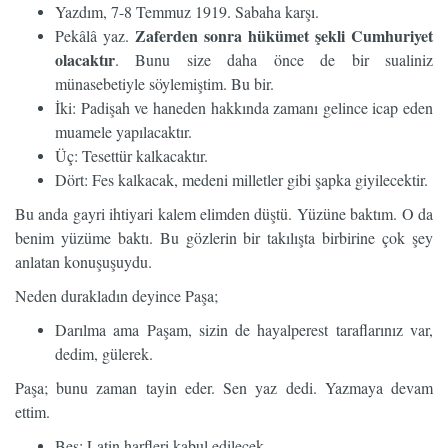
Yazdım, 7-8 Temmuz 1919. Sabaha karşı.
Zaferden sonra hükümet şekli Cumhuriyet
Pekâlâ yaz.
olacaktır
. Bunu size daha önce de bir sualiniz
münasebetiyle söylemiştim. Bu bir.
İki: Padişah ve haneden hakkında zamanı gelince icap eden
muamele yapılacaktır.
Üç: Tesettür kalkacaktır.
Dört: Fes kalkacak, medeni milletler gibi şapka giyilecektir.
Bu anda gayri ihtiyari kalem elimden düştü. Yüzüne baktım. O da
benim yüzüme baktı. Bu gözlerin bir takılışta birbirine çok şey
anlatan konuşuşuydu.
Neden durakladın deyince Paşa;
Darılma ama Paşam, sizin de hayalperest taraflarınız var,
dedim, gülerek.
Paşa; bunu zaman tayin eder. Sen yaz dedi. Yazmaya devam
ettim.
Beş: Latin harfleri kabul edilecek.