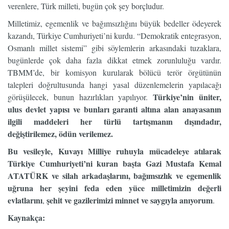
verenlere, Türk milleti, bugün çok şey borçludur.
Milletimiz, egemenlik ve bağımsızlığını büyük bedeller ödeyerek
kazandı, Türkiye Cumhuriyeti’ni kurdu. “Demokratik entegrasyon,
Osmanlı millet sistemi” gibi söylemlerin arkasındaki tuzaklara,
bugünlerde çok daha fazla dikkat etmek zorunluluğu vardır.
TBMM’de, bir komisyon kurularak bölücü terör örgütünün
talepleri doğrultusunda hangi yasal düzenlemelerin yapılacağı
Türkiye’nin üniter,
görüşülecek, bunun hazırlıkları yapılıyor.
ulus devlet yapısı ve bunları garanti altına alan anayasanın
ilgili maddeleri her türlü tartışmanın dışındadır,
değiştirilemez, ödün verilemez.
Bu vesileyle, Kuvayı Milliye ruhuyla mücadeleye atılarak
Türkiye Cumhuriyeti’ni kuran başta
Gazi Mustafa Kemal
ATATÜRK ve silah arkadaşlarını, bağımsızlık ve egemenlik
uğruna her şeyini feda eden yüce milletimizin değerli
evlatlarını
şehit ve gazilerimizi minnet ve saygıyla anıyorum
,
.
Kaynakça: