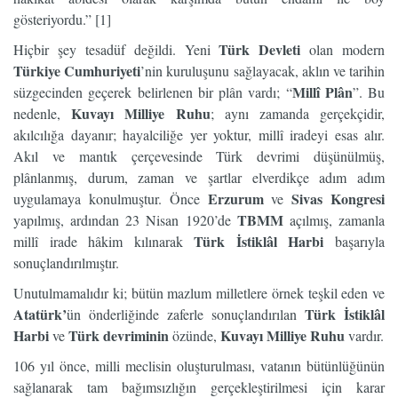
gösteriyordu.” [1]
Türk Devleti
Hiçbir şey tesadüf değildi. Yeni
olan modern
Türkiye Cumhuriyeti
’nin kuruluşunu sağlayacak, aklın ve tarihin
Millî Plân
süzgecinden geçerek belirlenen bir plân vardı; “
”. Bu
Kuvayı Milliye Ruhu
nedenle,
; aynı zamanda gerçekçidir,
akılcılığa dayanır; hayalciliğe yer yoktur, millî iradeyi esas alır.
Akıl ve mantık çerçevesinde Türk devrimi düşünülmüş,
plânlanmış, durum, zaman ve şartlar elverdikçe adım adım
Erzurum
Sivas Kongresi
uygulamaya konulmuştur. Önce
ve
TBMM
yapılmış, ardından 23 Nisan 1920’de
açılmış, zamanla
Türk İstiklâl Harbi
millî irade hâkim kılınarak
başarıyla
sonuçlandırılmıştır.
Unutulmamalıdır ki; bütün mazlum milletlere örnek teşkil eden ve
Atatürk’
Türk İstiklâl
ün önderliğinde zaferle sonuçlandırılan
Harbi
Türk devriminin
Kuvayı Milliye Ruhu
ve
özünde,
vardır.
106 yıl önce, milli meclisin oluşturulması, vatanın bütünlüğünün
sağlanarak tam bağımsızlığın gerçekleştirilmesi için karar