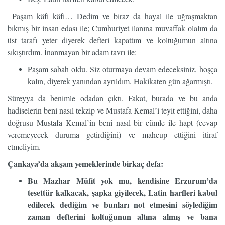
Paşam kâfi kâfi… Dedim ve biraz da hayal ile uğraşmaktan
bıkmış bir insan edası ile; Cumhuriyet ilanına muvaffak olalım da
üst tarafı yeter diyerek defteri kapattım ve koltuğumun altına
sıkıştırdım. İnanmayan bir adam tavrı ile:
Paşam sabah oldu. Siz oturmaya devam edeceksiniz, hoşça
kalın, diyerek yanından ayrıldım. Hakikaten gün ağarmıştı.
Süreyya da benimle odadan çıktı. Fakat, burada ve bu anda
hadiselerin beni nasıl tekzip ve Mustafa Kemal’i teyit ettiğini, daha
doğrusu Mustafa Kemal’in beni nasıl bir cümle ile hapt (cevap
veremeyecek duruma getirdiğini) ve mahcup ettiğini itiraf
etmeliyim.
Çankaya’da akşam yemeklerinde birkaç defa:
Bu Mazhar Müfit yok mu, kendisine Erzurum’da
tesettür kalkacak, şapka giyilecek, Latin harfleri kabul
edilecek dediğim ve bunları not etmesini söylediğim
zaman defterini koltuğunun altına almış ve bana