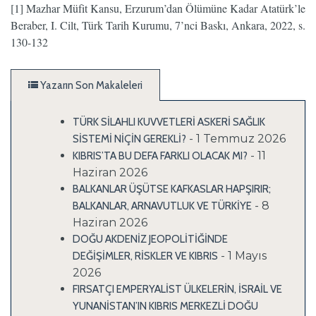
[1] Mazhar Müfit Kansu, Erzurum’dan Ölümüne Kadar Atatürk’le
Beraber, I. Cilt, Türk Tarih Kurumu, 7’nci Baskı, Ankara, 2022, s.
130-132
Yazarın Son Makaleleri
TÜRK SİLAHLI KUVVETLERİ ASKERİ SAĞLIK
- 1 Temmuz 2026
SİSTEMİ NİÇİN GEREKLİ?
- 11
KIBRIS’TA BU DEFA FARKLI OLACAK MI?
Haziran 2026
BALKANLAR ÜŞÜTSE KAFKASLAR HAPŞIRIR;
- 8
BALKANLAR, ARNAVUTLUK VE TÜRKİYE
Haziran 2026
DOĞU AKDENİZ JEOPOLİTİĞİNDE
- 1 Mayıs
DEĞİŞİMLER, RİSKLER VE KIBRIS
2026
FIRSATÇI EMPERYALİST ÜLKELERİN, İSRAİL VE
YUNANİSTAN’IN KIBRIS MERKEZLİ DOĞU