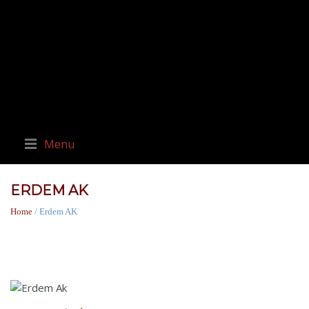
Menu
ERDEM AK
Home
/ Erdem AK