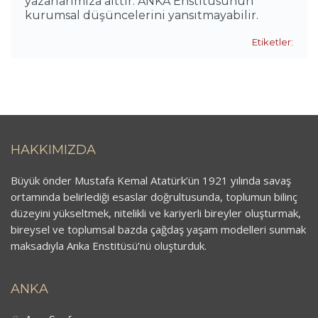
yazarlarımıza aittir. ANKA Enstitüsünün
kurumsal düşüncelerini yansıtmayabilir.
Etiketler:
HAKKIMIZDA
Büyük önder Mustafa Kemal Atatürk’ün 1921 yılında savaş
ortamında belirlediği esaslar doğrultusunda, toplumun bilinç
düzeyini yükseltmek, nitelikli ve kariyerli bireyler oluşturmak,
bireysel ve toplumsal bazda çağdaş yaşam modelleri sunmak
maksadıyla Anka Enstitüsü’nü oluşturduk.
ANKA