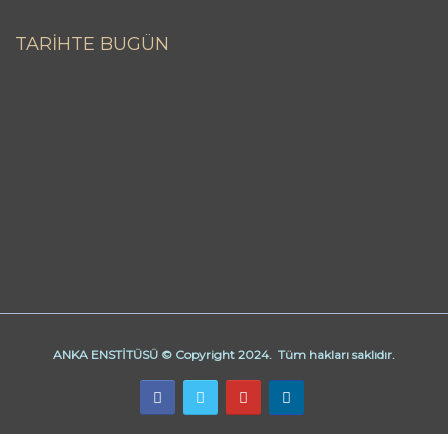
TARİHTE BUGÜN
ANKA ENSTİTÜSÜ © Copyright 2024. Tüm hakları saklıdır.
Butik Derhane Ankara
Derhane Ankara
işaret dili kursu