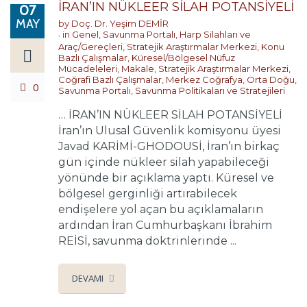
İRAN’IN NÜKLEER SİLAH POTANSİYELİ
07
MAY
by
Doç. Dr. Yeşim DEMİR
in
Genel
,
Savunma Portalı
,
Harp Silahları ve
Araç/Gereçleri
,
Stratejik Araştırmalar Merkezi
,
Konu
Bazlı Çalışmalar
,
Küresel/Bölgesel Nüfuz
Mücadeleleri
,
Makale
,
Stratejik Araştırmalar Merkezi
,
Coğrafi Bazlı Çalışmalar
,
Merkez Coğrafya
,
Orta Doğu
,
0
Savunma Portalı
,
Savunma Politikaları ve Stratejileri
… İRAN’IN NÜKLEER SİLAH POTANSİYELİ
İran’ın Ulusal Güvenlik komisyonu üyesi
Javad KARİMİ-GHODOUSİ, İran’ın birkaç
gün içinde nükleer silah yapabileceği
yönünde bir açıklama yaptı. Küresel ve
bölgesel gerginliği artırabilecek
endişelere yol açan bu açıklamaların
ardından İran Cumhurbaşkanı İbrahim
REİSİ, savunma doktrinlerinde ...
DEVAMI