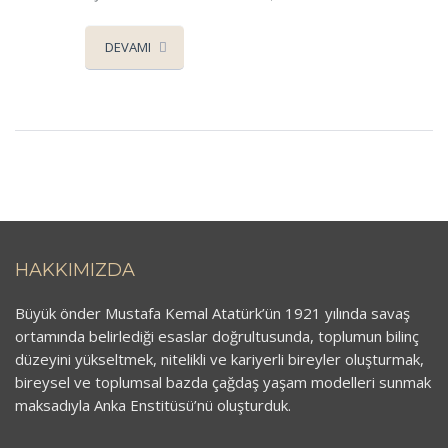
DEVAMI
HAKKIMIZDA
Büyük önder Mustafa Kemal Atatürk’ün 1921 yılında savaş
ortamında belirlediği esaslar doğrultusunda, toplumun bilinç
düzeyini yükseltmek, nitelikli ve kariyerli bireyler oluşturmak,
bireysel ve toplumsal bazda çağdaş yaşam modelleri sunmak
maksadıyla Anka Enstitüsü’nü oluşturduk.