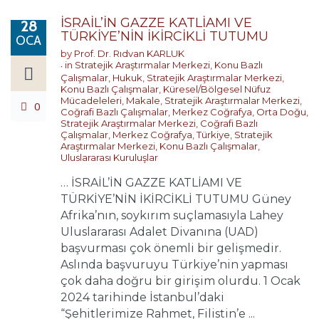
İSRAİL’İN GAZZE KATLİAMI VE
28
TÜRKİYE’NİN İKİRCİKLİ TUTUMU
OCA
by
Prof. Dr. Rıdvan KARLUK
in
Stratejik Araştırmalar Merkezi
,
Konu Bazlı
Çalışmalar
,
Hukuk
,
Stratejik Araştırmalar Merkezi
,
Konu Bazlı Çalışmalar
,
Küresel/Bölgesel Nüfuz
Mücadeleleri
,
Makale
,
Stratejik Araştırmalar Merkezi
,
0
Coğrafi Bazlı Çalışmalar
,
Merkez Coğrafya
,
Orta Doğu
,
Stratejik Araştırmalar Merkezi
,
Coğrafi Bazlı
Çalışmalar
,
Merkez Coğrafya
,
Türkiye
,
Stratejik
Araştırmalar Merkezi
,
Konu Bazlı Çalışmalar
,
Uluslararası Kuruluşlar
… İSRAİL’İN GAZZE KATLİAMI VE
TÜRKİYE’NİN İKİRCİKLİ TUTUMU Güney
Afrika’nın, soykırım suçlamasıyla Lahey
Uluslararası Adalet Divanına (UAD)
başvurması çok önemli bir gelişmedir.
Aslında başvuruyu Türkiye’nin yapması
çok daha doğru bir girişim olurdu. 1 Ocak
2024 tarihinde İstanbul’daki
“Şehitlerimize Rahmet, Filistin’e ...