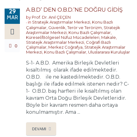
A.B.D’ DEN O.B.D.’NE DOĞRU GİDİŞ
29
MAR
by
Prof. Dr. Anıl ÇEÇEN
in
Stratejik Araştırmalar Merkezi
,
Konu Bazlı
Çalışmalar
,
Güvenlik, Terör ve Terörizm
,
Stratejik
Araştırmalar Merkezi
,
Konu Bazlı Çalışmalar
,
Küresel/Bölgesel Nüfuz Mücadeleleri
,
Makale
,
Stratejik Araştırmalar Merkezi
,
Coğrafi Bazlı
0
Çalışmalar
,
Merkez Coğrafya
,
Stratejik Araştırmalar
Merkezi
,
Konu Bazlı Çalışmalar
,
Uluslararası Kuruluşlar
S-1- A.B.D. Amerika Birleşik Devletleri
kısaltılmış olarak ifade edilmektedir.
O.B.D. ile ne kastedilmektedir. O.B.D.
başlığı ile ifade edilmek istenen nedir? C-
1- O.B.D. baş harfleri ile kısaltılmış olan
kavram Orta Doğu Birleşik Devletleridir.
Böyle bir kavram resmen daha ortaya
konulmamıştır. Ama ...
DEVAMI