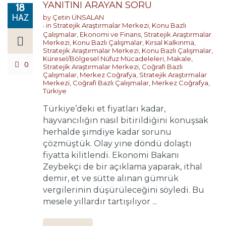
YANITINI ARAYAN SORU
18
HAZ
by
Çetin ÜNSALAN
in
Stratejik Araştırmalar Merkezi
,
Konu Bazlı
Çalışmalar
,
Ekonomi ve Finans
,
Stratejik Araştırmalar
Merkezi
,
Konu Bazlı Çalışmalar
,
Kırsal Kalkınma
,
Stratejik Araştırmalar Merkezi
,
Konu Bazlı Çalışmalar
,
Küresel/Bölgesel Nüfuz Mücadeleleri
,
Makale
,
0
Stratejik Araştırmalar Merkezi
,
Coğrafi Bazlı
Çalışmalar
,
Merkez Coğrafya
,
Stratejik Araştırmalar
Merkezi
,
Coğrafi Bazlı Çalışmalar
,
Merkez Coğrafya
,
Türkiye
Türkiye’deki et fiyatları kadar,
hayvancılığın nasıl bitirildiğini konuşsak
herhalde şimdiye kadar sorunu
çözmüştük. Olay yine döndü dolaştı
fiyatta kilitlendi. Ekonomi Bakanı
Zeybekçi de bir açıklama yaparak, ithal
demir, et ve sütte alınan gümrük
vergilerinin düşürüleceğini söyledi. Bu
mesele yıllardır tartışılıyor ...