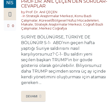
PROF.DR. ANIL ÇEÇEN’DEN SORULAR-
NIS
CEVAPLAR
by
Prof. Dr. Anıl ÇEÇEN
in
Stratejik Araştırmalar Merkezi
,
Konu Bazlı
Çalışmalar
,
Küresel/Bölgesel Nüfuz Mücadeleleri
,
Makale
,
Stratejik Araştırmalar Merkezi
,
Coğrafi Bazlı
0
Çalışmalar
,
Merkez Coğrafya
SURİYE BÖLÜNÜRSE, TÜRKİYE DE
BÖLÜNÜR! S-1- ABD’nin geçen hafta
yaptığı Suriye saldırısını nasıl
karşılıyorsunuz? C-1- Bu saldırı yeni
seçilen başkan TRUMP’ın bir gövde
gösterisi olarak görülebilir. Biliyorsunuz
daha TRUMP seçimden sonra üç ay içinde
kendi yönetimini oluşturması için ataması
gereken ...
DEVAMI