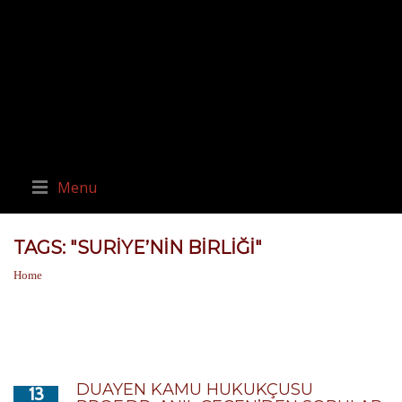
Menu
TAGS: "SURIYE’NIN BIRLIĞI"
Home
DUAYEN KAMU HUKUKÇUSU
13