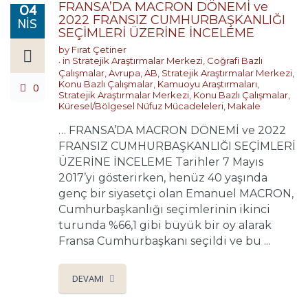
FRANSA’DA MACRON DÖNEMİ ve
04
2022 FRANSIZ CUMHURBAŞKANLIĞI
NIS
SEÇİMLERİ ÜZERİNE İNCELEME
by
Fırat Çetiner
in
Stratejik Araştırmalar Merkezi
,
Coğrafi Bazlı
Çalışmalar
,
Avrupa
,
AB
,
Stratejik Araştırmalar Merkezi
,
Konu Bazlı Çalışmalar
,
Kamuoyu Araştırmaları
,
0
Stratejik Araştırmalar Merkezi
,
Konu Bazlı Çalışmalar
,
Küresel/Bölgesel Nüfuz Mücadeleleri
,
Makale
… FRANSA’DA MACRON DÖNEMİ ve 2022
FRANSIZ CUMHURBAŞKANLIĞI SEÇİMLERİ
ÜZERİNE İNCELEME Tarihler 7 Mayıs
2017’yi gösterirken, henüz 40 yaşında
genç bir siyasetçi olan Emanuel MACRON,
Cumhurbaşkanlığı seçimlerinin ikinci
turunda %66,1 gibi büyük bir oy alarak
Fransa Cumhurbaşkanı seçildi ve bu ...
DEVAMI