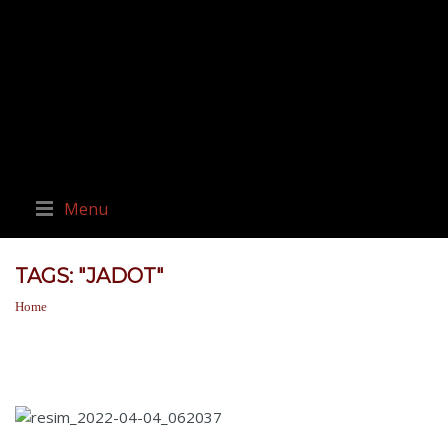
Menu
TAGS: "JADOT"
Home