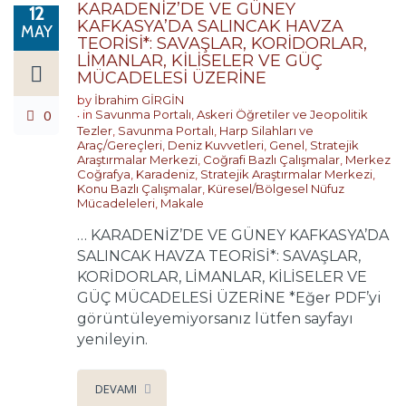
KARADENİZ’DE VE GÜNEY
12
KAFKASYA’DA SALINCAK HAVZA
MAY
TEORİSİ*: SAVAŞLAR, KORİDORLAR,
LİMANLAR, KİLİSELER VE GÜÇ
MÜCADELESİ ÜZERİNE
by
İbrahim GİRGİN
0
in
Savunma Portalı
,
Askeri Öğretiler ve Jeopolitik
Tezler
,
Savunma Portalı
,
Harp Silahları ve
Araç/Gereçleri
,
Deniz Kuvvetleri
,
Genel
,
Stratejik
Araştırmalar Merkezi
,
Coğrafi Bazlı Çalışmalar
,
Merkez
Coğrafya
,
Karadeniz
,
Stratejik Araştırmalar Merkezi
,
Konu Bazlı Çalışmalar
,
Küresel/Bölgesel Nüfuz
Mücadeleleri
,
Makale
… KARADENİZ’DE VE GÜNEY KAFKASYA’DA
SALINCAK HAVZA TEORİSİ*: SAVAŞLAR,
KORİDORLAR, LİMANLAR, KİLİSELER VE
GÜÇ MÜCADELESİ ÜZERİNE *Eğer PDF’yi
görüntüleyemiyorsanız lütfen sayfayı
yenileyin.
DEVAMI