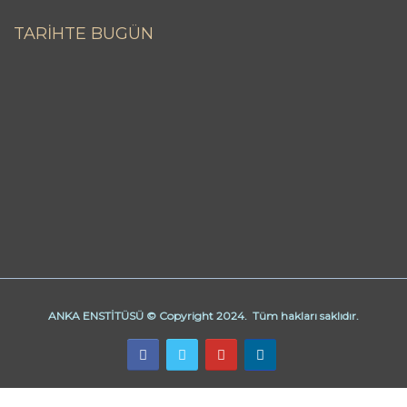
TARİHTE BUGÜN
ANKA ENSTİTÜSÜ © Copyright 2024. Tüm hakları saklıdır.
Butik Derhane Ankara
Derhane Ankara
işaret dili kursu