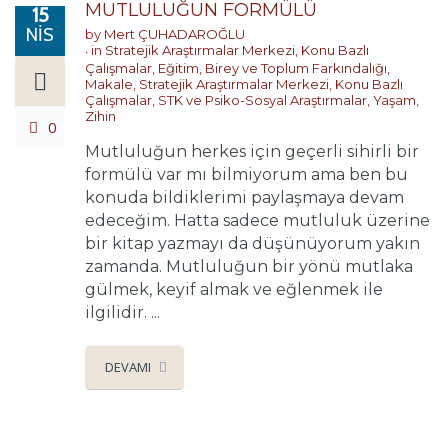
MUTLULUĞUN FORMÜLÜ
15
NIS
by
Mert ÇUHADAROĞLU
in
Stratejik Araştırmalar Merkezi
,
Konu Bazlı
Çalışmalar
,
Eğitim, Birey ve Toplum Farkındalığı
,
Makale
,
Stratejik Araştırmalar Merkezi
,
Konu Bazlı
Çalışmalar
,
STK ve Psiko-Sosyal Araştırmalar
,
Yaşam
,
Zihin
0
Mutluluğun herkes için geçerli sihirli bir
formülü var mı bilmiyorum ama ben bu
konuda bildiklerimi paylaşmaya devam
edeceğim. Hatta sadece mutluluk üzerine
bir kitap yazmayı da düşünüyorum yakın
zamanda. Mutluluğun bir yönü mutlaka
gülmek, keyif almak ve eğlenmek ile
ilgilidir. ...
DEVAMI