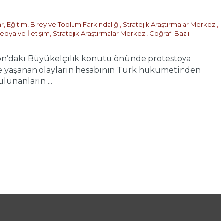
ar
,
Eğitim, Birey ve Toplum Farkındalığı
,
Stratejik Araştırmalar Merkezi
,
edya ve İletişim
,
Stratejik Araştırmalar Merkezi
,
Coğrafi Bazlı
on’daki Büyükelçilik konutu önünde protestoya
nde yaşanan olayların hesabının Türk hükümetinden
lunanların ...