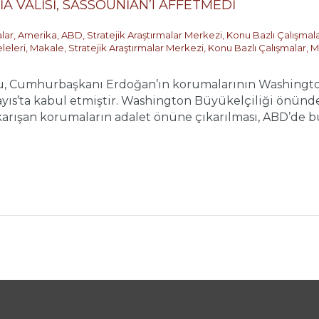
A VALİSİ, SASSOUNİAN’I AFFETMEDİ
alar
,
Amerika
,
ABD
,
Stratejik Araştırmalar Merkezi
,
Konu Bazlı Çalışmal
leleri
,
Makale
,
Stratejik Araştırmalar Merkezi
,
Konu Bazlı Çalışmalar
,
M
onu, Cumhurbaşkanı Erdoğan’ın korumalarının Washingt
Mayıs’ta kabul etmiştir. Washington Büyükelçiliği önü
karışan korumaların adalet önüne çıkarılması, ABD’de bu