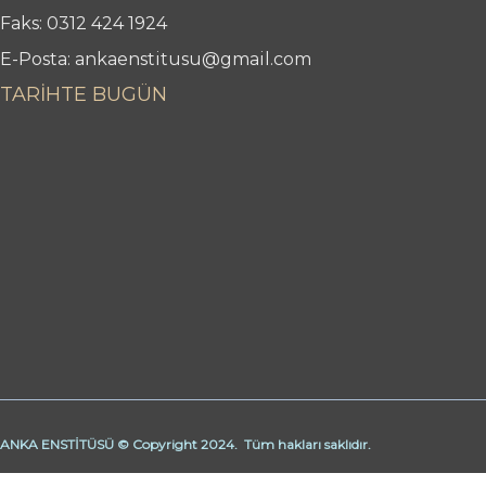
Faks: 0312 424 1924
E-Posta: ankaenstitusu@gmail.com
TARİHTE BUGÜN
ANKA ENSTİTÜSÜ © Copyright 2024. Tüm hakları saklıdır.
Butik Derhane Ankara
Derhane Ankara
işaret dili kursu