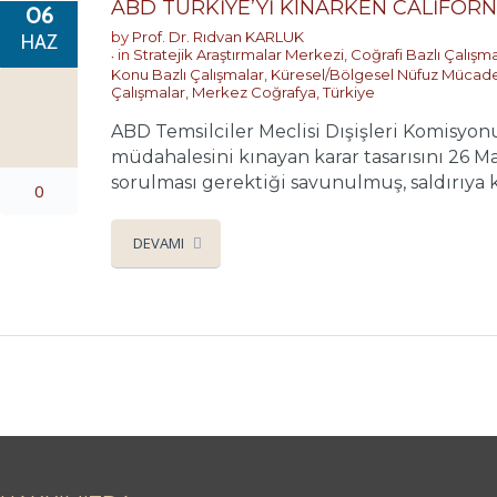
ABD TÜRKİYE’Yİ KINARKEN CALİFORNİ
06
by
Prof. Dr. Rıdvan KARLUK
HAZ
in
Stratejik Araştırmalar Merkezi
,
Coğrafi Bazlı Çalışm
Konu Bazlı Çalışmalar
,
Küresel/Bölgesel Nüfuz Mücade
Çalışmalar
,
Merkez Coğrafya
,
Türkiye
ABD Temsilciler Meclisi Dışişleri Komisy
müdahalesini kınayan karar tasarısını 26 
sorulması gerektiği savunulmuş, saldırıya 
0
DEVAMI