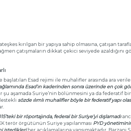
şkes kırılgan bir yapıya sahip olmasına, çatışan tarafları
ğmen çatışmaların dikkat çekici seviyede azaldığını g
rlı
başlatılan Esad rejimi ile muhalifler arasında ara veril
ağlamında Esad’ın kaderinden sonra üzerinde en çok gör
r şu aşamada Suriye’nin bölünmesini ya da federatif bir
destekli
sözde ılımlı muhalifler böyle bir federatif yapı ola
r.
15’teki bir röportajında, federal bir Suriye’yi dışlamadı
anca
PKK terör örgütünün Suriye yapılanması
PYD yönetiminin 
 istedikleri
her açıklamalarına yansımaktadır. Barzani 