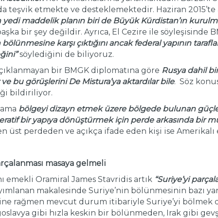
a teşvik etmekte ve desteklemektedir. Haziran 2015’te
yedi maddelik planın biri de Büyük Kürdistan’ın kurulma
ka bir şey değildir. Ayrıca, El Cezire ile söyleşisinde B
in bölünmesine karşı çıktığını ancak federal yapının tarafl
ğini”
söylediğini de biliyoruz.
açıklanmayan bir BMGK diplomatına göre
Rusya dahil bir
e bu görüşlerini De Mistura’ya aktardılar bile
. Söz konu
i bildiriliyor.
l ama
bölgeyi dizayn etmek üzere bölgede bulunan güçl
eratif bir yapıya dönüştürmek için perde arkasında bir m
n üst perdeden ve açıkça ifade eden kişi ise Amerikalı 
rçalanması masaya gelmeli
 emekli Oramiral James Stavridis artık
“
Suriye’yi parça
ayımlanan makalesinde Suriye’nin bölünmesinin bazı yan 
sine rağmen mevcut durum itibariyle Suriye’yi bölmek 
oslavya gibi hızla keskin bir bölünmeden, Irak gibi gev