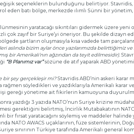
eğişik seçeneklerin bulunduğunu belirtiyor. Stavridis,
rol eden batı bölge, merkezde ılımlı Sünni bir yönetim,
bölünmesinin yaratacağı sıkıntıları gidermek üzere yeni
li çok zayıf bir Suriye’yi öneriyor. Bu şekilde dizayn e
 bölgede şartların oluşmasıyla kısa vadede tam parçala
ileri aslında bizim aylar önce yazılarımızda belirttiğimiz
ış bir Amerikalı’nın ağzından da teyit edilmesidir).
Stavr
iği
“B Planımız var”
sözüne de atıf yaparak ABD yöneti
e bir şey gerçekleşir mi?
Stavridis ABD’nin askeri karar
rağmen söyledikleri ve yazdıklarıyla Amerikalı karar v
yişi gereği yönetime ait fikirlerin kamuoyuna duyurulma
 sonra yazdığı 3 yazıda NATO’nun Suriye krizine müdah
mesi gerektiğini belirtmiş, İncirlik Mutabakatının NATO
li bir fırsat yaratacağını söylemiş ve maddeler halinde 
nında NATO AWACS uçaklarının, füze sistemlerinin, Doğ
Suriye sınırının Türkiye tarafında Amerikalı general k