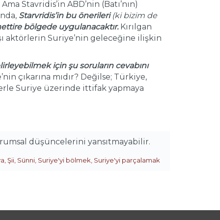
Ama Stavridis’in ABD’nin (Batı’nın)
ında,
Starvridis’in bu önerileri
(ki bizim de
ettire bölgede uygulanacaktır.
Kırılgan
ı aktörlerin Suriye’nin geleceğine ilişkin
elirleyebilmek için şu soruların cevabını
’nin çıkarına mıdır? Değilse; Türkiye,
lerle Suriye üzerinde ittifak yapmaya
urumsal düşüncelerini yansıtmayabilir.
ya
,
Şii
,
Sünni
,
Suriye'yi bölmek
,
Suriye'yi parçalamak