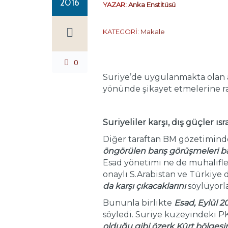
2016
YAZAR:
Anka Enstitüsü
KATEGORİ:
Makale
0
Suriye’de uygulanmakta olan ate
yönünde şikayet etmelerine ra
Suriyeliler karşı, dış güçler ısra
Diğer taraftan BM gözetiminde 
öngörülen barış görüşmeleri b
Esad yönetimi ne de muhalifle
onaylı S.Arabistan ve Türkiye 
da karşı çıkacaklarını
söylüyorla
Bununla birlikte
Esad, Eylül 20
söyledi. Suriye kuzeyindeki 
olduğu gibi özerk Kürt bölgesini