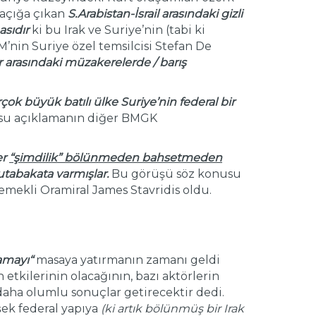
 açığa çıkan
S.Arabistan-İsrail arasındaki gizli
sıdır
ki bu Irak ve Suriye’nin (tabi ki
M’nin Suriye özel temsilcisi Stefan De
ar arasındaki müzakerelerde / barış
çok büyük batılı ülke Suriye’nin federal bir
su açıklamanın diğer BMGK
er
“şimdilik” bölünmeden bahsetmeden
utabakata varmışlar.
Bu görüşü söz konusu
emekli Oramiral James Stavridis oldu.
lamayı
“
masaya yatırmanın zamanı geldi
etkilerinin olacağının, bazı aktörlerin
daha olumlu sonuçlar getirecektir dedi.
şek federal yapıya
(ki artık bölünmüş bir Irak