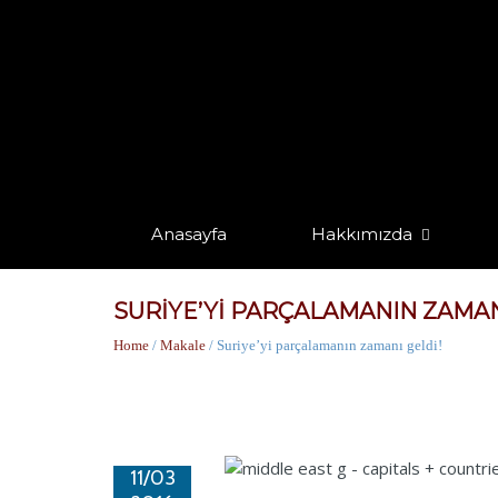
Anasayfa
Hakkımızda
SURIYE’YI PARÇALAMANIN ZAMAN
Home
/
Makale
/ Suriye’yi parçalamanın zamanı geldi!
11/03