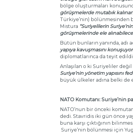
bölge oluşturmaları konusund
görüşmelerde mutabık kalınan 
Türkiye’nin) bölünmesinden baş
Mistura
“Suriyelilerin Suriye’n
görüşmelerinde ele alınabilece
Bütün bunların yanında, adı 
yapıya kavuşmasını konuşuyor v
diplomatlarınca da teyit edildiğ
Anlaşılan o ki Suriyeliler deği
Suriye’nin yönetim yapısını fed
büyük ülkeler adına belki de e
NATO Komutanı: Suriye’nin pa
NATO’nun bir önceki komutanı
dedi. Stavridis iki gün önce y
buna karşı çıktığının bilinme
Suriye’nin bölünmesi için Yug