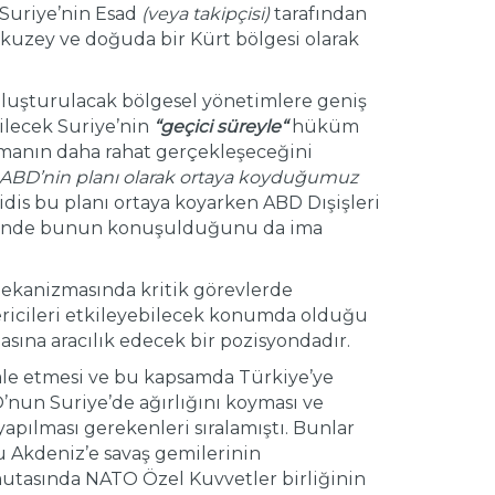
 Suriye’nin Esad
(veya takipçisi)
tarafından
 kuzey ve doğuda bir Kürt bölgesi olarak
 oluşturulacak bölgesel yönetimlere geniş
dilecek Suriye’nin
“
geçici süreyle
“
hüküm
nmanın daha rahat gerçekleşeceğini
 ve ABD’nin planı olarak ortaya koyduğumuz
idis bu planı ortaya koyarken ABD Dışişleri
minde bunun konuşulduğunu da ima
 mekanizmasında kritik görevlerde
ericileri etkileyebilecek konumda olduğu
sına aracılık edecek bir pozisyondadır.
ale etmesi ve bu kapsamda Türkiye’ye
’nun Suriye’de ağırlığını koyması ve
yapılması gerekenleri sıralamıştı. Bunlar
u Akdeniz’e savaş gemilerinin
omutasında NATO Özel Kuvvetler birliğinin