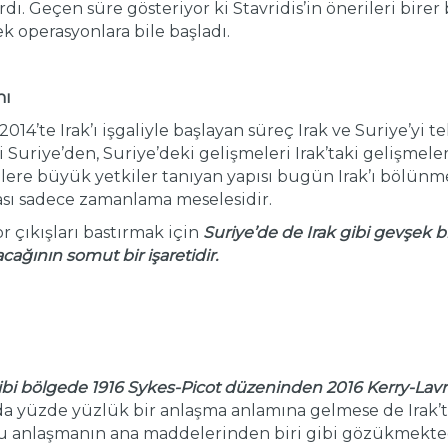
dı. Geçen süre gösteriyor ki Stavridis’in önerileri birer
k operasyonlara bile başladı.
nı
014’te Irak’ı işgaliyle başlayan süreç Irak ve Suriye’yi
i Suriye’den, Suriye’deki gelişmeleri Irak’taki gelişmeler
ere büyük yetkiler tanıyan yapısı bugün Irak’ı bölünme n
ası sadece zamanlama meselesidir.
çıkışları bastırmak için
Suriye’de de Irak gibi gevşek bi
ağının somut bir işaretidir.
ibi bölgede 1916 Sykes-Picot düzeninden 2016 Kerry-Lavr
yüzde yüzlük bir anlaşma anlamına gelmese de Irak’tan
bu anlaşmanın ana maddelerinden biri gibi gözükmekted