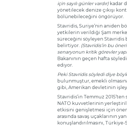
için sayılı günler vardır)
kadar d
yönetilecek denize çıkışı kont
bölünebileceğini öngörüyor.
Stavridis, Suriye’nin aniden 
yetkilerin verildiği Şam merkez
süreceğini söyleyen Stavridis
belirtiyor.
(Stavridis’in bu öner
senaryonun kritik görevler yapm
Bakanının geçen hafta söyled
ediyor.
Peki Stavridis söyledi diye böyl
bulunmuştur, emekli olmasına 
gibi, Amerikan devletinin işle
Stavridis’in Temmuz 2015’ten
NATO kuvvetlerinin yerleştiril
etkisini genişletmesi için önem
arasında savaş uçaklarının ya
konuşlandırılmasını, Türkiye-