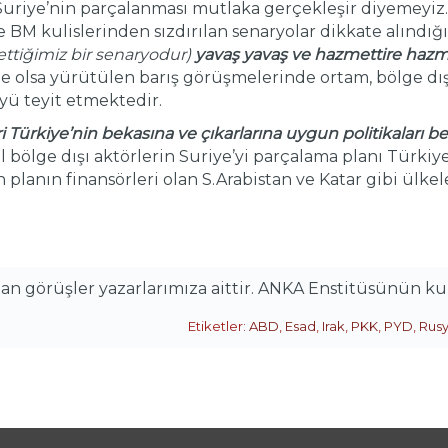
uriye’nin parçalanması mutlaka gerçekleşir diyemeyiz. 
ve BM kulislerinden sızdırılan senaryolar dikkate alındığ
 ettiğimiz bir senaryodur)
yavaş yavaş ve hazmettire hazm
 de olsa yürütülen barış görüşmelerinde ortam, bölge dış
yü teyit etmektedir.
ri Türkiye’nin bekasına ve çıkarlarına uygun politikaları b
 bölge dışı aktörlerin Suriye’yi parçalama planı Türkiye
planın finansörleri olan S.Arabistan ve Katar gibi ülke
alan görüşler yazarlarımıza aittir. ANKA Enstitüsünün k
Etiketler:
ABD
,
Esad
,
Irak
,
PKK
,
PYD
,
Rus