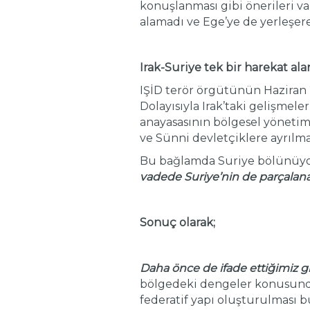
konuşlanması gibi önerileri var
alamadı ve Ege’ye de yerleşere
Irak-Suriye tek bir harekat ala
IŞİD terör örgütünün Haziran 2
Dolayısıyla Irak’taki gelişmeler
anayasasının bölgesel yönetiml
ve Sünni devletçiklere ayrılm
Bu bağlamda Suriye bölünüyor 
vadede Suriye’nin de parçalanac
Sonuç olarak;
Daha önce de ifade ettiğimiz g
bölgedeki dengeler konusunda 
federatif yapı oluşturulması 