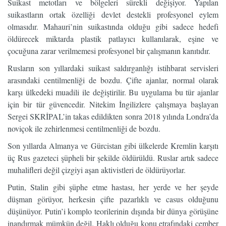
Suikast metotları ve bölgeleri sürekli değişiyor. Yapılan
suikastların ortak özelliği devlet destekli profesyonel eylem
olmasıdır. Mahauri’nin suikastında olduğu gibi sadece hedefi
öldürecek miktarda plastik patlayıcı kullanılarak, eşine ve
çocuğuna zarar verilmemesi profesyonel bir çalışmanın kanıtıdır.
Rusların son yıllardaki suikast saldırganlığı istihbarat servisleri
arasındaki centilmenliği de bozdu. Çifte ajanlar, normal olarak
karşı ülkedeki muadili ile değiştirilir. Bu uygulama bu tür ajanlar
için bir tür güvencedir. Nitekim İngilizlere çalışmaya başlayan
Sergei SKRİPAL’in takas edildikten sonra 2018 yılında Londra’da
noviçok ile zehirlenmesi centilmenliği de bozdu.
Son yıllarda Almanya ve Gürcistan gibi ülkelerde Kremlin karşıtı
üç Rus gazeteci şüpheli bir şekilde öldürüldü. Ruslar artık sadece
muhalifleri değil çizgiyi aşan aktivistleri de öldürüyorlar.
Putin, Stalin gibi şüphe etme hastası, her yerde ve her şeyde
düşman görüyor, herkesin çifte pazarlıklı ve casus olduğunu
düşünüyor. Putin’i komplo teorilerinin dışında bir dünya görüşüne
inandırmak mümkün değil. Haklı olduğu konu etrafındaki çember