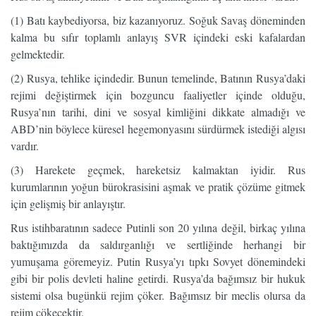
(1) Batı kaybediyorsa, biz kazanıyoruz. Soğuk Savaş döneminden
kalma bu sıfır toplamlı anlayış SVR içindeki eski kafalardan
gelmektedir.
(2) Rusya, tehlike içindedir. Bunun temelinde, Batının Rusya’daki
rejimi değiştirmek için bozguncu faaliyetler içinde olduğu,
Rusya’nın tarihi, dini ve sosyal kimliğini dikkate almadığı ve
ABD’nin böylece küresel hegemonyasını sürdürmek istediği algısı
vardır.
(3) Harekete geçmek, hareketsiz kalmaktan iyidir. Rus
kurumlarının yoğun bürokrasisini aşmak ve pratik çözüme gitmek
için gelişmiş bir anlayıştır.
Rus istihbaratının sadece Putinli son 20 yılına değil, birkaç yılına
baktığımızda da saldırganlığı ve sertliğinde herhangi bir
yumuşama göremeyiz. Putin Rusya’yı tıpkı Sovyet dönemindeki
gibi bir polis devleti haline getirdi. Rusya’da bağımsız bir hukuk
sistemi olsa bugünkü rejim çöker. Bağımsız bir meclis olursa da
rejim çökecektir.