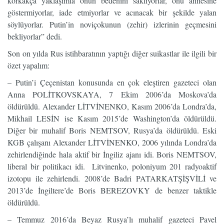
korkakça yaklaşımla onun bedenini saklıyorlar, onu annesine
göstermiyorlar, iade etmiyorlar ve acınacak bir şekilde yalan
söylüyorlar. Putin’in noviçokunun (zehir) izlerinin geçmesini
bekliyorlar” dedi.
Son on yılda Rus istihbaratının yaptığı diğer suikastlar ile ilgili bir
özet yapalım:
– Putin’i Çeçenistan konusunda en çok eleştiren gazeteci olan
Anna POLİTKOVSKAYA, 7 Ekim 2006’da Moskova’da
öldürüldü. Alexander LİTVİNENKO, Kasım 2006’da Londra’da,
Mikhail LESİN ise Kasım 2015’de Washington’da öldürüldü.
Diğer bir muhalif Boris NEMTSOV, Rusya’da öldürüldü. Eski
KGB çalışanı Alexander LİTVİNENKO, 2006 yılında Londra’da
zehirlendiğinde hala aktif bir İngiliz ajanı idi. Boris NEMTSOV,
liberal bir politikacı idi. Litvinenko, poloniyum 201 radyoaktif
izotopu ile zehirlendi. 2008’de Badri PATARKATŞİŞVİLİ ve
2013’de İngiltere’de Boris BEREZOVKY de benzer taktikle
öldürüldü.
– Temmuz 2016’da Beyaz Rusya’lı muhalif gazeteci Pavel