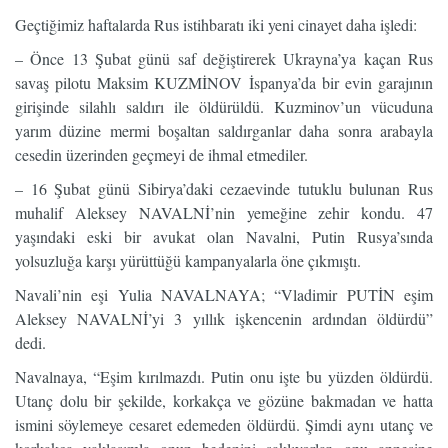
Geçtiğimiz haftalarda Rus istihbaratı iki yeni cinayet daha işledi:
– Önce 13 Şubat günü saf değiştirerek Ukrayna’ya kaçan Rus
savaş pilotu Maksim KUZMİNOV İspanya’da bir evin garajının
girişinde silahlı saldırı ile öldürüldü. Kuzminov’un vücuduna
yarım düzine mermi boşaltan saldırganlar daha sonra arabayla
cesedin üzerinden geçmeyi de ihmal etmediler.
– 16 Şubat günü Sibirya’daki cezaevinde tutuklu bulunan Rus
muhalif Aleksey NAVALNİ’nin yemeğine zehir kondu. 47
yaşındaki eski bir avukat olan Navalni, Putin Rusya’sında
yolsuzluğa karşı yürüttüğü kampanyalarla öne çıkmıştı.
Navali’nin eşi Yulia NAVALNAYA; “Vladimir PUTİN eşim
Aleksey NAVALNİ’yi 3 yıllık işkencenin ardından öldürdü”
dedi.
Navalnaya, “Eşim kırılmazdı. Putin onu işte bu yüzden öldürdü.
Utanç dolu bir şekilde, korkakça ve gözüne bakmadan ve hatta
ismini söylemeye cesaret edemeden öldürdü. Şimdi aynı utanç ve