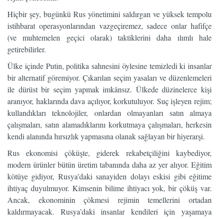
Hiçbir şey, bugünkü Rus yönetimini saldırgan ve yüksek tempolu
istihbarat operasyonlarından vazgeçiremez, sadece onlar hafifçe
(ve muhtemelen geçici olarak) taktiklerini daha ılımlı hale
getirebilirler.
Ülke içinde Putin, politika sahnesini öylesine temizledi ki insanlar
bir alternatif göremiyor. Çıkarılan seçim yasaları ve düzenlemeleri
ile dürüst bir seçim yapmak imkânsız. Ülkede düzinelerce kişi
aranıyor, haklarında dava açılıyor, korkutuluyor. Suç işleyen rejim;
kullandıkları teknolojiler, onlardan olmayanları satın almaya
çalışmaları, satın alamadıklarını korkutmaya çalışmaları, herkesin
kendi alanında hırsızlık yapmasına olanak sağlayan bir hiyerarşi.
Rus ekonomisi çöküşte, giderek rekabetçiliğini kaybediyor,
modern ürünler bütün üretim tabanında daha az yer alıyor. Eğitim
kötüye gidiyor, Rusya’daki sanayiden dolayı eskisi gibi eğitime
ihtiyaç duyulmuyor. Kimsenin bilime ihtiyacı yok, bir çöküş var.
Ancak, ekonominin çökmesi rejimin temellerini ortadan
kaldırmayacak. Rusya’daki insanlar kendileri için yaşamaya