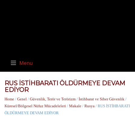
Menu
RUS İSTİHBARATI ÖLDÜRMEYE DEVAM
EDİYOR
Home
/
Genel
/
Güvenlik, Terör ve Terörizm
/
İstihbarat ve Siber Güvenlik
/
Küresel/Bölgesel Nüfuz Mücadeleleri
/
Makale
/
Rusya
/ RUS İSTİHBARATI
ÖLDÜRMEYE DEVAM EDİYOR