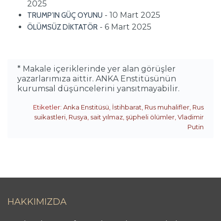
2025
- 10 Mart 2025
TRUMP’IN GÜÇ OYUNU
- 6 Mart 2025
ÖLÜMSÜZ DİKTATÖR
* Makale içeriklerinde yer alan görüşler
yazarlarımıza aittir. ANKA Enstitüsünün
kurumsal düşüncelerini yansıtmayabilir.
Etiketler:
Anka Enstitüsü
,
İstihbarat
,
Rus muhalifler
,
Rus
suikastleri
,
Rusya
,
sait yılmaz
,
şüpheli ölümler
,
Vladimir
Putin
HAKKIMIZDA