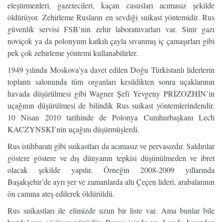
eleştirmenleri, gazetecileri, kaçan casusları acımasız şekilde
öldürüyor. Zehirleme Rusların en sevdiği suikast yöntemidir. Rus
güvenlik servisi FSB’nin zehir laboratuvarları var. Sinir gazı
noviçok ya da polonyum katkılı çayla sıvanmış iç çamaşırları gibi
pek çok zehirleme yöntemi kullanabilirler.
1949 yılında Moskova’ya davet edilen Doğu Türkistanlı liderlerin
toplantı salonunda tüm organları kesildikten sonra uçaklarının
havada düşürülmesi gibi Wagner Şefi Yevgeny PRİZOZHİN’in
uçağının düşürülmesi de bilindik Rus suikast yöntemlerindendir.
10 Nisan 2010 tarihinde de Polonya Cumhurbaşkanı Lech
KACZYNSKİ’nin uçağını düşürmüşlerdi.
Rus istihbaratı gibi suikastları da acımasız ve pervasızdır. Saldırılar
göstere göstere ve dış dünyanın tepkisi düşünülmeden ve ibret
olacak şekilde yapılır. Örneğin 2008-2009 yıllarında
Başakşehir’de ayrı yer ve zamanlarda altı Çeçen lideri, arabalarının
ön camına ateş edilerek öldürüldü.
Rus suikastları ile elimizde uzun bir liste var. Ama bunlar bile