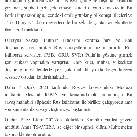
buzdağının görünen yüzüdür. Rusya içinde ve dışında basından
gizlenen, şüpheli pek çok cinayet süreci devam etmektedir. Bu
korku imparatorluğu, içerideki etnik gruplar gibi komşu ülkeleri ve
Türk Dünyası’ndaki devletleri de bu şekilde şantaj ve tehditlerle
itaate zorlamaktadır.
Ukrayna Savaşı, Putin’in iktidarını koruma hırsı ve Batı
düşmanlığı ile birlikte Rus cinayetlerinin hızını artırdı. Rus
istihbarat servisleri (FSB, GRU, SVR) Putin’in gözüne girmek
için suikast yapmakta yarışırlar. Kalp krizi, intihar, yüksekten
düşme gibi yöntemlerle pek çok muhalif ya da beğenilmeyen
sessizce ortadan kaldırılmaktadır.
Daha 7 Ocak 2024 tarihinde Rostov bölgesindeki Meduza
muhabiri Alexandr RİBİN, yol kenarında ölü bulunmuştu. Bu
savaş muhabiri şüphesiz Rus istihbaratı ile birlikte çalışıyordu ama
son zamanlarda savaşı eleştirmeye başlamıştı.
Ondan önce Ekim 2023’de öldürülen Kremlin yanlısı gazete
müdürü Anna TSAVERA ise diğer bir şüpheli ölüm. Muhtemelen
toz madde ile öldürüldü.