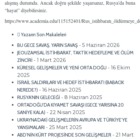
alışmış durumda. Ancak doğru şekilde yaşarsanız, Rusya’da buna
“hayat” diyebilirsiniz.
https://www.academia.edu/115152401/Rus_istihbaratı_öldürmeye_
Yazarın Son Makaleleri
- 5 Haziran 2026
BU GECE SAVAŞ, YARIN SAVAŞ
JEOUZAMSAL İSTİHBARAT, TAKTİK HEDEFLEME VE ÖLÜM
- 1 Mart 2026
ZİNCİRİ
- 16 Ekim
KÜRESEL GELİŞMELER VE YENİ ORTA DOĞU
2025
İSRAİL SALDIRILARI VE HEDEF İSTİHBARATI (BABACIK
- 16 Haziran 2025
NEREDE?)
- 8 Haziran 2025
RUSYA’NIN GELECEĞİ
ORTADOĞU’DA KIYAMET SAVAŞI (GECE YARISINA 20
- 22 Nisan 2025
SANİYE KALA)
UKRAYNA’DAKİ GELİŞMELERİN AVRUPA VE TÜRKİYE’YE
- 25 Mart 2025
YANSIMALARI
- 21 Mart
ABD’NİN KÜRT PROJESİNDE SON GELİŞMELER