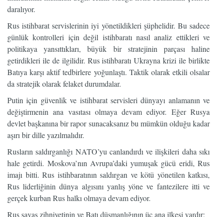
daralıyor.
Rus istihbarat servislerinin iyi yönetildikleri şüphelidir. Bu sadece
günlük kontrolleri için değil istihbaratı nasıl analiz ettikleri ve
politikaya yansıttıkları, büyük bir stratejinin parçası haline
getirdikleri ile de ilgilidir. Rus istihbaratı Ukrayna krizi ile birlikte
Batıya karşı aktif tedbirlere yoğunlaştı. Taktik olarak etkili olsalar
da stratejik olarak felaket durumdalar.
Putin için güvenlik ve istihbarat servisleri dünyayı anlamanın ve
değiştirmenin ana vasıtası olmaya devam ediyor. Eğer Rusya
devlet başkanına bir rapor sunacaksanız bu mümkün olduğu kadar
aşırı bir dille yazılmalıdır.
Rusların saldırganlığı NATO’yu canlandırdı ve ilişkileri daha sıkı
hale getirdi. Moskova’nın Avrupa’daki yumuşak gücü eridi, Rus
imajı bitti. Rus istihbaratının saldırgan ve kötü yönetilen katkısı,
Rus liderliğinin dünya algısını yanlış yöne ve fantezilere itti ve
gerçek kurban Rus halkı olmaya devam ediyor.
Rus savaş zihniyetinin ve Batı düşmanlığının üç ana ilkesi vardır: