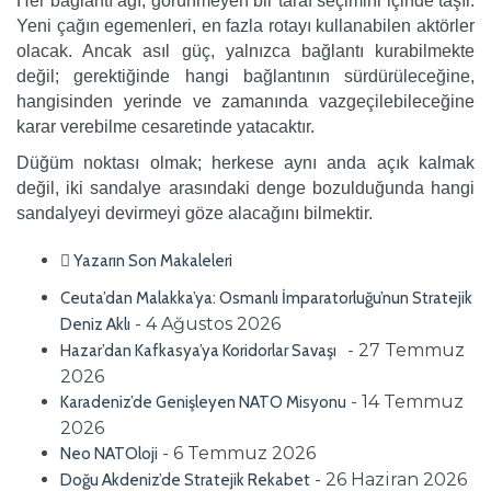
Her bağlantı ağı, görünmeyen bir taraf seçimini içinde taşır.
Yeni çağın egemenleri, en fazla rotayı kullanabilen aktörler
olacak. Ancak asıl güç, yalnızca bağlantı kurabilmekte
değil; gerektiğinde hangi bağlantının sürdürüleceğine,
hangisinden yerinde ve zamanında vazgeçilebileceğine
karar verebilme cesaretinde yatacaktır.
Düğüm noktası olmak; herkese aynı anda açık kalmak
değil, iki sandalye arasındaki denge bozulduğunda hangi
sandalyeyi devirmeyi göze alacağını bilmektir.
Yazarın Son Makaleleri
Ceuta’dan Malakka’ya: Osmanlı İmparatorluğu’nun Stratejik
- 4 Ağustos 2026
Deniz Aklı
- 27 Temmuz
Hazar’dan Kafkasya’ya Koridorlar Savaşı
2026
- 14 Temmuz
Karadeniz’de Genişleyen NATO Misyonu
2026
- 6 Temmuz 2026
Neo NATOloji
- 26 Haziran 2026
Doğu Akdeniz’de Stratejik Rekabet