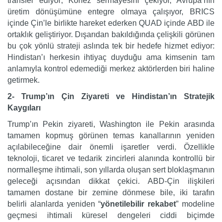
transfer ediyor; Körfez sermayesini çekiyor, Avrupa’nın
üretim dönüşümüne entegre olmaya çalışıyor, BRICS
içinde Çin’le birlikte hareket ederken QUAD içinde ABD ile
ortaklık geliştiriyor. Dışarıdan bakıldığında çelişkili görünen
bu çok yönlü strateji aslında tek bir hedefe hizmet ediyor:
Hindistan’ı herkesin ihtiyaç duyduğu ama kimsenin tam
anlamıyla kontrol edemediği merkez aktörlerden biri haline
getirmek.
2- Trump’ın Çin Ziyareti ve Hindistan’ın Stratejik
Kaygıları
Trump’ın Pekin ziyareti, Washington ile Pekin arasında
tamamen kopmuş görünen temas kanallarının yeniden
açılabileceğine dair önemli işaretler verdi. Özellikle
teknoloji, ticaret ve tedarik zincirleri alanında kontrollü bir
normalleşme ihtimali, son yıllarda oluşan sert bloklaşmanın
geleceği açısından dikkat çekici. ABD-Çin ilişkileri
tamamen dostane bir zemine dönmese bile, iki tarafın
belirli alanlarda yeniden “
yönetilebilir rekabet
” modeline
geçmesi ihtimali küresel dengeleri ciddi biçimde