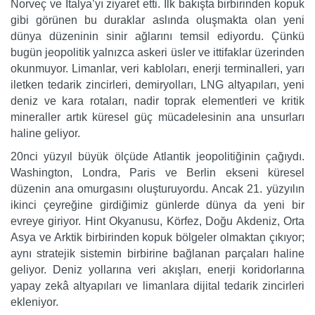
Norveç ve İtalya’yı ziyaret etti. İlk bakışta birbirinden kopuk
gibi görünen bu duraklar aslında oluşmakta olan yeni
dünya düzeninin sinir ağlarını temsil ediyordu. Çünkü
bugün jeopolitik yalnızca askeri üsler ve ittifaklar üzerinden
okunmuyor. Limanlar, veri kabloları, enerji terminalleri, yarı
iletken tedarik zincirleri, demiryolları, LNG altyapıları, yeni
deniz ve kara rotaları, nadir toprak elementleri ve kritik
mineraller artık küresel güç mücadelesinin ana unsurları
haline geliyor.
20nci yüzyıl büyük ölçüde Atlantik jeopolitiğinin çağıydı.
Washington, Londra, Paris ve Berlin ekseni küresel
düzenin ana omurgasını oluşturuyordu. Ancak 21. yüzyılın
ikinci çeyreğine girdiğimiz günlerde dünya da yeni bir
evreye giriyor. Hint Okyanusu, Körfez, Doğu Akdeniz, Orta
Asya ve Arktik birbirinden kopuk bölgeler olmaktan çıkıyor;
aynı stratejik sistemin birbirine bağlanan parçaları haline
geliyor. Deniz yollarına veri akışları, enerji koridorlarına
yapay zekâ altyapıları ve limanlara dijital tedarik zincirleri
ekleniyor.