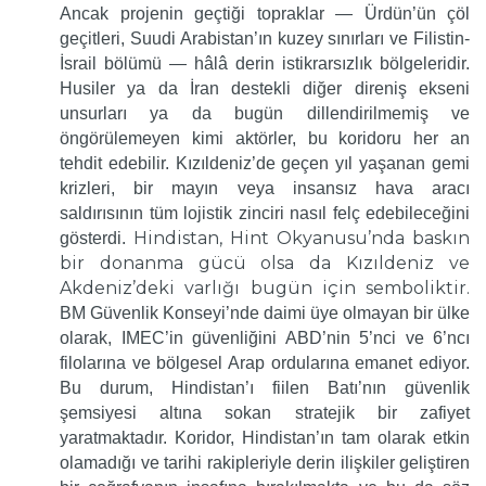
Ancak projenin geçtiği topraklar — Ürdün’ün çöl
geçitleri, Suudi Arabistan’ın kuzey sınırları ve Filistin-
İsrail bölümü — hâlâ derin istikrarsızlık bölgeleridir.
Husiler ya da İran destekli diğer direniş ekseni
unsurları ya da bugün dillendirilmemiş ve
öngörülemeyen kimi aktörler, bu koridoru her an
tehdit edebilir. Kızıldeniz’de geçen yıl yaşanan gemi
krizleri, bir mayın veya insansız hava aracı
saldırısının tüm lojistik zinciri nasıl felç edebileceğini
Hindistan, Hint Okyanusu’nda baskın
gösterdi.
bir donanma gücü olsa da Kızıldeniz ve
Akdeniz’deki varlığı bugün için semboliktir.
BM Güvenlik Konseyi’nde daimi üye olmayan bir ülke
olarak, IMEC’in güvenliğini ABD’nin 5’nci ve 6’ncı
filolarına ve bölgesel Arap ordularına emanet ediyor.
Bu durum, Hindistan’ı fiilen Batı’nın güvenlik
şemsiyesi altına sokan stratejik bir zafiyet
yaratmaktadır. Koridor, Hindistan’ın tam olarak etkin
olamadığı ve tarihi rakipleriyle derin ilişkiler geliştiren