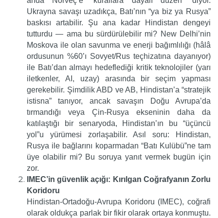
anda Norveç’e “kurallara dayalı düzen” diyor.
Ukrayna savaşı uzadıkça, Batı’nın “ya biz ya Rusya”
baskısı artabilir. Şu ana kadar Hindistan dengeyi
tutturdu — ama bu sürdürülebilir mi? New Delhi’nin
Moskova ile olan savunma ve enerji bağımlılığı (hâlâ
ordusunun %60’ı Sovyet/Rus teçhizatına dayanıyor)
ile Batı’dan almayı hedeflediği kritik teknolojiler (yarı
iletkenler, AI, uzay) arasında bir seçim yapması
gerekebilir. Şimdilik ABD ve AB, Hindistan’a “stratejik
istisna” tanıyor, ancak savaşın Doğu Avrupa’da
tırmandığı veya Çin-Rusya ekseninin daha da
katılaştığı bir senaryoda, Hindistan’ın bu “üçüncü
yol”u yürümesi zorlaşabilir. Asıl soru: Hindistan,
Rusya ile bağlarını koparmadan “Batı Kulübü”ne tam
üye olabilir mi? Bu soruya yanıt vermek bugün için
zor.
IMEC’in güvenlik açığı: Kırılgan Coğrafyanın Zorlu
Koridoru
Hindistan-Ortadoğu-Avrupa Koridoru (IMEC), coğrafi
olarak oldukça parlak bir fikir olarak ortaya konmuştu.