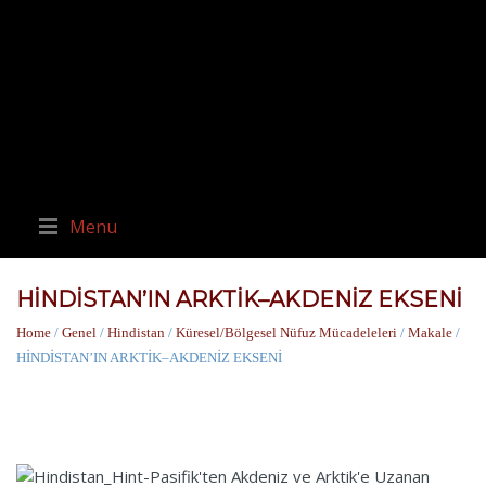
Menu
HİNDİSTAN’IN ARKTİK–AKDENİZ EKSENİ
Home
/
Genel
/
Hindistan
/
Küresel/Bölgesel Nüfuz Mücadeleleri
/
Makale
/
HİNDİSTAN’IN ARKTİK–AKDENİZ EKSENİ