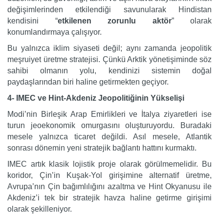
değişimlerinden etkilendiği savunularak Hindistan
kendisini “
etkilenen zorunlu aktör
” olarak
konumlandırmaya çalışıyor.
Bu yalnızca iklim siyaseti değil; aynı zamanda jeopolitik
meşruiyet üretme stratejisi. Çünkü Arktik yönetişiminde söz
sahibi olmanın yolu, kendinizi sistemin doğal
paydaşlarından biri haline getirmekten geçiyor.
4- IMEC ve Hint-Akdeniz Jeopolitiğinin Yükselişi
Modi’nin Birleşik Arap Emirlikleri ve İtalya ziyaretleri ise
turun jeoekonomik omurgasını oluşturuyordu. Buradaki
mesele yalnızca ticaret değildi. Asıl mesele, Atlantik
sonrası dönemin yeni stratejik bağlantı hattını kurmaktı.
IMEC artık klasik lojistik proje olarak görülmemelidir. Bu
koridor, Çin’in Kuşak-Yol girişimine alternatif üretme,
Avrupa’nın Çin bağımlılığını azaltma ve Hint Okyanusu ile
Akdeniz’i tek bir stratejik havza haline getirme girişimi
olarak şekilleniyor.