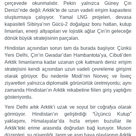
çerçevede okunmalıdır. Pekin yalnızca Güney Çin
Denizi’nde değil; Arktik’te de uzun vadeli erişim kapasitesi
oluşturmaya çalışıyor. Yamal LNG projeleri, devasa
kapasiteli Sibirya’nın Gücü-2 doğalgaz boru hatları, kutup
limanları, enerji altyapıları ve lojistik ağlar Çin’in geleceğe
dönük büyük stratejisinin parçaları.
Hindistan açısından sorun tam da burada başlıyor. Çünkü
Yeni Delhi, Çin’in Gwadar’dan Hambantota’ya, Cibuti’den
Arktik limanlarına kadar uzanan çok katmanlı deniz erişim
stratejisini kendi açısından uzun vadeli çevreleme girişimi
olarak görüyor. Bu nedenle Modi’nin Norveç ve İsveç
ziyaretleri yalnızca diplomatik görünürlük üretmiyordu; aynı
zamanda Hindistan’ın Arktik rekabetine fiilen giriş yaptığını
gösteriyordu.
Yeni Delhi artık Arktik’i uzak ve soyut bir coğrafya olarak
görmüyor. Hindistan’ın geliştirdiği “Üçüncü Kutup”
yaklaşımı, Himalayalar’da hızla eriyen buzullar ile
Arktik’teki erime arasında doğrudan bağ kuruyor. Muson
düzenleri, su güvenliği, tarım ve aşırı hava olaylarının Arktik