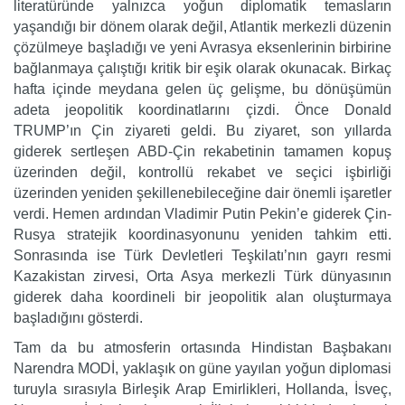
literatüründe yalnızca yoğun diplomatik temasların
yaşandığı bir dönem olarak değil, Atlantik merkezli düzenin
çözülmeye başladığı ve yeni Avrasya eksenlerinin birbirine
bağlanmaya çalıştığı kritik bir eşik olarak okunacak. Birkaç
hafta içinde meydana gelen üç gelişme, bu dönüşümün
adeta jeopolitik koordinatlarını çizdi. Önce Donald
TRUMP’ın Çin ziyareti geldi. Bu ziyaret, son yıllarda
giderek sertleşen ABD-Çin rekabetinin tamamen kopuş
üzerinden değil, kontrollü rekabet ve seçici işbirliği
üzerinden yeniden şekillenebileceğine dair önemli işaretler
verdi. Hemen ardından Vladimir Putin Pekin’e giderek Çin-
Rusya stratejik koordinasyonunu yeniden tahkim etti.
Sonrasında ise Türk Devletleri Teşkilatı’nın gayrı resmi
Kazakistan zirvesi, Orta Asya merkezli Türk dünyasının
giderek daha koordineli bir jeopolitik alan oluşturmaya
başladığını gösterdi.
Tam da bu atmosferin ortasında Hindistan Başbakanı
Narendra MODİ, yaklaşık on güne yayılan yoğun diplomasi
turuyla sırasıyla Birleşik Arap Emirlikleri, Hollanda, İsveç,