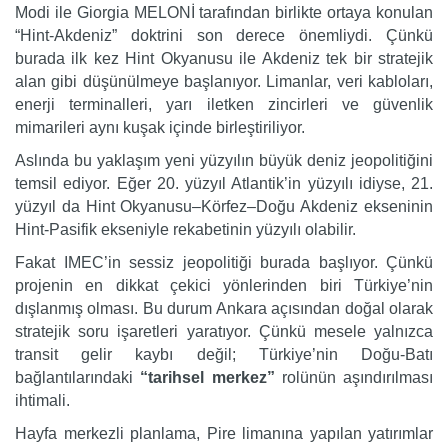
Modi ile Giorgia MELONİ tarafından birlikte ortaya konulan
“Hint-Akdeniz” doktrini son derece önemliydi. Çünkü
burada ilk kez Hint Okyanusu ile Akdeniz tek bir stratejik
alan gibi düşünülmeye başlanıyor. Limanlar, veri kabloları,
enerji terminalleri, yarı iletken zincirleri ve güvenlik
mimarileri aynı kuşak içinde birleştiriliyor.
Aslında bu yaklaşım yeni yüzyılın büyük deniz jeopolitiğini
temsil ediyor. Eğer 20. yüzyıl Atlantik’in yüzyılı idiyse, 21.
yüzyıl da Hint Okyanusu–Körfez–Doğu Akdeniz ekseninin
Hint-Pasifik ekseniyle rekabetinin yüzyılı olabilir.
Fakat IMEC’in sessiz jeopolitiği burada başlıyor. Çünkü
projenin en dikkat çekici yönlerinden biri Türkiye’nin
dışlanmış olması. Bu durum Ankara açısından doğal olarak
stratejik soru işaretleri yaratıyor. Çünkü mesele yalnızca
transit gelir kaybı değil; Türkiye’nin Doğu-Batı
bağlantılarındaki
“tarihsel merkez”
rolünün aşındırılması
ihtimali.
Hayfa merkezli planlama, Pire limanına yapılan yatırımlar