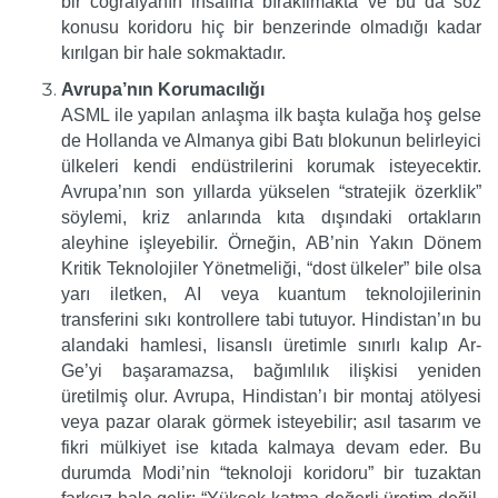
bir coğrafyanın insafına bırakılmakta ve bu da söz
konusu koridoru hiç bir benzerinde olmadığı kadar
kırılgan bir hale sokmaktadır.
Avrupa’nın Korumacılığı
ASML ile yapılan anlaşma ilk başta kulağa hoş gelse
de Hollanda ve Almanya gibi Batı blokunun belirleyici
ülkeleri kendi endüstrilerini korumak isteyecektir.
Avrupa’nın son yıllarda yükselen “stratejik özerklik”
söylemi, kriz anlarında kıta dışındaki ortakların
aleyhine işleyebilir. Örneğin, AB’nin Yakın Dönem
Kritik Teknolojiler Yönetmeliği, “dost ülkeler” bile olsa
yarı iletken, AI veya kuantum teknolojilerinin
transferini sıkı kontrollere tabi tutuyor. Hindistan’ın bu
alandaki hamlesi, lisanslı üretimle sınırlı kalıp Ar-
Ge’yi başaramazsa, bağımlılık ilişkisi yeniden
üretilmiş olur. Avrupa, Hindistan’ı bir montaj atölyesi
veya pazar olarak görmek isteyebilir; asıl tasarım ve
fikri mülkiyet ise kıtada kalmaya devam eder. Bu
durumda Modi’nin “teknoloji koridoru” bir tuzaktan