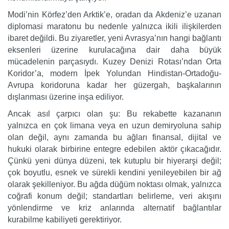
Modi’nin Körfez’den Arktik’e, oradan da Akdeniz’e uzanan
diplomasi maratonu bu nedenle yalnızca ikili ilişkilerden
ibaret değildi. Bu ziyaretler, yeni Avrasya’nın hangi bağlantı
eksenleri üzerine kurulacağına dair daha büyük
mücadelenin parçasıydı. Kuzey Denizi Rotası’ndan Orta
Koridor’a, modern İpek Yolundan Hindistan-Ortadoğu-
Avrupa koridoruna kadar her güzergah, başkalarının
dışlanması üzerine inşa ediliyor.
Ancak asıl çarpıcı olan şu: Bu rekabette kazananın
yalnızca en çok limana veya en uzun demiryoluna sahip
olan değil, aynı zamanda bu ağları finansal, dijital ve
hukuki olarak birbirine entegre edebilen aktör çıkacağıdır.
Çünkü yeni dünya düzeni, tek kutuplu bir hiyerarşi değil;
çok boyutlu, esnek ve sürekli kendini yenileyebilen bir ağ
olarak şekilleniyor. Bu ağda düğüm noktası olmak, yalnızca
coğrafi konum değil; standartları belirleme, veri akışını
yönlendirme ve kriz anlarında alternatif bağlantılar
kurabilme kabiliyeti gerektiriyor.