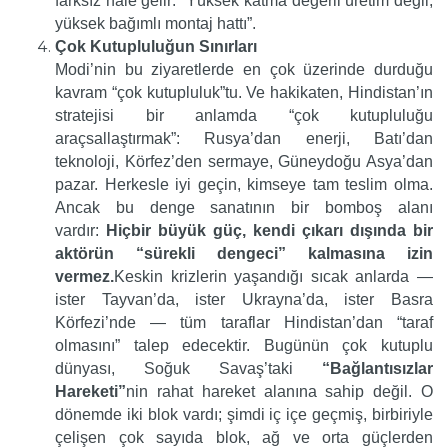
farksız hale gelir: “Yüksek katma değerli üretim değil,
yüksek bağımlı montaj hattı”.
Çok Kutupluluğun Sınırları
Modi’nin bu ziyaretlerde en çok üzerinde durduğu
kavram “çok kutupluluk”tu. Ve hakikaten, Hindistan’ın
stratejisi bir anlamda “çok kutupluluğu
araçsallaştırmak”: Rusya’dan enerji, Batı’dan
teknoloji, Körfez’den sermaye, Güneydoğu Asya’dan
pazar. Herkesle iyi geçin, kimseye tam teslim olma.
Ancak bu denge sanatının bir bomboş alanı
vardır:
Hiçbir büyük güç, kendi çıkarı dışında bir
aktörün “sürekli dengeci” kalmasına izin
vermez.
Keskin krizlerin yaşandığı sıcak anlarda —
ister Tayvan’da, ister Ukrayna’da, ister Basra
Körfezi’nde — tüm taraflar Hindistan’dan “taraf
olmasını” talep edecektir. Bugünün çok kutuplu
dünyası, Soğuk Savaş’taki
“Bağlantısızlar
Hareketi”
nin rahat hareket alanına sahip değil. O
dönemde iki blok vardı; şimdi iç içe geçmiş, birbiriyle
çelişen çok sayıda blok, ağ ve orta güçlerden