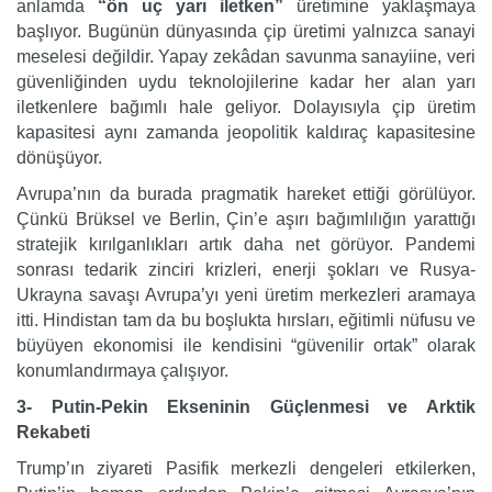
anlamda
“ön uç yarı iletken”
üretimine yaklaşmaya
başlıyor. Bugünün dünyasında çip üretimi yalnızca sanayi
meselesi değildir. Yapay zekâdan savunma sanayiine, veri
güvenliğinden uydu teknolojilerine kadar her alan yarı
iletkenlere bağımlı hale geliyor. Dolayısıyla çip üretim
kapasitesi aynı zamanda jeopolitik kaldıraç kapasitesine
dönüşüyor.
Avrupa’nın da burada pragmatik hareket ettiği görülüyor.
Çünkü Brüksel ve Berlin, Çin’e aşırı bağımlılığın yarattığı
stratejik kırılganlıkları artık daha net görüyor. Pandemi
sonrası tedarik zinciri krizleri, enerji şokları ve Rusya-
Ukrayna savaşı Avrupa’yı yeni üretim merkezleri aramaya
itti. Hindistan tam da bu boşlukta hırsları, eğitimli nüfusu ve
büyüyen ekonomisi ile kendisini “güvenilir ortak” olarak
konumlandırmaya çalışıyor.
3- Putin-Pekin Ekseninin Güçlenmesi ve Arktik
Rekabeti
Trump’ın ziyareti Pasifik merkezli dengeleri etkilerken,