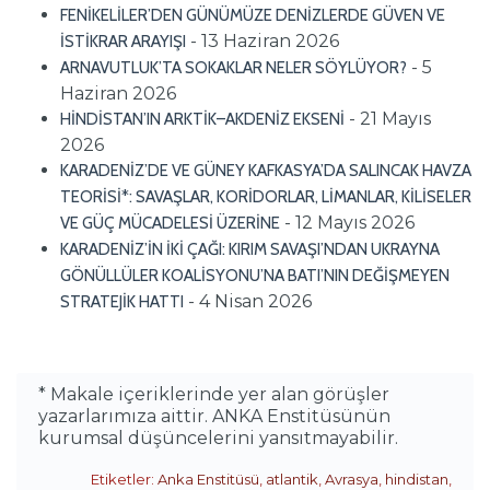
FENİKELİLER’DEN GÜNÜMÜZE DENİZLERDE GÜVEN VE
- 13 Haziran 2026
İSTİKRAR ARAYIŞI
- 5
ARNAVUTLUK’TA SOKAKLAR NELER SÖYLÜYOR?
Haziran 2026
- 21 Mayıs
HİNDİSTAN’IN ARKTİK–AKDENİZ EKSENİ
2026
KARADENİZ’DE VE GÜNEY KAFKASYA’DA SALINCAK HAVZA
TEORİSİ*: SAVAŞLAR, KORİDORLAR, LİMANLAR, KİLİSELER
- 12 Mayıs 2026
VE GÜÇ MÜCADELESİ ÜZERİNE
KARADENİZ’İN İKİ ÇAĞI: KIRIM SAVAŞI’NDAN UKRAYNA
GÖNÜLLÜLER KOALİSYONU’NA BATI’NIN DEĞİŞMEYEN
- 4 Nisan 2026
STRATEJİK HATTI
* Makale içeriklerinde yer alan görüşler
yazarlarımıza aittir. ANKA Enstitüsünün
kurumsal düşüncelerini yansıtmayabilir.
Etiketler:
Anka Enstitüsü
,
atlantik
,
Avrasya
,
hindistan
,