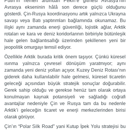
Putin’in hemen ardından Pekin’e gitmesi Avrasya’nın
Avrasya ekseninin hâlâ son derece güçlü olduğunu
gösterdi. Çin-Rusya koordinasyonu artık yalnızca Ukrayna
savaşı veya Batı yaptırımları bağlamında okunamaz. Bu
ilişki aynı zamanda enerji güvenliği, lojistik ağlar, Arktik
rotaları ve kara ve deniz koridorlarının birbiriyle bütünleşik
hale gelen bağlantısallığı üzerinden şekillenen yeni bir
jeopolitik omurgayı temsil ediyor.
Özellikle Arktik burada kritik önem taşıyor. Çünkü küresel
ısınma yalnızca çevresel dönüşüm yaratmıyor; aynı
zamanda yeni deniz yolları açıyor. Kuzey Deniz Rotası’nın
giderek daha kullanılabilir hale gelmesi, küresel ticaretin
geleceği açısından büyük stratejik sonuçlar doğurabilir.
Gerek sahip olduğu ve gerekse henüz tam olarak ortaya
konulmayan kaynak potansiyeli ve sağladığı coğrafi
avantajlar nedeniyle Çin ve Rusya tam da bu nedenle
Arktik’i geleceğin ticaret ve enerji merkezlerinden birisi
olarak görüyor.
Çin’ın “Polar Silk Road” yani Kutup İpek Yolu stratejisi bu