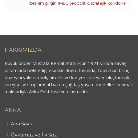
ibrahim girgin
,
IMEC
,
jeopolitik
,
stratejik koridorlar
HAKKIMIZDA
Büyük önder Mustafa Kemal Atatürk’ün 1921 yılında savaş
ortamında belirlediği esaslar doğrultusunda, toplumun bilinç
düzeyini yükseltmek, nitelikli ve kariyerli bireyler oluşturmak,
bireysel ve toplumsal bazda çağdaş yaşam modelleri sunmak
maksadıyla Anka Enstitüsü’nü oluşturduk.
ANKA
Ana Sayfa
Öykümüz ve İlk Söz