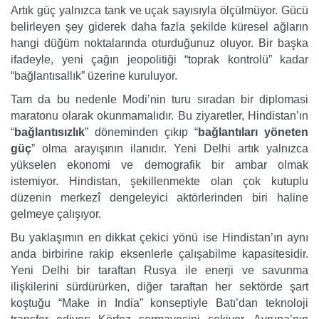
Artık güç yalnızca tank ve uçak sayısıyla ölçülmüyor. Gücü
belirleyen şey giderek daha fazla şekilde küresel ağların
hangi düğüm noktalarında oturduğunuz oluyor. Bir başka
ifadeyle, yeni çağın jeopolitiği “toprak kontrolü” kadar
“bağlantısallık” üzerine kuruluyor.
Tam da bu nedenle Modi’nin turu sıradan bir diplomasi
maratonu olarak okunmamalıdır. Bu ziyaretler, Hindistan’ın
“
bağlantısızlık
” döneminden çıkıp “
bağlantıları yöneten
güç
” olma arayışının ilanıdır. Yeni Delhi artık yalnızca
yükselen ekonomi ve demografik bir ambar olmak
istemiyor. Hindistan, şekillenmekte olan çok kutuplu
düzenin merkezî dengeleyici aktörlerinden biri haline
gelmeye çalışıyor.
Bu yaklaşımın en dikkat çekici yönü ise Hindistan’ın aynı
anda birbirine rakip eksenlerle çalışabilme kapasitesidir.
Yeni Delhi bir taraftan Rusya ile enerji ve savunma
ilişkilerini sürdürürken, diğer taraftan her sektörde şart
koştuğu “Make in India” konseptiyle Batı’dan teknoloji