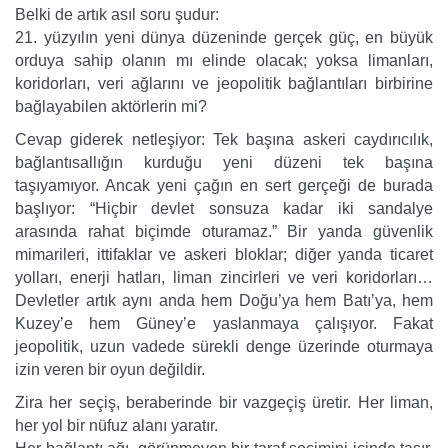
Belki de artık asıl soru şudur:
21. yüzyılın yeni dünya düzeninde gerçek güç, en büyük
orduya sahip olanın mı elinde olacak; yoksa limanları,
koridorları, veri ağlarını ve jeopolitik bağlantıları birbirine
bağlayabilen aktörlerin mi?
Cevap giderek netleşiyor: Tek başına askeri caydırıcılık,
bağlantısallığın kurduğu yeni düzeni tek başına
taşıyamıyor. Ancak yeni çağın en sert gerçeği de burada
başlıyor: “Hiçbir devlet sonsuza kadar iki sandalye
arasında rahat biçimde oturamaz.” Bir yanda güvenlik
mimarileri, ittifaklar ve askeri bloklar; diğer yanda ticaret
yolları, enerji hatları, liman zincirleri ve veri koridorları…
Devletler artık aynı anda hem Doğu’ya hem Batı’ya, hem
Kuzey’e hem Güney’e yaslanmaya çalışıyor. Fakat
jeopolitik, uzun vadede sürekli denge üzerinde oturmaya
izin veren bir oyun değildir.
Zira her seçiş, beraberinde bir vazgeçiş üretir. Her liman,
her yol bir nüfuz alanı yaratır.