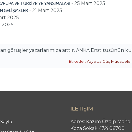
- 25 Mart 2025
AVRUPA VE TÜRKİYE’YE YANSIMALARI
- 21 Mart 2025
N GELİŞMELER
art 2025
t 2025
alan görüşler yazarlarımıza aittir. ANKA Enstitüsünün k
Etiketler:
Asya'da Güç Mücadelel
İLETİŞİM
Sayfa
Adres: Kazım Özalp Mahal
Koza Sokak 47/4 06700