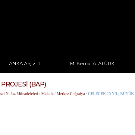
ANKA Arşiv
M. Kemal ATATÜRK
 PROJESİ (BAP)
sel Nüfuz Mücadeleleri
/
Makale
/
Merkez Coğrafya
/ GELECEK 25 YIL; BÜYÜK 