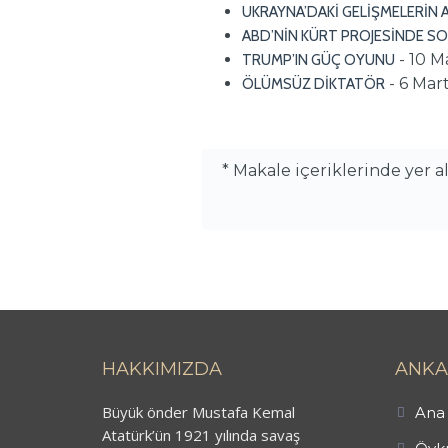
UKRAYNA’DAKİ GELİŞMELERİN 
ABD’NİN KÜRT PROJESİNDE SO
- 10 M
TRUMP’IN GÜÇ OYUNU
- 6 Mar
ÖLÜMSÜZ DİKTATÖR
* Makale içeriklerinde yer 
HAKKIMIZDA
ANKA
Büyük önder Mustafa Kemal
Ana 
Atatürk’ün 1921 yılında savaş