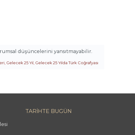
urumsal düşüncelerini yansıtmayabilir.
eri
,
Gelecek 25 Yıl
,
Gelecek 25 Yılda Türk Coğrafyası
TARİHTE BUGÜN
lesi