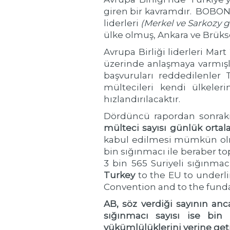
giren bir kavramdır. BOBON k
liderleri
(Merkel ve Sarkozy g
ülke olmuş, Ankara ve Brüks
Avrupa Birliği liderleri Ma
üzerinde anlaşmaya varmışl
başvuruları reddedilenler 
mültecileri kendi ülkeler
hızlandırılacaktır.
Dördüncü rapordan sonraki
mülteci sayısı günlük ortal
kabul edilmesi mümkün olma
bin sığınmacı ile beraber t
3 bin 565 Suriyeli sığınmacı 
Turkey
to the EU to underli
Convention and to the fund
AB, söz verdiği sayının an
sığınmacı sayısı ise bin
yükümlülüklerini yerine get