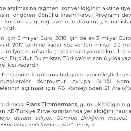
de azalmasına rağmen, söz verildiğinin aksine üye
asını öngören Gönüllü İnsani Kabul Programı dev
ın korunması gereği üzerinde durulmuş, Yunanistan’
miştir.
ları için 3 milyar Euro, 2018 için de ek 3 milyar E
rt 2017 tarihine kadar söz verilen miktar 2,2 mily
 milyon Euro’su da çeşitli insani yardım kuruluşlar
lyon Euro’dur. Bu miktar, Türkiye’nin son 6 yılda y
e ikisi kadardır.
 çifte standardı, gümrük birliğinin güncelleştirilme
müzakereler donmuştur. Avrupa Birliği Komi
elerinin açılması için AB Konseyi’nden 21 Aralık’t
Yardımcısı
Frans Timmermans
,
gümrük birliğinin g
an AB-Türkiye Zirve kararlarında yer aldığını hatırl
meye devam ediyor. Gümrük Birliğinin mevcut AB-T
 önemli ekonomik fayda sağlar”
demiştir.