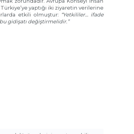
uymak zorundadır. Avrupa Konseyi İnsan
Türkiye’ye yaptığı iki ziyaretin verilerine
rlarda etkili olmuştur:
“Yetkililer… ifade
u gidişatı değiştirmelidir.”