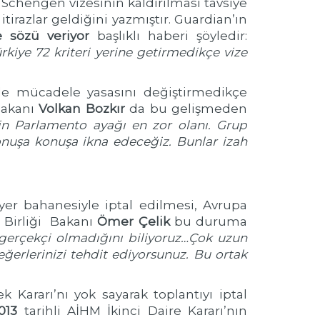
Schengen vizesinin kaldırılması tavsiye
irazlar geldiğini yazmıştır. Guardian’ın
me sözü veriyor
başlıklı haberi şöyledir:
rkiye 72 kriteri yerine getirmedikçe vize
rle mücadele yasasını değiştirmedikçe
Bakanı
Volkan Bozkır
da bu gelişmeden
in Parlamento ayağı en zor olanı. Grup
konuşa konuşa ikna edeceğiz. Bunlar izah
yer bahanesiyle iptal edilmesi, Avrupa
a Birliği Bakanı
Ömer Çelik
bu duruma
n gerçekçi olmadığını biliyoruz…Çok uzun
erlerinizi tehdit ediyorsunuz. Bu ortak
k Kararı’nı yok sayarak toplantıyı iptal
013
tarihli AİHM İkinci Daire Kararı’nın