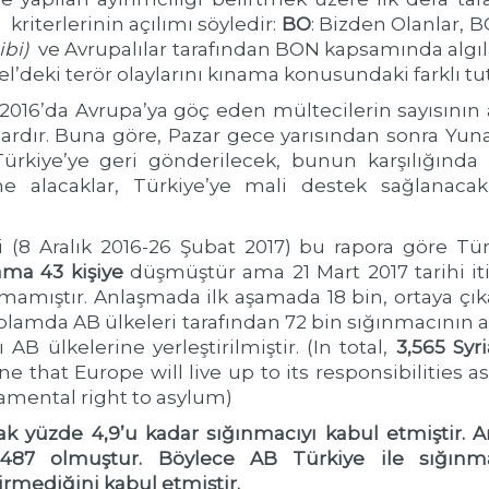
riterlerinin açılımı söyledir:
BO
: Bizden Olanlar, 
ibi)
ve Avrupalılar tarafından BON kapsamında algıl
el’deki terör olaylarını kınama konusundaki farklı 
rt 2016’da Avrupa’ya göç eden mültecilerin sayısını
ardır. Buna göre, Pazar gece yarısından sonra Yun
Türkiye’ye geri gönderilecek, bunun karşılığında 
ine alacaklar, Türkiye’ye mali destek sağlanac
 (8 Aralık 2016-26 Şubat 2017) bu rapora göre T
ama 43 kişiye
düşmüştür ama 21 Mart 2017 tarihi iti
mıştır. Anlaşmada ilk aşamada 18 bin, ortaya çıkab
oplamda AB ülkeleri tarafından 72 bin sığınmacının 
AB ülkelerine yerleştirilmiştir. (In total,
3,565 Syr
ne that Europe will live up to its responsibilitie
amental right to asylum)
cak yüzde 4,9’u kadar sığınmacıyı kabul etmiştir. 
 487 olmuştur. Böylece AB Türkiye ile sığınmac
irmediğini kabul etmiştir.