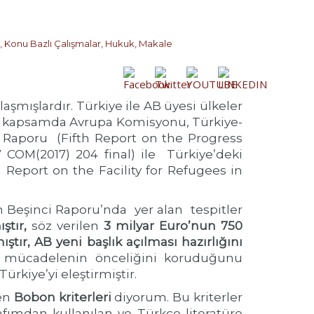
,
Konu Bazlı Çalışmalar
,
Hukuk
,
Makale
ılaşmışlardır. Türkiye ile AB üyesi ülkeler
Bu kapsamda Avrupa Komisyonu, Türkiye-
i Raporu (Fifth Report on the Progress
COM(2017) 204 final) ile Türkiye’deki
l Report on the Facility for Refugees in
 Beşinci Raporu’nda yer alan tespitler
ştır,
söz verilen
3 milyar Euro’nun 750
ştır,
AB yeni başlık açılması hazırlığını
 mücadelenin önceliğini koruduğunu
kiye’yi eleştirmiştir.
ben
Bobon kriterleri
diyorum. Bu kriterler
rafımdan kullanılan ve Türkçe literatüre