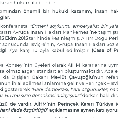
 kesin hüküm ifade eder.
kımından önemli bir hukuki kazanım, insan hakla
ğlar.
r konferansta
“Ermeni soykırımı emperyalist bir yala
 kararı Avrupa İnsan Hakları Mahkemesi’ne taşımışt
15 Ekim 2015
tarihinde kesinleşmiş, AİHM Doğu Peri
r sonucunda İsviçre’nin, Avrupa İnsan Hakları Söz
tiği
7’ye karşı 10 oyla kabul edilmiştir.
(Case of Pe
 Konseyi’nin üyeleri olarak AİHM kararlarına uym
zsa olmaz asgari standartları oluşturmaktadır. Adal
n da Dışişleri Bakanı
Mevlüt Çavuşoğlu
’nun refe
n ihlal edilmesi anlamına gelir ve Perinçek – İsviç
ki göstererek
“Hani demokrasi, hani özgürlükler, han
. Bu mu sizin demokrasi anlayışınız”
derken haklıdır.
ü de vardır. AİHM’nin Perinçek Kararı Türkiye i
 hani ifade özgürlüğü
” açıklamasına aynen katılıyor