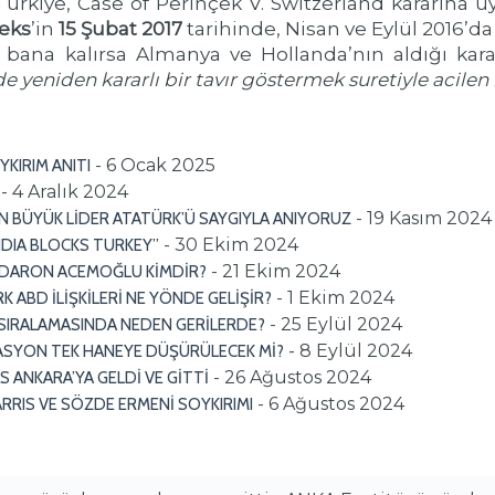
Türkiye, Case of Perinçek V. Switzerland kararına 
ieks
’in
15 Şubat 2017
tarihinde, Nisan ve Eylül 2016’da 
 bana kalırsa Almanya ve Hollanda’nın aldığı kara
eniden kararlı bir tavır göstermek suretiyle acilen b
- 6 Ocak 2025
KIRIM ANITI
- 4 Aralık 2024
- 19 Kasım 2024
N BÜYÜK LİDER ATATÜRK’Ü SAYGIYLA ANIYORUZ
- 30 Ekim 2024
INDIA BLOCKS TURKEY”
- 21 Ekim 2024
 DARON ACEMOĞLU KİMDİR?
- 1 Ekim 2024
K ABD İLİŞKİLERİ NE YÖNDE GELİŞİR?
- 25 Eylül 2024
 SIRALAMASINDA NEDEN GERİLERDE?
- 8 Eylül 2024
ASYON TEK HANEYE DÜŞÜRÜLECEK Mİ?
- 26 Ağustos 2024
S ANKARA’YA GELDİ VE GİTTİ
- 6 Ağustos 2024
RRIS VE SÖZDE ERMENİ SOYKIRIMI