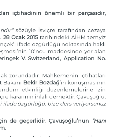
rı içtihadının önemli bir parçasıdır,
ndır”
sözüyle İsviçre tarafından cezaya
ı.
28 Ocak 2015
tarihindeki AİHM temyiz
nçek’i ifade özgürlüğü noktasında haklı
leşmesi’nin 10’ncu maddesinde yer alan
rinçek V. Switzerland
, Application No.
ak zorundadır. Mahkemenin içtihatları
et Bakanı
Bekir
Bozdağ
’ın konuşmasının
randum etkinliği düzenlemelerine izin
re kararının ihlali demektir. Çavuşoğlu,
i ifade özgürlüğü, bize ders veriyorsunuz
çin de geçerlidir. Çavuşoğlu’nun
“Hani
um.