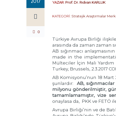
2017
YAZAR:
Prof. Dr. Rıdvan KARLUK
KATEGORİ:
Stratejik Araştırmalar Merk
0
Türkiye Avrupa Birliği ilişkil
arasında da zaman zaman su
AB sığınmacı anlaşmasının 
made in the implementation
Mülteciler İçin Mali Yardım
Turkey, Brussels, 2.3.2017 CO
AB Komisyonu’nun 18 Mart 2
şunlardır:
AB, sığınmacılar
milyonu gönderilmiştir,
güm
tamamlamamıştır,
vize se
onaylasa da, PKK ve FETÖ il
Avrupa Birliği’nin ve de Bat
Avrupa Birliği’nde Türkiye’