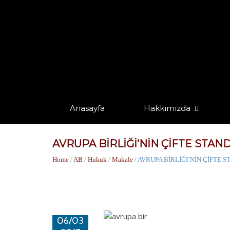
Anasayfa
Hakkımızda
AVRUPA BİRLİĞİ’NİN ÇİFTE STA
Home
/
AB
/
Hukuk
/
Makale
/ AVRUPA BİRLİĞİ’NİN ÇİFTE
06/03