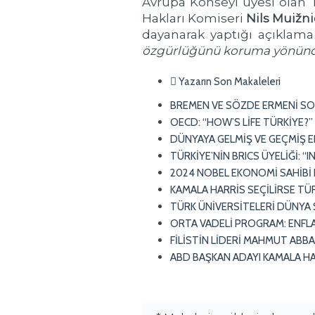
Avrupa Konseyi üyesi olan 
Hakları Komiseri
Nils Muižn
dayanarak yaptığı açıklama
özgürlüğünü koruma yönünde y
Yazarın Son Makaleleri
BREMEN VE SÖZDE ERMENİ SOY
OECD: “HOW’S LİFE TÜRKİYE?”
DÜNYAYA GELMİŞ VE GEÇMİŞ E
TÜRKİYE’NİN BRICS ÜYELİĞİ: “
2024 NOBEL EKONOMİ SAHİBİ
KAMALA HARRİS SEÇİLİRSE TÜR
TÜRK ÜNİVERSİTELERİ DÜNYA
ORTA VADELİ PROGRAM: ENFL
FİLİSTİN LİDERİ MAHMUT ABBA
ABD BAŞKAN ADAYI KAMALA HA