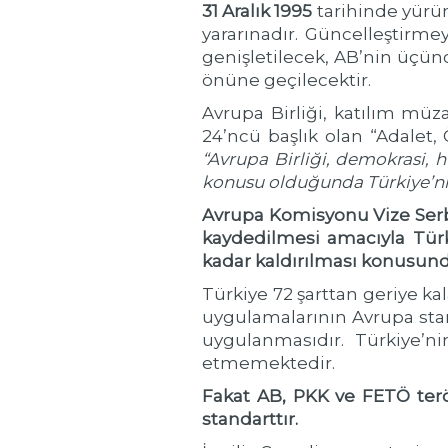
31 Aralık 1995
tarihinde yürü
yararınadır. Güncelleştirme
genişletilecek, AB’nin üçün
önüne geçilecektir.
Avrupa Birliği, katılım müz
24’ncü başlık olan “Adalet,
“Avrupa Birliği, demokrasi,
konusu olduğunda Türkiye’nin
Avrupa Komisyonu Vize Serbe
kaydedilmesi amacıyla Türk
kadar kaldırılması konusund
Türkiye 72 şarttan geriye ka
uygulamalarının Avrupa sta
uygulanmasıdır. Türkiye’
etmemektedir.
Fakat AB, PKK ve FETÖ terö
standarttır.