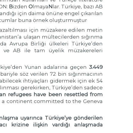
BON:
B
izden
O
lmaya
N
lar. Türkiye, bazı AB
andığı için daima önüne engel çıkarılan
tutumlar buna örnek oluşturmuştur
n azaltılması için müzakere edilen metin
anistan’a ulaşan mültecilerden sığınma
da Avrupa Birliği ülkeleri Türkiye’den
ak ve AB ile tam üyelik müzakereleri
ürkiye’den Yunan adalarına geçen
3.449
bariyle söz verilen 72 bin sığınmacının
ilecek ihtiyaçları gidermek için ek 54
alınması gerekirken, Türkiye’den sadece
ian refugees have been resettled from
s as a continent committed to the Geneva
Anlaşma uyarınca Türkiye’ye gönderilen
ı krizine ilişkin vardığı anlaşmada