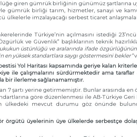
rlüğe giren gümrük birliğinin günümüz şartlarına
yle gümrük birliği tarım, hizmetler, sanayi ve kamu
cü ülkelerle imzalayacağı serbest ticaret anlaşma
akerelerinde Türkiye’nin açılmasını istediği 23’ncü
 Özgürlük ve Güvenlik” başlıklarının teknik hazırl
 hukukun üstünlüğü ve aralarında ifade özgürlüğünün
 en yüksek standartlara saygı göstermesini bekler”
v
stisi Yol Haritası kapsamında geriye kalan kriterle
iye ile çalışmalarını sürdürmektedir ama taraflar 
a bir ilerleme sağlanamamıştır.
lan 7 şartı yerine getirmemiştir. Bunlar arasında en 
ndartlarına göre düzenlenmesi ile AB-Türkiye Ger
nin ülkedeki mevcut durumu göz önünde bulund
r örgütü üyelerinin üye ülkelerde serbestçe dola