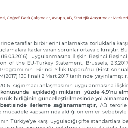
ezi
,
Coğrafi Bazlı Çalışmalar
,
Avrupa
,
AB
,
Stratejik Araştırmalar Merkezi
erinde taraflar birbirlerini anlamakta zorluklarla karş
çlamalara kadar varan sorunlar ortaya çıkmıştır. 
(18.03.2016) uygulanmasına ilişkin Beşinci Beşinc
 of the EU-Turkey Statement, Brussels, 2.3.2017 
 Programı’nın Birinci Yıllık Raporu’nu (First Annua
M(2017) 130 final) 2 Mart 2017 tarihinde yayınlamıştır.
016 sığınmacı anlaşmasının uygulanmasına ilişkin
 konusunda açıkladığı miktarın yüzde 4,9’nu almı
rük birliğinin güncelleştirilmesinde yol alınamamı
rbestisinde ilerleme sağlanamamıştır,
AB terörle
e mücadele kapsamında aldığı önlemler sebebiyle Tür
ı’nın Türkiye’ye karşı uyguladığı çifte standartlara 
ye yapılan ayırımcılığı belirtmek üzere ilk defa ta