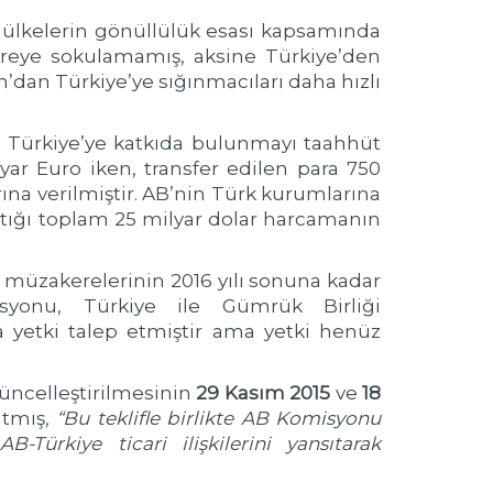
 ülkelerin gönüllülük esası kapsamında
reye sokulamamış, aksine Türkiye’den
dan Türkiye’ye sığınmacıları daha hızlı
uro Türkiye’ye katkıda bulunmayı taahhüt
ar Euro iken, transfer edilen para 750
ına verilmiştir. AB’nin Türk kurumlarına
aptığı toplam 25 milyar dolar harcamanın
si müzakerelerinin 2016 yılı sonuna kadar
syonu, Türkiye ile Gümrük Birliği
a yetki talep etmiştir ama yetki henüz
üncelleştirilmesinin
29 Kasım 2015
ve
18
atmış,
“Bu teklifle birlikte AB Komisyonu
ürkiye ticari ilişkilerini yansıtarak