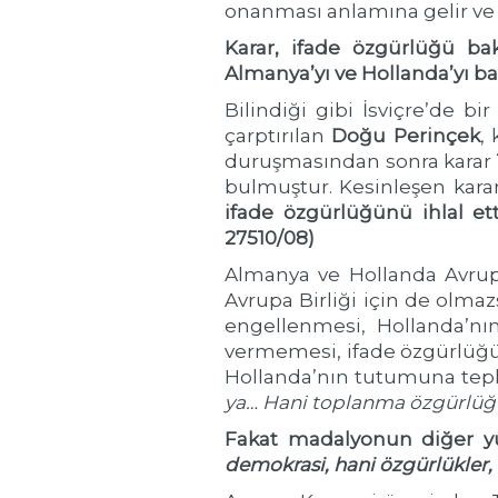
onanması anlamına gelir ve
Karar, ifade özgürlüğü ba
Almanya’yı ve Hollanda’yı ba
Bilindiği gibi İsviçre’de bi
çarptırılan
Doğu Perinçek
,
duruşmasından sonra karar
bulmuştur. Kesinleşen kara
ifade özgürlüğünü ihlal et
27510/08)
Almanya ve Hollanda Avrupa
Avrupa Birliği için de olma
engellenmesi, Hollanda’nı
vermemesi, ifade özgürlüğünü
Hollanda’nın tutumuna tep
ya… Hani toplanma özgürlüğü
Fakat madalyonun diğer yüz
demokrasi, hani özgürlükler,