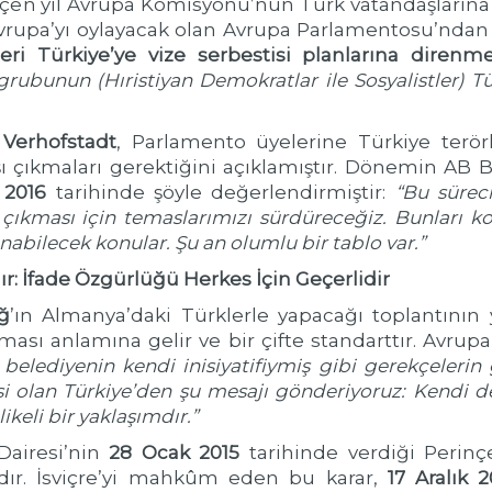
eçen yıl Avrupa Komisyonu’nun Türk vatandaşlarına 
vrupa’yı oylayacak olan Avrupa Parlamentosu’ndan it
ri Türkiye’ye vize serbestisi planlarına diren
rubunun (Hıristiyan Demokratlar ile Sosyalistler) Tü
Verhofstadt
, Parlamento üyelerine Türkiye terö
ı çıkmaları gerektiğini açıklamıştır. Dönemin AB 
 2016
tarihinde şöyle değerlendirmiştir:
“Bu sürec
r çıkması için temaslarımızı sürdüreceğiz. Bunları 
abilecek konular. Şu an olumlu bir tablo var.”
r: İfade Özgürlüğü Herkes İçin Geçerlidir
ğ
’ın Almanya’daki Türklerle yapacağı toplantının 
ması anlamına gelir ve bir çifte standarttır. Avrup
 belediyenin kendi inisiyatifiymiş gibi gerekçeleri
 olan Türkiye’den şu mesajı gönderiyoruz: Kendi değ
ikeli bir yaklaşımdır.”
Dairesi’nin
28 Ocak 2015
tarihinde verdiği Perinçe
dır. İsviçre’yi mahkûm eden bu karar,
17 Aralık 2