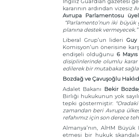
İngiliz Guardian gazetesi g
kararının ardından vizesiz A
Avrupa Parlamentosu üyele
“Parlamento’nun iki büyük g
planına destek vermeyecek.”
Liberal Grup’un lideri
Guy 
Komisyon’un önerisine karş
endişeli olduğunu
6 Mayıs
disiplinlerinde olumlu kara
edilerek bir mutabakat sağlan
Bozdağ ve Çavuşoğlu Haklıdı
Adalet Bakanı
Bekir Bozda
Birliği hukukunun yok sayıl
tepki göstermiştir:
“Oradaki
zamandan beri Avrupa ülkesi
refahımız için son derece tehl
Almanya’nın, AİHM Büyük 
etmesi bir hukuk skandalı