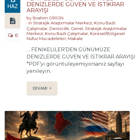
13
DENİZLERDE GÜVEN VE İSTİKRAR
HAZ
ARAYIŞI
by
İbrahim GİRGİN
in
Stratejik Araştırmalar Merkezi
,
Konu Bazlı
Çalışmalar
,
Denizcilik
,
Genel
,
Stratejik Araştırmalar
Merkezi
,
Konu Bazlı Çalışmalar
,
Küresel/Bölgesel
0
Nüfuz Mücadeleleri
,
Makale
… FENİKELİLER’DEN GÜNÜMÜZE
DENİZLERDE GÜVEN VE İSTİKRAR ARAYIŞI
*PDF’yi görüntüleyemiyorsanız sayfayı
yenileyin.
DEVAMI