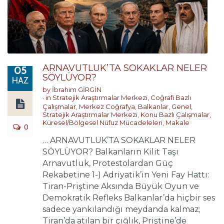
ARNAVUTLUK’TA SOKAKLAR NELER
05
SÖYLÜYOR?
HAZ
by
İbrahim GİRGİN
in
Stratejik Araştırmalar Merkezi
,
Coğrafi Bazlı
Çalışmalar
,
Merkez Coğrafya
,
Balkanlar
,
Genel
,
Stratejik Araştırmalar Merkezi
,
Konu Bazlı Çalışmalar
,
Küresel/Bölgesel Nüfuz Mücadeleleri
,
Makale
0
… ARNAVUTLUK’TA SOKAKLAR NELER
SÖYLÜYOR? Balkanların Kilit Taşı
Arnavutluk, Protestolardan Güç
Rekabetine 1-) Adriyatik’in Yeni Fay Hattı:
Tiran-Priştine Aksında Büyük Oyun ve
Demokratik Refleks Balkanlar’da hiçbir ses
sadece yankılandığı meydanda kalmaz;
Tiran’da atılan bir çığlık, Priştine’de