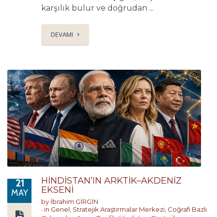
karşılık bulur ve doğrudan ...
DEVAMI
HİNDİSTAN’IN ARKTİK–AKDENİZ
21
EKSENİ
MAY
by
İbrahim GİRGİN
in
Genel
,
Stratejik Araştırmalar Merkezi
,
Coğrafi Bazlı