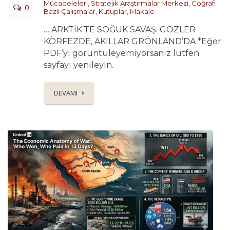
Mücadeleleri
,
Stratejik Araştırmalar Merkezi
,
Coğrafi
0
Bazlı Çalışmalar
,
Kutuplar
,
Makale
… ARKTİK’TE SOĞUK SAVAŞ: GÖZLER
KÖRFEZDE, AKILLAR GRÖNLAND’DA *Eğer
PDF’yi görüntüleyemiyorsanız lütfen
sayfayı yenileyin.
DEVAMI