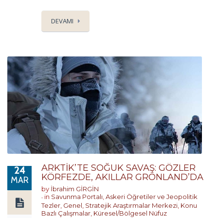
DEVAMI
ARKTİK’TE SOĞUK SAVAŞ: GÖZLER
24
KÖRFEZDE, AKILLAR GRÖNLAND’DA
MAR
by
İbrahim GİRGİN
in
Savunma Portalı
,
Askeri Öğretiler ve Jeopolitik
Tezler
,
Genel
,
Stratejik Araştırmalar Merkezi
,
Konu
Bazlı Çalışmalar
,
Küresel/Bölgesel Nüfuz