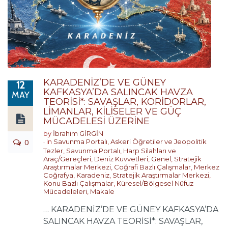
KARADENİZ’DE VE GÜNEY
12
KAFKASYA’DA SALINCAK HAVZA
MAY
TEORİSİ*: SAVAŞLAR, KORİDORLAR,
LİMANLAR, KİLİSELER VE GÜÇ
MÜCADELESİ ÜZERİNE
by
İbrahim GİRGİN
0
in
Savunma Portalı
,
Askeri Öğretiler ve Jeopolitik
Tezler
,
Savunma Portalı
,
Harp Silahları ve
Araç/Gereçleri
,
Deniz Kuvvetleri
,
Genel
,
Stratejik
Araştırmalar Merkezi
,
Coğrafi Bazlı Çalışmalar
,
Merkez
Coğrafya
,
Karadeniz
,
Stratejik Araştırmalar Merkezi
,
Konu Bazlı Çalışmalar
,
Küresel/Bölgesel Nüfuz
Mücadeleleri
,
Makale
… KARADENİZ’DE VE GÜNEY KAFKASYA’DA
SALINCAK HAVZA TEORİSİ*: SAVAŞLAR,