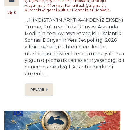
Çalışmalar
,
Asya - Pasifik
,
Hindistan
,
Stratejik
Araştırmalar Merkezi
,
Konu Bazlı Çalışmalar
,
Küresel/Bölgesel Nüfuz Mücadeleleri
,
Makale
0
… HİNDİSTAN’IN ARKTİK–AKDENİZ EKSENİ
Trump, Putin ve Türk Dünyası Arasında
Modi’nin Yeni Avrasya Stratejisi 1- Atlantik
Sonrası Dünyanın Yeni Jeopolitiği 2026
yılının baharı, muhtemelen ileride
uluslararası ilişkiler literatüründe yalnızca
yoğun diplomatik temasların yaşandığı bir
dönem olarak değil, Atlantik merkezli
düzenin ...
DEVAMI