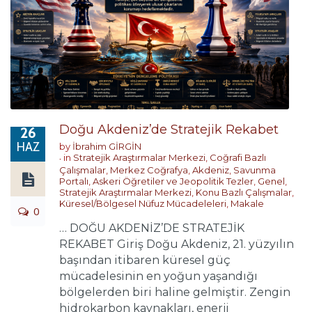
Doğu Akdeniz’de Stratejik Rekabet
26
HAZ
by
İbrahim GİRGİN
in
Stratejik Araştırmalar Merkezi
,
Coğrafi Bazlı
Çalışmalar
,
Merkez Coğrafya
,
Akdeniz
,
Savunma
Portalı
,
Askeri Öğretiler ve Jeopolitik Tezler
,
Genel
,
Stratejik Araştırmalar Merkezi
,
Konu Bazlı Çalışmalar
,
Küresel/Bölgesel Nüfuz Mücadeleleri
,
Makale
0
… DOĞU AKDENİZ’DE STRATEJİK
REKABET Giriş Doğu Akdeniz, 21. yüzyılın
başından itibaren küresel güç
mücadelesinin en yoğun yaşandığı
bölgelerden biri haline gelmiştir. Zengin
hidrokarbon kaynakları, enerji