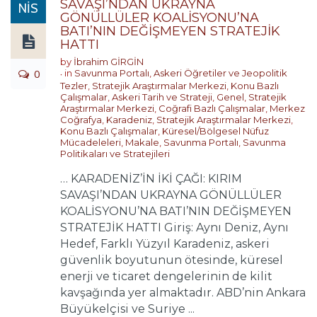
SAVAŞI’NDAN UKRAYNA
NIS
GÖNÜLLÜLER KOALİSYONU’NA
BATI’NIN DEĞİŞMEYEN STRATEJİK
HATTI
by
İbrahim GİRGİN
0
in
Savunma Portalı
,
Askeri Öğretiler ve Jeopolitik
Tezler
,
Stratejik Araştırmalar Merkezi
,
Konu Bazlı
Çalışmalar
,
Askeri Tarih ve Strateji
,
Genel
,
Stratejik
Araştırmalar Merkezi
,
Coğrafi Bazlı Çalışmalar
,
Merkez
Coğrafya
,
Karadeniz
,
Stratejik Araştırmalar Merkezi
,
Konu Bazlı Çalışmalar
,
Küresel/Bölgesel Nüfuz
Mücadeleleri
,
Makale
,
Savunma Portalı
,
Savunma
Politikaları ve Stratejileri
… KARADENİZ’İN İKİ ÇAĞI: KIRIM
SAVAŞI’NDAN UKRAYNA GÖNÜLLÜLER
KOALİSYONU’NA BATI’NIN DEĞİŞMEYEN
STRATEJİK HATTI Giriş: Aynı Deniz, Aynı
Hedef, Farklı Yüzyıl Karadeniz, askeri
güvenlik boyutunun ötesinde, küresel
enerji ve ticaret dengelerinin de kilit
kavşağında yer almaktadır. ABD’nin Ankara
Büyükelçisi ve Suriye ...