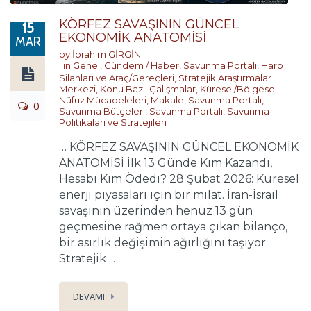
KÖRFEZ SAVAŞININ GÜNCEL
15
EKONOMİK ANATOMİSİ
MAR
by
İbrahim GİRGİN
in
Genel
,
Gündem / Haber
,
Savunma Portalı
,
Harp
Silahları ve Araç/Gereçleri
,
Stratejik Araştırmalar
Merkezi
,
Konu Bazlı Çalışmalar
,
Küresel/Bölgesel
Nüfuz Mücadeleleri
,
Makale
,
Savunma Portalı
,
0
Savunma Bütçeleri
,
Savunma Portalı
,
Savunma
Politikaları ve Stratejileri
… KÖRFEZ SAVAŞININ GÜNCEL EKONOMİK
ANATOMİSİ İlk 13 Günde Kim Kazandı,
Hesabı Kim Ödedi? 28 Şubat 2026: Küresel
enerji piyasaları için bir milat. İran-İsrail
savaşının üzerinden henüz 13 gün
geçmesine rağmen ortaya çıkan bilanço,
bir asırlık değişimin ağırlığını taşıyor.
Stratejik ...
DEVAMI