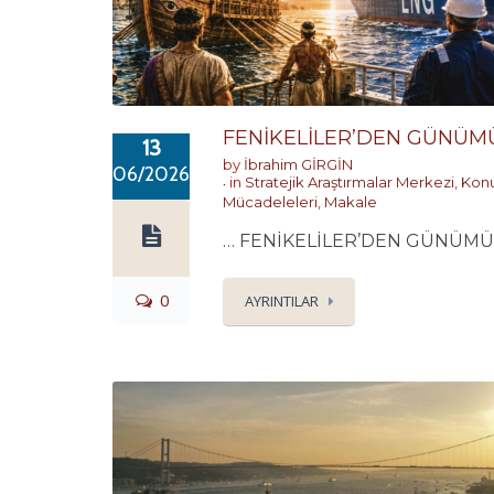
FENİKELİLER’DEN GÜNÜMÜ
13
by
İbrahim GİRGİN
06/2026
in
Stratejik Araştırmalar Merkezi
,
Konu
Mücadeleleri
,
Makale
… FENİKELİLER’DEN GÜNÜMÜZE 
0
AYRINTILAR