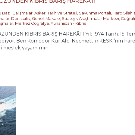
ÖZÜNDEN KIBRIS BARIŞ HAREKÂTI
 Bazlı Çalışmalar
,
Askeri Tarih ve Strateji
,
Savunma Portalı
,
Harp Silahl
malar
,
Denizcilik
,
Genel
,
Makale
,
Stratejik Araştırmalar Merkezi
,
Coğrafi
ışmalar
,
Merkez Coğrafya
,
Yunanistan - Kıbrıs
DEN KIBRIS BARIŞ HAREKÂTI Yıl: 1974 Tarih: 15 Temmu
iyor. Ben Komodor Kur Alb. Necmettin KESKİ’nin harekâ
i meslek yaşamımın ...