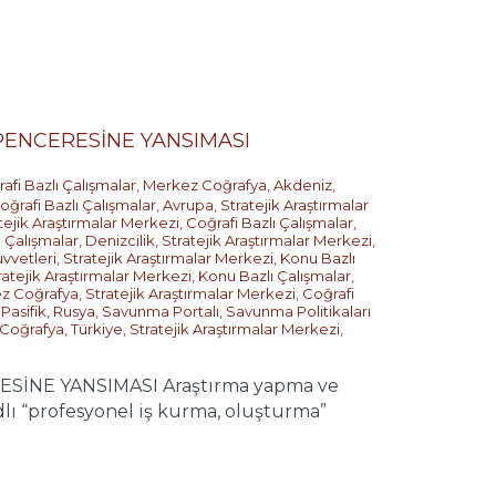
ENCERESİNE YANSIMASI
afi Bazlı Çalışmalar
,
Merkez Coğrafya
,
Akdeniz
,
oğrafi Bazlı Çalışmalar
,
Avrupa
,
Stratejik Araştırmalar
tejik Araştırmalar Merkezi
,
Coğrafi Bazlı Çalışmalar
,
 Çalışmalar
,
Denizcilik
,
Stratejik Araştırmalar Merkezi
,
vvetleri
,
Stratejik Araştırmalar Merkezi
,
Konu Bazlı
ratejik Araştırmalar Merkezi
,
Konu Bazlı Çalışmalar
,
z Coğrafya
,
Stratejik Araştırmalar Merkezi
,
Coğrafi
 Pasifik
,
Rusya
,
Savunma Portalı
,
Savunma Politikaları
Coğrafya
,
Türkiye
,
Stratejik Araştırmalar Merkezi
,
NE YANSIMASI Araştırma yapma ve
lı “profesyonel iş kurma, oluşturma”