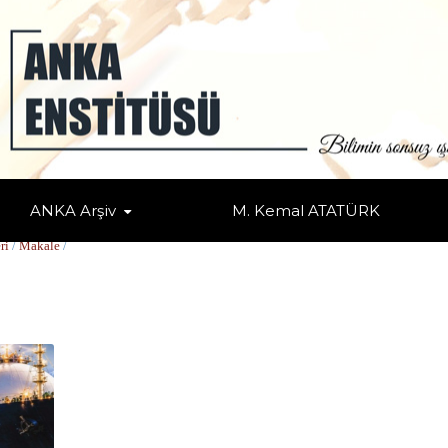
ANKA Arşiv
M. Kemal ATATÜRK
ri
/
Makale
/