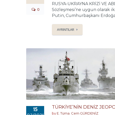
RUSYA-UKRAYNA KRİZİ VE ABD
0
Sözleşmesi’ne uygun olarak ik
Putin, Cumhurbaşkanı Erdoğan
AYRINTILAR
TÜRKİYE’NİN DENİZ JEOPO
15
by
E. Tüma. Cem GÜRDENİZ