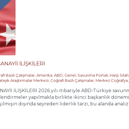
NAYİİ İLİŞKİLERİ
afi Bazlı Çalışmalar
,
Amerika
,
ABD
,
Genel
,
Savunma Portalı
,
Harp Silah
atejik Araştırmalar Merkezi
,
Coğrafi Bazlı Çalışmalar
,
Merkez Coğrafya
İ İLİŞKİLERİ 2026 yılı itibariyle ABD-Türkiye savunma 
erlendirmeler yapılmakla birlikte ikinci başkanlık dön
ışın dışında seyreden liderlik tarzı, bu alanda analiz .