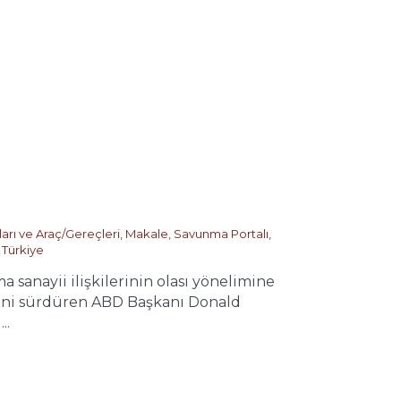
ları ve Araç/Gereçleri
,
Makale
,
Savunma Portalı
,
,
Türkiye
sanayii ilişkilerinin olası yönelimine
emini sürdüren ABD Başkanı Donald
..