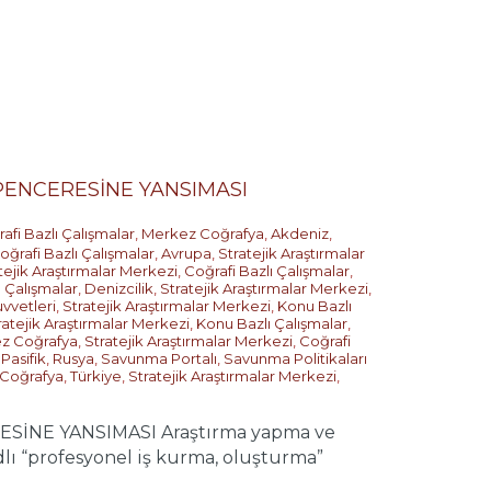
ENCERESİNE YANSIMASI
afi Bazlı Çalışmalar
,
Merkez Coğrafya
,
Akdeniz
,
oğrafi Bazlı Çalışmalar
,
Avrupa
,
Stratejik Araştırmalar
tejik Araştırmalar Merkezi
,
Coğrafi Bazlı Çalışmalar
,
 Çalışmalar
,
Denizcilik
,
Stratejik Araştırmalar Merkezi
,
vvetleri
,
Stratejik Araştırmalar Merkezi
,
Konu Bazlı
ratejik Araştırmalar Merkezi
,
Konu Bazlı Çalışmalar
,
z Coğrafya
,
Stratejik Araştırmalar Merkezi
,
Coğrafi
 Pasifik
,
Rusya
,
Savunma Portalı
,
Savunma Politikaları
Coğrafya
,
Türkiye
,
Stratejik Araştırmalar Merkezi
,
NE YANSIMASI Araştırma yapma ve
lı “profesyonel iş kurma, oluşturma”