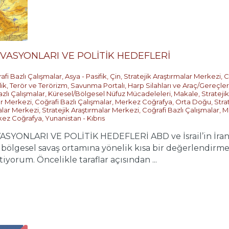
TİVASYONLARI VE POLİTİK HEDEFLERİ
afi Bazlı Çalışmalar
,
Asya - Pasifik
,
Çin
,
Stratejik Araştırmalar Merkezi
,
C
ik, Terör ve Terörizm
,
Savunma Portalı
,
Harp Silahları ve Araç/Gereçler
zlı Çalışmalar
,
Küresel/Bölgesel Nüfuz Mücadeleleri
,
Makale
,
Strateji
ar Merkezi
,
Coğrafi Bazlı Çalışmalar
,
Merkez Coğrafya
,
Orta Doğu
,
Stra
alar Merkezi
,
Stratejik Araştırmalar Merkezi
,
Coğrafi Bazlı Çalışmalar
,
M
ez Coğrafya
,
Yunanistan - Kıbrıs
ASYONLARI VE POLİTİK HEDEFLERİ ABD ve İsrail’in İran’
an bölgesel savaş ortamına yönelik kısa bir değerlendirme
orum. Öncelikle taraflar açısından ...