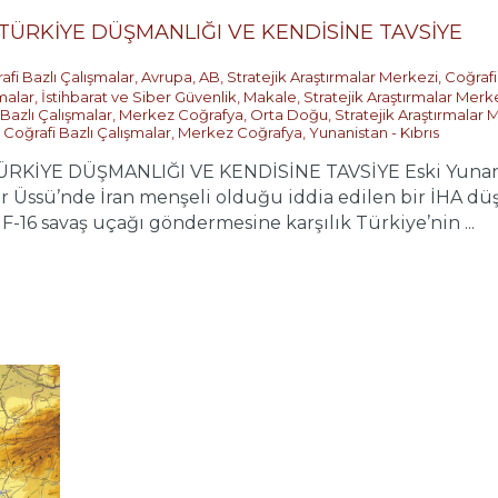
TÜRKİYE DÜŞMANLIĞI VE KENDİSİNE TAVSİYE
afi Bazlı Çalışmalar
,
Avrupa
,
AB
,
Stratejik Araştırmalar Merkezi
,
Coğrafi
malar
,
İstihbarat ve Siber Güvenlik
,
Makale
,
Stratejik Araştırmalar Merk
 Bazlı Çalışmalar
,
Merkez Coğrafya
,
Orta Doğu
,
Stratejik Araştırmalar 
,
Coğrafi Bazlı Çalışmalar
,
Merkez Coğrafya
,
Yunanistan - Kıbrıs
RKİYE DÜŞMANLIĞI VE KENDİSİNE TAVSİYE Eski Yunan İ
ratur Üssü’nde İran menşeli olduğu iddia edilen bir İHA
 F-16 savaş uçağı göndermesine karşılık Türkiye’nin ...