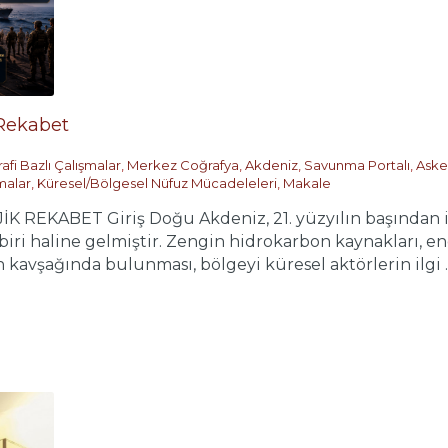
 Rekabet
afi Bazlı Çalışmalar
,
Merkez Coğrafya
,
Akdeniz
,
Savunma Portalı
,
Asker
malar
,
Küresel/Bölgesel Nüfuz Mücadeleleri
,
Makale
REKABET Giriş Doğu Akdeniz, 21. yüzyılın başından i
ri haline gelmiştir. Zengin hidrokarbon kaynakları, ene
 kavşağında bulunması, bölgeyi küresel aktörlerin ilgi ..