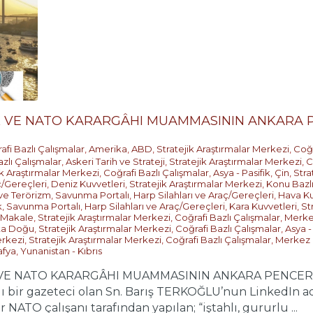
 VE NATO KARARGÂHI MUAMMASININ ANKARA P
afi Bazlı Çalışmalar
,
Amerika
,
ABD
,
Stratejik Araştırmalar Merkezi
,
Coğr
zlı Çalışmalar
,
Askeri Tarih ve Strateji
,
Stratejik Araştırmalar Merkezi
,
C
ik Araştırmalar Merkezi
,
Coğrafi Bazlı Çalışmalar
,
Asya - Pasifik
,
Çin
,
Stra
ç/Gereçleri
,
Deniz Kuvvetleri
,
Stratejik Araştırmalar Merkezi
,
Konu Bazlı
 ve Terörizm
,
Savunma Portalı
,
Harp Silahları ve Araç/Gereçleri
,
Hava Ku
k
,
Savunma Portalı
,
Harp Silahları ve Araç/Gereçleri
,
Kara Kuvvetleri
,
St
Makale
,
Stratejik Araştırmalar Merkezi
,
Coğrafi Bazlı Çalışmalar
,
Merke
ta Doğu
,
Stratejik Araştırmalar Merkezi
,
Coğrafi Bazlı Çalışmalar
,
Asya -
erkezi
,
Stratejik Araştırmalar Merkezi
,
Coğrafi Bazlı Çalışmalar
,
Merkez 
afya
,
Yunanistan - Kıbrıs
VE NATO KARARGÂHI MUAMMASININ ANKARA PENCERESİ
lı bir gazeteci olan Sn. Barış TERKOĞLU’nun LinkedIn ad
 NATO çalışanı tarafından yapılan; “iştahlı, gururlu ...