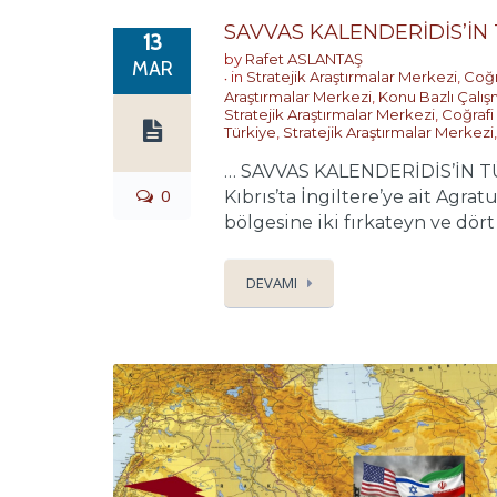
SAVVAS KALENDERİDİS’İN 
13
by
Rafet ASLANTAŞ
MAR
in
Stratejik Araştırmalar Merkezi
,
Coğr
Araştırmalar Merkezi
,
Konu Bazlı Çalış
Stratejik Araştırmalar Merkezi
,
Coğrafi
Türkiye
,
Stratejik Araştırmalar Merkezi
… SAVVAS KALENDERİDİS’İN TÜ
0
Kıbrıs’ta İngiltere’ye ait Ag
bölgesine iki fırkateyn ve dört
DEVAMI