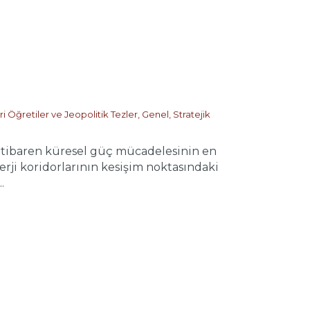
i Öğretiler ve Jeopolitik Tezler
,
Genel
,
Stratejik
tibaren küresel güç mücadelesinin en
rji koridorlarının kesişim noktasındaki
.