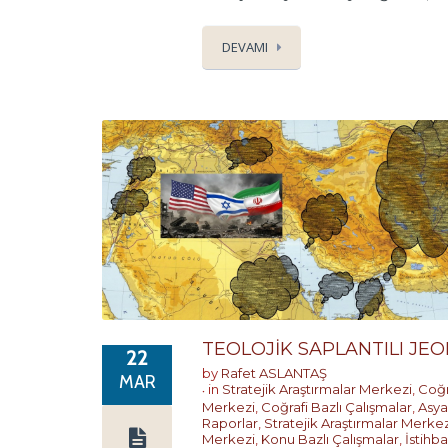
DEVAMI
TEOLOJİK SAPLANTILI JEO
22
by
Rafet ASLANTAŞ
MAR
in
Stratejik Araştırmalar Merkezi
,
Coğr
Merkezi
,
Coğrafi Bazlı Çalışmalar
,
Asya 
Raporlar
,
Stratejik Araştırmalar Merkez
Merkezi
,
Konu Bazlı Çalışmalar
,
İstihb