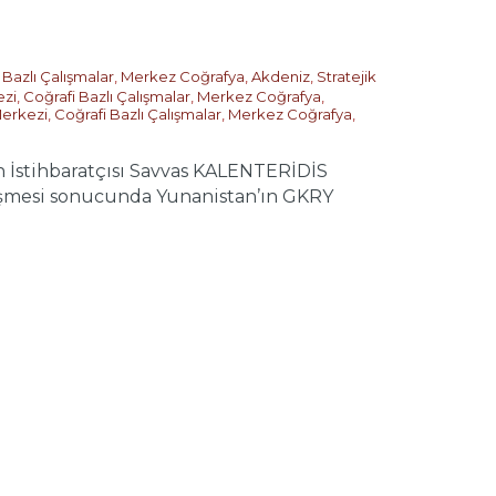
 Bazlı Çalışmalar
,
Merkez Coğrafya
,
Akdeniz
,
Stratejik
ezi
,
Coğrafi Bazlı Çalışmalar
,
Merkez Coğrafya
,
Merkezi
,
Coğrafi Bazlı Çalışmalar
,
Merkez Coğrafya
,
stihbaratçısı Savvas KALENTERİDİS
 düşmesi sonucunda Yunanistan’ın GKRY