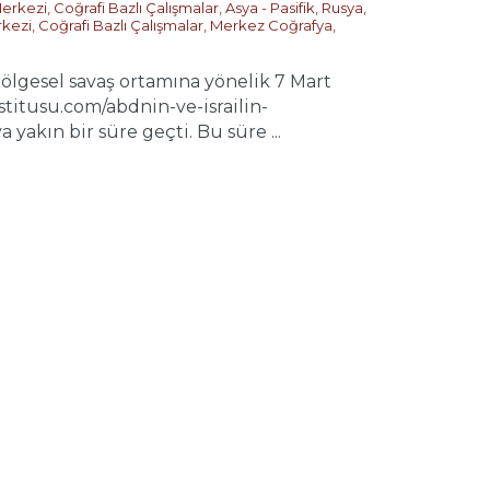
Merkezi
,
Coğrafi Bazlı Çalışmalar
,
Asya - Pasifik
,
Rusya
,
rkezi
,
Coğrafi Bazlı Çalışmalar
,
Merkez Coğrafya
,
 bölgesel savaş ortamına yönelik 7 Mart
stitusu.com/abdnin-ve-israilin-
yakın bir süre geçti. Bu süre ...