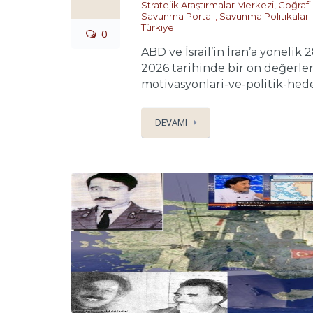
Stratejik Araştırmalar Merkezi
,
Coğrafi
Savunma Portalı
,
Savunma Politikaları v
Türkiye
0
ABD ve İsrail’in İran’a yönelik
2026 tarihinde bir ön değerlen
motivasyonlari-ve-politik-hedef
DEVAMI