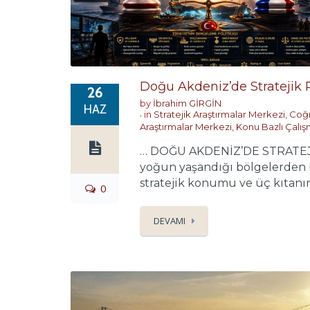
Doğu Akdeniz’de Stratejik
26
by
İbrahim GİRGİN
HAZ
in
Stratejik Araştırmalar Merkezi
,
Coğr
Araştırmalar Merkezi
,
Konu Bazlı Çalış
… DOĞU AKDENİZ’DE STRATEJİK 
yoğun yaşandığı bölgelerden bi
stratejik konumu ve üç kıtanın
0
DEVAMI