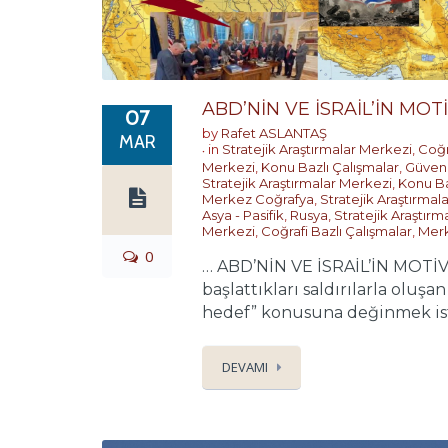
ABD’NİN VE İSRAİL’İN MO
07
by
Rafet ASLANTAŞ
MAR
in
Stratejik Araştırmalar Merkezi
,
Coğr
Merkezi
,
Konu Bazlı Çalışmalar
,
Güvenl
Stratejik Araştırmalar Merkezi
,
Konu Ba
Merkez Coğrafya
,
Stratejik Araştırmal
Asya - Pasifik
,
Rusya
,
Stratejik Araştırm
Merkezi
,
Coğrafi Bazlı Çalışmalar
,
Merk
0
… ABD’NİN VE İSRAİL’İN MOTİV
başlattıkları saldırılarla oluş
hedef” konusuna değinmek istiy
DEVAMI