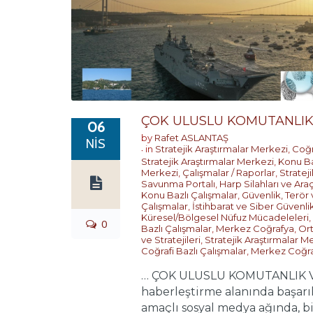
ÇOK ULUSLU KOMUTANLIK
06
by
Rafet ASLANTAŞ
NIS
in
Stratejik Araştırmalar Merkezi
,
Coğr
Stratejik Araştırmalar Merkezi
,
Konu Ba
Merkezi
,
Çalışmalar / Raporlar
,
Stratej
Savunma Portalı
,
Harp Silahları ve Ara
Konu Bazlı Çalışmalar
,
Güvenlik, Terör
Çalışmalar
,
İstihbarat ve Siber Güvenli
Küresel/Bölgesel Nüfuz Mücadeleleri
,
0
Bazlı Çalışmalar
,
Merkez Coğrafya
,
Or
ve Stratejileri
,
Stratejik Araştırmalar M
Coğrafi Bazlı Çalışmalar
,
Merkez Coğr
… ÇOK ULUSLU KOMUTANLIK 
haberleştirme alanında başarı
amaçlı sosyal medya ağında, bir