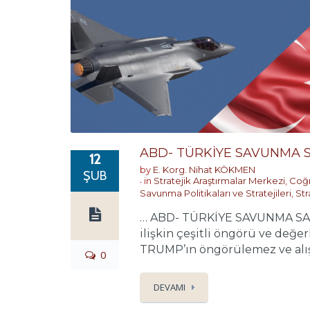
ABD- TÜRKİYE SAVUNMA SA
12
by
E. Korg. Nihat KÖKMEN
ŞUB
in
Stratejik Araştırmalar Merkezi
,
Coğr
Savunma Politikaları ve Stratejileri
,
Str
… ABD- TÜRKİYE SAVUNMA SANAYİ
ilişkin çeşitli öngörü ve değ
TRUMP’ın öngörülemez ve alışılm
0
DEVAMI