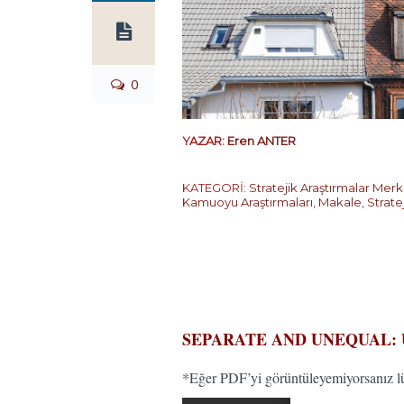
0
YAZAR:
Eren ANTER
KATEGORİ:
Stratejik Araştırmalar Merk
Kamuoyu Araştırmaları
,
Makale
,
Strate
…
SEPARATE AND UNEQUAL:
*Eğer PDF’yi görüntüleyemiyorsanız lüt