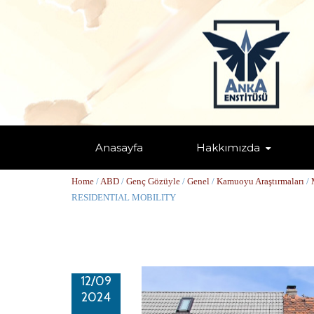
Anasayfa
Hakkımızda
SEPARATE AND UNEQUAL: UNDER
Home
/
ABD
/
Genç Gözüyle
/
Genel
/
Kamuoyu Araştırmaları
/
RESIDENTIAL MOBILITY
12/09
2024