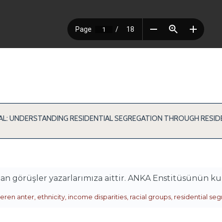
L: UNDERSTANDING RESIDENTIAL SEGREGATION THROUGH RESIDE
alan görüşler yazarlarımıza aittir. ANKA Enstitüsünün k
eren anter
,
ethnicity
,
income disparities
,
racial groups
,
residential se