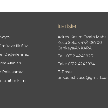
İLETİŞİM
Sayfa
Adres: Kazım Özalp Mahal
Koza Sokak 47/4 06700
müz ve İlk Söz
Çankaya/ANKARA
l Değerlerimiz
Tel : 0312 424 1923
şma Alanları
Faks: 0312 424 1924
n Politikamız
E-Posta:
ankaenstitusu@gmail.co
 Tanıtım Filmi