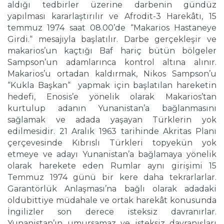
aldığı tedbirler üzerine darbenin gündüz
yapılması kararlaştırılır ve Afrodit-3 Harekâtı, 15
temmuz 1974 saat 08.00’de “Makarios Hastaneye
Girdi.“ mesajıyla başlatılır. Darbe gerçekleşir ve
makarios’un kaçtığı Baf hariç bütün bölgeler
Sampson’un adamlarınca kontrol altına alınır.
Makarios’u ortadan kaldırmak, Nikos Sampson’u
“Kukla Başkan“ yapmak için başlatılan hareketin
hedefi, Enosis’e yönelik olarak Makarios’tan
kurtulup adanın Yunanistan’a bağlanmasını
sağlamak ve adada yaşayan Türklerin yok
edilmesidir. 21 Aralık 1963 tarihinde Akritas Planı
çerçevesinde Kıbrıslı Türkleri topyekün yok
etmeye ve adayı Yunanistan’a bağlamaya yönelik
olarak harekete eden Rumlar aynı girişimi 15
Temmuz 1974 günü bir kere daha tekrarlarlar.
Garantörlük Anlaşması’na bağlı olarak adadaki
oldubittiye müdahale ve ortak harekât konusunda
İngilizler son derece isteksiz davranırlar.
Yunanistan’ın umursamaz ve isteksiz davranışları