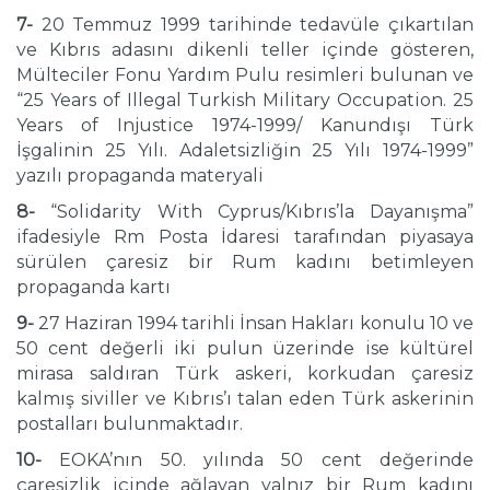
7-
20 Temmuz 1999 tarihinde tedavüle çıkartılan
ve Kıbrıs adasını dikenli teller içinde gösteren,
Mülteciler Fonu Yardım Pulu resimleri bulunan ve
“25 Years of Illegal Turkish Military Occupation. 25
Years of Injustice 1974-1999/ Kanundışı Türk
İşgalinin 25 Yılı. Adaletsizliğin 25 Yılı 1974-1999”
yazılı propaganda materyali
8-
“Solidarity With Cyprus/Kıbrıs’la Dayanışma”
ifadesiyle Rm Posta İdaresi tarafından piyasaya
sürülen çaresiz bir Rum kadını betimleyen
propaganda kartı
9-
27 Haziran 1994 tarihli İnsan Hakları konulu 10 ve
50 cent değerli iki pulun üzerinde ise kültürel
mirasa saldıran Türk askeri, korkudan çaresiz
kalmış siviller ve Kıbrıs’ı talan eden Türk askerinin
postalları bulunmaktadır.
10-
EOKA’nın 50. yılında 50 cent değerinde
çaresizlik içinde ağlayan yalnız bir Rum kadını