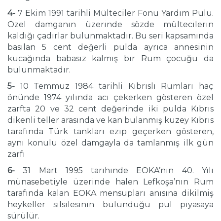
4-
7 Ekim 1991 tarihli Mülteciler Fonu Yardım Pulu.
Özel damganın üzerinde sözde mültecilerin
kaldığı çadırlar bulunmaktadır. Bu seri kapsamında
basılan 5 cent değerli pulda ayrıca annesinin
kucağında babasız kalmış bir Rum çocuğu da
bulunmaktadır.
5-
10 Temmuz 1984 tarihli Kıbrıslı Rumları haç
önünde 1974 yılında acı çekerken gösteren özel
zarfta 20 ve 32 cent değerinde iki pulda Kıbrıs
dikenli teller arasında ve kan bulanmış kuzey Kıbrıs
tarafında Türk tankları ezip geçerken gösteren,
aynı konulu özel damgayla da tamlanmış ilk gün
zarfı
6-
31 Mart 1995 tarihinde EOKA’nın 40. Yılı
münasebetiyle üzerinde halen Lefkoşa’nın Rum
tarafında kalan EOKA mensupları anısına dikilmiş
heykeller silsilesinin bulunduğu pul piyasaya
sürülür.