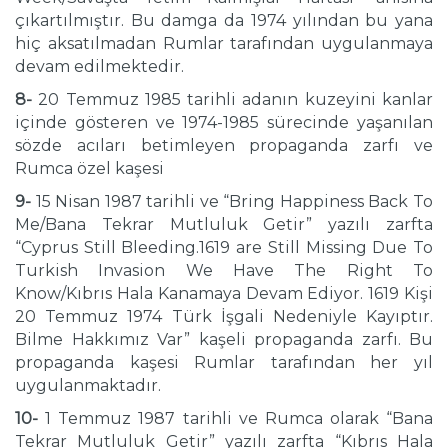
çıkartılmıştır. Bu damga da 1974 yılından bu yana
hiç aksatılmadan Rumlar tarafından uygulanmaya
devam edilmektedir.
8-
20 Temmuz 1985 tarihli adanın kuzeyini kanlar
içinde gösteren ve 1974-1985 sürecinde yaşanılan
sözde acıları betimleyen propaganda zarfı ve
Rumca özel kaşesi
9-
15 Nisan 1987 tarihli ve “Bring Happiness Back To
Me/Bana Tekrar Mutluluk Getir” yazılı zarfta
“Cyprus Still Bleeding.1619 are Still Missing Due To
Turkish Invasion We Have The Right To
Know/Kıbrıs Hala Kanamaya Devam Ediyor. 1619 Kişi
20 Temmuz 1974 Türk İşgali Nedeniyle Kayıptır.
Bilme Hakkımız Var” kaşeli propaganda zarfı. Bu
propaganda kaşesi Rumlar tarafından her yıl
uygulanmaktadır.
10-
1 Temmuz 1987 tarihli ve Rumca olarak “Bana
Tekrar Mutluluk Getir” yazılı zarfta “Kıbrıs Hala