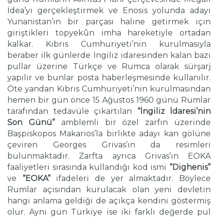
İdea’yı gerçekleştirmek ve Enosis yolunda adayı
Yunanistan’ın bir parçası haline getirmek için
giriştikleri topyekûn imha hareketiyle ortadan
kalkar. Kıbrıs Cumhuriyeti’nin kurulmasıyla
beraber ilk günlerde İngiliz idaresinden kalan bazı
pullar üzerine Türkçe ve Rumca olarak sürşarj
yapılır ve bunlar posta haberleşmesinde kullanılır.
Öte yandan Kıbrıs Cumhuriyeti’nin kurulmasından
hemen bir gün önce 15 Ağustos 1960 günü Rumlar
tarafından tedavüle çıkartılan
“İngiliz İdaresi’nin
Son Günü”
amblemli bir özel zarfın üzerinde
Başpiskopos Makarios’la birlikte adayı kan gölüne
çeviren Georges Grivas’ın da resimleri
bulunmaktadır. Zarfta ayrıca Grivas’ın EOKA
faaliyetleri sırasında kullandığı kod ismi
“Dighenis”
ve
“EOKA”
ifadeleri de yer almaktadır. Böylece
Rumlar açısından kurulacak olan yeni devletin
hangi anlama geldiği de açıkça kendini göstermiş
olur. Aynı gün Türkiye ise iki farklı değerde pul