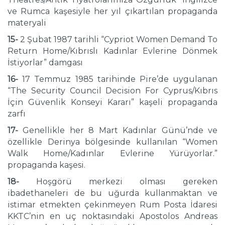
ve Rumca kaşesiyle her yıl çıkartılan propaganda
materyali
15-
2 Şubat 1987 tarihli “Cypriot Women Demand To
Return Home/Kıbrıslı Kadınlar Evlerine Dönmek
İstiyorlar” damgası
16-
17 Temmuz 1985 tarihinde Pire’de uygulanan
“The Security Council Decision For Cyprus/Kıbrıs
İçin Güvenlik Konseyi Kararı” kaşeli propaganda
zarfı
17-
Genellikle her 8 Mart Kadınlar Günü’nde ve
özellikle Derinya bölgesinde kullanılan “Women
Walk Home/Kadınlar Evlerine Yürüyorlar.”
propaganda kaşesi.
18-
Hoşgörü merkezi olması gereken
ibadethaneleri de bu uğurda kullanmaktan ve
istimar etmekten çekinmeyen Rum Posta İdaresi
KKTC’nin en uç noktasındaki Apostolos Andreas