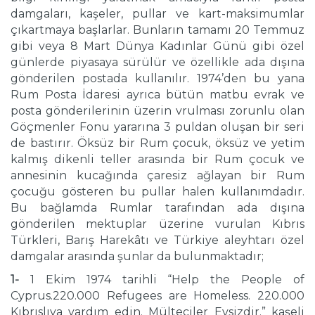
damgaları, kaşeler, pullar ve kart-maksimumlar
çıkartmaya başlarlar. Bunların tamamı 20 Temmuz
gibi veya 8 Mart Dünya Kadınlar Günü gibi özel
günlerde piyasaya sürülür ve özellikle ada dışına
gönderilen postada kullanılır. 1974’den bu yana
Rum Posta İdaresi ayrıca bütün matbu evrak ve
posta gönderilerinin üzerin vrulması zorunlu olan
Göçmenler Fonu yararına 3 puldan oluşan bir seri
de bastırır. Öksüz bir Rum çocuk, öksüz ve yetim
kalmış dikenli teller arasında bir Rum çocuk ve
annesinin kucağında çaresiz ağlayan bir Rum
çocuğu gösteren bu pullar halen kullanımdadır.
Bu bağlamda Rumlar tarafından ada dışına
gönderilen mektuplar üzerine vurulan Kıbrıs
Türkleri, Barış Harekâtı ve Türkiye aleyhtarı özel
damgalar arasında şunlar da bulunmaktadır;
1-
1 Ekim 1974 tarihli “Help the People of
Cyprus.220.000 Refugees are Homeless. 220.000
Kıbrıslıya yardım edin. Mülteciler Evsizdir.” kaşeli