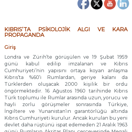
…
KIBRIS’TA PSİKOLOJİK ALGI VE KARA
PROPAGANDA
Giriş
Londra ve Zürih’te görüşülen ve 19 Şubat 1959
günü kabul edilip imzalanan ve Kıbrıs
Cumhuriyeti’nin yapısını ortaya koyan anlaşma
Kıbrıs’ta %60’ı Rumlardan, geriye kalanı da
Türklerden oluşacak 2000 kişilik bir ordu
öngörmektedir. 16 Ağustos 1960 tarihinde Kıbrıs
Türk toplumu ile Rumlar arasında uzun, yorucu ve
hayli zorlu görüşmeler sonrasında Türkiye,
İngiltere ve Yunanistan’ın garantörlüğü altında
Kıbrıs Cumhuriyeti kurulur. Ancak kurulan bu yeni
devlet daha rüştünü ispat edemeden 21 Aralık 1963
günü Rumların Akritas Planı çerçevesinde Megali