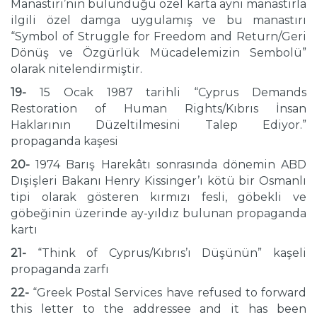
Manastırı’nın bulunduğu özel karta aynı manastırla
ilgili özel damga uygulamış ve bu manastırı
“Symbol of Struggle for Freedom and Return/Geri
Dönüş ve Özgürlük Mücadelemizin Sembolü”
olarak nitelendirmiştir.
19-
15 Ocak 1987 tarihli “Cyprus Demands
Restoration of Human Rights/Kıbrıs İnsan
Haklarının Düzeltilmesini Talep Ediyor.”
propaganda kaşesi
20-
1974 Barış Harekâtı sonrasında dönemin ABD
Dışişleri Bakanı Henry Kissinger’ı kötü bir Osmanlı
tipi olarak gösteren kırmızı fesli, göbekli ve
göbeğinin üzerinde ay-yıldız bulunan propaganda
kartı
21-
“Think of Cyprus/Kıbrıs’ı Düşünün” kaşeli
propaganda zarfı
22-
“Greek Postal Services have refused to forward
this letter to the addressee and it has been