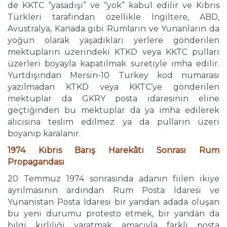
de KKTC “yasadışı” ve “yok” kabul edilir ve Kıbrıs
Türkleri tarafından özellikle İngiltere, ABD,
Avustralya, Kanada gibi Rumların ve Yunanların da
yoğun olarak yaşadıkları yerlere gönderilen
mektupların üzerindeki KTKD veya KKTC pulları
üzerleri boyayla kapatılmak suretiyle imha edilir.
Yurtdışından Mersin-10 Turkey kod numarası
yazılmadan KTKD veya KKTC’ye gönderilen
mektuplar da GKRY posta idaresinin eline
geçtiğinden bu mektuplar da ya imha edilerek
alıcısına teslim edilmez ya da pulların üzeri
boyanıp karalanır.
1974 Kıbrıs Barış Harekâtı Sonrası Rum
Propagandası
20 Temmuz 1974 sonrasında adanın fiilen ikiye
ayrılmasının ardından Rum Posta İdaresi ve
Yunanistan Posta İdaresi bir yandan adada oluşan
bu yeni durumu protesto etmek, bir yandan da
bilgi kirliliği yaratmak amacıyla farklı posta