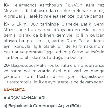
18-
Telemachos Kanthos’un “1974’ün Kara Yaz
Mevsimi” adlı tablosundan esinlenerek hazırlanmış
Kıbrıs Barış Harekâtı’nı eleştiren özel pul ve damga
19-
3 Ekim 1987 tarihinde Girne’de Batık Gemi
Müzesi’nde bulunan ve dünyanın en eski ticaret
gemisi olarak da bilinen gemiyle ilgili 4 puldan
oluşan bir pul serisi çıkartan Rum Posta İdaresi
aynı konuyla ilgili olarak bir de kart-maksimum
hazırlar ve geminin “işgal edilmiş Girne Kalesi’nde
Türkler tarafından” tutulduğunu belirtir.
20-
Başpiskopos Makarios konulu ölümünden önce
ve sonra bol miktarda özel pul, zarf ve damga
çıkartan Rum Posta İdaresi yeni Başpiskopos
Hrisostomos’la ilgili de aynı stratejisine devam eder.
KAYNAKÇA
A-ARŞİV KAYNAKLARI
a) Başbakanlık Cumhuriyet Arşivi (BCA)