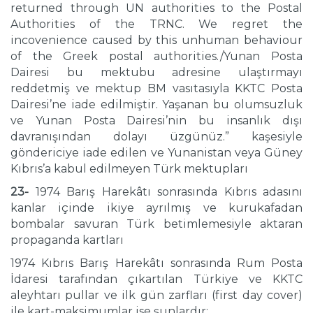
returned through UN authorities to the Postal
Authorities of the TRNC. We regret the
incovenience caused by this unhuman behaviour
of the Greek postal authorities./Yunan Posta
Dairesi bu mektubu adresine ulaştırmayı
reddetmiş ve mektup BM vasıtasıyla KKTC Posta
Dairesi’ne iade edilmiştir. Yaşanan bu olumsuzluk
ve Yunan Posta Dairesi’nin bu insanlık dışı
davranışından dolayı üzgünüz.” kaşesiyle
göndericiye iade edilen ve Yunanistan veya Güney
Kıbrıs’a kabul edilmeyen Türk mektupları
23-
1974 Barış Harekâtı sonrasında Kıbrıs adasını
kanlar içinde ikiye ayrılmış ve kurukafadan
bombalar savuran Türk betimlemesiyle aktaran
propaganda kartları
1974 Kıbrıs Barış Harekâtı sonrasında Rum Posta
İdaresi tarafından çıkartılan Türkiye ve KKTC
aleyhtarı pullar ve ilk gün zarfları (first day cover)
ile kart-maksimumlar ise şunlardır;