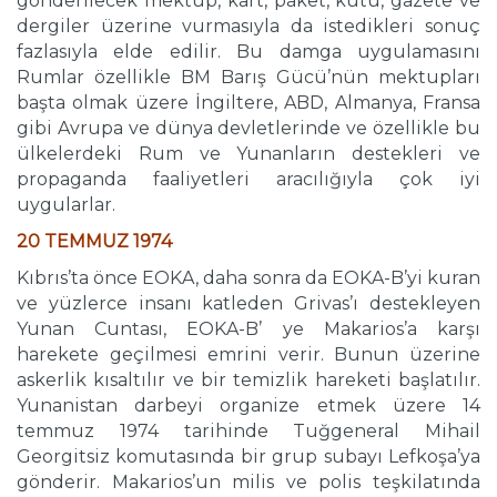
gönderilecek mektup, kart, paket, kutu, gazete ve
dergiler üzerine vurmasıyla da istedikleri sonuç
fazlasıyla elde edilir. Bu damga uygulamasını
Rumlar özellikle BM Barış Gücü’nün mektupları
başta olmak üzere İngiltere, ABD, Almanya, Fransa
gibi Avrupa ve dünya devletlerinde ve özellikle bu
ülkelerdeki Rum ve Yunanların destekleri ve
propaganda faaliyetleri aracılığıyla çok iyi
uygularlar.
20 TEMMUZ 1974
Kıbrıs’ta önce EOKA, daha sonra da EOKA-B’yi kuran
ve yüzlerce insanı katleden Grivas’ı destekleyen
Yunan Cuntası, EOKA-B’ ye Makarios’a karşı
harekete geçilmesi emrini verir. Bunun üzerine
askerlik kısaltılır ve bir temizlik hareketi başlatılır.
Yunanistan darbeyi organize etmek üzere 14
temmuz 1974 tarihinde Tuğgeneral Mihail
Georgitsiz komutasında bir grup subayı Lefkoşa’ya
gönderir. Makarios’un milis ve polis teşkilatında