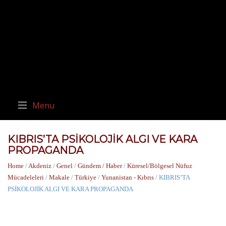
Menu
KIBRIS’TA PSİKOLOJİK ALGI VE KARA
PROPAGANDA
Home
/
Akdeniz
/
Genel
/
Gündem / Haber
/
Küresel/Bölgesel Nüfuz
Mücadeleleri
/
Makale
/
Türkiye
/
Yunanistan - Kıbrıs
/ KIBRIS’TA
PSİKOLOJİK ALGI VE KARA PROPAGANDA