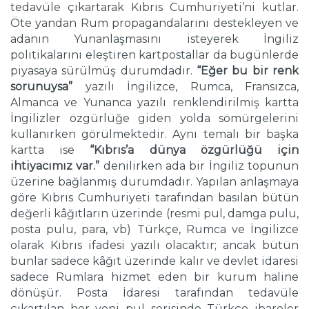
tedavüle çıkartarak Kıbrıs Cumhuriyeti’ni kutlar.
Öte yandan Rum propagandalarını destekleyen ve
adanın Yunanlaşmasını isteyerek İngiliz
politikalarını eleştiren kartpostallar da bugünlerde
piyasaya sürülmüş durumdadır.
“Eğer bu bir renk
sorunuysa”
yazılı İngilizce, Rumca, Fransızca,
Almanca ve Yunanca yazılı renklendirilmiş kartta
İngilizler özgürlüğe giden yolda sömürgelerini
kullanırken görülmektedir. Aynı temalı bir başka
kartta ise
“Kıbrıs’a dünya özgürlüğü için
ihtiyacımız var.”
denilirken ada bir İngiliz topunun
üzerine bağlanmış durumdadır. Yapılan anlaşmaya
göre Kıbrıs Cumhuriyeti tarafından basılan bütün
değerli kâğıtların üzerinde (resmi pul, damga pulu,
posta pulu, para, vb) Türkçe, Rumca ve İngilizce
olarak Kıbrıs ifadesi yazılı olacaktır; ancak bütün
bunlar sadece kâğıt üzerinde kalır ve devlet idaresi
sadece Rumlara hizmet eden bir kurum haline
dönüşür. Posta İdaresi tarafından tedavüle
çıkartılan her yeni pul serisinde Türkçe ibareler