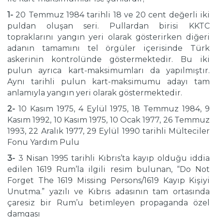
1-
20 Temmuz 1984 tarihli 18 ve 20 cent değerli iki
puldan oluşan seri. Pullardan birisi KKTC
topraklarını yangın yeri olarak gösterirken diğeri
adanın tamamını tel örgüler içerisinde Türk
askerinin kontrolünde göstermektedir. Bu iki
pulun ayrıca kart-maksimumları da yapılmıştır.
Aynı tarihli pulun kart-maksimumu adayı tam
anlamıyla yangın yeri olarak göstermektedir.
2-
10 Kasım 1975, 4 Eylül 1975, 18 Temmuz 1984, 9
Kasım 1992, 10 Kasım 1975, 10 Ocak 1977, 26 Temmuz
1993, 22 Aralık 1977, 29 Eylül 1990 tarihli Mülteciler
Fonu Yardım Pulu
3-
3 Nisan 1995 tarihli Kıbrıs’ta kayıp olduğu iddia
edilen 1619 Rum’la ilgili resim bulunan, “Do Not
Forget The 1619 Missing Persons/1619 Kayıp Kişiyi
Unutma.” yazılı ve Kıbrıs adasının tam ortasında
çaresiz bir Rum’u betimleyen propaganda özel
damgası