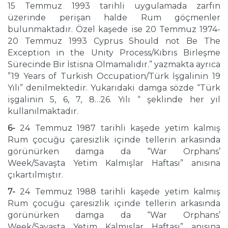
15 Temmuz 1993 tarihli uygulamada zarfın
üzerinde perişan halde Rum göçmenler
bulunmaktadır. Özel kaşede ise 20 Temmuz 1974-
20 Temmuz 1993 Cyprus Should not Be The
Exception in the Unity Process/Kıbrıs Birleşme
Sürecinde Bir İstisna Olmamalıdır.” yazmakta ayrıca
”19 Years of Turkish Occupation/Türk İşgalinin 19
Yılı” denilmektedir. Yukarıdaki damga sözde “Türk
işgalinin 5, 6, 7, 8…26. Yılı “ şeklinde her yıl
kullanılmaktadır.
6-
24 Temmuz 1987 tarihli kaşede yetim kalmış
Rum çocuğu çaresizlik içinde tellerin arkasında
görünürken damga da “War Orphans’
Week/Savaşta Yetim Kalmışlar Haftası” anısına
çıkartılmıştır.
7-
24 Temmuz 1988 tarihli kaşede yetim kalmış
Rum çocuğu çaresizlik içinde tellerin arkasında
görünürken damga da “War Orphans’
Week/Savaşta Yetim Kalmışlar Haftası” anısına