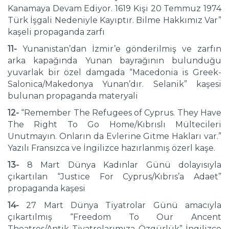
Kanamaya Devam Ediyor. 1619 Kişi 20 Temmuz 1974
Türk İşgali Nedeniyle Kayıptır. Bilme Hakkımız Var”
kaşeli propaganda zarfı
11-
Yunanistan’dan İzmir’e gönderilmiş ve zarfın
arka kapağında Yunan bayrağının bulunduğu
yuvarlak bir özel damgada “Macedonia is Greek-
Salonica/Makedonya Yunan’dır. Selanik” kaşesi
bulunan propaganda materyali
12-
“Remember The Refugees of Cyprus. They Have
The Right To Go Home/Kıbrıslı Mültecileri
Unutmayın. Onların da Evlerine Gitme Hakları var.”
Yazılı Fransızca ve İngilizce hazırlanmış özerl kaşe.
13-
8 Mart Dünya Kadınlar Günü dolayısıyla
çıkartılan “Justice For Cyprus/Kıbrıs’a Adaet”
propaganda kaşesi
14-
27 Mart Dünya Tiyatrolar Günü amacıyla
çıkartılmış “Freedom To Our Ancent
Theatres/Antik Tiyatrolarımıza Özgürlük” İngilizce