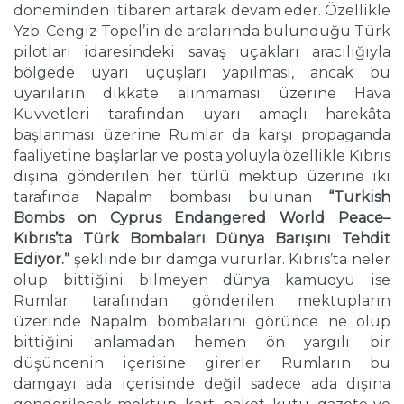
döneminden itibaren artarak devam eder. Özellikle
Yzb. Cengiz Topel’in de aralarında bulunduğu Türk
pilotları idaresindeki savaş uçakları aracılığıyla
bölgede uyarı uçuşları yapılması, ancak bu
uyarıların dikkate alınmaması üzerine Hava
Kuvvetleri tarafından uyarı amaçlı harekâta
başlanması üzerine Rumlar da karşı propaganda
faaliyetine başlarlar ve posta yoluyla özellikle Kıbrıs
dışına gönderilen her türlü mektup üzerine iki
tarafında Napalm bombası bulunan
“Turkish
Bombs on Cyprus Endangered World Peace–
Kıbrıs’ta Türk Bombaları Dünya Barışını Tehdit
Ediyor.”
şeklinde bir damga vururlar. Kıbrıs’ta neler
olup bittiğini bilmeyen dünya kamuoyu ise
Rumlar tarafından gönderilen mektupların
üzerinde Napalm bombalarını görünce ne olup
bittiğini anlamadan hemen ön yargılı bir
düşüncenin içerisine girerler. Rumların bu
damgayı ada içerisinde değil sadece ada dışına