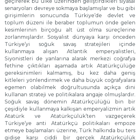
geçirerek bu ülke üzerinden geliştirdikleri siyasal
senaryoları devreye sokmaya başlamışlar ve bu gibi
girişimlerin sonucunda Türkiye’de devlet ve
toplum düzeni ile beraber toplumun önde gelen
kesimlerinin birçoğu alt üst olma süreçlerine
zorlanmışlardır. Sosyalist dünyaya karşı önceden
Türkiye’yi soğuk savaş stratejileri içinde
kullanmaya alışan Atlantik emperyalistleri,
Siyonistleri de yanlarına alarak merkezi coğrafya
fethine çıktıkları aşamada artık Atatürkçülüğe
gereksinimleri kalmamış, bu kez daha geniş
kitleleri yönlendirmek ve daha büyük coğrafyalara
egemen olabilmek doğrultusunda açıkça dini
kullanan strateji ve politikalara angaje olmuşlardır.
Soğuk savaş dönemin Atatürkçülüğü bin bir
çeşidiyle kullanmaya kalkışan emperyalizmin artık
Atatürk ve Atatürkçülük’ten vazgeçerek
Türkiye’ye anti Atatürkçü politikaları empoze
etmeye başlamaları üzerine, Türk halkında bu ters
gidişe karşı ciddi bir gerçek Atatürkçülük