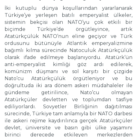
İki kutuplu dünya koşullarından yararlanarak
Türkiye’ye yerleşen batılı emperyalist ülkeler,
sistemin bekçisi olan NATO’yu çok etkili bir
biçimde Türkiye’de örgütleyince, artık
Atatürkçülük NATO’nun eline geçiyor ve Türk
ordusunu bütünüyle Atlantik emperyalizmine
bağımlı kılma sürecinde Natoculuk Atatürkçülük
olarak ifade edilmeye başlanıyordu. Atatürk’ün
anti-emperyalist kimliği göz ardı edilerek,
komünizm düşmanı ve sol karşıtı bir çizgide
Nato’cu Atatürkçülük örgütleniyor ve bu
doğrultuda iki ara dönem askeri müdahaleler ile
gündeme getirilince, Nato’cu olmayan
Atatürkçüler devletten ve toplumdan tasfiye
ediliyorlardı. Sovyetler Birliğinin dağıtılması
sürecinde, Türkiye tam anlamıyla bir NATO darbesi
ile askeri rejime kaydırılınca gerçek Atatürkçüler
devlet, üniversite ve basın gibi ülke yaşamını
birinci derecede etkileyen merkezlerden