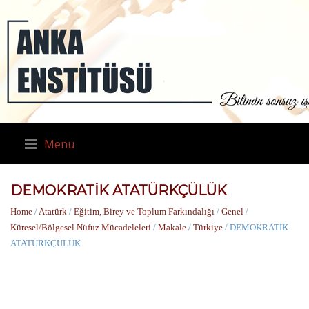
Menu
DEMOKRATİK ATATÜRKÇÜLÜK
Home
/
Atatürk
/
Eğitim, Birey ve Toplum Farkındalığı
/
Genel
/
Küresel/Bölgesel Nüfuz Mücadeleleri
/
Makale
/
Türkiye
/ DEMOKRATİK
ATATÜRKÇÜLÜK