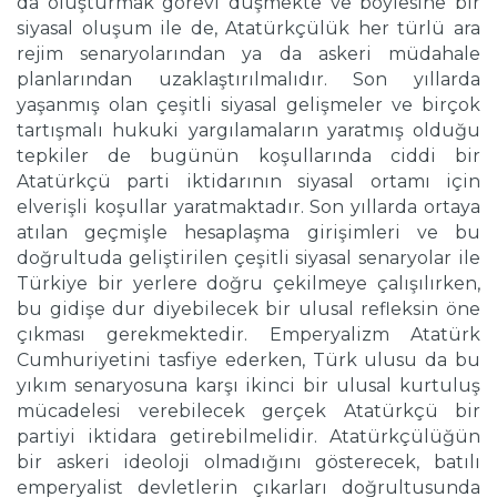
da oluşturmak görevi düşmekte ve böylesine bir
siyasal oluşum ile de, Atatürkçülük her türlü ara
rejim senaryolarından ya da askeri müdahale
planlarından uzaklaştırılmalıdır. Son yıllarda
yaşanmış olan çeşitli siyasal gelişmeler ve birçok
tartışmalı hukuki yargılamaların yaratmış olduğu
tepkiler de bugünün koşullarında ciddi bir
Atatürkçü parti iktidarının siyasal ortamı için
elverişli koşullar yaratmaktadır. Son yıllarda ortaya
atılan geçmişle hesaplaşma girişimleri ve bu
doğrultuda geliştirilen çeşitli siyasal senaryolar ile
Türkiye bir yerlere doğru çekilmeye çalışılırken,
bu gidişe dur diyebilecek bir ulusal refleksin öne
çıkması gerekmektedir. Emperyalizm Atatürk
Cumhuriyetini tasfiye ederken, Türk ulusu da bu
yıkım senaryosuna karşı ikinci bir ulusal kurtuluş
mücadelesi verebilecek gerçek Atatürkçü bir
partiyi iktidara getirebilmelidir. Atatürkçülüğün
bir askeri ideoloji olmadığını gösterecek, batılı
emperyalist devletlerin çıkarları doğrultusunda