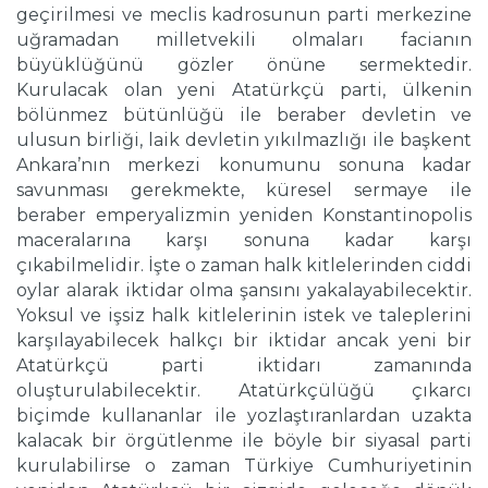
geçirilmesi ve meclis kadrosunun parti merkezine
uğramadan milletvekili olmaları facianın
büyüklüğünü gözler önüne sermektedir.
Kurulacak olan yeni Atatürkçü parti, ülkenin
bölünmez bütünlüğü ile beraber devletin ve
ulusun birliği, laik devletin yıkılmazlığı ile başkent
Ankara’nın merkezi konumunu sonuna kadar
savunması gerekmekte, küresel sermaye ile
beraber emperyalizmin yeniden Konstantinopolis
maceralarına karşı sonuna kadar karşı
çıkabilmelidir. İşte o zaman halk kitlelerinden ciddi
oylar alarak iktidar olma şansını yakalayabilecektir.
Yoksul ve işsiz halk kitlelerinin istek ve taleplerini
karşılayabilecek halkçı bir iktidar ancak yeni bir
Atatürkçü parti iktidarı zamanında
oluşturulabilecektir. Atatürkçülüğü çıkarcı
biçimde kullananlar ile yozlaştıranlardan uzakta
kalacak bir örgütlenme ile böyle bir siyasal parti
kurulabilirse o zaman Türkiye Cumhuriyetinin