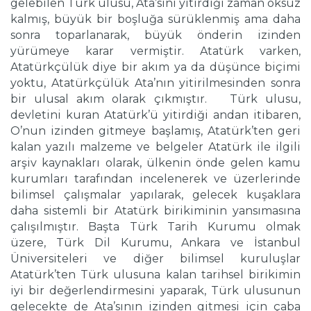
gelebilen Türk ulusu, Ata’sını yitirdiği zaman öksüz
kalmış, büyük bir boşluğa sürüklenmiş ama daha
sonra toparlanarak, büyük önderin izinden
yürümeye karar vermiştir. Atatürk varken,
Atatürkçülük diye bir akım ya da düşünce biçimi
yoktu, Atatürkçülük Ata’nın yitirilmesinden sonra
bir ulusal akım olarak çıkmıştır. Türk ulusu,
devletini kuran Atatürk’ü yitirdiği andan itibaren,
O’nun izinden gitmeye başlamış, Atatürk’ten geri
kalan yazılı malzeme ve belgeler Atatürk ile ilgili
arşiv kaynakları olarak, ülkenin önde gelen kamu
kurumları tarafından incelenerek ve üzerlerinde
bilimsel çalışmalar yapılarak, gelecek kuşaklara
daha sistemli bir Atatürk birikiminin yansımasına
çalışılmıştır. Başta Türk Tarih Kurumu olmak
üzere, Türk Dil Kurumu, Ankara ve İstanbul
Üniversiteleri ve diğer bilimsel kuruluşlar
Atatürk’ten Türk ulusuna kalan tarihsel birikimin
iyi bir değerlendirmesini yaparak, Türk ulusunun
gelecekte de Ata’sının izinden gitmesi için çaba