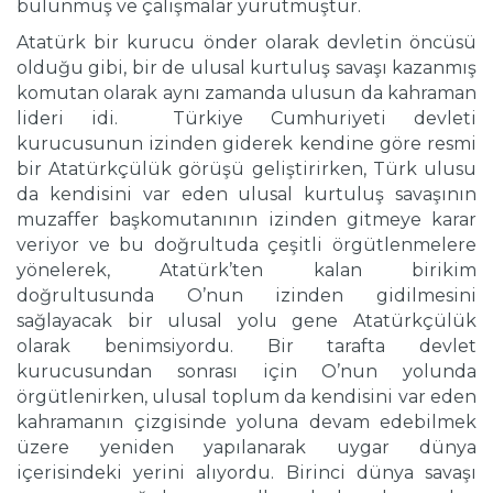
bulunmuş ve çalışmalar yürütmüştür.
Atatürk bir kurucu önder olarak devletin öncüsü
olduğu gibi, bir de ulusal kurtuluş savaşı kazanmış
komutan olarak aynı zamanda ulusun da kahraman
lideri idi. Türkiye Cumhuriyeti devleti
kurucusunun izinden giderek kendine göre resmi
bir Atatürkçülük görüşü geliştirirken, Türk ulusu
da kendisini var eden ulusal kurtuluş savaşının
muzaffer başkomutanının izinden gitmeye karar
veriyor ve bu doğrultuda çeşitli örgütlenmelere
yönelerek, Atatürk’ten kalan birikim
doğrultusunda O’nun izinden gidilmesini
sağlayacak bir ulusal yolu gene Atatürkçülük
olarak benimsiyordu. Bir tarafta devlet
kurucusundan sonrası için O’nun yolunda
örgütlenirken, ulusal toplum da kendisini var eden
kahramanın çizgisinde yoluna devam edebilmek
üzere yeniden yapılanarak uygar dünya
içerisindeki yerini alıyordu. Birinci dünya savaşı