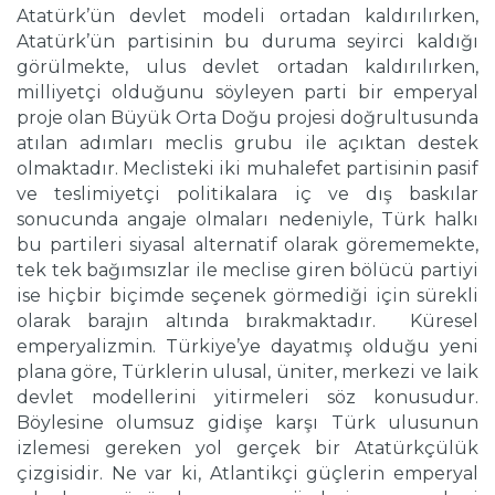
Atatürk’ün devlet modeli ortadan kaldırılırken,
Atatürk’ün partisinin bu duruma seyirci kaldığı
görülmekte, ulus devlet ortadan kaldırılırken,
milliyetçi olduğunu söyleyen parti bir emperyal
proje olan Büyük Orta Doğu projesi doğrultusunda
atılan adımları meclis grubu ile açıktan destek
olmaktadır. Meclisteki iki muhalefet partisinin pasif
ve teslimiyetçi politikalara iç ve dış baskılar
sonucunda angaje olmaları nedeniyle, Türk halkı
bu partileri siyasal alternatif olarak görememekte,
tek tek bağımsızlar ile meclise giren bölücü partiyi
ise hiçbir biçimde seçenek görmediği için sürekli
olarak barajın altında bırakmaktadır. Küresel
emperyalizmin. Türkiye’ye dayatmış olduğu yeni
plana göre, Türklerin ulusal, üniter, merkezi ve laik
devlet modellerini yitirmeleri söz konusudur.
Böylesine olumsuz gidişe karşı Türk ulusunun
izlemesi gereken yol gerçek bir Atatürkçülük
çizgisidir. Ne var ki, Atlantikçi güçlerin emperyal