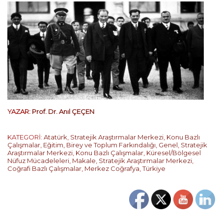
YAZAR:
Prof. Dr. Anıl ÇEÇEN
KATEGORİ:
Atatürk
,
Stratejik Araştırmalar Merkezi
,
Konu Bazlı
Çalışmalar
,
Eğitim, Birey ve Toplum Farkındalığı
,
Genel
,
Stratejik
Araştırmalar Merkezi
,
Konu Bazlı Çalışmalar
,
Küresel/Bölgesel
Nüfuz Mücadeleleri
,
Makale
,
Stratejik Araştırmalar Merkezi
,
Coğrafi Bazlı Çalışmalar
,
Merkez Coğrafya
,
Türkiye
…