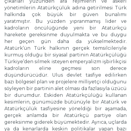
çıkarları yüzünden ara rejimlerin ve askeri
yönetimlerin Atatürkçülük adına getirilmesi Türk
halkında çok büyük bir güven bunalımı
yaratmıştır. Bu yüzden yıpranmamış lider ve
kadroların öncülüğünde yeni bir Atatürkçü
harekete gereksinme duyulmakta ve bu duygu
her geçen gün daha da yükselmektedir.
Atatürk’ün Türk halkının gerçek temsilcileriyle
kurmuş olduğu bir siyasal partinin Atatürkçülüğü
Türkiye’den silmek isteyen emperyalizm işbirlikçisi
kadroların eline geçmesi son derece
düşündürücüdür. Ulus devlet tasfiye edilirken
bazı bölgesel plan ve projelere milliyetçi olduğunu
söyleyen bir partinin alet olması da fazlasıyla üzücü
bir durumdur. Eskiden Atatürkçülüğü kullanan
kesimlerin, günümüzde bütünüyle bir Atatürk ve
Atatürkçülük tasfiyesine yöneldiği bir aşamada,
gerçek anlamda bir Atatürkçü partiye olan
gereksinme giderek büyümektedir. Ayrıca, uçlarda
ya da kenarlarda keskin politikalar yapan bazı