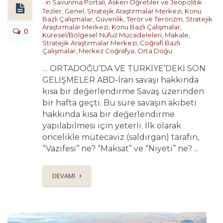
in
Savunma Portalı
,
Askeri Öğretiler ve Jeopolitik
Tezler
,
Genel
,
Stratejik Araştırmalar Merkezi
,
Konu
Bazlı Çalışmalar
,
Güvenlik, Terör ve Terörizm
,
Stratejik
Araştırmalar Merkezi
,
Konu Bazlı Çalışmalar
,
0
Küresel/Bölgesel Nüfuz Mücadeleleri
,
Makale
,
Stratejik Araştırmalar Merkezi
,
Coğrafi Bazlı
Çalışmalar
,
Merkez Coğrafya
,
Orta Doğu
… ORTADOĞU’DA VE TÜRKİYE’DEKİ SON
GELİŞMELER ABD-İran savaşı hakkında
kısa bir değerlendirme Savaş üzerinden
bir hafta geçti. Bu süre savaşın akıbeti
hakkında kısa bir değerlendirme
yapılabilmesi için yeterli. İlk olarak
öncelikle mütecaviz (saldırgan) tarafın,
‘’Vazifesi’’ ne? ‘’Maksat’’ ve ‘’Niyeti’’ ne? ...
DEVAMI