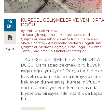
KÜRESEL GELİŞMELER VE YENİ ORTA
16
DOĞU
EKI
by
Prof. Dr. Sait YILMAZ
in
Stratejik Araştırmalar Merkezi
,
Konu Bazlı
Çalışmalar
,
Küresel/Bölgesel Nüfuz Mücadeleleri
,
Makale
,
Stratejik Araştırmalar Merkezi
,
Coğrafi Bazlı
Çalışmalar
,
Merkez Coğrafya
,
Orta Doğu
,
Savunma
0
Portalı
,
Savunma Politikaları ve Stratejileri
… KÜRESEL GELİŞMELER VE YENİ ORTA
DOĞU “Daha az acı çekmek için, büyük
ışığa doğru yürüyün.” Dünya tarihinin en
kasvetli döneminde hızla ilerliyoruz. Bizi
bekleyen dünya savaşı küresel nüfusun
dörtte üçünü yok ederken, sonrasında
biyoteknoloji sayesinde insanlık da başka
bir ...