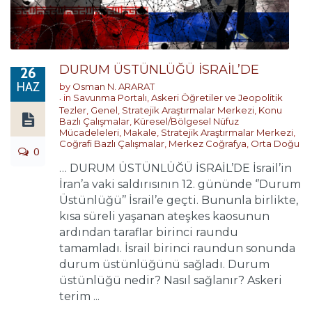
DURUM ÜSTÜNLÜĞÜ İSRAİL’DE
26
HAZ
by
Osman N. ARARAT
in
Savunma Portalı
,
Askeri Öğretiler ve Jeopolitik
Tezler
,
Genel
,
Stratejik Araştırmalar Merkezi
,
Konu
Bazlı Çalışmalar
,
Küresel/Bölgesel Nüfuz
Mücadeleleri
,
Makale
,
Stratejik Araştırmalar Merkezi
,
Coğrafi Bazlı Çalışmalar
,
Merkez Coğrafya
,
Orta Doğu
0
… DURUM ÜSTÜNLÜĞÜ İSRAİL’DE İsrail’in
İran’a vaki saldırısının 12. gününde ‘’Durum
Üstünlüğü’’ İsrail’e geçti. Bununla birlikte,
kısa süreli yaşanan ateşkes kaosunun
ardından taraflar birinci raundu
tamamladı. İsrail birinci raundun sonunda
durum üstünlüğünü sağladı. Durum
üstünlüğü nedir? Nasıl sağlanır? Askeri
terim ...