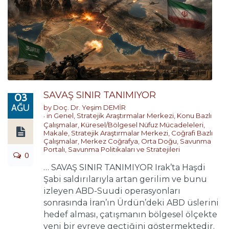
SAVAŞ SINIR TANIMIYOR
03
AĞU
by
Doç. Dr. Yeşim DEMİR
in
Genel
,
Stratejik Araştırmalar Merkezi
,
Konu Bazlı
Çalışmalar
,
Küresel/Bölgesel Nüfuz Mücadeleleri
,
Makale
,
Stratejik Araştırmalar Merkezi
,
Coğrafi Bazlı
Çalışmalar
,
Merkez Coğrafya
,
Orta Doğu
,
Savunma
Portalı
,
Savunma Politikaları ve Stratejileri
0
… SAVAŞ SINIR TANIMIYOR Irak’ta Haşdi
Şabi saldırılarıyla artan gerilim ve bunu
izleyen ABD-Suudi operasyonları
sonrasında İran’ın Ürdün’deki ABD üslerini
hedef alması, çatışmanın bölgesel ölçekte
yeni bir evreye geçtiğini göstermektedir.