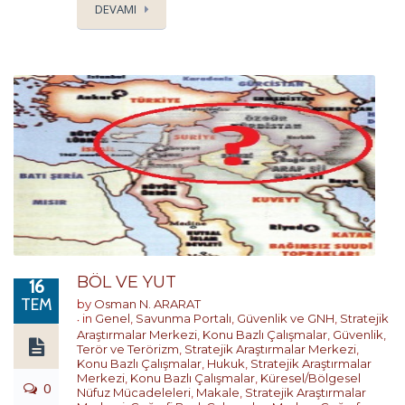
DEVAMI
BÖL VE YUT
16
TEM
by
Osman N. ARARAT
in
Genel
,
Savunma Portalı
,
Güvenlik ve GNH
,
Stratejik
Araştırmalar Merkezi
,
Konu Bazlı Çalışmalar
,
Güvenlik,
Terör ve Terörizm
,
Stratejik Araştırmalar Merkezi
,
Konu Bazlı Çalışmalar
,
Hukuk
,
Stratejik Araştırmalar
Merkezi
,
Konu Bazlı Çalışmalar
,
Küresel/Bölgesel
0
Nüfuz Mücadeleleri
,
Makale
,
Stratejik Araştırmalar