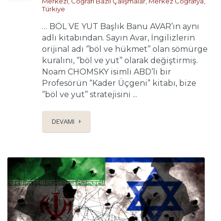
Merkezi
,
Coğrafi Bazlı Çalışmalar
,
Merkez Coğrafya
,
Türkiye
… BÖL VE YUT Başlık Banu AVAR’ın aynı
adlı kitabından. Sayın Avar, İngilizlerin
orijinal adı ‘’böl ve hükmet’’ olan sömürge
kuralını, ‘’böl ve yut’’ olarak değiştirmiş.
Noam CHOMSKY isimli ABD’li bir
Profesörün “Kader Üçgeni” kitabı, bize
‘’böl ve yut’’ stratejisini ...
DEVAMI