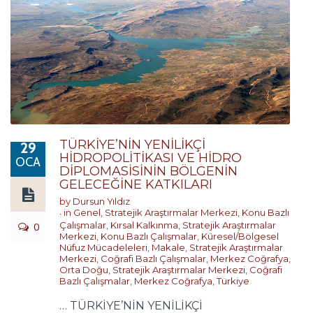
TÜRKİYE’NİN YENİLİKÇİ
29
HİDROPOLİTİKASI VE HİDRO
OCA
DİPLOMASİSİNİN BÖLGENİN
GELECEĞİNE KATKILARI
by
Dursun Yıldız
in
Genel
,
Stratejik Araştırmalar Merkezi
,
Konu Bazlı
0
Çalışmalar
,
Kırsal Kalkınma
,
Stratejik Araştırmalar
Merkezi
,
Konu Bazlı Çalışmalar
,
Küresel/Bölgesel
Nüfuz Mücadeleleri
,
Makale
,
Stratejik Araştırmalar
Merkezi
,
Coğrafi Bazlı Çalışmalar
,
Merkez Coğrafya
,
Orta Doğu
,
Stratejik Araştırmalar Merkezi
,
Coğrafi
Bazlı Çalışmalar
,
Merkez Coğrafya
,
Türkiye
… TÜRKİYE’NİN YENİLİKÇİ