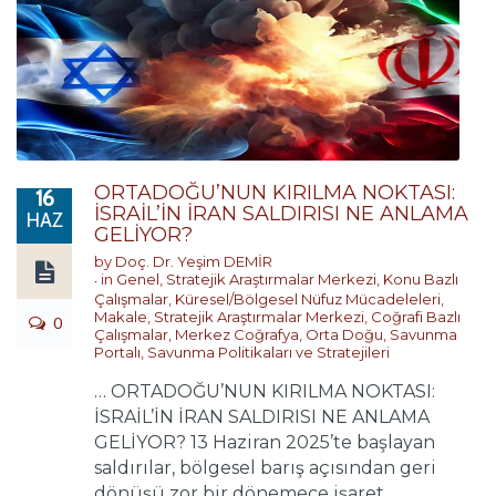
ORTADOĞU’NUN KIRILMA NOKTASI:
16
İSRAİL’İN İRAN SALDIRISI NE ANLAMA
HAZ
GELİYOR?
by
Doç. Dr. Yeşim DEMİR
in
Genel
,
Stratejik Araştırmalar Merkezi
,
Konu Bazlı
Çalışmalar
,
Küresel/Bölgesel Nüfuz Mücadeleleri
,
Makale
,
Stratejik Araştırmalar Merkezi
,
Coğrafi Bazlı
0
Çalışmalar
,
Merkez Coğrafya
,
Orta Doğu
,
Savunma
Portalı
,
Savunma Politikaları ve Stratejileri
… ORTADOĞU’NUN KIRILMA NOKTASI:
İSRAİL’İN İRAN SALDIRISI NE ANLAMA
GELİYOR? 13 Haziran 2025’te başlayan
saldırılar, bölgesel barış açısından geri
dönüşü zor bir dönemece işaret