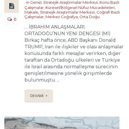
in
Genel
,
Stratejik Araştırmalar Merkezi
,
Konu Bazlı
Çalışmalar
,
Küresel/Bölgesel Nüfuz Mücadeleleri
,
Makale
,
Stratejik Araştırmalar Merkezi
,
Coğrafi Bazlı
Çalışmalar
,
Merkez Coğrafya
,
Orta Doğu
0
… İBRAHİM ANLAŞMALARI:
ORTADOĞU’NUN YENİ DENGESİ (Mİ)
Birkaç hafta önce, ABD Başkanı Donald
TRUMP, İran ile ilişkiler ve olası anlaşmalar
konusunda farklı mesajlar verirken, diğer
taraftan da Ortadoğu ülkeleri ve Türkiye
ile İsrail arasında normalleşme sürecinin
genişletilmesine yönelik girişimlerde
bulunmuştu. ...
DEVAMI