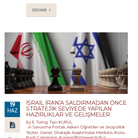
DEVAMI
İSRAİL İRAN’A SALDIRMADAN ÖNCE
19
STRATEJİK SEVİYEDE YAPILAN
HAZ
HAZIRLIKLAR VE GELİŞMELER
by
E. Tümg. Taci KURUL
in
Savunma Portalı
,
Askeri Öğretiler ve Jeopolitik
Tezler
,
Genel
,
Stratejik Araştırmalar Merkezi
,
Konu
Bazlı Çalışmalar
,
Küresel/Bölgesel Nüfuz