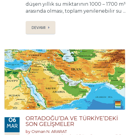
düşen yıllık su miktarının 1000 – 1700 m³
arasında olması, toplam yenilenebilir su ...
DEVAMI
ORTADOĞU’DA VE TÜRKİYE’DEKİ
06
SON GELİŞMELER
MAR
by
Osman N. ARARAT