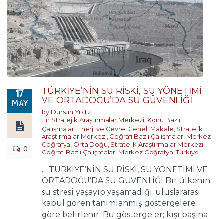
TÜRKİYE’NİN SU RİSKİ, SU YÖNETİMİ
17
VE ORTADOĞU’DA SU GÜVENLİĞİ
MAY
by
Dursun Yıldız
in
Stratejik Araştırmalar Merkezi
,
Konu Bazlı
Çalışmalar
,
Enerji ve Çevre
,
Genel
,
Makale
,
Stratejik
Araştırmalar Merkezi
,
Coğrafi Bazlı Çalışmalar
,
Merkez
Coğrafya
,
Orta Doğu
,
Stratejik Araştırmalar Merkezi
,
0
Coğrafi Bazlı Çalışmalar
,
Merkez Coğrafya
,
Türkiye
… TÜRKİYE’NİN SU RİSKİ, SU YÖNETİMİ VE
ORTADOĞU’DA SU GÜVENLİĞİ Bir ülkenin
su stresi yaşayıp yaşamadığı, uluslararası
kabul gören tanımlanmış göstergelere
göre belirlenir. Bu göstergeler; kişi başına