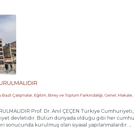
KURULMALIDIR
 Bazlı Çalışmalar
,
Eğitim, Birey ve Toplum Farkındalığı
,
Genel
,
Makale
,
LMALIDIR Prof. Dr. Anıl ÇEÇEN Türkiye Cumhuriyeti, bi
yet devletidir. Bütün dünyada olduğu gibi her cumhuriy
i sonucunda kurulmuş olan siyasal yapılanmalardır. ...