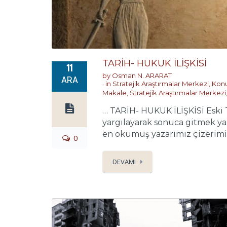
TARİH- HUKUK İLİŞKİSİ
11
by
Osman N. ARARAT
ARA
in
Stratejik Araştırmalar Merkezi
,
Konu
Makale
,
Stratejik Araştırmalar Merkezi
… TARİH- HUKUK İLİŞKİSİ Eski 
yargılayarak sonuca gitmek yan
en okumuş yazarımız çizerimiz 
0
DEVAMI