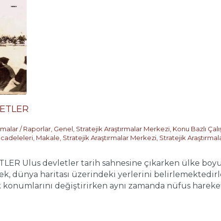
ETLER
şmalar / Raporlar
,
Genel
,
Stratejik Araştırmalar Merkezi
,
Konu Bazlı Çal
cadeleleri
,
Makale
,
Stratejik Araştırmalar Merkezi
,
Stratejik Araştırma
 Ulus devletler tarih sahnesine çıkarken ülke boyutla
ek, dünya haritası üzerindeki yerlerini belirlemektedirl
ik konumlarını değiştirirken aynı zamanda nüfus hareketl