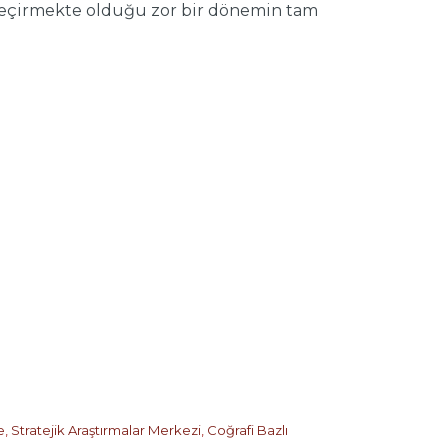
n geçirmekte olduğu zor bir dönemin tam
e
,
Stratejik Araştırmalar Merkezi
,
Coğrafi Bazlı