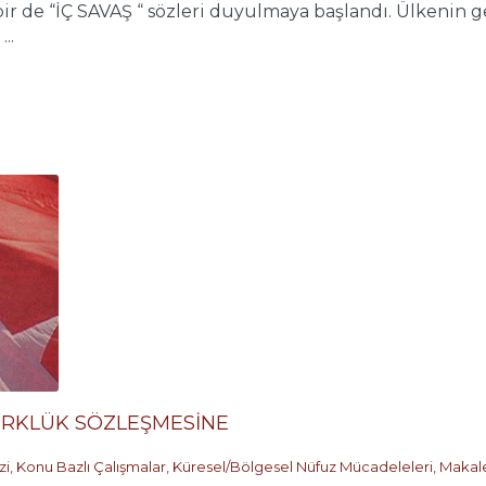
 bir de “İÇ SAVAŞ “ sözleri duyulmaya başlandı. Ülkeni
..
ÜRKLÜK SÖZLEŞMESİNE
zi
,
Konu Bazlı Çalışmalar
,
Küresel/Bölgesel Nüfuz Mücadeleleri
,
Makal