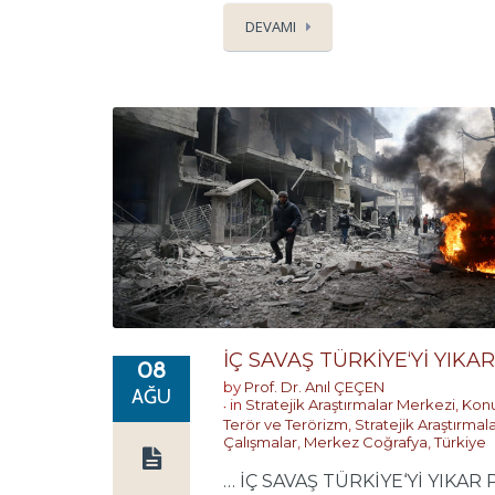
DEVAMI
İÇ SAVAŞ TÜRKİYE‘Yİ YIKAR
08
by
Prof. Dr. Anıl ÇEÇEN
AĞU
in
Stratejik Araştırmalar Merkezi
,
Konu
Terör ve Terörizm
,
Stratejik Araştırmal
Çalışmalar
,
Merkez Coğrafya
,
Türkiye
… İÇ SAVAŞ TÜRKİYE‘Yİ YIKAR P