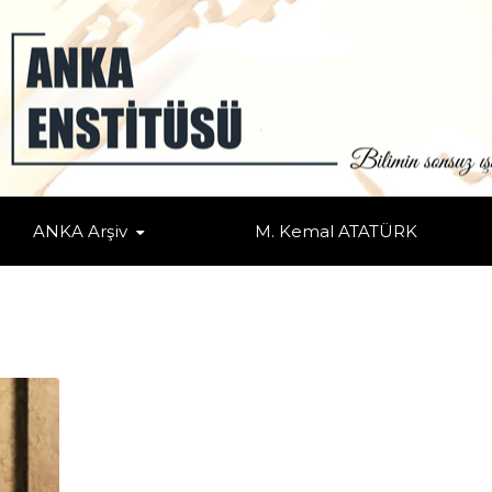
ANKA Arşiv
M. Kemal ATATÜRK