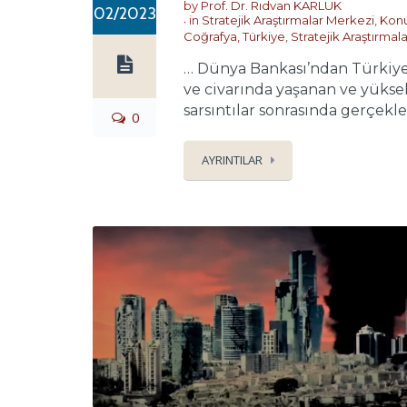
by
Prof. Dr. Rıdvan KARLUK
02/2023
in
Stratejik Araştırmalar Merkezi
,
Konu
Coğrafya
,
Türkiye
,
Stratejik Araştırmal
… Dünya Bankası’ndan Türkiye
ve civarında yaşanan ve yüksek
sarsıntılar sonrasında gerçekleş
0
AYRINTILAR