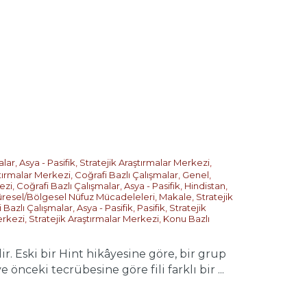
alar
,
Asya - Pasifik
,
Stratejik Araştırmalar Merkezi
,
ştırmalar Merkezi
,
Coğrafi Bazlı Çalışmalar
,
Genel
,
ezi
,
Coğrafi Bazlı Çalışmalar
,
Asya - Pasifik
,
Hindistan
,
resel/Bölgesel Nüfuz Mücadeleleri
,
Makale
,
Stratejik
 Bazlı Çalışmalar
,
Asya - Pasifik
,
Pasifik
,
Stratejik
erkezi
,
Stratejik Araştırmalar Merkezi
,
Konu Bazlı
. Eski bir Hint hikâyesine göre, bir grup
 önceki tecrübesine göre fili farklı bir ...