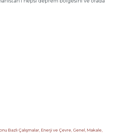
unanistan’ı hepsi deprem bölgesini ve orada
onu Bazlı Çalışmalar
,
Enerji ve Çevre
,
Genel
,
Makale
,