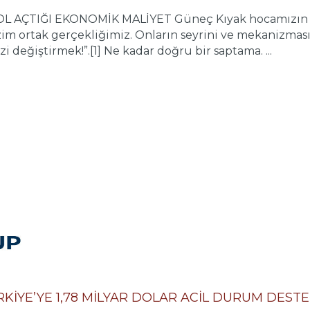
AÇTIĞI EKONOMİK MALİYET Güneç Kıyak hocamızın söyle
im ortak gerçekliğimiz. Onların seyrini ve mekanizmas
 değiştirmek!”.[1] Ne kadar doğru bir saptama. ...
İYE’YE 1,78 MİLYAR DOLAR ACİL DURUM DESTE