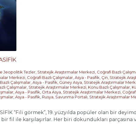
ASİFİK
e Jeopolitik Tezler
,
Stratejik Araştırmalar Merkezi
,
Coğrafi Bazlı Çalışm
rmalar Merkezi
,
Coğrafi Bazlı Çalışmalar
,
Asya - Pasifik
,
Çin
,
Stratejik Ara
 Bazlı Çalışmalar
,
Asya - Pasifik
,
Güney Asya
,
Stratejik Araştırmalar Merk
zlı Çalışmalar
,
Stratejik Araştırmalar Merkezi
,
Konu Bazlı Çalışmalar
,
Kü
ışmalar
,
Asya - Pasifik
,
Orta Asya
,
Stratejik Araştırmalar Merkezi
,
Coğrafi
ışmalar
,
Asya - Pasifik
,
Rusya
,
Savunma Portalı
,
Stratejik Araştırmalar M
İK “Fili görmek”, 19. yüzyılda popüler olan bir deyimdir
ir fil ile karşılaşırlar. Her biri dokundukları parçasına ve