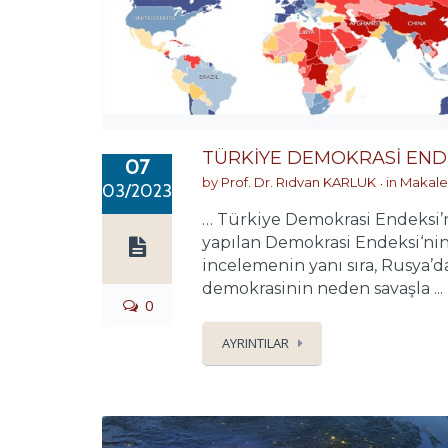
TÜRKİYE DEMOKRASİ ENDE
07
by
Prof. Dr. Rıdvan KARLUK
in
Makale
03/2023
… Türkiye Demokrasi Endeksi’nd
yapılan Demokrasi Endeksi‘nin
incelemenin yanı sıra, Rusya’
demokrasinin neden savaşla ...
0
AYRINTILAR