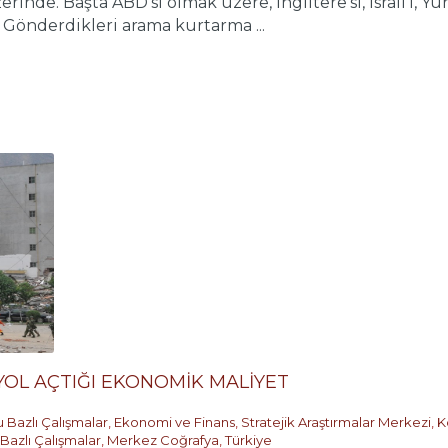
inde. Başta ABD’si olmak üzere, İngiltere’si, İsrail’i, Y
r. Gönderdikleri arama kurtarma ...
YOL AÇTIĞI EKONOMİK MALİYET
 Bazlı Çalışmalar
,
Ekonomi ve Finans
,
Stratejik Araştırmalar Merkezi
,
K
 Bazlı Çalışmalar
,
Merkez Coğrafya
,
Türkiye