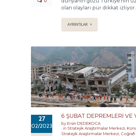
0
dünyanın gözü Türkiye’nin üzer
olan olayları pür dikkat izliyo
AYRINTILAR
6 ŞUBAT DEPREMLERİ VE 
27
by
Ersin DEDEKOCA
02/2023
in
Stratejik Araştırmalar Merkezi
,
Konu
Stratejik Araştırmalar Merkezi
,
Coğrafi