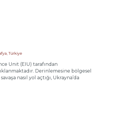
afya
,
Türkiye
nce Unit (EIU) tarafından
çıklanmaktadır. Derinlemesine bölgesel
vaşa nasıl yol açtığı, Ukrayna’da