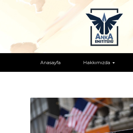
COĞRAFI BAZLI ÇALIŞMALAR
Anasayfa
Hakkımızda
Home
/
ABD
/
Ekonomi ve Finans
/
Küresel/Bölgesel Nüfuz Müc