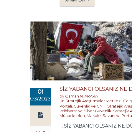
AYRINTILAR
SİZ YABANCI OLSANIZ N
01
by
Osman N. ARARAT
03/2023
in
Stratejik Araştırmalar Merkezi
,
Çalı
Portalı
,
Güvenlik ve GNH
,
Stratejik Ara
İstihbarat ve Siber Güvenlik
,
Stratejik 
Mücadeleleri
,
Makale
,
Savunma Portal
… SİZ YABANCI OLSANIZ NE D