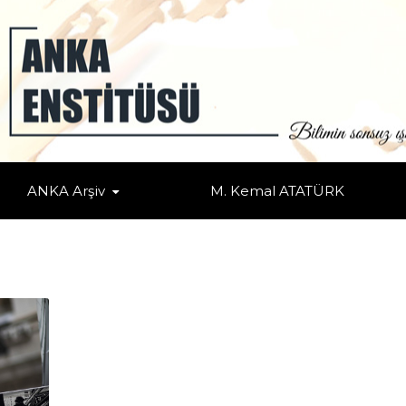
ANKA Arşiv
M. Kemal ATATÜRK
adeleleri
/
Makale
/