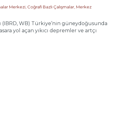
malar Merkezi
,
Coğrafi Bazlı Çalışmalar
,
Merkez
sı (IBRD, WB) Türkiye’nin güneydoğusunda
sara yol açan yıkıcı depremler ve artçı