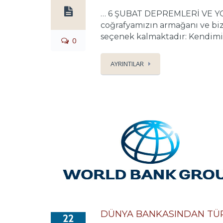
… 6 ŞUBAT DEPREMLERİ VE YOL 
coğrafyamızın armağanı ve biz
seçenek kalmaktadır: Kendimizi
0
AYRINTILAR
DÜNYA BANKASINDAN TÜRK
22