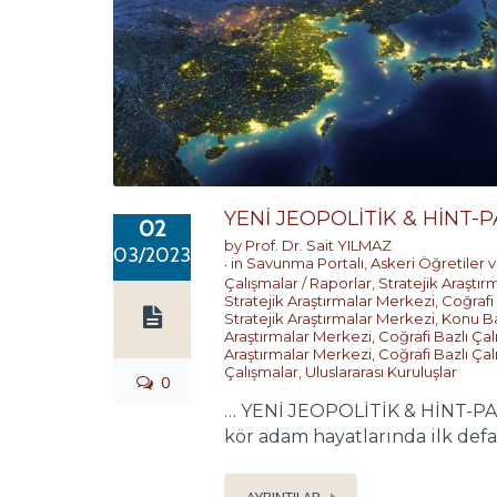
YENİ JEOPOLİTİK & HİNT-P
02
by
Prof. Dr. Sait YILMAZ
03/2023
in
Savunma Portalı
,
Askeri Öğretiler v
Çalışmalar / Raporlar
,
Stratejik Araştı
Stratejik Araştırmalar Merkezi
,
Coğrafi
Stratejik Araştırmalar Merkezi
,
Konu Ba
Araştırmalar Merkezi
,
Coğrafi Bazlı Çal
Araştırmalar Merkezi
,
Coğrafi Bazlı Çal
Çalışmalar
,
Uluslararası Kuruluşlar
0
… YENİ JEOPOLİTİK & HİNT-PASİF
kör adam hayatlarında ilk defa b