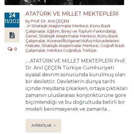
ATATÜRK VE MİLLET MEKTEPLERİ
24
11/2020
by
Prof. Dr. Anıl ÇEÇEN
in
Stratejik Araştırmalar Merkezi
,
Konu Bazlı
Çalışmalar
,
Eğitim, Birey ve Toplum Farkındalığı
,
Genel
,
Stratejik Araştırmalar Merkezi
,
Konu Bazlı
Çalışmalar
,
Küresel/Bölgesel Nüfuz Mücadeleleri
,
Makale
,
Stratejik Araştırmalar Merkezi
,
Coğrafi Bazlı
0
Çalışmalar
,
Merkez Coğrafya
,
Türkiye
… ATATÜRK VE MİLLET MEKTEPLERİ Prof.
Dr. Anıl ÇEÇEN Türkiye Cumhuriyeti
siyasal devrim sonucunda kurulmuş olan
bir devlettir. Devletlerin dünya tarihi
içinde meydana çıkarken, ortaya çıktıkları
zamanın uluslararası konjonktürüne göre
biçimlendiği ve bu doğrultuda belirli bir
modeli benimseyerek ve zamanla ...
AYRINTILAR