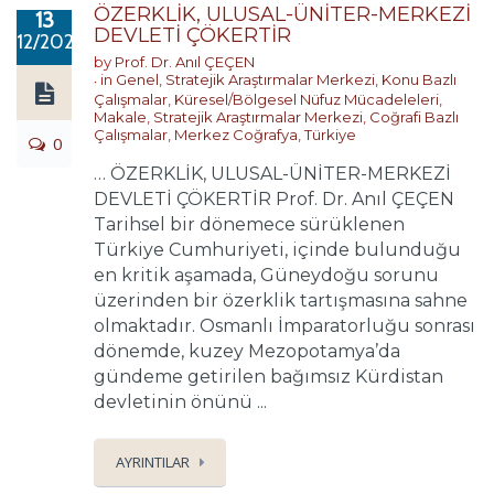
ÖZERKLİK, ULUSAL-ÜNİTER-MERKEZİ
13
DEVLETİ ÇÖKERTİR
12/2020
by
Prof. Dr. Anıl ÇEÇEN
in
Genel
,
Stratejik Araştırmalar Merkezi
,
Konu Bazlı
Çalışmalar
,
Küresel/Bölgesel Nüfuz Mücadeleleri
,
Makale
,
Stratejik Araştırmalar Merkezi
,
Coğrafi Bazlı
Çalışmalar
,
Merkez Coğrafya
,
Türkiye
0
… ÖZERKLİK, ULUSAL-ÜNİTER-MERKEZİ
DEVLETİ ÇÖKERTİR Prof. Dr. Anıl ÇEÇEN
Tarihsel bir dönemece sürüklenen
Türkiye Cumhuriyeti, içinde bulunduğu
en kritik aşamada, Güneydoğu sorunu
üzerinden bir özerklik tartışmasına sahne
olmaktadır. Osmanlı İmparatorluğu sonrası
dönemde, kuzey Mezopotamya’da
gündeme getirilen bağımsız Kürdistan
devletinin önünü ...
AYRINTILAR