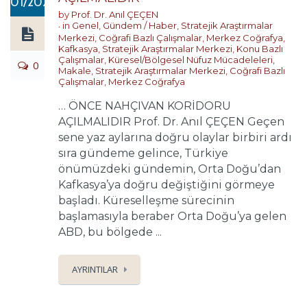
01/2021
by
Prof. Dr. Anıl ÇEÇEN
in
Genel
,
Gündem / Haber
,
Stratejik Araştırmalar
Merkezi
,
Coğrafi Bazlı Çalışmalar
,
Merkez Coğrafya
,
Kafkasya
,
Stratejik Araştırmalar Merkezi
,
Konu Bazlı
Çalışmalar
,
Küresel/Bölgesel Nüfuz Mücadeleleri
,
0
Makale
,
Stratejik Araştırmalar Merkezi
,
Coğrafi Bazlı
Çalışmalar
,
Merkez Coğrafya
… ÖNCE NAHÇIVAN KORİDORU
AÇILMALIDIR Prof. Dr. Anıl ÇEÇEN Geçen
sene yaz aylarına doğru olaylar birbiri ardı
sıra gündeme gelince, Türkiye
önümüzdeki gündemin, Orta Doğu’dan
Kafkasya’ya doğru değiştiğini görmeye
başladı. Küreselleşme sürecinin
başlamasıyla beraber Orta Doğu’ya gelen
ABD, bu bölgede ...
AYRINTILAR