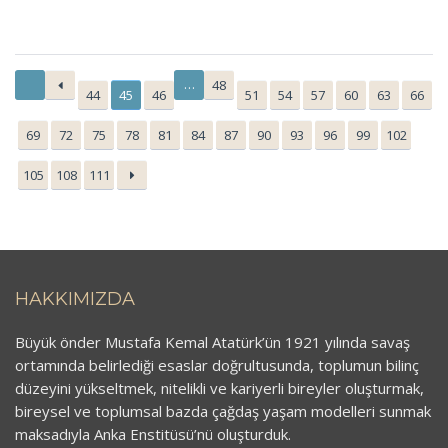
…
48
44
45
46
51
54
57
60
63
66
69
72
75
78
81
84
87
90
93
96
99
102
105
108
111
HAKKIMIZDA
Büyük önder Mustafa Kemal Atatürk’ün 1921 yılında savaş
ortamında belirlediği esaslar doğrultusunda, toplumun bilinç
düzeyini yükseltmek, nitelikli ve kariyerli bireyler oluşturmak,
bireysel ve toplumsal bazda çağdaş yaşam modelleri sunmak
maksadıyla Anka Enstitüsü’nü oluşturduk.