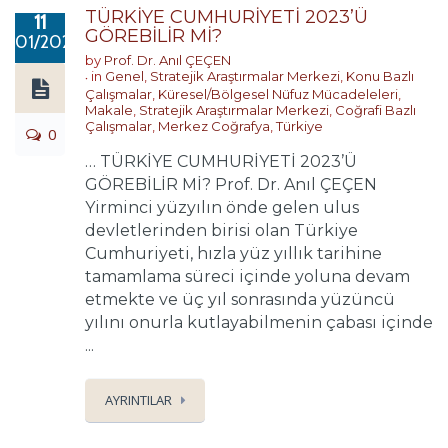
TÜRKİYE CUMHURİYETİ 2023’Ü
11
GÖREBİLİR Mİ?
01/2021
by
Prof. Dr. Anıl ÇEÇEN
in
Genel
,
Stratejik Araştırmalar Merkezi
,
Konu Bazlı
Çalışmalar
,
Küresel/Bölgesel Nüfuz Mücadeleleri
,
Makale
,
Stratejik Araştırmalar Merkezi
,
Coğrafi Bazlı
Çalışmalar
,
Merkez Coğrafya
,
Türkiye
0
… TÜRKİYE CUMHURİYETİ 2023’Ü
GÖREBİLİR Mİ? Prof. Dr. Anıl ÇEÇEN
Yirminci yüzyılın önde gelen ulus
devletlerinden birisi olan Türkiye
Cumhuriyeti, hızla yüz yıllık tarihine
tamamlama süreci içinde yoluna devam
etmekte ve üç yıl sonrasında yüzüncü
yılını onurla kutlayabilmenin çabası içinde
...
AYRINTILAR