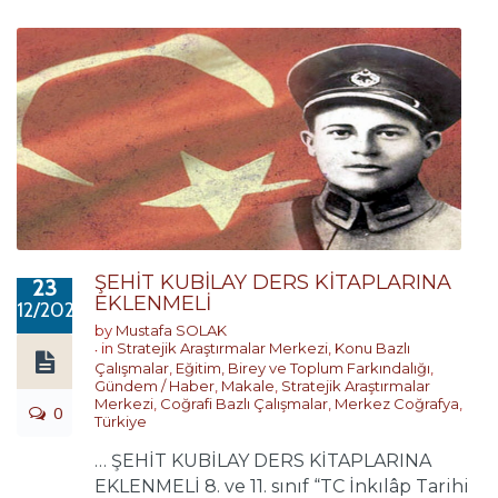
ŞEHİT KUBİLAY DERS KİTAPLARINA
23
EKLENMELİ
12/2020
by
Mustafa SOLAK
in
Stratejik Araştırmalar Merkezi
,
Konu Bazlı
Çalışmalar
,
Eğitim, Birey ve Toplum Farkındalığı
,
Gündem / Haber
,
Makale
,
Stratejik Araştırmalar
Merkezi
,
Coğrafi Bazlı Çalışmalar
,
Merkez Coğrafya
,
0
Türkiye
… ŞEHİT KUBİLAY DERS KİTAPLARINA
EKLENMELİ 8. ve 11. sınıf “TC İnkılâp Tarihi