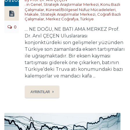
01/2021
in
Genel
,
Stratejik Araştırmalar Merkezi
,
Konu Bazlı
Çalışmalar
,
Küresel/Bölgesel Nüfuz Mücadeleleri
,
Makale
,
Stratejik Araştırmalar Merkezi
,
Coğrafi Bazlı
Çalışmalar
,
Merkez Coğrafya
,
Türkiye
0
… NE DOĞU, NE BATI AMA MERKEZ Prof.
Dr. Anıl ÇEÇEN Uluslararası
konjonktürdeki son gelişmeler yüzünden
Türkiye son zamanlarda eksen tartışmaları
ile uğraşmaktadır. Bir eksen kayması
tartışması giderek öne çıkarken, batının
Türkiye’deki Truva atı konumundaki bazı
kalemşorlar ve mandacı kafa ...
AYRINTILAR