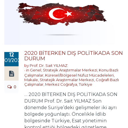
2020 BİTERKEN DIŞ POLİTİKADA SON
12
DURUM
01/2021
by
Prof. Dr. Sait YILMAZ
in
Genel
,
Stratejik Araştırmalar Merkezi
,
Konu Bazlı
Çalışmalar
,
Küresel/Bölgesel Nüfuz Mücadeleleri
,
Makale
,
Stratejik Araştırmalar Merkezi
,
Coğrafi Bazlı
Çalışmalar
,
Merkez Coğrafya
,
Türkiye
0
… 2020 BİTERKEN DIŞ POLİTİKADA SON
DURUM Prof. Dr. Sait YILMAZ Son
dönemde Suriye’deki gelişmeler iki ayrı
bölgede yoğunlaştı. Öncelikle İdlib
bölgesinde Türkiye, Esat yönetimin
kontrol ettiği bölgedeki gözetleme