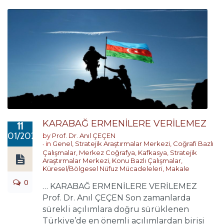
KARABAĞ ERMENİLERE VERİLEMEZ
11
01/2021
by
Prof. Dr. Anıl ÇEÇEN
in
Genel
,
Stratejik Araştırmalar Merkezi
,
Coğrafi Bazlı
Çalışmalar
,
Merkez Coğrafya
,
Kafkasya
,
Stratejik
Araştırmalar Merkezi
,
Konu Bazlı Çalışmalar
,
Küresel/Bölgesel Nüfuz Mücadeleleri
,
Makale
0
… KARABAĞ ERMENİLERE VERİLEMEZ
Prof. Dr. Anıl ÇEÇEN Son zamanlarda
sürekli açılımlara doğru sürüklenen
Türkiye’de en önemli açılımlardan birisi