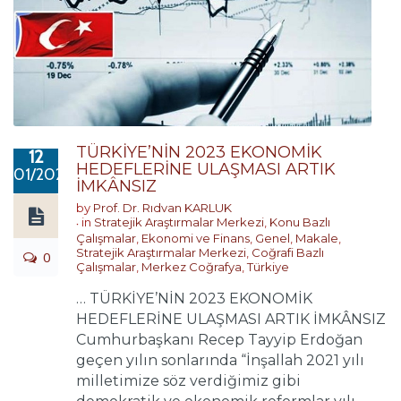
TÜRKİYE’NİN 2023 EKONOMİK
12
HEDEFLERİNE ULAŞMASI ARTIK
01/2021
İMKÂNSIZ
by
Prof. Dr. Rıdvan KARLUK
in
Stratejik Araştırmalar Merkezi
,
Konu Bazlı
Çalışmalar
,
Ekonomi ve Finans
,
Genel
,
Makale
,
Stratejik Araştırmalar Merkezi
,
Coğrafi Bazlı
0
Çalışmalar
,
Merkez Coğrafya
,
Türkiye
… TÜRKİYE’NİN 2023 EKONOMİK
HEDEFLERİNE ULAŞMASI ARTIK İMKÂNSIZ
Cumhurbaşkanı Recep Tayyip Erdoğan
geçen yılın sonlarında “İnşallah 2021 yılı
milletimize söz verdiğimiz gibi