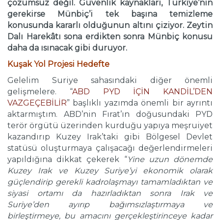
çözümsüz değil. Güvenlik kaynakları, Türkiye’nin
gerekirse Münbiç’i tek başına temizleme
konusunda kararlı olduğunun altını çiziyor. Zeytin
Dalı Harekâtı sona erdikten sonra Münbiç konusu
daha da ısınacak gibi duruyor.
Kuşak Yol Projesi Hedefte
Gelelim Suriye sahasındaki diğer önemli
gelişmelere. “
ABD PYD İÇİN KANDİL’DEN
VAZGEÇEBİLİR
” başlıklı yazımda önemli bir ayrıntı
aktarmıştım. ABD’nin Fırat’ın doğusundaki PYD
terör örgütü üzerinden kurduğu yapıya meşruiyet
kazandırıp Kuzey Irak’taki gibi Bölgesel Devlet
statüsü oluşturmaya çalışacağı değerlendirmeleri
yapıldığına dikkat çekerek “
Yine uzun dönemde
Kuzey Irak ve Kuzey Suriye’yi ekonomik olarak
güçlendirip gerekli kadrolaşmayı tamamladıktan ve
siyasi ortamı da hazırladıktan sonra Irak ve
Suriye’den ayırıp bağımsızlaştırmaya ve
birleştirmeye, bu amacını gerçekleştirinceye kadar