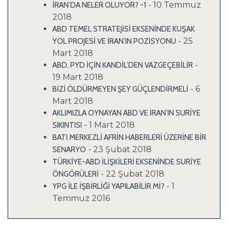
- 10 Temmuz
İRAN’DA NELER OLUYOR? -1
2018
ABD TEMEL STRATEJİSİ EKSENİNDE KUŞAK
- 25
YOL PROJESİ VE İRAN’IN POZİSYONU
Mart 2018
-
ABD, PYD İÇİN KANDİL’DEN VAZGEÇEBİLİR
19 Mart 2018
- 6
BİZİ ÖLDÜRMEYEN ŞEY GÜÇLENDİRMELİ
Mart 2018
AKLIMIZLA OYNAYAN ABD VE İRAN’IN SURİYE
- 1 Mart 2018
SIKINTISI
BATI MERKEZLİ AFRİN HABERLERİ ÜZERİNE BİR
- 23 Şubat 2018
SENARYO
TÜRKİYE-ABD İLİŞKİLERİ EKSENİNDE SURİYE
- 22 Şubat 2018
ÖNGÖRÜLERİ
- 1
YPG İLE İŞBİRLİĞİ YAPILABİLİR Mİ?
Temmuz 2016