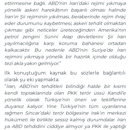
ettirmesine bağlı. ABD’nin İran’daki rejimi yıkmaya
yönelik askeri harekâtının başarılı olması halinde
İran’ın Şii rejiminin yıkılması, beraberinde rejim ihraç
eder durumunu kaybetmesi, askeri tehdit olmaktan
çıkması gibi neticeler üreteceğinden Amerika’nın
petrol zengini Sünni Arap devletlerini Şii İran
yayılmacılığına karşı koruma bahanesi ortadan
kalkacaktır. Bu nedenle ABD’nin Suriye’de İran
rejimini yıkmaya yönelik bir hazırlık içinde olduğu
tezi akla yakın gelmiyor.
“
İlk konuştuğum kaynak bu sözlerle bağlantılı
olarak şu eki yapmakta:
“
İran, ABD’nin tehditleri bilindiği halde bir kısmı
kendi topraklarında olan PKK terör üssü Kandil’e
yönelik olarak Türkiye’nin öneri ve tekliflerine
duyarsız kalıyor. Yine Türkiye’nin tüm uyarılarına
rağmen Sincar’daki terör bölgesine Irak’ın merkezi
hükümeti ile birlikte sessiz kalmış durumdalar. İran
ya ABD tehdidini ciddiye almıyor ya PKK ile yaptığı