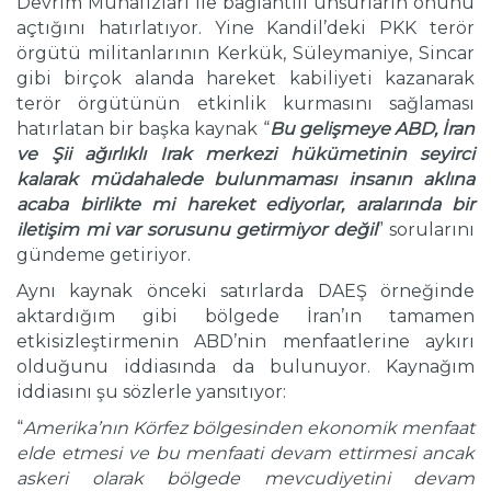
Devrim Muhafızları ile bağlantılı unsurların önünü
açtığını hatırlatıyor. Yine Kandil’deki PKK terör
örgütü militanlarının Kerkük, Süleymaniye, Sincar
gibi birçok alanda hareket kabiliyeti kazanarak
terör örgütünün etkinlik kurmasını sağlaması
hatırlatan bir başka kaynak “
Bu gelişmeye ABD, İran
ve Şii ağırlıklı Irak merkezi hükümetinin seyirci
kalarak müdahalede bulunmaması insanın aklına
acaba birlikte mi hareket ediyorlar, aralarında bir
iletişim mi var sorusunu getirmiyor değil
” sorularını
gündeme getiriyor.
Aynı kaynak önceki satırlarda DAEŞ örneğinde
aktardığım gibi bölgede İran’ın tamamen
etkisizleştirmenin ABD’nin menfaatlerine aykırı
olduğunu iddiasında da bulunuyor. Kaynağım
iddiasını şu sözlerle yansıtıyor:
“
Amerika’nın Körfez bölgesinden ekonomik menfaat
elde etmesi ve bu menfaati devam ettirmesi ancak
askeri olarak bölgede mevcudiyetini devam