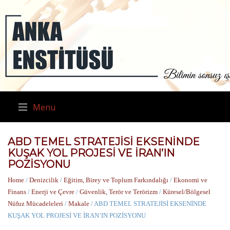
Menu
ABD TEMEL STRATEJİSİ EKSENİNDE
KUŞAK YOL PROJESİ VE İRAN’IN
POZİSYONU
Home
/
Denizcilik
/
Eğitim, Birey ve Toplum Farkındalığı
/
Ekonomi ve
Finans
/
Enerji ve Çevre
/
Güvenlik, Terör ve Terörizm
/
Küresel/Bölgesel
Nüfuz Mücadeleleri
/
Makale
/ ABD TEMEL STRATEJİSİ EKSENİNDE
KUŞAK YOL PROJESİ VE İRAN’IN POZİSYONU