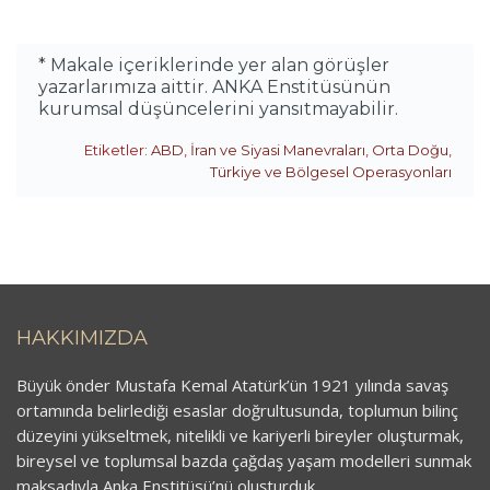
* Makale içeriklerinde yer alan görüşler
yazarlarımıza aittir. ANKA Enstitüsünün
kurumsal düşüncelerini yansıtmayabilir.
Etiketler:
ABD
,
İran ve Siyasi Manevraları
,
Orta Doğu
,
Türkiye ve Bölgesel Operasyonları
HAKKIMIZDA
Büyük önder Mustafa Kemal Atatürk’ün 1921 yılında savaş
ortamında belirlediği esaslar doğrultusunda, toplumun bilinç
düzeyini yükseltmek, nitelikli ve kariyerli bireyler oluşturmak,
bireysel ve toplumsal bazda çağdaş yaşam modelleri sunmak
maksadıyla Anka Enstitüsü’nü oluşturduk.