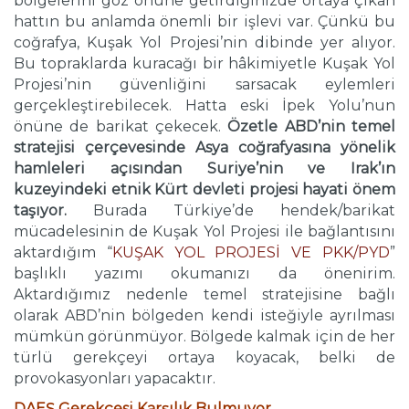
bölgelerini göz önüne getirdiğinizde ortaya çıkan
hattın bu anlamda önemli bir işlevi var. Çünkü bu
coğrafya, Kuşak Yol Projesi’nin dibinde yer alıyor.
Bu topraklarda kuracağı bir hâkimiyetle Kuşak Yol
Projesi’nin güvenliğini sarsacak eylemleri
gerçekleştirebilecek. Hatta eski İpek Yolu’nun
önüne de barikat çekecek.
Özetle ABD’nin temel
stratejisi çerçevesinde Asya coğrafyasına yönelik
hamleleri açısından Suriye’nin ve Irak’ın
kuzeyindeki etnik Kürt devleti projesi hayati önem
taşıyor.
Burada Türkiye’de hendek/barikat
mücadelesinin de Kuşak Yol Projesi ile bağlantısını
aktardığım “
KUŞAK YOL PROJESİ VE PKK/PYD
”
başlıklı yazımı okumanızı da önenirim.
Aktardığımız nedenle temel stratejisine bağlı
olarak ABD’nin bölgeden kendi isteğiyle ayrılması
mümkün görünmüyor. Bölgede kalmak için de her
türlü gerekçeyi ortaya koyacak, belki de
provokasyonları yapacaktır.
DAEŞ Gerekçesi Karşılık Bulmuyor