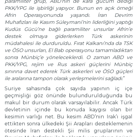
paramiliter grup, ABD’nin de kara gücüm dediği
PKK/YPG ile işbirliği yapıyor. Bunun en açık örneği
Afrin Operasyonunda yaşandı. İran Devrim
Muhafızları ile Kasım Süleymani’nin liderliğini yaptığı
Kudüs Gücü’ne bağlı paramiliter unsurlar Afrin’e
destek olmaya giderlerken Türk askerinin
müdahalesi ile durduruldu. Fırat Kalkanı’nda da TSK
ve ÖSO unsurları, El Bab operasyonu tamamladıktan
sonra Münbiç’e yöneleceklerdi. O zaman ABD ve
PKK/YPG, rejim ve Rus askeri güçlerini Münbiç
sınırına davet ederek Türk askerleri ve ÖSO güçleri
ile aralarına tampon olarak yerleşmelerini sağladı
.”
Suriye sahasında çok sayıda yapının iç içe
geçmişliği göz önünde bulundurulduğunda bu
makul bir durum olarak varsayılabilir. Ancak Türk
devletinin içinde bu konuda kaygısı olan bir
kesimin varlığı net. Bu kesim ABD’nin Irak’ı işgal
ettikten sonra ülkedeki Şii Arapları desteklemenin
ötesinde İran destekli Şii milis gruplarının ve