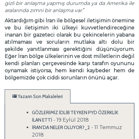
gizli bir anlaşma yapmış durumda ya da Amerika ile
aralarında zımni bir anlaşma var
.”
Aktardığım gibi İran ile bölgesel iletişimin önemine
ve bu iletişimin iki ülkeyi kuvvetlendireceğine
inanan bir gazeteci olarak bu çekincelerin yabana
atılmaması ve soruların mutlaka altı dolu bir
şekilde yanıtlanması gerektiğini düşünüyorum.
Eğer İran bölge ülkelerinin ve dost milletlerin değil
kendi planları çerçevesinde karşı tarafın oyununu
oynamak istiyorsa, hem kendi kaybeder hem de
bölgemizde çok ciddi sorunların önünü açar.
Yazarın Son Makaleleri
GÖZLERİMİZ İDLİB’TEYKEN PYD ÖZERKLİK
- 19 Eylül 2018
İLAN ETTİ
- 11 Temmuz
İRAN’DA NELER OLUYOR?_2
2018