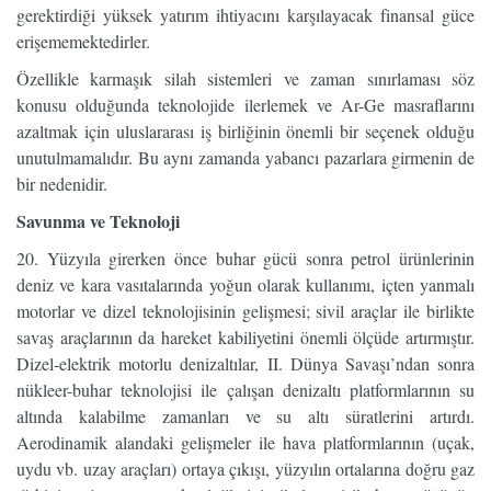
gerektirdiği yüksek yatırım ihtiyacını karşılayacak finansal güce
erişememektedirler.
Özellikle karmaşık silah sistemleri ve zaman sınırlaması söz
konusu olduğunda teknolojide ilerlemek ve Ar-Ge masraflarını
azaltmak için uluslararası iş birliğinin önemli bir seçenek olduğu
unutulmamalıdır. Bu aynı zamanda yabancı pazarlara girmenin de
bir nedenidir.
Savunma ve Teknoloji
20. Yüzyıla girerken önce buhar gücü sonra petrol ürünlerinin
deniz ve kara vasıtalarında yoğun olarak kullanımı, içten yanmalı
motorlar ve dizel teknolojisinin gelişmesi; sivil araçlar ile birlikte
savaş araçlarının da hareket kabiliyetini önemli ölçüde artırmıştır.
Dizel-elektrik motorlu denizaltılar, II. Dünya Savaşı’ndan sonra
nükleer-buhar teknolojisi ile çalışan denizaltı platformlarının su
altında kalabilme zamanları ve su altı süratlerini artırdı.
Aerodinamik alandaki gelişmeler ile hava platformlarının (uçak,
uydu vb. uzay araçları) ortaya çıkışı, yüzyılın ortalarına doğru gaz