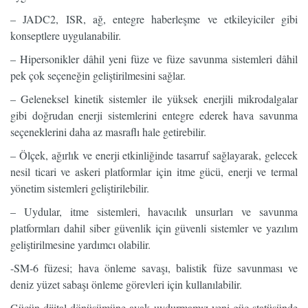
– JADC2, ISR, ağ, entegre haberleşme ve etkileyiciler gibi
konseptlere uygulanabilir.
– Hipersonikler dâhil yeni füze ve füze savunma sistemleri dâhil
pek çok seçeneğin geliştirilmesini sağlar.
– Geleneksel kinetik sistemler ile yüksek enerjili mikrodalgalar
gibi doğrudan enerji sistemlerini entegre ederek hava savunma
seçeneklerini daha az masraflı hale getirebilir.
– Ölçek, ağırlık ve enerji etkinliğinde tasarruf sağlayarak, gelecek
nesil ticari ve askeri platformlar için itme gücü, enerji ve termal
yönetim sistemleri geliştirilebilir.
– Uydular, itme sistemleri, havacılık unsurları ve savunma
platformları dahil siber güvenlik için güvenli sistemler ve yazılım
geliştirilmesine yardımcı olabilir.
-SM-6 füzesi; hava önleme savaşı, balistik füze savunması ve
deniz yüzet sabaşı önleme görevleri için kullanılabilir.
Gücün dijital dönüşümüne ayak uydurmamız yeni güç statüsünde