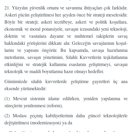
21. Yüzyılın güvenlik ortamı ve savunma ihtiyaçları çok farklıdır.
Askeri gücün geliştirilmesi her şeyden önce bir strateji meselesidir.
Böyle bir strateji; askeri tecrübeye, askeri ve poli­tik koşullara,
ekonomik ve moral potansiyele, savaşın icrasındaki yeni teknoloji,
doktrin ve va­sıtalara dayanır ve muhtemel rakiplerin savaş
hakkındaki görüşlerini dikkate alır. Geleceğin savaşlarının koşul­
larını ve yapısını öngörür. Bu kapsamda, savaşa hazırlanma
metotlarını, savaşın yönetimini, Silahlı Kuvvetlerin teşkilatlanma
etkinliğini ve stratejik kullanma esaslarını geliştirmeyi, savaşın
teknolojik ve maddi boyutlarına hazır olmayı hedefler.
Günümüzde silahlı kuvvetlerde geliştirme gayretleri üç ana
eksende yürümektedir:
(1) Mevcut sistemin idame edilirken, yeniden yapılanma ve
süreçlerin yenilenmesi (reform),
(2) Modası geçmiş kabiliyetlerinin daha güncel teknolojilerle
değiştirilmesi (modernizasyon) ya da