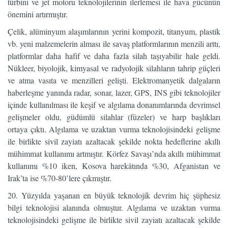
türbini ve jet motoru teknolojilerinin ilerlemesi ile hava gücünün
önemini artırmıştır.
Çelik, alüminyum alaşımlarının yerini kompozit, titanyum, plastik
vb. yeni malzemelerin alması ile savaş platformlarının menzili arttı,
platformlar daha hafif ve daha fazla silah taşıyabilir hale geldi.
Nükleer, biyolojik, kimyasal ve radyolojik silahların tahrip güçleri
ve atma vasıta ve menzilleri gelişti. Elektromanyetik dalgaların
haberleşme yanında radar, sonar, lazer, GPS, INS gibi teknolojiler
içinde kullanılması ile keşif ve algılama donanımlarında devrimsel
gelişmeler oldu, güdümlü silahlar (füzeler) ve harp başlıkları
ortaya çıktı. Algılama ve uzaktan vurma teknolojisindeki gelişme
ile birlikte sivil zayiatı azaltacak şekilde nokta hedeflerine akıllı
mühimmat kullanımı artmıştır. Körfez Savaşı’nda akıllı mühimmat
kullanımı %10 iken, Kosova harekâtında %30, Afganistan ve
Irak’ta ise %70-80’lere çıkmıştır.
20. Yüzyılda yaşanan en büyük teknolojik devrim hiç şüphesiz
bilgi teknolojisi alanında olmuştur. Algılama ve uzaktan vurma
teknolojisindeki gelişme ile birlikte sivil zayiatı azaltacak şekilde