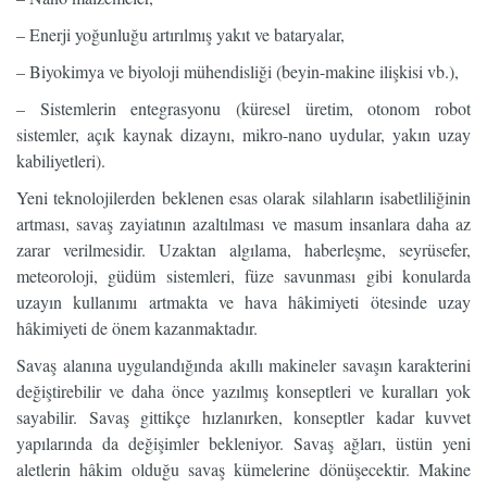
– Enerji yoğunluğu artırılmış yakıt ve bataryalar,
– Biyokimya ve biyoloji mühendisliği (beyin-makine ilişkisi vb.),
– Sistemlerin entegrasyonu (küresel üretim, otonom robot
sistemler, açık kaynak dizaynı, mikro-nano uydular, yakın uzay
kabiliyetleri).
Yeni teknolojilerden beklenen esas olarak silahların isabetliliğinin
artması, savaş zayiatının azaltılması ve masum insanlara daha az
zarar verilmesidir. Uzaktan algılama, haberleşme, seyrüsefer,
meteoroloji, güdüm sistemleri, füze savunması gibi konularda
uzayın kullanımı artmakta ve hava hâkimiyeti ötesinde uzay
hâkimiyeti de önem kazanmaktadır.
Savaş alanına uygulandığında akıllı makineler savaşın karakterini
değiştirebilir ve daha önce yazılmış konseptleri ve kuralları yok
sayabilir. Savaş gittikçe hızlanırken, konseptler kadar kuvvet
yapılarında da değişimler bekleniyor. Savaş ağları, üstün yeni
aletlerin hâkim olduğu savaş kümelerine dönüşecektir. Makine