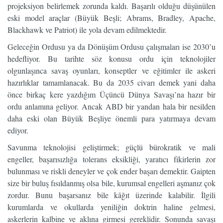
projeksiyon belirlemek zorunda kaldı. Başarılı olduğu düşünülen
eski model araçlar (Büyük Beşli; Abrams, Bradley, Apache,
Blackhawk ve Patriot) ile yola devam edilmektedir.
Geleceğin Ordusu ya da Dönüşüm Ordusu çalışmaları ise 2030’u
hedefliyor. Bu tarihte söz konusu ordu için teknolojiler
olgunlaşınca savaş oyunları, konseptler ve eğitimler ile askeri
hazırlıklar tamamlanacak. Bu da 2035 civarı demek yani daha
önce birkaç kere yazdığım Üçüncü Dünya Savaşı’na hazır bir
ordu anlamına geliyor. Ancak ABD bir yandan hala bir nesilden
daha eski olan Büyük Beşliye önemli para yatırmaya devam
ediyor.
Savunma teknolojisi geliştirmek; güçlü bürokratik ve mali
engeller, başarısızlığa tolerans eksikliği, yaratıcı fikirlerin zor
bulunması ve riskli deneyler ve çok ender başarı demektir. Gaipten
size bir buluş fısıldanmış olsa bile, kurumsal engelleri aşmanız çok
zordur. Bunu başarsanız bile kâğıt üzerinde kalabilir. İlgili
kurumlarda ve okullarda yeniliğin doktrin haline gelmesi,
askerlerin kalbine ve aklına girmesi gereklidir. Sonunda savaşı