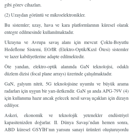
gibi görev cihazları.
(2) Uzaydan görüntü ve mikroelektronikler.
Bu sistemler; uzay, hava ve kara platformlarının küresel olarak
entegre edilmesinde kullanılmaktadır.
Ukrayna ve Avrupa savaş alanı için mevcut Çoklu-Boyutlu
Hedefleme Sistemi, EO/IR (Elektro-Optik/Kızıl Ötesi) sistemler
ve lazer kabiliyetlerine adapte edilmektedir.
Öte yandan, elektro-optik alanında GaN teknolojisi, odaklı
düzlem dizisi (focal plane arrays) üzerinde çalışılmaktadır.
GaN, galyum nitrit, 5G teknolojisine uyumlu ve büyük arama
radarları için uygun bir yarı-iletkendir. GaN şu anda APG-79V (4)
için kullanıma hazır ancak gelecek nesil savaş uçakları için dizayn
ediliyor.
Askeri, ekonomik ve teknolojik yetenekler endüstriyel
kapasitenizden doğarlar. II. Dünya Savaşı’ndan hemen sonra,
ABD küresel GSYİH’nın yarısını sanayi ürünleri oluşturuyordu