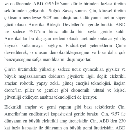
ve o dönemde ABD GSYİH’sının dörtte birinden fazlası üretim
sektöründen geliyordu. Soğuk Savaş sonrası Çin, küresel üretim
çıktısının neredeyse %29’unu oluşturarak dünyanın üretim süper
gücü olarak Amerika Birleşik Devletleri’ni geride bıraktı. ABD
ise sadece %17’nin biraz altında bir payla geride kaldı.
Amerikalılar bu düşüşün nedeni olarak üretimde onlarca yıl dış
kaynak kullanmaya bağlıyor. Endüstriyel yeteneklerin Çin’e
devredilerek, o ulusun demokratikleşeceğine ve bize daha çok
benzeyeceğine safça inandıklarını düşünüyorlar.
Çin’in üretimdeki yükselişi sadece ucuz oyuncaklar, giysiler ve
büyük mağazalarımızı dolduran giysilerle ilgili değil; elektrikli
araçlar, robotik, yapay zekâ, güneş enerjisi teknolojisi, ilaçlar,
drone’lar, piller ve gemiler gibi ekonomik, ulusal ve kişisel
güvenliği etkileyen anahtar teknolojileri de içeriyor.
Elektrikli araçlar ve gemi yapımı gibi bazı sektörlerde Çin,
Amerika’nın endüstriyel kapasitesini geride bıraktı. Çin, %57 ile
dünyanın en büyük elektrikli araç üreticisidir. Çin, ABD’den 230
kat fazla kapasite ile dünyanın en büyük gemi üreticisidir. ABD