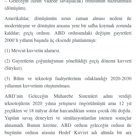
– Geleceğin (uzun vadede savaşılacak) ordusunun hazırlanması
(dönüşüm).
Amerikalılar, dönüşümün uzun zaman alması nedeni ile
modernleşme ve dönüşüm arasına yeni bir safha koymak zorunda
kaldılar; geçiş ordusu. ABD ordusundaki değişim gayretleri
2000’li yılların başında üç eksende planlanmıştı:
(1) Mevcut kuvvetin idamesi.
(2) Gayretlerin çoğunluğunun yöneltildiği geçiş dönemi kuvveti
(Stryker).
(3) Bilim ve teknoloji faaliyetlerinin odaklandığı 2020-2030
yıllarının kuvvetinin oluşturulması.
ABD’nin Geleceğin Muharebe Sistemleri adını verdiği
teknolojilerin 2020 yılına yetişmesi öngörülmüştü ama 12 yıl
geçtikten ve 18 milyar dolar harcandıktan sonra çocuk ölü doğdu.
Yapılan savaş deneyleri ve simülasyonlardan istenen sonuçlar
alınamadı. Bunun üzerine, ABD ordusu geleceğin ordusu ile
bugünün ordusu arasına Hedef Kuvvet adı altında bir ara