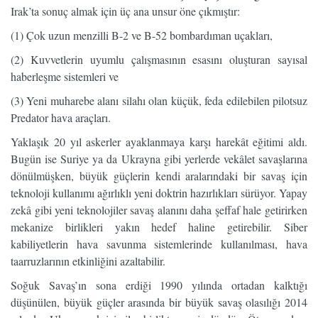
Irak’ta sonuç almak için üç ana unsur öne çıkmıştır:
(1) Çok uzun menzilli B-2 ve B-52 bombardıman uçakları,
(2) Kuvvetlerin uyumlu çalışmasının esasını oluşturan sayısal
haberleşme sistemleri ve
(3) Yeni muharebe alanı silahı olan küçük, feda edilebilen pilotsuz
Predator hava araçları.
Yaklaşık 20 yıl askerler ayaklanmaya karşı harekât eğitimi aldı.
Bugün ise Suriye ya da Ukrayna gibi yerlerde vekâlet savaşlarına
dönülmüşken, büyük güçlerin kendi aralarındaki bir savaş için
teknoloji kullanımı ağırlıklı yeni doktrin hazırlıkları sürüyor. Yapay
zekâ gibi yeni teknolojiler savaş alanını daha şeffaf hale getirirken
mekanize birlikleri yakın hedef haline getirebilir. Siber
kabiliyetlerin hava savunma sistemlerinde kullanılması, hava
taarruzlarının etkinliğini azaltabilir.
Soğuk Savaş’ın sona erdiği 1990 yılında ortadan kalktığı
düşünülen, büyük güçler arasında bir büyük savaş olasılığı 2014