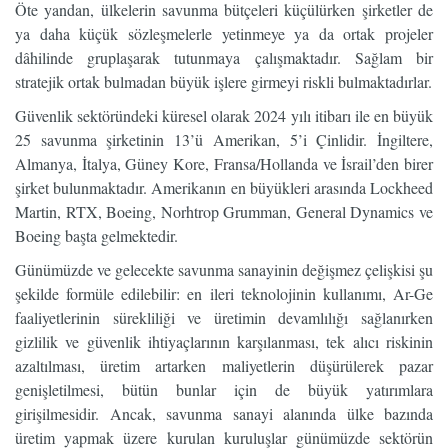
Öte yandan, ülkelerin savunma bütçeleri küçülürken şirketler de
ya daha küçük sözleşmelerle yetinmeye ya da ortak projeler
dâhilinde gruplaşarak tutunmaya çalışmaktadır. Sağlam bir
stratejik ortak bulmadan büyük işlere girmeyi riskli bulmaktadırlar.
Güvenlik sektöründeki küresel olarak 2024 yılı itibarı ile en büyük
25 savunma şirketinin 13’ü Amerikan, 5’i Çinlidir. İngiltere,
Almanya, İtalya, Güney Kore, Fransa/Hollanda ve İsrail’den birer
şirket bulunmaktadır. Amerikanın en büyükleri arasında Lockheed
Martin, RTX, Boeing, Norhtrop Grumman, General Dynamics ve
Boeing başta gelmektedir.
Günümüzde ve gelecekte savunma sanayinin değişmez çelişkisi şu
şekilde formüle edilebilir: en ileri teknolojinin kullanımı, Ar-Ge
faaliyetlerinin sürekliliği ve üretimin devamlılığı sağlanırken
gizlilik ve güvenlik ihtiyaçlarının karşılanması, tek alıcı riskinin
azaltılması, üretim artarken maliyetlerin düşürülerek pazar
genişletilmesi, bütün bunlar için de büyük yatırımlara
girişilmesidir. Ancak, savunma sanayi alanında ülke bazında
üretim yapmak üzere kurulan kuruluşlar günümüzde sektörün