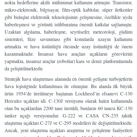
nokta hedeflerine akıllı mühimmat kullanımı artmıştır. Transistor,
mikro-elektronik, bilgisayar, film-optik kablolar, süper iletkenler
gibi buluşlar elektronik teknolojisinin gelişmesine, özellikle uydu
haberleşmesi ve görüntü istihbaratına önemli katkılar sağlamıştır.
Uzaktan algılama, haberleşme, seyrüsefer, meteoroloji, güdüm
sistemleri, füze savunması gibi konularda uzayın kullanımı
artmakta ve hava üstünlüğü ötesinde uzay üstünlüğü de önem
kazanmaktadır. İnsansız hava araçları uçakların görevlerini
yapmakta, insansız araçlar (robotlar) kara ve deniz platformlarında
da geliştirilmektedir.
Stratejik hava ulaştırması alanında en önemli gelişme turbojetlerin
hava lojistiğinde kullanılması ile olmuştur. Bu alanda ilk büyük
ürün 1954’de üretilmeye başlanan Lockheed’in efsanevi C-130
Hercules uçakları idi. C-130J versiyonu olarak halen kullanımda
olan bu uçaklardan 2200 tane üretildi, bunların 60 tanesi KC-130
tanker uçağı versiyonudur. G-222 ve CASA CN-235 taktik
ulaştırma uçakları C-27J ve C-295 modelleri ile değiştirilmektedir.
Ancak, yeni ulaştırma uçakları araştırma ve geliştirme faaliyetleri