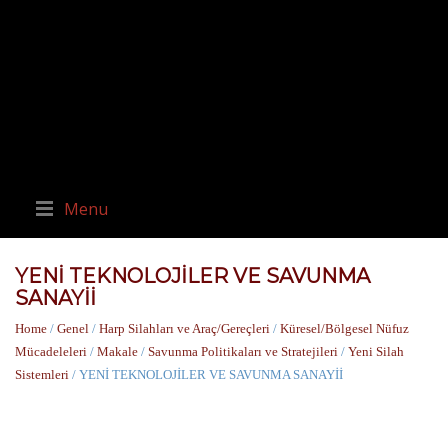
Menu
YENİ TEKNOLOJİLER VE SAVUNMA
SANAYİİ
Home
/
Genel
/
Harp Silahları ve Araç/Gereçleri
/
Küresel/Bölgesel Nüfuz
Mücadeleleri
/
Makale
/
Savunma Politikaları ve Stratejileri
/
Yeni Silah
Sistemleri
/ YENİ TEKNOLOJİLER VE SAVUNMA SANAYİİ