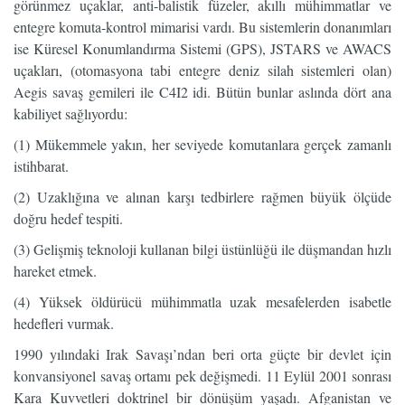
görünmez uçaklar, anti-balistik füzeler, akıllı mühimmatlar ve
entegre komuta-kontrol mimarisi vardı. Bu sistemlerin donanımları
ise Küresel Konumlandırma Sistemi (GPS), JSTARS ve AWACS
uçakları, (otomasyona tabi entegre deniz silah sistemleri olan)
Aegis savaş gemileri ile C4I2 idi. Bütün bunlar aslında dört ana
kabiliyet sağlıyordu:
(1) Mükemmele yakın, her seviyede komutanlara gerçek zamanlı
istihbarat.
(2) Uzaklığına ve alınan karşı tedbirlere rağmen büyük ölçüde
doğru hedef tespiti.
(3) Gelişmiş teknoloji kullanan bilgi üstünlüğü ile düşmandan hızlı
hareket etmek.
(4) Yüksek öldürücü mühimmatla uzak mesafelerden isabetle
hedefleri vurmak.
1990 yılındaki Irak Savaşı’ndan beri orta güçte bir devlet için
konvansiyonel savaş ortamı pek değişmedi. 11 Eylül 2001 sonrası
Kara Kuvvetleri doktrinel bir dönüşüm yaşadı. Afganistan ve