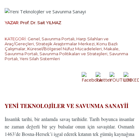
YAZAR:
Prof. Dr. Sait YILMAZ
KATEGORİ:
Genel
,
Savunma Portalı
,
Harp Silahları ve
Araç/Gereçleri
,
Stratejik Araştırmalar Merkezi
,
Konu Bazlı
Çalışmalar
,
Küresel/Bölgesel Nüfuz Mücadeleleri
,
Makale
,
Savunma Portalı
,
Savunma Politikaları ve Stratejileri
,
Savunma
Portalı
,
Yeni Silah Sistemleri
…
YENİ TEKNOLOJİLER VE SAVUNMA SANAYİİ
İnsanlık tarihi, bir anlamda savaş tarihidir. Tarih boyunca insanlar
ne zaman değerli bir şey bulsalar onun için savaştılar. Osmanlı
1463’de Bosna-Hersek’i işgal ederek kıtanın tek gümüş kaynağına