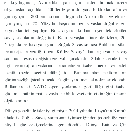
el koyduğunda; Avrupalılar, para için maden bulmak üzere
okyanuslara açıldılar. 1500’lerde yeni dünyada buldukları altın ve
gümüş için, 1800’lerin sonuna doğru da Afrika altını ve elması
için yarıştılar. 20. Yüzyılın başından beri savaşlar doğal enerji
kaynakları için yapılıyor. Bu savaşlarda kullanılan yeni teknolojiler
savaş alanlarını değiştirdi. Kara savaşları önce denizlere, 20.
Yüzyılda ise havaya taşındı. Soğuk Savaş sonrası Batılıların silah
teknolojisine verdiği önem Körfez Savaşı’ndan başlayarak savaş
sanatında esaslı değişimlere yol açmaktadır. Silah sistemleri ile
ilgili teknoloji arayışlarında parametreler; isabet, menzil ve hedef
tespiti (hedef seçimi dâhil) idi. Bunlara atıcı platformların
görünmezliği (stealth uçaklar) gibi yardımcı teknolojiler eklendi.
Balkanlardaki NATO operasyonlarında görüldüğü gibi isabet
güdümlü mühimmat, savaşta silahlı kuvvetlerin etkinliğini önemli
ölçüde artırdı.
Dünya genelinde işler iyi gitmiyor. 2014 yılında Rusya’nın Kırım’ı
ilhakı ile Soğuk Savaş sonrasının iyimserliğinden jeopolitiğe yani
büyük güç çekişmelerine geri döndük. Dünya Batı ve Çin