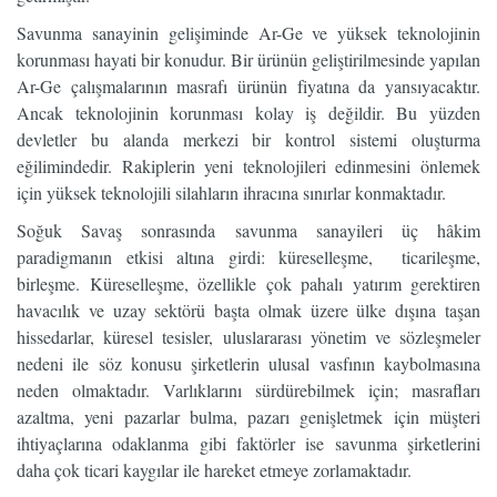
Savunma sanayinin gelişiminde Ar-Ge ve yüksek teknolojinin
korunması hayati bir konudur. Bir ürünün geliştirilmesinde yapılan
Ar-Ge çalışmalarının masrafı ürünün fiyatına da yansıyacaktır.
Ancak teknolojinin korunması kolay iş değildir. Bu yüzden
devletler bu alanda merkezi bir kontrol sistemi oluşturma
eğilimindedir. Rakiplerin yeni teknolojileri edinmesini önlemek
için yüksek teknolojili silahların ihracına sınırlar konmaktadır.
Soğuk Savaş sonrasında savunma sanayileri üç hâkim
paradigmanın etkisi altına girdi: küreselleşme, ticarileşme,
birleşme. Küreselleşme, özellikle çok pahalı yatırım gerektiren
havacılık ve uzay sektörü başta olmak üzere ülke dışına taşan
hissedarlar, küresel tesisler, uluslararası yönetim ve sözleşmeler
nedeni ile söz konusu şirketlerin ulusal vasfının kaybolmasına
neden olmaktadır. Varlıklarını sürdürebilmek için; masrafları
azaltma, yeni pazarlar bulma, pazarı genişletmek için müşteri
ihtiyaçlarına odaklanma gibi faktörler ise savunma şirketlerini
daha çok ticari kaygılar ile hareket etmeye zorlamaktadır.