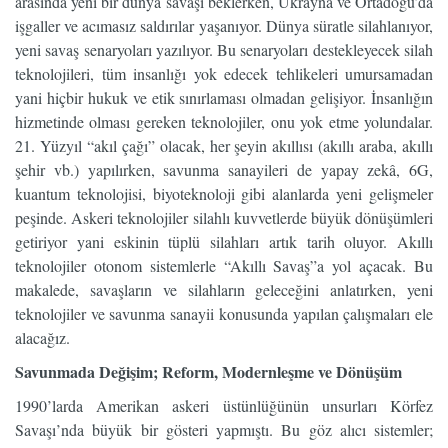
arasında yeni bir dünya savaşı beklerken, Ukrayna ve Ortadoğu’da
işgaller ve acımasız saldırılar yaşanıyor. Dünya süratle silahlanıyor,
yeni savaş senaryoları yazılıyor. Bu senaryoları destekleyecek silah
teknolojileri, tüm insanlığı yok edecek tehlikeleri umursamadan
yani hiçbir hukuk ve etik sınırlaması olmadan gelişiyor. İnsanlığın
hizmetinde olması gereken teknolojiler, onu yok etme yolundalar.
21. Yüzyıl “akıl çağı” olacak, her şeyin akıllısı (akıllı araba, akıllı
şehir vb.) yapılırken, savunma sanayileri de yapay zekâ, 6G,
kuantum teknolojisi, biyoteknoloji gibi alanlarda yeni gelişmeler
peşinde. Askeri teknolojiler silahlı kuvvetlerde büyük dönüşümleri
getiriyor yani eskinin tüplü silahları artık tarih oluyor. Akıllı
teknolojiler otonom sistemlerle “Akıllı Savaş”a yol açacak. Bu
makalede, savaşların ve silahların geleceğini anlatırken, yeni
teknolojiler ve savunma sanayii konusunda yapılan çalışmaları ele
alacağız.
Savunmada Değişim; Reform, Modernleşme ve Dönüşüm
1990’larda Amerikan askeri üstünlüğünün unsurları Körfez
Savaşı’nda büyük bir gösteri yapmıştı. Bu göz alıcı sistemler;