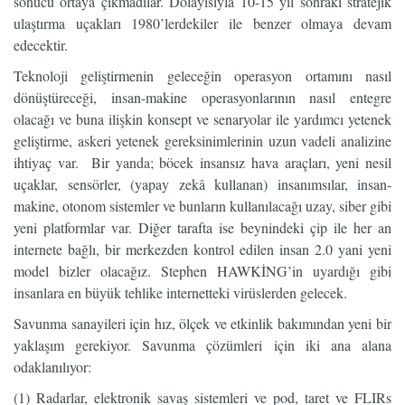
sonucu ortaya çıkmadılar. Dolayısıyla 10-15 yıl sonraki stratejik
ulaştırma uçakları 1980’lerdekiler ile benzer olmaya devam
edecektir.
Teknoloji geliştirmenin geleceğin operasyon ortamını nasıl
dönüştüreceği, insan-makine operasyonlarının nasıl entegre
olacağı ve buna ilişkin konsept ve senaryolar ile yardımcı yetenek
geliştirme, askeri yetenek gereksinimlerinin uzun vadeli analizine
ihtiyaç var. Bir yanda; böcek insansız hava araçları, yeni nesil
uçaklar, sensörler, (yapay zekâ kullanan) insanımsılar, insan-
makine, otonom sistemler ve bunların kullanılacağı uzay, siber gibi
yeni platformlar var. Diğer tarafta ise beynindeki çip ile her an
internete bağlı, bir merkezden kontrol edilen insan 2.0 yani yeni
model bizler olacağız. Stephen HAWKİNG’in uyardığı gibi
insanlara en büyük tehlike internetteki virüslerden gelecek.
Savunma sanayileri için hız, ölçek ve etkinlik bakımından yeni bir
yaklaşım gerekiyor. Savunma çözümleri için iki ana alana
odaklanılıyor:
(1) Radarlar, elektronik savaş sistemleri ve pod, taret ve FLIRs