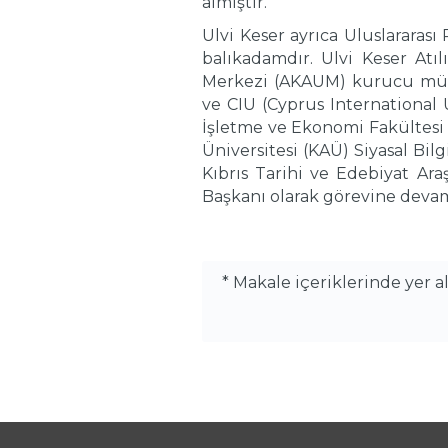
almıştır.
Ulvi Keser ayrıca Uluslararas
balıkadamdır. Ulvi Keser Atıl
Merkezi (AKAUM) kurucu müdürl
ve CIU (Cyprus International
İşletme ve Ekonomi Fakültesi
Üniversitesi (KAÜ) Siyasal B
Kıbrıs Tarihi ve Edebiyat Ar
Başkanı olarak görevine devam 
* Makale içeriklerinde yer 