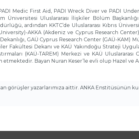
ı PADI Medic First Aid, PADI Wreck Diver ve PADI Unde
ım Üniversitesi Uluslararası İlişkiler Bölüm Başkanlığ
üğü, ardından KKTC’de Uluslararası Kıbrıs Üniversites
 University)-AKKA (Akdeniz ve Cyprus Research Center
 Dekanlığı, GAÜ Cyprus Research Center (GAÜ-KAM) Mü
ilgiler Fakültesi Dekanı ve KAÜ Yakındoğu Strateji Uy
aştırmaları (KAÜ-TAREM) Merkezi ve KAÜ Uluslararası G
etmektedir. Bayan Nuran Keser’le evli olup Hazel ve Aspo
alan görüşler yazarlarımıza aittir. ANKA Enstitüsünün k