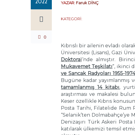
2022
YAZAR:
Faruk DİNÇ
KATEGORİ:
0
Kıbrıslı bir ailenin evladı ola
Üniversitesi (Lisans), Gazi Ün
Doktora
)’nde almıştır. Biri
Mukavemet Teşkilatı
”, ikinci
ve Sancak Radyoları 1955-1974
Bugüne kadar yayımlanmış v
tamamlanmış 14 kitabı
, yur
araştırması ve makalesi bulu
Keser özellikle Kıbrıs konusun
Posta Tarihi, Filatelide Rum P
“Selanik’ten Dolmabahçe’ye 
Denizaşırı Türk Askeri Posta F
katılarak ülkemizi temsil etmi