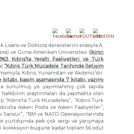
k Lisans ve Doktora derecelerini sırasıyla A.
tora) ve Girne Amerikan Üniversitesi (
İkinci
1963 Kıbrıs’ta Yeraltı Faaliyetleri ve Türk
a)
“Kıbrıs Türk Mücadele Tarihinde İletişim
tamamıyla Kıbrıs, Yunanistan ve Akdeniz’dir.
e kitabı, basım aşamasında 7 kitabı, yazımı
larda sunulmuş ye yayımlanmış çok sayıda
halkbilim araştırmaları da yapmakta olan
p “Kıbrıs’ta Türk Mücadelesi”, “Kıbrıs Türk
brıs’ta Askeri Posta ve Askeri Faaliyetler”,
i Sansür”, “BM ve NATO Operasyonlarında
i ve yurtdışında pek çok sergi ve yarışmaya
imli koleksiyon bugüne kadar toplam 56 ödül