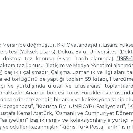
rak Mersin’de doğmuştur. KKTC vatandaşıdır. Lisans, Yükse
iversitesi (Yüksek Lisans), Dokuz Eylül Üniversitesi (Dok
nci doktora tez konusu (Siyasi Tarih alanında)
“1955–
 doktora tez konusu (İletişim ve Medya Yönetimi alanınd
”
başlıklı çalışmadır. Çalışma, uzmanlık ve ilgi alanı 
e editörlüğünü de yaptığı toplam
59 kitabı, 1 tercüm
tiçi ve yurtdışında ulusal ve uluslararası toplantı
nmaktadır. Anamur bölgesi Toros Yörükleri konusunda 
da son derece zengin bir arşiv ve koleksiyona sahip olu
ropagandası”, “Kıbrıs’ta BM (UNFICYP) Faaliyetleri”, “Kı
Mustafa Kemal Atatürk, “Osmanlı ve Cumhuriyet Dönem
aaliyetleri” başlıklı arşiv ve koleksiyonlarıyla yurtiç
ş ve ödüller kazanmıştır. “Kıbrıs Türk Posta Tarihi” is