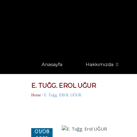
Anasayfa
Hakkımızda
E. TUĞG. EROL UĞUR
Home
/ E. Tuğg. EROL UĞUR
01/08