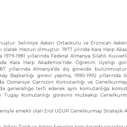
muştur. Selimiye Askeri Ortaokulu ve Erzincan Askeri
 olarak mezun olmuştur. 1977 yılında Kara Harp Ak
1979-1981 yıllarında Federal Almanya Silahlı Kuvvet
rında Kara Harp Akademisi’nde Öğretim Üyeliği gör
87 yıllarında Almanya’da dış görevde bulunmuştur.
y Başkanlığı görevi yapmış, 1990-1992 yıllarında A
larında Osmaniye Garnizon Komutanlığı ve Genelkur
nda generalliğe terfi ederek aynı komutanlığa komuta
 Tugay Komutanlığı görevini müteakip Genelkurma
eniyle emekli olan Erol UĞUR Genelkurmay Stratejik Ar
Askeri Tarih ve Askeri Sosyoloji konularında çeviriler 