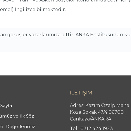
emel) İngilizce bilmektedir.
alan görüşler yazarlarımıza aittir. ANKA Enstitüsünün k
İLETİŞİM
Sayfa
Adres: Kazım Özalp Mahal
Koza Sokak 47/4 06700
müz ve İlk Söz
Çankaya/ANKARA
el Değerlerimiz
Tel : 0312 424 1923