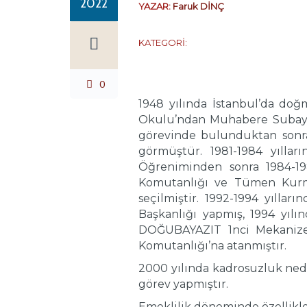
2022
YAZAR:
Faruk DİNÇ
KATEGORİ:
0
1948 yılında İstanbul’da doğ
Okulu’ndan Muhabere Subayı
görevinde bulunduktan sonra 
görmüştür. 1981-1984 yılla
Öğreniminden sonra 1984-19
Komutanlığı ve Tümen Kurma
seçilmiştir. 1992-1994 yıl
Başkanlığı yapmış, 1994 yılı
DOĞUBAYAZIT 1nci Mekanize
Komutanlığı’na atanmıştır.
2000 yılında kadrosuzluk ned
görev yapmıştır.
Emeklilik döneminde özellikle 