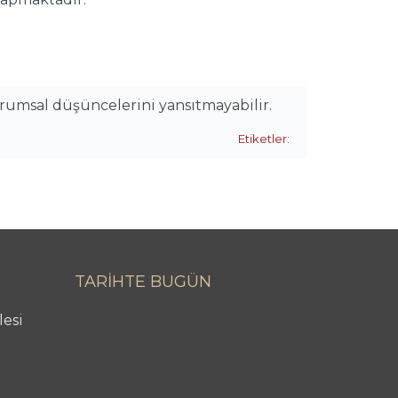
urumsal düşüncelerini yansıtmayabilir.
Etiketler:
TARİHTE BUGÜN
lesi