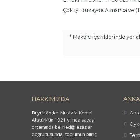
Çok iyi düzeyde Almanca ve (T
* Makale içeriklerinde yer 
HAKKIMIZDA
ANKA
Büyük önder Mustafa Kemal
Ana 
Atatürk’ün 1921 yılında savaş
Öykü
ortamında belirlediği esaslar
doğrultusunda, toplumun bilinç
Tem