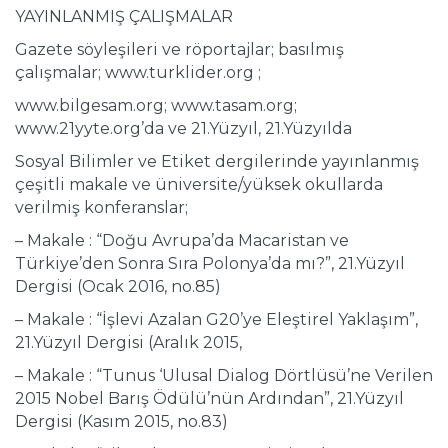
YAYINLANMIŞ ÇALIŞMALAR
Gazete söyleşileri ve röportajlar; basılmış
çalışmalar; www.turklider.org ;
www.bilgesam.org; www.tasam.org;
www.21yyte.org’da ve 21.Yüzyıl, 21.Yüzyılda
Sosyal Bilimler ve Etiket dergilerinde yayınlanmış
çeşitli makale ve üniversite/yüksek okullarda
verilmiş konferanslar;
– Makale : “Doğu Avrupa’da Macaristan ve
Türkiye’den Sonra Sıra Polonya’da mı?”, 21.Yüzyıl
Dergisi (Ocak 2016, no.85)
– Makale : “İşlevi Azalan G20’ye Eleştirel Yaklaşım”,
21.Yüzyıl Dergisi (Aralık 2015,
– Makale : “Tunus ‘Ulusal Dialog Dörtlüsü’ne Verilen
2015 Nobel Barış Ödülü’nün Ardından”, 21.Yüzyıl
Dergisi (Kasım 2015, no.83)