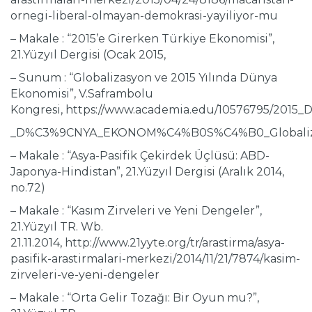
ornegi-liberal-olmayan-demokrasi-yayiliyor-mu
– Makale : “2015’e Girerken Türkiye Ekonomisi”,
21.Yüzyıl Dergisi (Ocak 2015,
– Sunum : “Globalizasyon ve 2015 Yılında Dünya
Ekonomisi”, V.Saframbolu
Kongresi, https://www.academia.edu/10576795/2
_D%C3%9CNYA_EKONOM%C4%B0S%C4%B0_Globalizat
– Makale : “Asya-Pasifik Çekirdek Üçlüsü: ABD-
Japonya-Hindistan”, 21.Yüzyıl Dergisi (Aralık 2014,
no.72)
– Makale : “Kasım Zirveleri ve Yeni Dengeler”,
21.Yüzyıl TR. Wb.
21.11.2014, http://www.21yyte.org/tr/arastirma/asya-
pasifik-arastirmalari-merkezi/2014/11/21/7874/kasim-
zirveleri-ve-yeni-dengeler
– Makale : “Orta Gelir Tozağı: Bir Oyun mu?”,