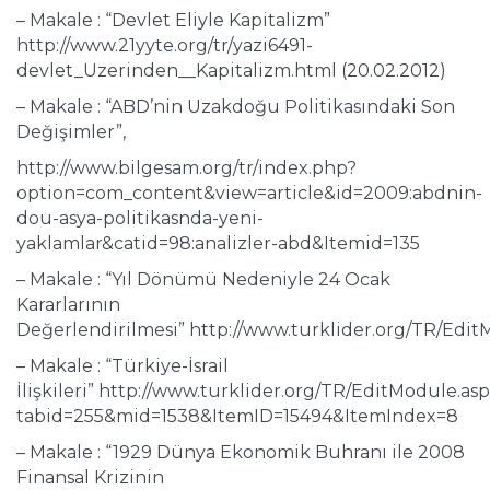
– Makale : “Devlet Eliyle Kapitalizm”
http://www.21yyte.org/tr/yazi6491-
devlet_Uzerinden__Kapitalizm.html (20.02.2012)
– Makale : “ABD’nin Uzakdoğu Politikasındaki Son
Değişimler”,
http://www.bilgesam.org/tr/index.php?
option=com_content&view=article&id=2009:abdnin-
dou-asya-politikasnda-yeni-
yaklamlar&catid=98:analizler-abd&Itemid=135
– Makale : “Yıl Dönümü Nedeniyle 24 Ocak
Kararlarının
Değerlendirilmesi” http://www.turklider.org/TR/Ed
– Makale : “Türkiye-İsrail
İlişkileri” http://www.turklider.org/TR/EditModule.as
tabid=255&mid=1538&ItemID=15494&ItemIndex=8
– Makale : “1929 Dünya Ekonomik Buhranı ile 2008
Finansal Krizinin