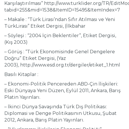
Karşılaştırılması” http://www.turklider.org/TR/EditMo
tabid=255&mid=1538&ItemID=15495&ItemIndex=7
– Makale : “Türk Lirası’ndan Sıfır Atılması ve Yeni
TürkLirası” Etiket Dergisi, (İlkbahar
– Söyleşi : “2004 İçin Beklentiler”, Etiket Dergisi,
(Kış 2003)
– Görüş : “Türk Ekonomisinde Genel Dengelere
Doğru” Etiket Dergisi, (Yaz
2003), http://www.esd.org.tr/dergiler/etiket_1.html
Basılı Kitaplar :
– Ekonomi-Politik Pencereden ABD-Çin İlişkileri:
Eski Dünyaya Yeni Düzen, Eylül 2011, Ankara, Barış
Platin Yayınları.
– İkinci Dünya Savaşında Türk Dış Politikası:
Diplomasi ve Denge Politikasının Utkusu, Şubat
2012, Ankara, Barış Platin Yayınları.