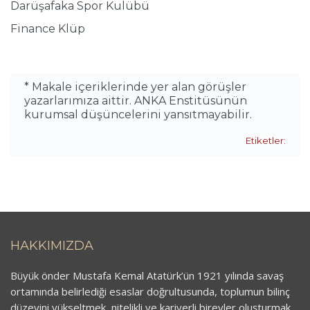
Darüşafaka Spor Kulübü
Finance Klüp
* Makale içeriklerinde yer alan görüşler
yazarlarımıza aittir. ANKA Enstitüsünün
kurumsal düşüncelerini yansıtmayabilir.
Etiketler:
HAKKIMIZDA
Büyük önder Mustafa Kemal Atatürk’ün 1921 yılında savaş
ortamında belirlediği esaslar doğrultusunda, toplumun bilinç
düzeyini yükseltmek, nitelikli ve kariyerli bireyler oluşturmak,