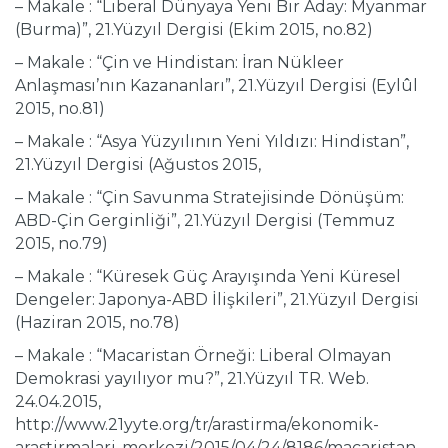
– Makale : “Liberal Dünyaya Yeni Bir Aday: Myanmar
(Burma)”, 21.Yüzyıl Dergisi (Ekim 2015, no.82)
– Makale : “Çin ve Hindistan: İran Nükleer
Anlaşması’nın Kazananları”, 21.Yüzyıl Dergisi (Eylûl
2015, no.81)
– Makale : “Asya Yüzyılının Yeni Yıldızı: Hindistan”,
21.Yüzyıl Dergisi (Ağustos 2015,
– Makale : “Çin Savunma Stratejisinde Dönüşüm:
ABD-Çin Gerginliği”, 21.Yüzyıl Dergisi (Temmuz
2015, no.79)
– Makale : “Küresek Güç Arayışında Yeni Küresel
Dengeler: Japonya-ABD İlişkileri”, 21.Yüzyıl Dergisi
(Haziran 2015, no.78)
– Makale : “Macaristan Örneği: Liberal Olmayan
Demokrasi yayılıyor mu?”, 21.Yüzyıl TR. Web.
24.04.2015,
http://www.21yyte.org/tr/arastirma/ekonomik-
arastirmalari-merkezi/2015/04/24/8186/macaristan-