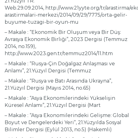
21.Yüzyıl TR.
Web.29.09.2014, http://www.21yyte.org/tr/arastirma/e
arastirmalari-merkezi/2014/09/29/7775/orta-gelir-
buyume-tuzagi-bir-oyun-mu
– Makale : “Ekonomik Bir Oluşum veya Bir Düş:
Avrasya Ekonomik Birliği”, 2023 Dergisi (Temmuz
2014, no.159),
http://www.2023.gen.tr/temmuz2014/11.htm
– Makale : “Rusya-Çin Doğalgaz Anlaşması ve
Anlamı”, 21.Yüzyıl Dergisi (Temmuz
– Makale : “Rusya ve Batı Arasında Ukrayna”,
21.Yüzyıl Dergisi (Mayıs 2014, no.65)
– Makale : “Asya Ekonomilerindeki Yükselişin
Küresel Anlamı”, 21.Yüzyıl Dergisi (Mart
– Makale : “Asya Ekonomilerindeki Gelişme: Global
Boyut ve Dengelerdeki Yeri”, 21.Yüzyılda Sosyal
Bilimler Dergisi (Eylül 2013, no.5) (Hakemli)