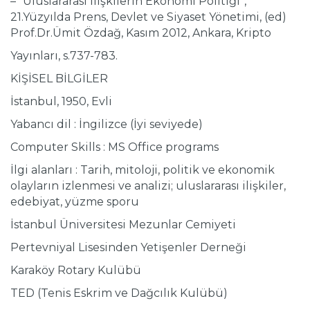
– “Uluslararası İlişkilerin Ekonomi Politiği”,
21.Yüzyılda Prens, Devlet ve Siyaset Yönetimi, (ed)
Prof.Dr.Ümit Özdağ, Kasım 2012, Ankara, Kripto
Yayınları, s.737-783.
KİŞİSEL BİLGİLER
İstanbul, 1950, Evli
Yabancı dil : İngilizce (İyi seviyede)
Computer Skills : MS Office programs
İlgi alanları : Tarih, mitoloji, politik ve ekonomik
olayların izlenmesi ve analizi; uluslararası ilişkiler,
edebiyat, yüzme sporu
İstanbul Üniversitesi Mezunlar Cemiyeti
Pertevniyal Lisesinden Yetişenler Derneği
Karaköy Rotary Kulübü
TED (Tenis Eskrim ve Dağcılık Kulübü)