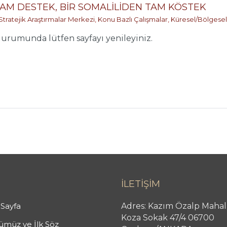
TAM DESTEK, BİR SOMALİLİDEN TAM KÖSTEK
Stratejik Araştırmalar Merkezi
,
Konu Bazlı Çalışmalar
,
Küresel/Bölgesel
rumunda lütfen sayfayı yenileyiniz.
İLETİŞİM
Sayfa
Adres: Kazım Özalp Mahal
Koza Sokak 47/4 06700
müz ve İlk Söz