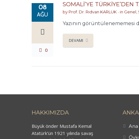
SOMALİ’YE TÜRKİYE’DEN 
08
by
Prof. Dr. Rıdvan KARLUK
in
Genel
,
AĞU
Yazının görüntülenememesi du
DEVAMI
0
HAKKIMIZDA
ANKA
Büyük önder Mustafa Kemal
Ana 
Atatürk’ün 1921 yılında savaş
Öykü