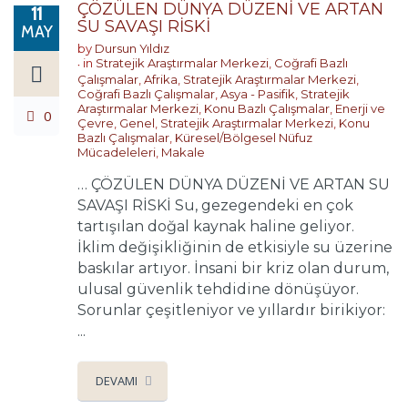
ÇÖZÜLEN DÜNYA DÜZENİ VE ARTAN
11
SU SAVAŞI RİSKİ
MAY
by
Dursun Yıldız
in
Stratejik Araştırmalar Merkezi
,
Coğrafi Bazlı
Çalışmalar
,
Afrika
,
Stratejik Araştırmalar Merkezi
,
Coğrafi Bazlı Çalışmalar
,
Asya - Pasifik
,
Stratejik
Araştırmalar Merkezi
,
Konu Bazlı Çalışmalar
,
Enerji ve
0
Çevre
,
Genel
,
Stratejik Araştırmalar Merkezi
,
Konu
Bazlı Çalışmalar
,
Küresel/Bölgesel Nüfuz
Mücadeleleri
,
Makale
… ÇÖZÜLEN DÜNYA DÜZENİ VE ARTAN SU
SAVAŞI RİSKİ Su, gezegendeki en çok
tartışılan doğal kaynak haline geliyor.
İklim değişikliğinin de etkisiyle su üzerine
baskılar artıyor. İnsani bir kriz olan durum,
ulusal güvenlik tehdidine dönüşüyor.
Sorunlar çeşitleniyor ve yıllardır birikiyor:
...
DEVAMI