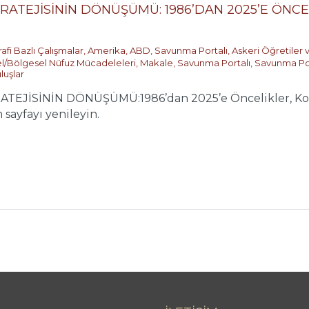
RATEJİSİNİN DÖNÜŞÜMÜ: 1986’DAN 2025’E ÖNCE
afi Bazlı Çalışmalar
,
Amerika
,
ABD
,
Savunma Portalı
,
Askeri Öğretiler 
l/Bölgesel Nüfuz Mücadeleleri
,
Makale
,
Savunma Portalı
,
Savunma Poli
luşlar
EJİSİNİN DÖNÜŞÜMÜ:1986’dan 2025’e Öncelikler, Kopuş
sayfayı yenileyin.