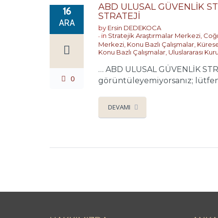
ABD ULUSAL GÜVENLİK ST
16
STRATEJİ
ARA
by
Ersin DEDEKOCA
in
Stratejik Araştırmalar Merkezi
,
Coğr
Merkezi
,
Konu Bazlı Çalışmalar
,
Kürese
Konu Bazlı Çalışmalar
,
Uluslararası Kuru
… ABD ULUSAL GÜVENLİK STRAT
0
görüntüleyemiyorsanız; lütfen 
DEVAMI