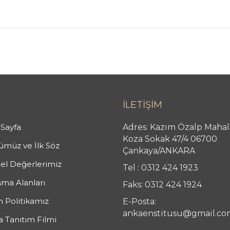
İLETİŞİM
Sayfa
Adres: Kazım Özalp Mahal
Koza Sokak 47/4 06700
müz ve İlk Söz
Çankaya/ANKARA
el Değerlerimiz
Tel : 0312 424 1923
şma Alanları
Faks: 0312 424 1924
n Politikamız
E-Posta:
ankaenstitusu@gmail.co
 Tanıtım Filmi