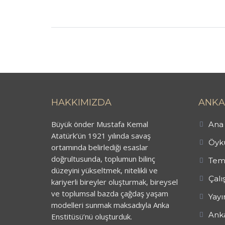
HAKKIMIZDA
ANKA
Büyük önder Mustafa Kemal
Ana 
Atatürk’ün 1921 yılında savaş
Öykü
ortamında belirlediği esaslar
doğrultusunda, toplumun bilinç
Tem
düzeyini yükseltmek, nitelikli ve
Çalı
kariyerli bireyler oluşturmak, bireysel
ve toplumsal bazda çağdaş yaşam
Yayı
modelleri sunmak maksadıyla Anka
Anka
Enstitüsü’nü oluşturduk.