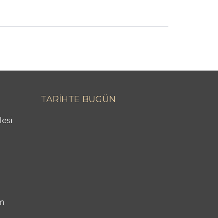
TARİHTE BUGÜN
lesi
m