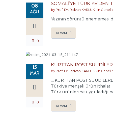
SOMALİ’YE TÜRKİYE’DEN 
08
by
Prof. Dr. Rıdvan KARLUK
in
Genel
,
AĞU
Yazının görüntülenememesi du
DEVAMI
0
KURTTAN POST SUUDİLE
15
by
Prof. Dr. Rıdvan KARLUK
in
Genel
,
MAR
… KURTTAN POST SUUDİLERDEN 
Türkiye menşeli ürün ithalatı 
Türk ürünlerine uyguladığı boy
0
DEVAMI