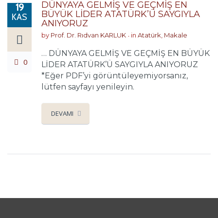
DÜNYAYA GELMİŞ VE GEÇMİŞ EN
19
BÜYÜK LİDER ATATÜRK’Ü SAYGIYLA
KAS
ANIYORUZ
by
Prof. Dr. Rıdvan KARLUK
in
Atatürk
,
Makale
… DÜNYAYA GELMİŞ VE GEÇMİŞ EN BÜYÜK
0
LİDER ATATÜRK’Ü SAYGIYLA ANIYORUZ
*Eğer PDF’yi görüntüleyemiyorsanız,
lütfen sayfayı yenileyin.
DEVAMI