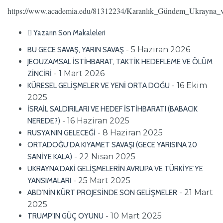
https://www.academia.edu/81312234/Karanlık_Gündem_Ukrayna
Yazarın Son Makaleleri
- 5 Haziran 2026
BU GECE SAVAŞ, YARIN SAVAŞ
JEOUZAMSAL İSTİHBARAT, TAKTİK HEDEFLEME VE ÖLÜM
- 1 Mart 2026
ZİNCİRİ
- 16 Ekim
KÜRESEL GELİŞMELER VE YENİ ORTA DOĞU
2025
İSRAİL SALDIRILARI VE HEDEF İSTİHBARATI (BABACIK
- 16 Haziran 2025
NEREDE?)
- 8 Haziran 2025
RUSYA’NIN GELECEĞİ
ORTADOĞU’DA KIYAMET SAVAŞI (GECE YARISINA 20
- 22 Nisan 2025
SANİYE KALA)
UKRAYNA’DAKİ GELİŞMELERİN AVRUPA VE TÜRKİYE’YE
- 25 Mart 2025
YANSIMALARI
- 21 Mart
ABD’NİN KÜRT PROJESİNDE SON GELİŞMELER
2025
- 10 Mart 2025
TRUMP’IN GÜÇ OYUNU