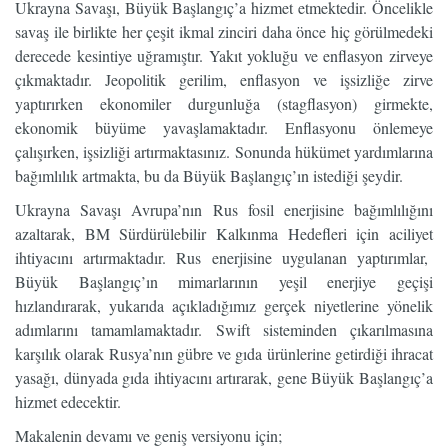
Ukrayna Savaşı, Büyük Başlangıç’a hizmet etmektedir. Öncelikle
savaş ile birlikte her çeşit ikmal zinciri daha önce hiç görülmedeki
derecede kesintiye uğramıştır. Yakıt yokluğu ve enflasyon zirveye
çıkmaktadır. Jeopolitik gerilim, enflasyon ve işsizliğe zirve
yaptırırken ekonomiler durgunluğa (stagflasyon) girmekte,
ekonomik büyüme yavaşlamaktadır. Enflasyonu önlemeye
çalışırken, işsizliği artırmaktasınız. Sonunda hükümet yardımlarına
bağımlılık artmakta, bu da Büyük Başlangıç’ın istediği şeydir.
Ukrayna Savaşı Avrupa’nın Rus fosil enerjisine bağımlılığını
azaltarak, BM Sürdürülebilir Kalkınma Hedefleri için aciliyet
ihtiyacını artırmaktadır. Rus enerjisine uygulanan yaptırımlar,
Büyük Başlangıç’ın mimarlarının yeşil enerjiye geçişi
hızlandırarak, yukarıda açıkladığımız gerçek niyetlerine yönelik
adımlarını tamamlamaktadır. Swift sisteminden çıkarılmasına
karşılık olarak Rusya’nın gübre ve gıda ürünlerine getirdiği ihracat
yasağı, dünyada gıda ihtiyacını artırarak, gene Büyük Başlangıç’a
hizmet edecektir.
Makalenin devamı ve geniş versiyonu için;