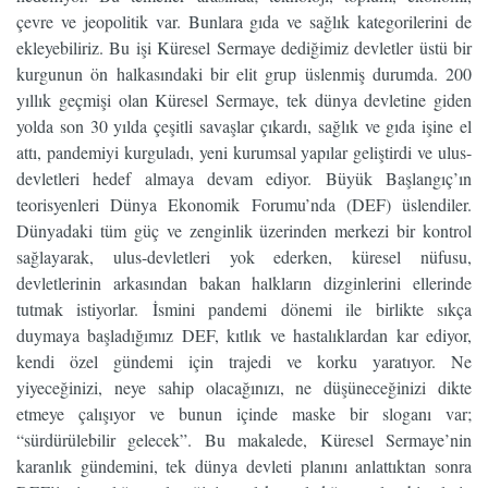
çevre ve jeopolitik var. Bunlara gıda ve sağlık kategorilerini de
ekleyebiliriz. Bu işi Küresel Sermaye dediğimiz devletler üstü bir
kurgunun ön halkasındaki bir elit grup üslenmiş durumda. 200
yıllık geçmişi olan Küresel Sermaye, tek dünya devletine giden
yolda son 30 yılda çeşitli savaşlar çıkardı, sağlık ve gıda işine el
attı, pandemiyi kurguladı, yeni kurumsal yapılar geliştirdi ve ulus-
devletleri hedef almaya devam ediyor. Büyük Başlangıç’ın
teorisyenleri Dünya Ekonomik Forumu’nda (DEF) üslendiler.
Dünyadaki tüm güç ve zenginlik üzerinden merkezi bir kontrol
sağlayarak, ulus-devletleri yok ederken, küresel nüfusu,
devletlerinin arkasından bakan halkların dizginlerini ellerinde
tutmak istiyorlar. İsmini pandemi dönemi ile birlikte sıkça
duymaya başladığımız DEF, kıtlık ve hastalıklardan kar ediyor,
kendi özel gündemi için trajedi ve korku yaratıyor. Ne
yiyeceğinizi, neye sahip olacağınızı, ne düşüneceğinizi dikte
etmeye çalışıyor ve bunun içinde maske bir sloganı var;
“sürdürülebilir gelecek”. Bu makalede, Küresel Sermaye’nin
karanlık gündemini, tek dünya devleti planını anlattıktan sonra