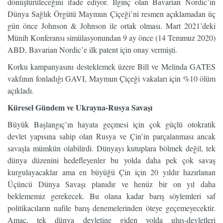
dönüştürüleceğini ifade ediyor. İlginç olan Bavarian Nordic’in
Dünya Sağlık Örgütü Maymun Çiçeği’ni resmen açıklamadan üç
gün önce Johnson & Johnson ile ortak olması. Mart 2021’deki
Münih Konferansı simülasyonundan 9 ay önce (14 Temmuz 2020)
ABD, Bavarian Nordic’e ilk patent için onay vermişti.
Korku kampanyasını desteklemek üzere Bill ve Melinda GATES
vakfının fonladığı GAVI, Maymun Çiçeği vakaları için %10 ölüm
açıkladı.
Küresel Gündem ve Ukrayna-Rusya Savaşı
Büyük Başlangıç’ın hayata geçmesi için çok güçlü otokratik
devlet yapısına sahip olan Rusya ve Çin’in parçalanması ancak
savaşla mümkün olabilirdi. Dünyayı kutuplara bölmek değil, tek
dünya düzenini hedefleyenler bu yolda daha pek çok savaş
kurgulayacaklar ama en büyüğü Çin için 20 yıldır hazırlanan
Üçüncü Dünya Savaşı planıdır ve henüz bir on yıl daha
beklememiz gerekecek. Bu olana kadar barış söylemleri saf
politikacıların nafile barış denemelerinden öteye geçemeyecektir.
Amaç, tek dünya devletine giden yolda ulus-devletleri