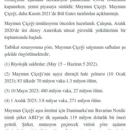
kapanırken, yenisi piyasaya sürüldü; Maymun Çiçeği. Maymun
Çiçeği, daha Kasım 2021’de Bill Gates tarafından açıklanmıştı.
Maymun Çiçeği simülasyonu önceden hazırlandı. Çalışma, Aralık
2020’de üst düzey Amerikalı ulusal güvenlik yetkililerinin bir
toplantısında başladı.
Tatbikat senaryosuna göre, Maymun Çiçeği salgınının safhaları şu
şekilde öngörülmektedir;
(1) Biyolojik saldırılar; (May 15 – Haziran 5 2022).
(2) Maymun Çiçeği’nin aşıya dirençli hale gelmesi (10 Ocak
2023); 83 ülkede 70 milyon vaka-1.3 milyon ölüm,
(3) 10 Mayıs 2023; 480 milyon vaka, 27 milyon ölüm.
(4) 1 Aralık 2023; 3.8 milyar vaka, 271 milyon ölüm.
Maymun Çiçeği aşısı üretimi için Danimarka’nın Bavarian Nordic
isimli şirket ABD’ye ilk aşamada 119 milyon dolarlık bir öneri
getirdi. Şirket, mutasyon geçirecek virüsü göre aşıların