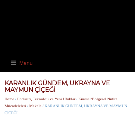
Menu
KARANLIK GÜNDEM, UKRAYNA VE
MAYMUN ÇİÇEĞİ
Home
/
Endüstri, Teknoloji ve Yeni Ufuklar
/
Küresel/Bölgesel Nüfuz
Mücadeleleri
/
Makale
/ KARANLIK GÜNDEM, UKRAYNA VE MAYMUN
ÇİÇEĞİ