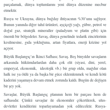
parçalamak, dünya toplumlarını yeni dünya düzenine mecbur
etmektir.
Rusya ve Ukrayna, dünya buğday ihtiyacının %30’unu sağlıyor.
Bunun yanında diğer tahıl ürünleri, ayçiçeği yağı, gübre, petrol ve
doğal gaz, stratejik mineraller (paladyum ve platin gibi) için
önemli bir bölgedeler. Savaş, dünya genelinde tedarik zincirlerinin
kesilmesine, gıda yokluğuna, artan fiyatlara, enerji krizine yol
açıyor.
Büyük Başlangıç’ın İkinci Safhası; Savaş. Beş binyıldır savaşların
arkasında hükümdarlardan daha çok elit (siyasi, dini, yerel,
emperyal, ekonomik, ideolojik vb.) bir grup oldu, mağdur olan
halk ise ya öldü ya da başka bir güce eklemlenmek ve kendi kötü
kaderini yaşamaya devam etmek zorunda kaldı. Bugün de değişen
bir şey yok.
Savaşlar, Büyük Başlangıç planının hem bir parçası hem de
safhasıdır. Çünkü savaşlar ile ekonomiler çökertilerek, ulus-
devletler kendilerini toparlayamadan yok edilecektir. Rusya-