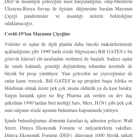
DEF’in insanlığın geleceğini nasıl kurguladığına, olup-bitenlerin
Ukrayna-Rusya Savaşı ile ilgisine, düğmesine basılan Maymun
Çiçeği pandemisine ve insanlığı nelerin beklediğine
odaklanacağız.
Covid-19’tan Maymun Çiçeğine
Virüsler ve aşılar ile ilgili planlar daha önceki makalelerimizde
açıkladığımız gibi 1990’larda sözde bilgisayarcı Bill GATES’e bu
görevin küresel elit tarafından verilmesi ile başladı. Sadece aşılar
ile sınırlı kalmadı, genetiği değiştirilmiş tohumlar üzerinde de
büyük bir proje yürütüyor. Yani gelecekte ne yiyeceğimize de
onlar karar verecek. Bill GATES’in aşı projeleri başta Afrika ve
Hindistan olmak üzere pek çok insanı öldürdü ya da kısır bıraktı.
Salgın hastalık işleri ise Big Pharma adı verilen on dev ilaç
şirketinin 1990’lardan beri ürettiği Sars, Mers, H1N1 gibi pek çok
suni salgının sözde aşısının bulunması kapsamında yürüyor.
İçinde bulunduğumuz dönemin kararları üç adresten geliyor; Wall
Street, Dünya Ekonomik Forumu ve milyarderlerin vakıfları.
Dünya Ekonomik Forumu (DEF), dünyanın 1000 büyük şirketi