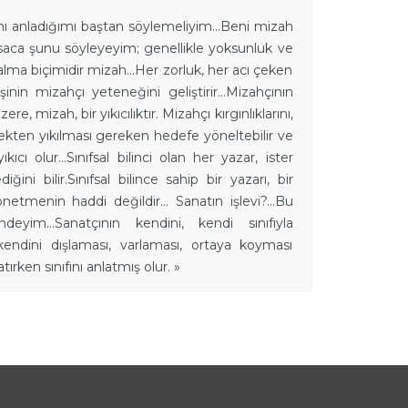
zahı anladığımı baştan söylemeliyim…Beni mizah
ısaca şunu söyleyeyim; genellikle yoksunluk ve
ç alma biçimidir mizah…Her zorluk, her acı çeken
inin mizahçı yeteneğini geliştirir…Mizahçının
e, mizah, bir yıkıcılıktır. Mizahçı kırgınlıklarını,
gerçekten yıkılması gereken hedefe yöneltebilir ve
ıkıcı olur…Sınıfsal bilinci olan her yazar, ister
 bilir.Sınıfsal bilince sahip bir yazarı, bir
yönetmenin haddi değildir… Sanatın işlevi?…Bu
deyim…Sanatçının kendini, kendi sınıfıyla
 kendini dışlaması, varlaması, ortaya koyması
rken sınıfını anlatmış olur. »