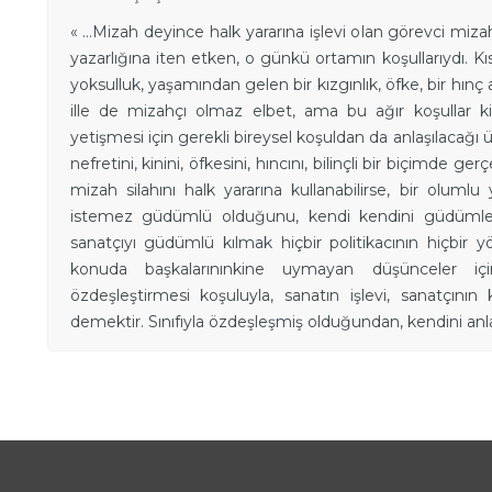
« …Mizah deyince halk yararına işlevi olan görevci mi
yazarlığına iten etken, o günkü ortamın koşullarıydı. K
yoksulluk, yaşamından gelen bir kızgınlık, öfke, bir hın
ille de mizahçı olmaz elbet, ama bu ağır koşullar kiş
yetişmesi için gerekli bireysel koşuldan da anlaşılacağı üzer
nefretini, kinini, öfkesini, hıncını, bilinçli bir biçimde 
mizah silahını halk yararına kullanabilirse, bir olumlu y
istemez güdümlü olduğunu, kendi kendini güdümlediğini
sanatçıyı güdümlü kılmak hiçbir politikacının hiçbir 
konuda başkalarınınkine uymayan düşünceler için
özdeşleştirmesi koşuluyla, sanatın işlevi, sanatçının
demektir. Sınıfıyla özdeşleşmiş olduğundan, kendini anlatı