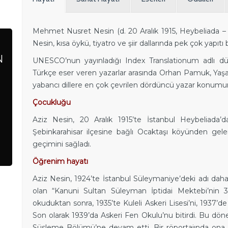
Mehmet Nusret Nesin (d. 20 Aralık 1915, Heybeliada – ö
Nesin, kısa öykü, tiyatro ve şiir dallarında pek çok yapıt
N
UNESCO’nun yayınladığı Index Translationum adlı dün
Türkçe eser veren yazarlar arasında Orhan Pamuk, Yaş
yabancı dillere en çok çevrilen dördüncü yazar konumu
Çocukluğu
Aziz Nesin, 20 Aralık 1915’te İstanbul Heybeliada
Şebinkarahisar ilçesine bağlı Ocaktaşı köyünden geler
geçimini sağladı.
Öğrenim hayatı
Aziz Nesin, 1924’te İstanbul Süleymaniye’deki adı daha s
olan “Kanuni Sultan Süleyman İptidai Mektebi’nin 3. s
okuduktan sonra, 1935’te Kuleli Askeri Lisesi’ni, 1937’
Son olarak 1939’da Askeri Fen Okulu’nu bitirdi. Bu d
Süsleme Bölümü’ne devam etti. Bir röportajında ona bu