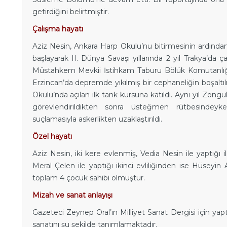
getirdiğini belirtmiştir.
Çalışma hayatı
Aziz Nesin, Ankara Harp Okulu’nu bitirmesinin ardında
başlayarak II. Dünya Savaşı yıllarında 2 yıl Trakya’da 
Müstahkem Mevkii İstihkam Taburu Bölük Komutanlığı’
Erzincan’da depremde yıkılmış bir cephaneliğin boşaltıl
Okulu’nda açılan ilk tank kursuna katıldı. Aynı yıl Zong
görevlendirildikten sonra üsteğmen rütbesindeyk
suçlamasıyla askerlikten uzaklaştırıldı.
Özel hayatı
Aziz Nesin, iki kere evlenmiş, Vedia Nesin ile yaptığı i
Meral Çelen ile yaptığı ikinci evliliğinden ise Hüseyin 
toplam 4 çocuk sahibi olmuştur.
Mizah ve sanat anlayışı
Gazeteci Zeynep Oral’ın Milliyet Sanat Dergisi için yapt
sanatını şu şekilde tanımlamaktadır.