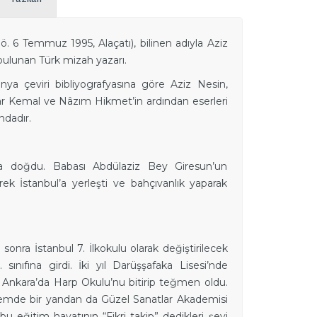
. 6 Temmuz 1995, Alaçatı), bilinen adıyla Aziz
ı bulunan Türk mizah yazarı.
ya çeviri bibliyografyasına göre Aziz Nesin,
ar Kemal ve Nâzım Hikmet’in ardından eserleri
ndadır.
’da doğdu. Babası Abdülaziz Bey Giresun’un
ek İstanbul’a yerleşti ve bahçıvanlık yaparak
onra İstanbul 7. İlkokulu olarak değiştirilecek
ınıfına girdi. İki yıl Darüşşafaka Lisesi’nde
de Ankara’da Harp Okulu’nu bitirip teğmen oldu.
önemde bir yandan da Güzel Sanatlar Akademisi
 eğitim hayatının “Fikri takip” dedikleri şeyi