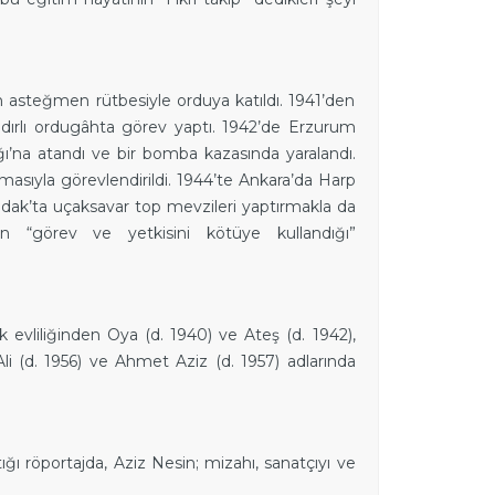
n asteğmen rütbesiyle orduya katıldı. 1941’den
çadırlı ordugâhta görev yaptı. 1942’de Erzurum
na atandı ve bir bomba kazasında yaralandı.
masıyla görevlendirildi. 1944’te Ankara’da Harp
uldak’ta uçaksavar top mevzileri yaptırmakla da
en “görev ve yetkisini kötüye kullandığı”
lk evliliğinden Oya (d. 1940) ve Ateş (d. 1942),
Ali (d. 1956) ve Ahmet Aziz (d. 1957) adlarında
ığı röportajda, Aziz Nesin; mizahı, sanatçıyı ve