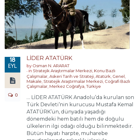
LİDER ATATÜRK
18
EYL
by
Osman N. ARARAT
in
Stratejik Araştırmalar Merkezi
,
Konu Bazlı
Çalışmalar
,
Askeri Tarih ve Strateji
,
Atatürk
,
Genel
,
Makale
,
Stratejik Araştırmalar Merkezi
,
Coğrafi Bazlı
Çalışmalar
,
Merkez Coğrafya
,
Türkiye
0
… LİDER ATATÜRK Anadolu’da kurulan son
Türk Devleti’nin kurucusu Mustafa Kemal
ATATÜRK’ün, dünyada yaşadığı
dönemdeki hem batılı hem de doğulu
ülkelerin ilgi odağı olduğu bilinmektedir.
Bütün hayatı harpte, muharebe