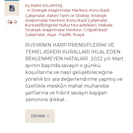
by
Rafet ASLANTAŞ
in
Stratejik Araştırmalar Merkezi
,
Konu Bazlı
Çalışmalar
,
Askeri Tarih ve Strateji
,
Stratejik
Araştırmalar Merkezi
,
Konu Bazlı Çalışmalar
,
0
Küresel/Bölgesel Nüfuz Mücadeleleri
,
Makale
,
Stratejik Araştırmalar Merkezi
,
Coğrafi Bazlı
Çalışmalar
,
Asya - Pasifik
,
Rusya
RUSYA’NIN HARP PRENSİPLERİNİ VE
TEMEL ASKERİ KURALLARI İHLAL EDEN
BEKLENMEYEN HATALARI 2022 yılı Mart
ayının başında savaşın o günkü
koşullarına ve nasıl gelişebileceğine
yönelik bir ara değerlendirme yapmış ve
özellikle meskûn mahal muharebe
şartlarına ve hibrit savaşın kaygan
zeminine dikkat ...
DEVAMI