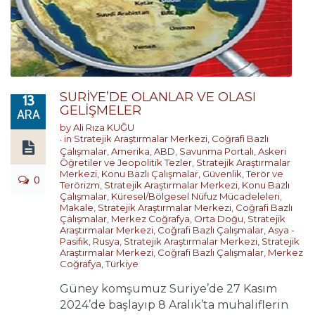
SURİYE’DE OLANLAR VE OLASI
13
GELİŞMELER
ARA
by
Ali Rıza KUĞU
in
Stratejik Araştırmalar Merkezi
,
Coğrafi Bazlı
Çalışmalar
,
Amerika
,
ABD
,
Savunma Portalı
,
Askeri
Öğretiler ve Jeopolitik Tezler
,
Stratejik Araştırmalar
Merkezi
,
Konu Bazlı Çalışmalar
,
Güvenlik, Terör ve
0
Terörizm
,
Stratejik Araştırmalar Merkezi
,
Konu Bazlı
Çalışmalar
,
Küresel/Bölgesel Nüfuz Mücadeleleri
,
Makale
,
Stratejik Araştırmalar Merkezi
,
Coğrafi Bazlı
Çalışmalar
,
Merkez Coğrafya
,
Orta Doğu
,
Stratejik
Araştırmalar Merkezi
,
Coğrafi Bazlı Çalışmalar
,
Asya -
Pasifik
,
Rusya
,
Stratejik Araştırmalar Merkezi
,
Stratejik
Araştırmalar Merkezi
,
Coğrafi Bazlı Çalışmalar
,
Merkez
Coğrafya
,
Türkiye
Güney komşumuz Suriye’de 27 Kasım
2024’de başlayıp 8 Aralık’ta muhaliflerin