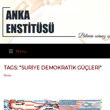
Menu
TAGS: "SURIYE DEMOKRATIK GÜÇLERI"
Home