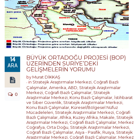
BÜYÜK ORTADOĞU PROJESİ (BOP)
14
ÜZERİNDEN SURİYE’DEKİ
ARA
GELİŞMELERİN YORUMU
by
Murat DİKKAŞ
in
Stratejik Araştırmalar Merkezi
,
Coğrafi Bazlı
Çalışmalar
,
Amerika
,
ABD
,
Stratejik Araştırmalar
Merkezi
,
Coğrafi Bazlı Çalışmalar
,
Stratejik
0
Araştırmalar Merkezi
,
Konu Bazlı Çalışmalar
,
İstihbarat
ve Siber Güvenlik
,
Stratejik Araştırmalar Merkezi
,
Konu Bazlı Çalışmalar
,
Küresel/Bölgesel Nüfuz
Mücadeleleri
,
Stratejik Araştırmalar Merkezi
,
Coğrafi
Bazlı Çalışmalar
,
Afrika
,
Kuzey Afrika
,
Makale
,
Stratejik
Araştırmalar Merkezi
,
Coğrafi Bazlı Çalışmalar
,
Merkez
Coğrafya
,
Orta Doğu
,
Stratejik Araştırmalar Merkezi
,
Coğrafi Bazlı Çalışmalar
,
Asya - Pasifik
,
Rusya
,
Stratejik
Araştırmalar Merkezi
,
Coğrafi Bazlı Çalışmalar
,
Merkez