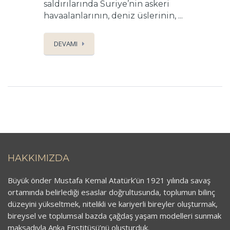
saldırılarında Suriye’nin askeri
havaalanlarının, deniz üslerinin, ...
DEVAMI
HAKKIMIZDA
Büyük önder Mustafa Kemal Atatürk’ün 1921 yılında savaş
ortamında belirlediği esaslar doğrultusunda, toplumun bilinç
düzeyini yükseltmek, nitelikli ve kariyerli bireyler oluşturmak,
bireysel ve toplumsal bazda çağdaş yaşam modelleri sunmak
maksadıyla Anka Enstitüsü’nü oluşturduk.