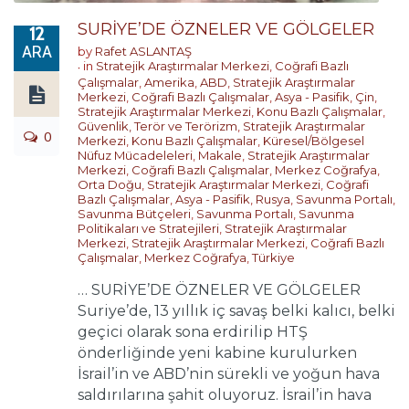
SURİYE’DE ÖZNELER VE GÖLGELER
12
ARA
by
Rafet ASLANTAŞ
in
Stratejik Araştırmalar Merkezi
,
Coğrafi Bazlı
Çalışmalar
,
Amerika
,
ABD
,
Stratejik Araştırmalar
Merkezi
,
Coğrafi Bazlı Çalışmalar
,
Asya - Pasifik
,
Çin
,
Stratejik Araştırmalar Merkezi
,
Konu Bazlı Çalışmalar
,
Güvenlik, Terör ve Terörizm
,
Stratejik Araştırmalar
0
Merkezi
,
Konu Bazlı Çalışmalar
,
Küresel/Bölgesel
Nüfuz Mücadeleleri
,
Makale
,
Stratejik Araştırmalar
Merkezi
,
Coğrafi Bazlı Çalışmalar
,
Merkez Coğrafya
,
Orta Doğu
,
Stratejik Araştırmalar Merkezi
,
Coğrafi
Bazlı Çalışmalar
,
Asya - Pasifik
,
Rusya
,
Savunma Portalı
,
Savunma Bütçeleri
,
Savunma Portalı
,
Savunma
Politikaları ve Stratejileri
,
Stratejik Araştırmalar
Merkezi
,
Stratejik Araştırmalar Merkezi
,
Coğrafi Bazlı
Çalışmalar
,
Merkez Coğrafya
,
Türkiye
… SURİYE’DE ÖZNELER VE GÖLGELER
Suriye’de, 13 yıllık iç savaş belki kalıcı, belki
geçici olarak sona erdirilip HTŞ
önderliğinde yeni kabine kurulurken
İsrail’in ve ABD’nin sürekli ve yoğun hava
saldırılarına şahit oluyoruz. İsrail’in hava